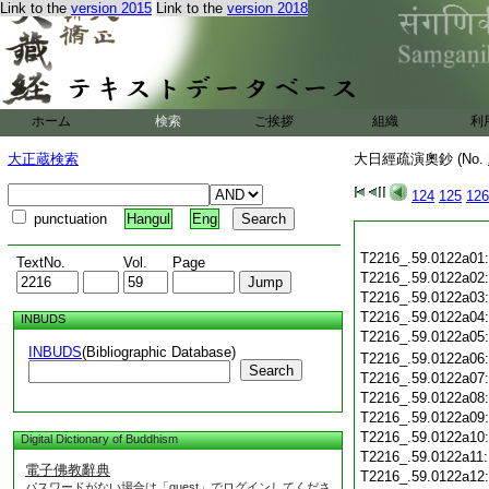
Link to the
version 2015
Link to the
version 2018
ホーム
検索
ご挨拶
組織
利
大正蔵検索
大日經疏演奧鈔 (No.
124
125
126
punctuation
Hangul
Eng
T2216_.59.0122a01
TextNo.
Vol.
Page
T2216_.59.0122a02
T2216_.59.0122a03
T2216_.59.0122a04
INBUDS
T2216_.59.0122a05
INBUDS
(Bibliographic Database)
T2216_.59.0122a06
Search
T2216_.59.0122a07
T2216_.59.0122a08
T2216_.59.0122a09
T2216_.59.0122a10
Digital Dictionary of Buddhism
T2216_.59.0122a11
電子佛教辭典
T2216_.59.0122a12
パスワードがない場合は「guest」でログインしてくださ