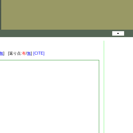
無
] [返り点:
有
/
無
]
[CITE]