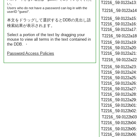
T2216_.59.0122a13
い。
Users who do not have a password can log in with the
T2216_.59.0122a14
userID "guest".
T2216_.59.0122a15
本文をドラッグして選択するとDDBの見出し語
T2216_.59.0122a16
検索結果が表示されます。
T2216_.59.0122a17
Select a portion of the text by dragging your
T2216_.59.0122a18
mouse to view all terms in the text contained in
T2216_.59.0122a19
the DDB. ・
T2216_.59.0122a20
Password Access Policies
T2216_.59.0122a21
T2216_.59.0122a22
T2216_.59.0122a23
T2216_.59.0122a24
T2216_.59.0122a25
T2216_.59.0122a26
T2216_.59.0122a27
T2216_.59.0122a28
T2216_.59.0122a29
T2216_.59.0122b01
T2216_.59.0122b02
T2216_.59.0122b03
T2216_.59.0122b04
T2216_.59.0122b05
T2216_.59.0122b06