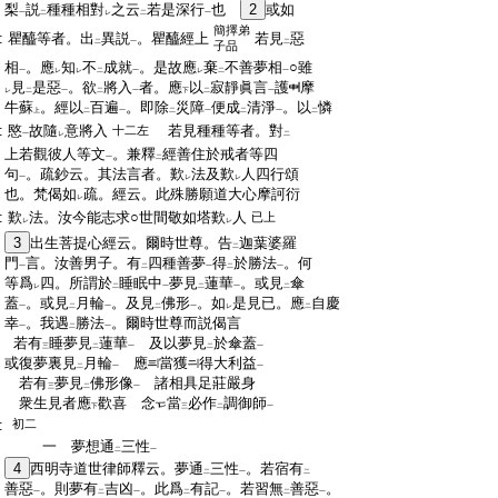
:
梨
説
種種相對
之云
若是深行
也
2
或如
一
二
レ
二
一
簡擇弟
:
瞿醯等者。出
異説
。瞿醯經上
若見
惡
二
一
二
子品
:
相
。應
知
不
成就
。是故應
棄
不善夢相
○雖
一
レ
レ
二
一
レ
二
一
:
見
是惡
。欲
將入
者。應
以
寂靜眞言
護
摩
レ
二
一
二
一
下
二
一
:
牛蘇
。經以
百遍
。即除
災障
便成
清淨
。以
憐
上
二
一
二
一
二
一
二
:
愍
故隨
意將入
若見種種等者。對
十二左
一
レ
二
:
上若觀彼人等文
。兼釋
經善住於戒者等四
一
二
:
句
。疏鈔云。其法言者。歎
法及歎
人四行頌
一
レ
レ
:
也。梵偈如
疏。經云。此殊勝願道大心摩訶衍
レ
:
歎
法。汝今能志求○世間敬如塔歎
人
已上
レ
レ
:
3
出生菩提心經云。爾時世尊。告
迦葉婆羅
二
:
門
言。汝善男子。有
四種善夢
得
於勝法
。何
一
二
一
二
一
:
等爲
四。所謂於
睡眠中
夢見
蓮華
。或見
傘
レ
二
一
二
一
二
:
蓋
。或見
月輪
。及見
佛形
。如
是見已。應
自慶
一
二
一
二
一
レ
二
:
幸
。我遇
勝法
。爾時世尊而説偈言
一
二
一
:
若有
睡夢見
蓮華
及以夢見
於傘蓋
三
二
一
二
一
:
或復夢裏見
月輪
應
當獲
得大利益
二
一
一
:
若有
夢見
佛形像
諸相具足莊嚴身
三
二
一
:
衆生見者應
歡喜 念
當
必作
調御師
下
三
二
一
:
初二
:
一 夢想通
三性
二
一
:
4
西明寺道世律師釋云。夢通
三性
。若宿有
二
一
二
:
善惡
。則夢有
吉凶
。此爲
有記
。若習無
善惡
。
一
二
一
二
一
二
一