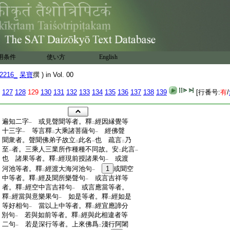
用条件
使い方
English
2216_
杲寶
撰 ) in Vol. 00
127
128
129
130
131
132
133
134
135
136
137
138
139
[行番号:
有
/
:
遍知二字
或見聲聞等者。釋
經因縁覺等
一
二
:
十三字
等言釋
大乘諸菩薩句
經佛聲
一
二
一
:
聞衆者。聲聞佛弟子故立
此名
也 疏言
乃
二
一
二
:
至
者。三乘人三業所作種種不同故。安
此言
一
二
一
:
也 諸果等者。釋
經現前授諸果句
或渡
二
一
:
河池等者。釋
經渡大海河池句
1
或聞空
二
一
:
中等者。釋
經及聞所樂聲句
或言吉祥等
二
一
:
者。釋
經空中言吉祥句
或言應當等者。
二
一
:
釋
經當與意樂果句
如是等者。釋
經如是
二
一
二
:
等好相句
當以上中等者。釋
經宜應諦分
一
二
:
別句
若與如前等者。釋
經與此相違者等
一
二
:
二句
若是深行等者。上來佛爲
淺行阿闍
一
二