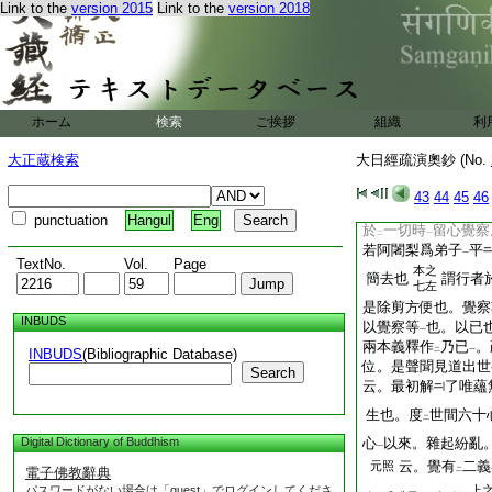
Link to the
version 2015
Link to the
version 2018
也 昔時曾具等者。
分之中
最爲
上首
一
二
一
髏喩
菩提心
。然由
二
一
壞無
所
能爲
。是
レ
二
一
體隳敗亦喩
萬行無
三
二
呼回切
ホーム
検索
ご挨拶
組織
利
與
毀通。讀
レ
音灰
具如正
大正蔵検索
大日經疏演奧鈔 (No.
毛髮等者。
字通
十心之與
善種八心
43
44
45
46
二
一
也 及以覺察等者。
punctuation
Hangul
Eng
於
一切時
留心覺察
二
一
若阿闍梨爲弟子
平
一
TextNo.
Vol.
Page
本之
簡去也
謂行者
七左
是除剪方便也。覺察
INBUDS
以覺察等
也。以已
一
兩本義釋作
乃已
。
INBUDS
(Bibliographic Database)
二
一
位。是聲聞見道出世
Search
云。最初解
了唯蘊
生也。度
世間六十
二
Digital Dictionary of Buddhism
心
以來。雜起紛亂
一
云。覺有
二義
元照
電子佛教辭典
二
パスワードがない場合は「guest」でログインしてくださ
上