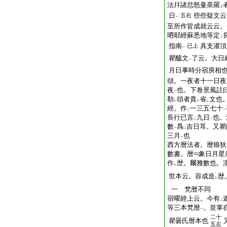
法幷諸忿怒曼荼羅
上
日
些些疑文云
五右
一
至所作皆成就云云。
呬耶經蘇悉地等定
二
指南
具支灌頂
已上
一
瞿醯文
了云。大日
一
月日事時分宿庾相
頌。一夜者十一日夜
夜
也。下卷景風註
一
勒
頌者貴
省
文也
レ
レ
レ
經。作
一三五七十
二
一
長行已言
九日
也。
二
一
數
爲
吉日耳。又瞿
一
二
三月
也
一
西方暦法者。暦狼狄
數書。暦
象日月星
作
歴。爾雅數也。
レ
世本云。容成造
歴
レ
一 梵暦不同
宿曜經上云。今有
二
等三本梵暦
。並掌
一
二十
瞿曇氏暦本也
五左