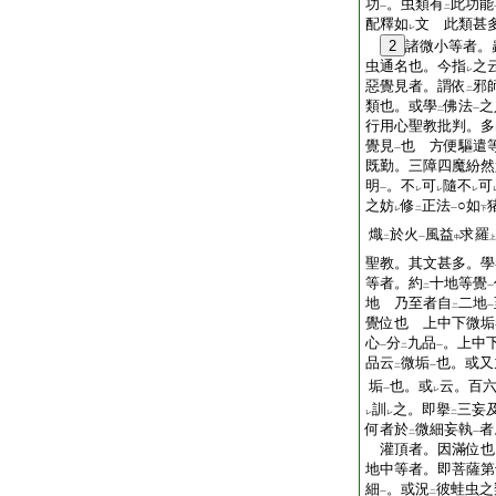
功
。虫類有
此功能
一
二
配釋如
文 此類甚
レ
2
諸微小等者。
虫通名也。今指
之
レ
惡覺見者。謂依
邪
二
類也。或學
佛法
之
二
一
行用心聖教批判。多
覺見
也 方便驅遣
一
既勤。三障四魔紛然
明
。不
可
隨不
可
一
レ
レ
レ
之妨
修
正法
○如
レ
二
一
下
熾
於火
風益
求羅
二
一
中
上
聖教。其文甚多。學
等者。約
十地等覺
二
一
地 乃至者自
二地
二
一
覺位也 上中下微垢
心
分
九品
。上中
一
二
一
品云
微垢
也。或又
二
一
垢
也。或
云。百
一
レ
訓
之。即擧
三妄
レ
レ
二
何者於
微細妄執
者
二
一
灌頂者。因滿位也
地中等者。即菩薩第
細
。或況
彼蛙虫之
一
二