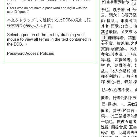
如睡唯聖獨悟故
い。
九
Users who do not have a password can log in with the
糸也。亂糸難
可
分
レ
二
userID "guest".
云。謂六十心等乃至
本文をドラッグして選択するとDDBの見出し語
勸
拔除
。未得出世
二
一
検索結果が表示されます。
其名
而示
分位
。
一
二
一
其意最輕。又支來此
Select a portion of the text by dragging your
1
糠糟等者。謂無
mouse to view all terms in the text contained in
妄不實。故以喩
之
the DDB. ・
レ
實猶
如戲論
。凡
一
Password Access Policies
亦究
其本源
。但有
二
一
等
也 灰炭等者。
一
智
也 㓨骨等者。
一
益
。此人亦是於
過
上
二
種不利益行
。故今
一
釋
㓨心
云。猶如
二
一
下
妨
令
近者不安
。
一
中
上
儀者。行者記四下云
偈
爲
純一
。廣教
一
二
一
偈者。善護
於口言
二
一
惡
。此三業道淨能
一
一頌也。廣教五篇者
逸提･四提舍尼･五
碎名
也 此是過去
一