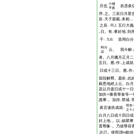
小補
旦也
辰丞眞切
平眞
序
之。三辰日月星
レ
辰
天子親載
耒耜
一
二
一
之辰
五行大義
同上
一
日。有
事於地
則
レ
二
一
干
當用白分
九右
一
時分
云。 我今解
二
品
者。八月臘月正月二
五日。應
作
上成就
レ
二
日或十三日。應
作
レ
當段解釋。蓋依
此
二
蘇悉地經上云。白月
及以月盡日或十一日
加供
養香華食等一
護摩
。加持
禁戒
一
二
一
明本
眞言速疾成就
一
之十
白月八日或十四日或
好上地
。以
細瞿摩
一
二
置尊像
。乃彼尊容
一
訖已。便即讃
歎供