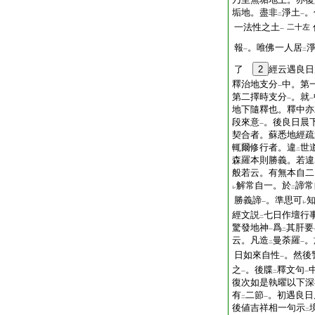
垢地。盡非
淨土
。
二
一
一法性之土
二十左
一
報
。唯佛一人居
一
二
了
2
經云遇良日
釋治地支分
中。第
一
第二擇時支分
。就
一
一
地下隨釋也。釋中亦
段來意
。後良日晨
一
契合者。蘇悉地經疏
輒爾修行者。違
世
二
森羅本則勝義。若違
般若云。有無本自二
解常自一。於
諦常
レ
二
勝義諦
。準思可
一
レ
經文説
七日作壇行
二
驚發地神
爲
其肝要
一
二
云。凡造
曼荼羅
。
二
一
日如來自性
。然後
一
之
。後牒
釋文句
一
二
一
復次如是執曜以下深
有
二節
。初遇良日
二
一
後値吉祥相一句示
二