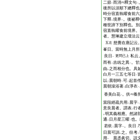
二節
而消
釋文句
一
一
後所以須順下總釋也
時分宿直執曜食前六
下釋
境界
。後祕釋
二
一
種世諦下別釋也。別
宿直執曜食前境界。
者。慧琳建立壇法云
慈覺在唐記云
五左
峯日。當時無上月所
良日
私云
更問已上
一
而有
吉凶之異
。甘
二
一
由
之而相分也。具
レ
白月一三五七等日
一
以
晨朝時
可
起首
二
一
二
晨朝澡浴著
白淨衣
二
一
香美白花
。供
養
一
當段經疏共用
晨字
二
一
意良晨者。謂表
行
二
明其義相應。然諸
レ
通
日月星三曜
也。
二
一
若依
晨字
。良日
二
一
日晨可訓
之。但考
レ
二
用
晨丞眞切。説文
一