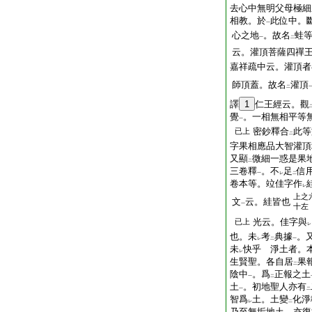
去心中無明父母極細
相教。於
此位中。
一
心之地
。故名
蛙
一
二
云。灌頂菩薩四禪王
嘉祥疏中云。灌頂者
師頂蓋。故名
灌頂
二
譯
1
仁王經云。觀
覺
。一相無相平等
一
密鈔釋合
此等
已上
二
字果相應品大智灌頂
又顯
微細一惑是果
二
三卷釋
。不
足
信
一
レ
二
卷本等。竝佳字作
レ
上之
文
云。絓皆也
一
十左
光云。佳字與
已上
レ
也。未
考
典據
。
レ
二
一
未
快乎 淨土者。
レ
生賢聖。各自居
果
二
陰中
。爲
正報之土
一
二
土
。初地聖人亦有
一
二
智爲
土。土變
化淨
レ
二
乃至無垢地土。亦復