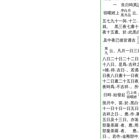
一 良日時異
序白月
宿曜經上
云
黒月品
五七九十一與
十三
二
一
就。 黒三夜七晝十
夜十五晝。於
此黒
二
及中夜已後皆通吉
第
云。凡月一日三
九
八日二十日二十二日
十八日。是爲
吉祥
二
○雖
得
吉日
。若遇
レ
二
一
日夜八日晝十一日夜
十二日晝二十五日夜
夜時爲
不吉祥
。所
二
一
已上依
日時
始發起
一
宿曜經
箇月中。當
於
黒白
レ
二
十一日十日一日五日
吉祥之日
。應
作
一
レ
二
五日及十三日。亦筩
部曼荼羅
者。應
用
一
レ
部曼荼羅
者。 應
一
レ
日
。若作
金剛部中
一
下