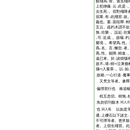
餘殘爲
骨。過去殘
レ
上犯律儀
云
此是
一
二
一
去生死
。宿對殘障
一
宿業
有
此殘習
故
一
二
一
義也。案
當段釋
㓨
二
一
五云。疏朽木謂不欲
無
欣樂
。設起
欣
二
一
二
可
近成
。故喩
朽
レ
二
一
二
樂境
。希望爲
性。
一
レ
爲
名。言
懈怠
者
レ
二
一
爲
性。能障
精進
レ
二
一
遠已來。於
諸煩惱
二
故不
堪
樹
立衆藝
レ
下
攝
入曼荼
。以
如
一
二
故雖
一心行道
魔
二
一
又梵文等者。兼釋
偏増習行也 株追
杌五忽切。樹無
レ
魚勿切刊餘木
同入月
也
以如是等
回入曷
通
上礫石以下諸文
二
一
不可擇等者。更求餘
者。上宿生殘習。此