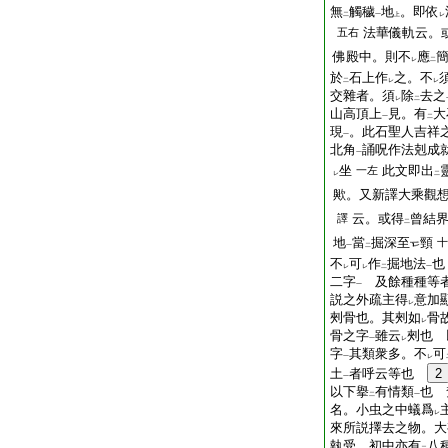
無
觸穢
地
。即依
二
一
上
レ
法華儀軌云。
五右
佛殿中。則不
應
レ
二
於
石上作
之。不
二
レ
レ
交雜者。須
除
去之
レ
二
山高頂上
見。有
大
一
二
現
。此石聖人吉祥
一
北角
誦呪作法剋成
一
坐
此文即出
一左
レ
二
歟。又新譯大乘觀
云。或得
曾結
譯
二
地
當
掘深至
頸
十
一
二
不
可
作
掘地法
也
レ
レ
二
一
二字
及餘種種等
一
説之外疏主得
意加
レ
㓨骨也。其㓨如
骨
レ
骨之字
雖云
㓨也 
一
レ
字
其類衆多。不
可
一
レ
土
者呼云等也
2
一
以下擧
有情類
也 
二
一
名。小虫之中蟻爲
レ
來所説擇去之物。大
執受。初中亦有
八