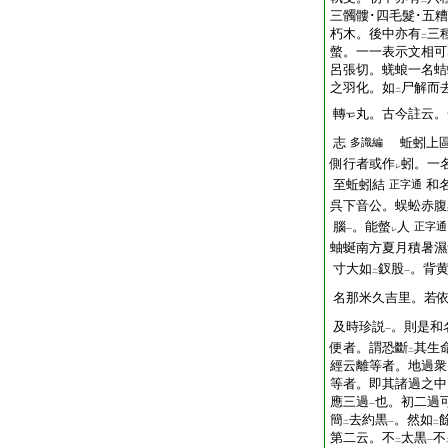
二
三髑髏･四毛髮･五糟
朽木。後中亦有
三
二
螫。一一表示文相可
呂張切。蜣蜋一名蛣
之羽化。如
尸解而
二
轉
丸。古今註云。
志
蚯蚓上區
多識編
側行者或作
蚓。一
レ
至蚯蚓結
和
正字通
呉下音公。蜈蚣赤腹
腦
。能螫
人
正字通
一
レ
蚰蜒南方夏月積暑濕
寸大如
釵股
。背
二
一
名那米久吉里。若
及時珍説
。則是和
一
便者。謂恐斷
其生
二
經云離等者。地過衆
等者。即其諸過之中
應三過
也。初二過
一
簡
去約黒
。然如
二
一
二
第二云。不
太黒
不
二
一