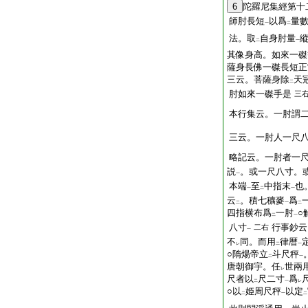
6
陀羅尼集經第十
師肘長短
以爲
量
一
二
法。取
自身肘量
二
一
其像身高。如來一磔
薩身長佛一磔長短正
三云。菩薩身除
天
二
肘如來一磔手是
三
本行集云。一肘謂
三云。一肘人一尺
略記云。一肘者一
説
。或一尺八寸。
一
本端
至
中指末
也
一
二
一
云
。積七穬麥
爲
二
一
二
四指横布爲
一肘
○
二
一
八寸
行事鈔云
二右
一
不
同。而用
律暦
レ
二
一
○隋煬帝立
斗尺秤
二
一
唐朝御宇。任
世兩
レ
尺者以
尺二寸
爲
二
一
レ
○以
姫周尺秤
以定
二
一
二