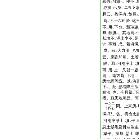
及有
前過
。即不
二
一
レ
亦損
己身
凡
二右
二
一
釋云。盈滿有
餘爲
レ
二
爲
下
於
此
十六右
レ
二
不
用
下也。慧琳建
レ
レ
無
餘賸
。其地爲
二
一
レ
却填不
滿土少不
足
レ
レ
求
事難
成。若填滿
レ
レ
成。有
大力用
八
二
一
云。穿訖却填。土若
陷。取
河兩岸土
二
一
可
用
之 又就一處
レ
レ
處
。南方爲
下地
一
二
一
悉地經等説。以
佛
二
下
。配
息増降三法
一
二
種法
也。今且擧
下
一
レ
者。蘇悉地疏云。阿
一之二
問。上來所
レ
十四右
滿
耶。答。壽命念
一
河兩岸淨土
填
平
一
レ
惡土髮毛及骨灰炭虫
築平。掘無
惡土
二
一