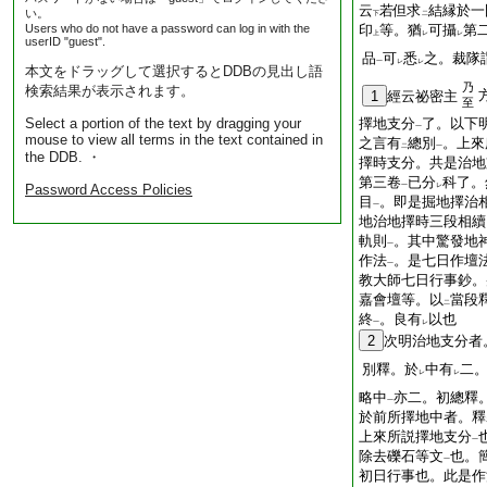
云
若但求
結縁於一
い。
下
二
Users who do not have a password can log in with the
印
等。猶
可攝
第
上
レ
レ
userID "guest".
品
可
悉
之。裁隊
一
レ
レ
本文をドラッグして選択するとDDBの見出し語
乃
検索結果が表示されます。
1
經云祕密主
至
Select a portion of the text by dragging your
擇地支分
了。以下
一
mouse to view all terms in the text contained in
之言有
總別
。上來
二
一
the DDB. ・
擇時支分。共是治地
第三卷
已分
科了。
Password Access Policies
一
レ
目
。即是掘地擇治
一
地治地擇時三段相續
軌則
。其中驚發地
一
作法
。是七日作壇
一
教大師七日行事鈔。
嘉會壇等。以
當段
二
終
。良有
以也
一
レ
2
次明治地支分者
別釋。於
中有
二
レ
レ
略中
亦二。初總釋
一
於前所擇地中者。釋
上來所説擇地支分
一
除去礫石等文
也。
一
初日行事也。此是作