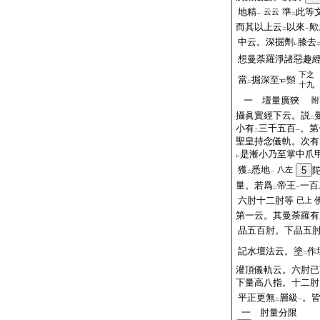
地精
準
此等
云云
一
二
而其以上云
以來
歟
二
一
中云。深掘劑
膝去
レ
想曼荼羅淨諸惡趣
下之
當
掘深至
頸
二
十九
一 壇量廣狹
附
攝眞實經下云。説
二
小有
三千五百
。第
二
一
聖皇持念儀軌。次有
是漸小乃至掌中爪
レ
獲
悉地
八左
5
二
一
量。若爲
帝王
一百
二
一
六肘十二肘等
已上
第一云。其曼荼羅有
品五百肘。下品五
記水壇法云。塗
作
二
灌頂儀軌云。六肘已
下量高八指。十二肘
平正更無
層級
。
二
一
一 肘量分限