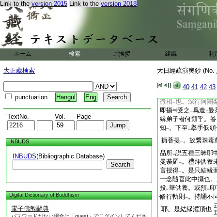
具如
荼吉儞儀軌説
Link to the
version 2015
Link to the
version 2018
二
一
6
問曰上明
乃至
違
上明擇弟子等
一
分
。中明
攝受弟子
一
二
問旨可
知 答云是
レ
釋
。初是中有下就
一
二
ホーム
検索
ご挨拶
組織
利
結縁弟子。二機各別
下。於
傳法弟子
。
三
一
大正蔵検索
大日經疏演奧鈔 (No.
徳具足
。此約
現世
一
二
前後非
相違
也 裁
40
41
42
43
二
一
餘
于外
。此人内令
二
一
punctuation
Hangul
Eng
微相
也。深行阿闍
一
即攝
受之
爲造
曼
一
二
TextNo.
Vol.
Page
縁弟子者何類乎。答
知
。下至
擧手低頭
一
二
耨菩提
。故繋珠毒
INBUDS
一
品所
説五種三昧耶
INBUDS
(Bibliographic Database)
レ
曼荼羅
。禮拜供養
Search
一
言授得
。是只結縁
一
一念隨喜此中攝也。
投
華供養。或預
印
レ
二
Digital Dictionary of Buddhism
修行軌則
。持誦不
一
電子佛教辭典
耶。是結縁灌頂也
パスワードがない場合は「guest」でログインしてくださ