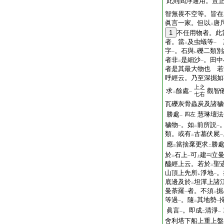
此則閻浮通用。豈
智無畏不空等。皆在
眞言一家。但以
唐
二
1
不任用物者。此
者。當
及虫蟻等
其
二
一
字
。石與
礫二類別
一
レ
者非
是細沙
。田中
二
一
者是其最大物也 若
呼經云。乃至深掘如
上之
求
餘處
觀智
二
一
七右
瓦礫灰骨蟲炭及諸穢
勝處
慧琳壇法
四左
一
穢物
。如
前所説
一
二
一
類。或有
古墓伏屍
二
一
應
當捨棄更求
勝
三
二
於
石上
可
建
立
二
一
上
醯經上云。若於
聖
二
山頂上先所
淨地
。
レ
一
底邊及於
坦潬上諸
二
曼荼羅
者。不須
掘
一
二
等過
。隨
其地勢
一
二
一
眞言
。即成
清淨
一
二
一
舍利塔下船上重上盤