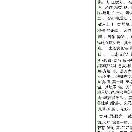
通
一切成就法
。若
二
一
得。若作
増益
應
二
一
レ
障
應用
白土
。若
一
二
一
土
。若求
敬愛法
一
二
一
教用土
瞿醯
十一右
地作
曼荼羅
。若作
二
一
羅
。若作
降伏
。
一
二
一
琳建立壇法云。其土
應。 土若黄色堪
レ
伏
。 土若赤色即
一
所
以取
黄白
簡
二
一
謂灌頂即與
息災
相
二
一
用
方爐
等。是其表
二
一
云
不堪
。地味亦準
二
一
又須
甞
其土味
辨
下
二
一
中
穢。其地不
堪。其
レ
地只堪
建
立金剛部
レ
二
成
就吉祥等法
。
一
善性兼
緩慢
。久乃
二
一
最爲
殊勝
。能成
二
一
二
可
思
擇之
或
右
レ
二
一
掘
其地
深量一肘。
二
一
若有
餘剩
當
知好
二
一
レ