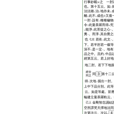
行事鈔載
之 一肘
也。第十五云。如
二
治法雖
治
地亦未
レ
レ
レ
離
此不
成也○又復
レ
レ
一肘
設有
種種穢物
一
二
令
此曼荼羅而得
究
下
中
能淨
此菩提之心
レ
二
一
糞
。而淨
其自覺之
一
二
也
若依
此文
七左
二
一
下。若半肘若一磔等
深不
是一定
。地有
二
一
品之中。且約
中品
二
經第五云。若上好地
地二肘。若下下地
經全
同
3
第十二
同之
得
次地
掘出一肘
二
一
上中下品分別。此等
云。如是等處。皆
輪建立曼荼羅軌云。
金剛智念誦結
已上
空所譯梵天擇地法同
次第法云。次以
4
レ