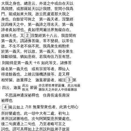
:
大我之身也。總意云。外道之中或自在天以
:
爲我體。或那羅延天以計我體。世間小我爲
:
門。能成如來大我。故云毘盧遮那大我之
:
身也。自餘皆可例之 第一義天者。涅槃經
:
説四種天之中。第一義諦之理名天。第一義
:
諦者眞如理也。眞如理周遍法界無礙自在。
:
故稱天也。又
2
涅槃經第十八云。我昔聞有
:
第一義天。謂諸佛菩薩。常不變易。以常住
:
故。不生不老不病不死。我爲衆生精懃求
:
於第一義天。何以故。第一義天。能令衆生
:
除斷煩惱。猶如意樹。若我有信乃至有慧。
:
則能得是第一義天
如此等文。諸佛菩
十右
:
薩名第一義天也 或有宗習等者。釋仙人
:
得道餘義也。上雖云隨機誘接等。是又釋
:
相髣髴。故重釋之 迦葉瞿曇者。補注
3
第
此云
亦言瞿答摩瞿曇彌。此云地最
:
四云。迦葉
瞿曇
飮光
勝除天之外於人中得最勝故
:
不思議神通深祕釋也 住壽長遠長壽深
:
祕釋也
:
無量聖衆也者。此第七明心
4
偈云如上
乃至
:
所好樂處也。此一頌中大有二處。初句上
:
來所説諸勝地也。次句阿闍梨意所樂處也。
:
後二句廣通上二句也 乃至者略可言之
:
詞也。謂可具釋如上之所説利益弟子故當