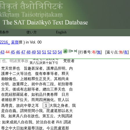
:
祠段志願天樂。以爲方便而令生正見天。
:
故云亦也。私案。下去復次釋非前釋餘義。
:
是祕中深祕釋。何者前段約世間種種悉地
:
而釋。當段約出世無生悉地作釋。二段起
:
盡可熟思之。前文正見天者。尚是世間三有
:
天類。而非毘盧遮那所現之天衆也 復次
:
用条件
有諸等者。釋火神祠餘義也。前約慧性淨
使い方
English
:
業之義而作祕釋。今明火祠法爲門而入
2216_
杲寶
撰 ) in Vol. 00
:
眞言法之義也 圍陀火祠者。圍陀典所説
:
火祠之法也。圍陀者慈恩唯識述記第一云。
43
44
45
46
47
48
49
50
51
52
53
54
[行番号:
有
/
無
] [返り点:
無
/
有
]
:
明論者先云圍陀論。今云吠陀論。吠陀者明
一末之七十五右文句
:
也。明諸實事故
梵世者
第八弘決第十如下引
:
梵天世界也 旨趣甚深者。護摩品所明。内
:
護摩十二火等法也 復有奉事等者。釋天
:
廟餘儀也。上雖粗釋生正見天。其相尚未
:
分明。故重釋之。就中亦有二段。初別擧尊
:
主天。後或有志願等者。總出三界天也 自
:
在毘紐那羅延者。如初品幷奧卷釋 日月
:
者雖欲界下位天。而周四洲施化。世人以
:
爲尊貴。故此中擧之耳
1
大我之身者。我
:
是自在義。謂簡世間小我。毘盧遮那以名大
:
我。如來具八自在故也。第五云。大我謂諸
:
如來成就八自在我。於法自在者
謂諸
四左
:
尊之中大日如來最尊頂故。今云毘盧遮那