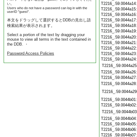
T2216_.59.0044a14
い。
Users who do not have a password can log in with the
T2216_.59.0044a15
userID "guest".
T2216_.59.0044a16
本文をドラッグして選択するとDDBの見出し語
T2216_.59.0044a17
検索結果が表示されます。
T2216_.59.0044a18
T2216_.59.0044a19
Select a portion of the text by dragging your
T2216_.59.0044a20
mouse to view all terms in the text contained in
T2216_.59.0044a21
the DDB. ・
T2216_.59.0044a22
Password Access Policies
T2216_.59.0044a23
T2216_.59.0044a24
T2216_.59.0044a25
T2216_.59.0044a26
T2216_.59.0044a27
T2216_.59.0044a28
T2216_.59.0044a29
T2216_.59.0044b01
T2216_.59.0044b02
T2216_.59.0044b03
T2216_.59.0044b04
T2216_.59.0044b05
T2216_.59.0044b06
T2216_.59.0044b07