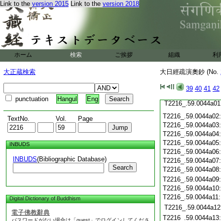
T2216_.59.0043c19
Link to the
version 2015
Link to the
version 2018
T2216_.59.0043c20
T2216_.59.0043c21
T2216_.59.0043c22
T2216_.59.0043c23
T2216_.59.0043c24
ホーム
検索
ご挨拶
T2216_.59.0043c25
組織
利
T2216_.59.0043c26
大正蔵検索
大日經疏演奧鈔 (No.
T2216_.59.0043c27
T2216_.59.0043c28
39
40
41
42
T2216_.59.0043c29
punctuation
Hangul
Eng
T2216_.59.0044a01
T2216_.59.0044a02
TextNo.
Vol.
Page
T2216_.59.0044a03
T2216_.59.0044a04
T2216_.59.0044a05
INBUDS
T2216_.59.0044a06
INBUDS
(Bibliographic Database)
T2216_.59.0044a07
Search
T2216_.59.0044a08
T2216_.59.0044a09
T2216_.59.0044a10
T2216_.59.0044a11
Digital Dictionary of Buddhism
T2216_.59.0044a12
電子佛教辭典
T2216_.59.0044a13
パスワードがない場合は「guest」でログインしてくださ