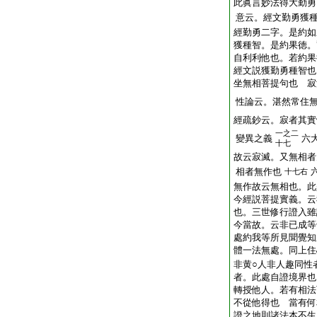
此眞言妙法得大勤勇
意云。經文勤勇獲
經勤勇二字。是約如
獲種智。是約果徳。
自利利他也。若約果
經文説獲勤勇種智也
坐無相菩提句也 寂
性論云。湛然常住
經疏鈔云。寂者其實
一之二
變異之義
六
十七
故云寂滅。又無相者
相者無作也
十七右
無作故云無相也。此
今經説菩提實義。云
也。三世修行證入雖
今當故。云非已成等
處約我等所見聞覺知
體一法無處。同上住
非黄○人非人趣同
者。此處自證境界也
轉授他人。若有相法
不從他得也 當有何
證之地則諸法本不生