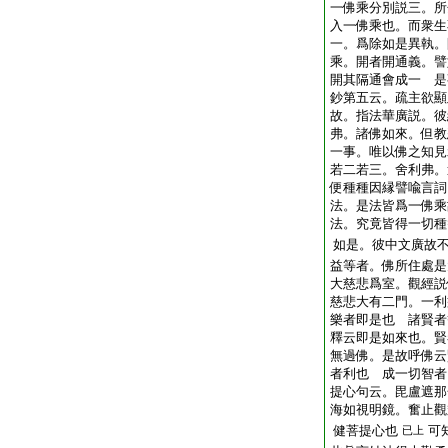
一佛乘分別説三。所
入一佛乘也。而衆生
一。爲除如是異執。
乘。開者開通義。譬
開其隔通會成一 是
鈔第五云。疏主欲顯
故。指法華廣説。彼
弗。諸佛如來。但教
一事。唯以佛之知見
若二若三。舍利弗。
便種種因縁譬喩言詞
法。是法皆爲一佛乘
法。究竟皆得一切種
如是。彼中文廣故
益等者。佛所住處是
大慈悲爲室。觀經説
慈悲大有二門。一利
樂者即是也 諸賢者
釋云即是如來也。賢
無過佛。是故呼佛云
者利也 成一切智者
提心句云。毘盧遮那
海如視明鏡。奮止觀
健菩提心也
可
已上