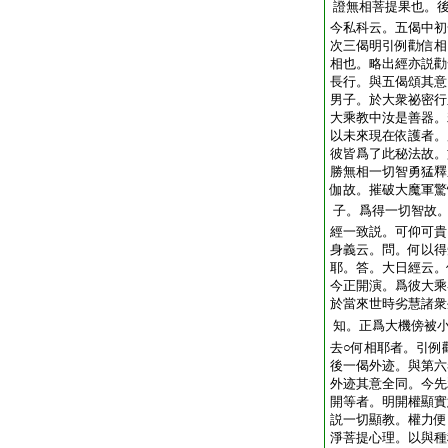
證無相菩提果也。
今私科云。五偈中初
次三偈明引例勸信相
相也。略出經亦説勸
長行。與五偈頌其意
男子。於大衆祕密行
大乘教中汝是善器。
以未來現在依護者。
彼皆爲了此秘法故。
勝無相一切智勇猛釋
伽故。摧破大魔軍驚
子。爲得一切智故
經一致説。可仰可貴
身義云。問。何以得
耶。答。大日經云。
今正開演。爲彼大乘
於當來世時劣慧諸衆
知。正爲大機傍被
去○何相耶者。引例
後一偈外迹。與第六
外迹其意全同。今先
開等者。明開權顯實
説一切顯教。權力便
淨菩提心理。以與種