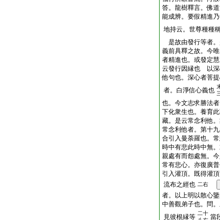
答。龍樹釋言。佛道
能成辨。要假精進乃
地持云。世尊種種
是故由發行等者。
義前具釋之故。今唯
者精進也。或發定慧
云發行因縁也 以深
他句也。深心者菩提
者。白淨信心義也
也。今文志求勝法者
下化衆生也。養育此
藏。是云常念利他。
常念利他者。第十九
合引入曼荼羅也。常
時中有悲此時中無。
親處有而怨處無。今
常有悲心。亦復廣普
引入灌頂。既得灌頂
流布之經也
二右
者。以上明以散心鑒
中善觀弟子也。問。
二十
見彼根縁等
當