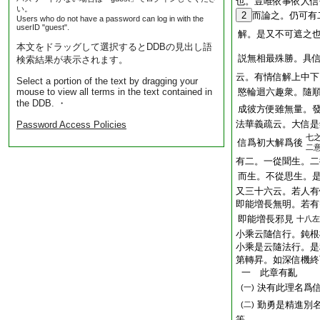
也。豈唯依事依人信
い。
2
而論之。仍可有
Users who do not have a password can log in with the
userID "guest".
解。是又不可遮之
本文をドラッグして選択するとDDBの見出し語
説無相最殊勝。具
検索結果が表示されます。
云。有情信解上中下
Select a portion of the text by dragging your
mouse to view all terms in the text contained in
愍輪迴六趣衆。隨
the DDB. ・
成彼方便雖無量。
法華義疏云。大信是
Password Access Policies
七
信爲初大解爲後
二
有二。一從聞生。二
而生。不從思生。
又三十六云。若人有
即能増長無明。若有
即能増長邪見
十八左
小乘云隨信行。鈍根
小乘是云隨法行。是
第轉昇。如深信機終
一 此章有亂
決有此理名爲
(一)
勤勇是精進別
(二)
等