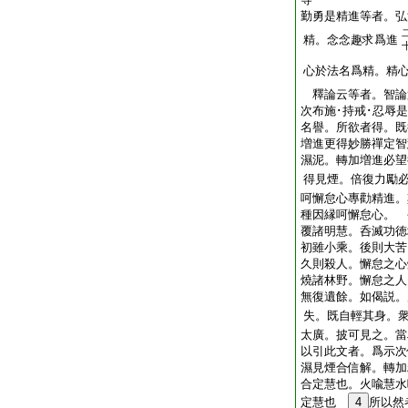
勤勇是精進等者。弘
精。念念趣求爲進
心於法名爲精。精
釋論云等者。智論
次布施･持戒･忍辱
名譽。所欲者得。既
増進更得妙勝禪定智
濕泥。轉加増進必望
得見煙。倍復力勵
呵懈怠心專勸精進。
種因縁呵懈怠心。 
覆諸明慧。呑滅功徳
初雖小乘。後則大苦
久則殺人。懈怠之心
燒諸林野。懈怠之人
無復遺餘。如偈説。
失。既自輕其身。
太廣。披可見之。當
以引此文者。爲示次
濕見煙合信解。轉加
合定慧也。火喩慧水
定慧也
4
所以然