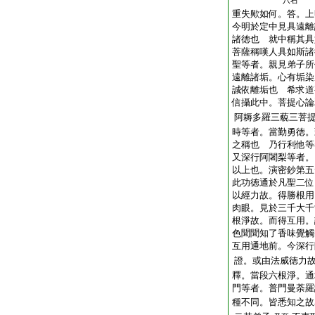
八右
重失歟如何。答。上
今明於定中見具遠離
諸徳也 就中稱其具
菩薩稱嘆人具如斯諸
聖等者。親見弟子所
遠離諸垢。心有垢染
誠依離垢也 希求道
信攝此中。菩提心論
阿耨多羅三藐三菩
時等者。當勤勇徳。
之稱也 乃行利他等
又深行阿闍梨等者。
以上也。演密鈔第五
此功徳通於凡聖二位
以經力故。得勝根用
肉眼。見於三千大千
根淨故。而得互用。
色聞聞知了香味覺觸
互用通地前。今深行
證。或由法威徳力
釋。當段六根淨。通
門等者。普門曼荼羅
種不同。皆悉知之