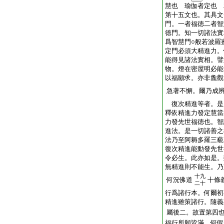
慧也 瑜伽者定也 
第十五文也。其具文
門。一者福徳二者智
徳門。知一切諸法實
爲智慧門○般若波羅
定門必須大精進力。
能得見諸法實相。譬
物。燈在密屋明必能
以福願求。亦非麁觀
急著不懈。爾乃成
復次精進等者。是
釋依精進力發定慧當
力發先世福徳也。智
進法。是一切諸善之
法乃至阿耨多羅三藐
復次精進能動發先世
令必生。此亦如是。
無精進則不能生。乃
十九
何況佛道
十條
二十
行爲諸行本。何爾初
精進雖策諸行。隨義
屬後二。故置第四
福行所願皆滿。何假