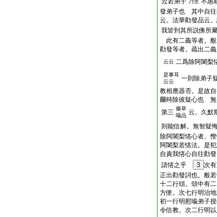
云若弟子
不惠
乃至
發弟子也 其中自往
云。法華勸發品云。
我皆到其所説佛所
此有二義等者。般
勸發等者。疏出二義
二爲除阿闍梨
云云
是事耳
一則除弟子
云云
教相應器否。是故自
爾時除彼疑心也 無
藥草
第三
云。久默
喩品
則能信解。無智疑
除阿闍梨悋心者。慳
阿闍梨若悋法。是犯
自責我悋心自往勸發
請悋之乎
3
次有
正出勸發詞也。般若
十二行頌。頌中有二
方便。次七行明治地
初一行明慰喩弟子授
令信教。次二行明以