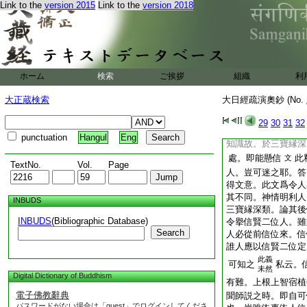
固信也。但異信解者
Link to the
version 2015
Link to the
version 2018
定信也深信捨解心偏
見濕泥生解。唯是信
泥解有何用耶。是故
深信也。前後兩釋各
通途論以深信人爲小
ホーム
検索
ご挨拶
組織
利
問。若爾者信解深信
應是一機前後。未見
大正蔵検索
大日經疏演奧鈔 (No.
見當段文釋信解云。
議法界。以宿殖善本
29
30
31
32
受其言
又釋深信
文
punctuation
Hangul
Eng
知識故。於三寶縁深
處。即能懸信
此
文
TextNo.
Vol.
Page
人。豈可迷之耶。答
得文意。此文爲令人
其不同。神情明利人
INBUDS
三寶縁深類。論其後
INBUDS
(Bibliographic Database)
令擧信賢二位人。雖
Search
人必從前信位來。信
誰人應以信賢二位定
此義
可知之
私云。
未然
Digital Dictionary of Buddhism
有難。上根上智宿植
電子佛教辭典
聞師説之時。即自可
パスワードがない場合は「guest」でログインしてくださ