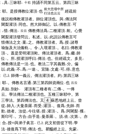
:
具
三昧耶
持誦不同第五云。第四三昧
十右
レ
二
一
前大悲壇中所
:
耶。是授傳教位灌頂
也
經疏前
一
行法也云云
:
後説相傳教灌頂者。師位灌頂也。與
傳法阿
二
:
闍梨灌頂
同也。然大師御記。以
傳教言
可
一
二
一
:
惜
傳法
傳教傳法爲
二種灌頂
歟。心覺
云云
レ
二
一
二
一
:
闍梨灌頂發問云。私述。以
此説以傳教言可
二
:
惜傳法之文
案
之。傳教灌頂者。爲
授
諸尊
一
レ
レ
二
:
瑜伽及大法儀軌
。令
入壇灌頂
。名曰
傳教灌
一
二
一
二
:
頂
。蓋是受明灌頂歟。傳法灌頂者。爲
繼
師
一
レ
二
:
位
。所
授灌頂呼曰
傳法
也。但經疏文。多見
一
レ
二
一
二
:
傳教傳法是一法
也。教法二字其義難
分。偏
一
レ
:
以
此義
不
爲
一途
。宜隨
文處
可
得
意也
二
一
レ
二
一
二
一
レ
レ
:
師傳一義云。傳法灌頂者。約
第四三昧
已上
二
:
耶
。傳教名言通
第三第四師資兩位
也
云云
一
二
一
:
具如
別鈔
灌頂有二種者有
二傳
。一傳
二
一
二
一
:
云。學法傳法二種灌頂也。五種三昧耶中。第
:
三學法。第四傳法也。又
4
蘇悉地經上云。曾
:
從
師入
大曼荼羅
而受
灌頂
。復爲
先師
而
レ
二
一
二
一
二
一
:
歎
徳者。汝從
今往堪
授
灌頂
。爲
阿闍梨
獲
レ
レ
レ
二
一
二
一
二
:
斯印可
。方合
自手造
曼荼羅
。須
依
次第
。亦
一
三
二
一
レ
二
一
:
合
授
與弟子眞言
此文初曾從下明
學
已上
レ
一
二
:
法
後復爲下明
傳法
也。瞿醯經上云。先蒙
一
二
一
二