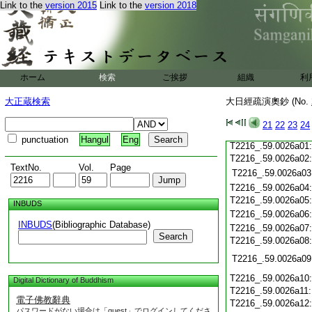
Link to the
version 2015
Link to the
version 2018
T2216_.59.0025c20
T2216_.59.0025c21
T2216_.59.0025c22
T2216_.59.0025c23
T2216_.59.0025c24
T2216_.59.0025c25
ホーム
検索
ご挨拶
組織
利
T2216_.59.0025c26
T2216_.59.0025c27
大正蔵検索
大日經疏演奧鈔 (No.
T2216_.59.0025c28
21
22
23
24
T2216_.59.0025c29
punctuation
Hangul
Eng
T2216_.59.0026a01
T2216_.59.0026a02
TextNo.
Vol.
Page
T2216_.59.0026a03
T2216_.59.0026a04
T2216_.59.0026a05
INBUDS
T2216_.59.0026a06
INBUDS
(Bibliographic Database)
T2216_.59.0026a07
Search
T2216_.59.0026a08
T2216_.59.0026a09
T2216_.59.0026a10
Digital Dictionary of Buddhism
T2216_.59.0026a11
電子佛教辭典
T2216_.59.0026a12
パスワードがない場合は「guest」でログインしてくださ