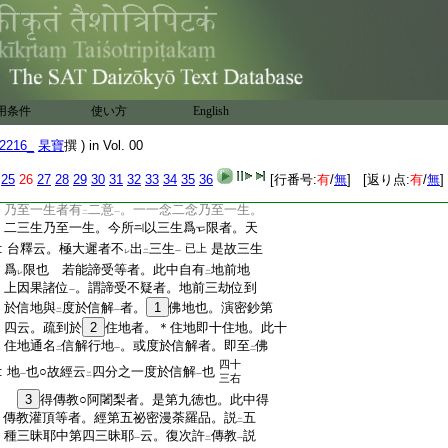
:
實成相
者。非
説
盡之
。故法華本佛。是理祕
一
レ
一
:
密非
事祕密
。眞言教佛。事理倶密之佛也。是
二
一
:
故法華圓頓行者。雖
思
惟一實境界
修
一
下
一
中
:
念三千妙觀
。手不
能
結
密印
。口不
誦
眞言
。
上
レ
レ
二
一
レ
二
一
:
意不
觀
本尊
。至
眞言行人
者。纔結
一印
以
レ
二
一
二
一
一
一
:
供
法界諸佛
。暫誦
眞言
利
一切衆生
。況得
二
一
二
一
一
一
二
用条件
使い方
English
:
法界調寂
。忽爾得
見
4
同
於眞佛
乎。故三密
一
三
二
一
:
結要。諸經所
無。五智奧源。唯在
祕密教
。身
2216_
杲寶
撰 ) in Vol. 00
レ
二
一
:
密印口眞言意所觀。雖
似
事相
。皆是法界表
レ
二
一
二左
25
26
27
28
29
30
31
32
33
34
35
36
[行番号:
有
/
無
] [返り点:
有
/
無
]
:
示極佛境界也。是其顯密二教差別也
三右
:
乃至一生者有
二意
。一一念二念乃至一生。
二
一
:
二三生乃至一生。今所
以三生爲
限者。天
:
台釋云。極大遲者不
出
三生
是故三生
已上
レ
二
一
:
爲
限也 若能諦受等者。此中自有
地前地
レ
二
:
上因果諸位
。謂諦受不疑者。地前三劫位到
一
:
於信地與
度於信解
者。
1
佛地也。演密鈔第
二
一
:
四云。疏到於
2
住地者。＊住地即十住地。此十
:
住地通名
信解行地
。或度於信解者。即至
佛
二
一
二
四十
:
地
也○故經云
四分之一度於信解
也
一
二
一
三右
:
3
得傳教○阿闍梨者。是第九徳也。此中得
:
傳教灌頂等者。經第五祕密漫荼羅品。説
五
二
:
種三昧耶中第四三昧耶
云。復次許
傳教
説
一
二
一