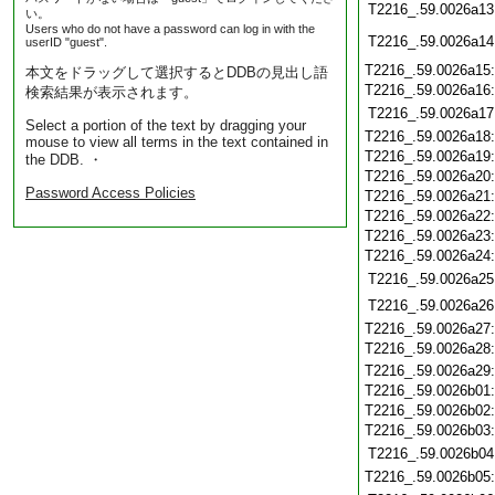
T2216_.59.0026a13
い。
Users who do not have a password can log in with the
T2216_.59.0026a14
userID "guest".
T2216_.59.0026a15
本文をドラッグして選択するとDDBの見出し語
T2216_.59.0026a16
検索結果が表示されます。
T2216_.59.0026a17
Select a portion of the text by dragging your
T2216_.59.0026a18
mouse to view all terms in the text contained in
T2216_.59.0026a19
the DDB. ・
T2216_.59.0026a20
Password Access Policies
T2216_.59.0026a21
T2216_.59.0026a22
T2216_.59.0026a23
T2216_.59.0026a24
T2216_.59.0026a25
T2216_.59.0026a26
T2216_.59.0026a27
T2216_.59.0026a28
T2216_.59.0026a29
T2216_.59.0026b01
T2216_.59.0026b02
T2216_.59.0026b03
T2216_.59.0026b04
T2216_.59.0026b05