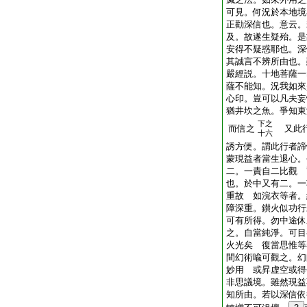
可見。何況於本地境
正勸深信也。意云。
及。故遂生疑殆。是
安得不疑惑耶也。深
其誠言不辨所由也。
嚴經説。十地菩薩一
薩不能知。況我如來
心印。豈可以凡夫妄
猶井坎之魚。爭知東
下之
而信之
又此行
十六
誘方便。謂此行者諦
蒙現益者當生退心。
二。一責自二比觀 
也。於中又有二。一
重故 如浣衣等者。
障深重。鑚火似功行
可有所得。勿中途休
之。自當純淨。可目
火光矣 復當思惟等
間幻術喩可觀之。幻
妙用 或昇虚空或得
非思議境。雖然現益
知所由。若以深信依