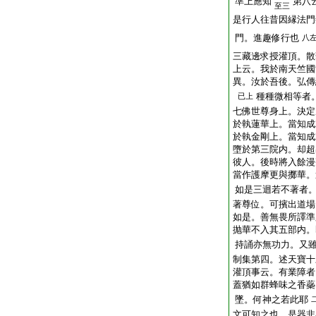
準上應知
第八
至三
是行人往昔因縁法門
門。進趣修行也
八
三藏邊求授灌頂。散
上云。我於南天竺國
異。汝於吾後。弘傳
種種微相等者
已上
七佛世尊身上。決定
於執蓮華上。當知成
於執金剛上。當知成
墮於第三院内。却超
彼人。後時將入餘漫
當作護摩更與擲華。
如是三迴若不著者
著尊位。可擯出道場
如是。善無畏所譯準
抛華不入其五部内。
持誦亦無功力。又
制集第四。述天寶十
灌頂事云。有業障者
蓋猶如群蜂味之香蘂
墜。何神之若此耶
文可知之也 是器非