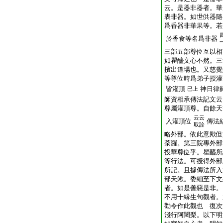
云。是器非器者。華
表非器。如世供器隨
爲香器非華果等。若
於香食等名爲非器
三部五部尊位互以相
如瞿醯文心不然。三
擯出道場也。又慈覺
等尊位時爲弟子授灌
皆灌頂
神日律
已上
師資相承傳法記文云
尊屬灌頂尊。自餘天
云云
入灌頂位
傳法
取詮
略外部。依此意歟但
荼羅。第三院專外部
投華尊位乎。瞿醯所
等行法。可授得外部
所記。且據傳法所入
部天歟。委細至下文
者。如是善惡是非。
不用十縁生句觀者。
勸令作此觀也 復次
淺行阿闍梨。以下明