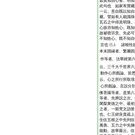
如實知自心者。明知
此句也 如家有寶藏
一云。意自既以知自
藏。譬如有人能識珠
瓦石之中得其明珠。
心故亦知他心。既知
故祕密宗意。先必可
不知他心。既不知自
言也
諸根性欲
已上
本末因縁者。繋屬因
作等者。法華經第
云。三千大千世界六
動作心所戲論。皆
云。心之所行所取境
心所戲論。言説分
佛菩薩等者。是第八
等者。先辨説之次。
闍梨衆徳之中。最初
之者。一順梵文語便
也。仁王經良賁疏上
生信五根之中先列信
萬善。五力之中先陳
能動。故華嚴云。信