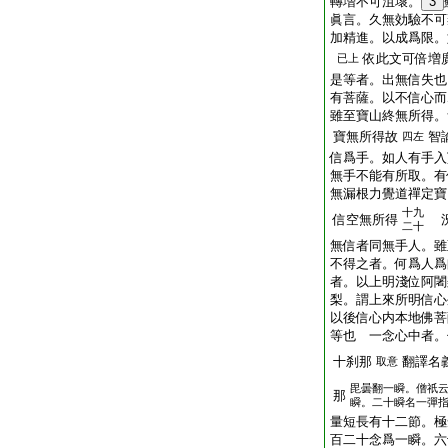
轉増不可沮壞。
3
眞言。久無効驗不可
加精進。以成爲限。
依此文可倍増
已上
是等者。出無信失也
有菩薩。以不信心而
雖至寶山終無所得。
寶無所得故
智
四左
信爲手。如人有手入
無手不能有所取。有
無漏根力覺道禪定寶
十九
信空無所得
況
二十
無信者同無手人。雖
不得之者。何爲人爲
者。以上明淺位阿闍
梨。謂上來所明信心
以後信心内本地佛菩
等也 一念心中者。
十刹那
翻譯名
取意
毘曇翻一瞬。僧祇
那
瞬。二十瞬名一彈
量短長有十二節。極
百二十念爲一瞬。六