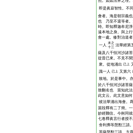
照。如如法界之理。
即是眞寂智性。不
會者。海是朝宗義也
也 乃至不退等者。
時。即知釋迦牟尼淨
遠本地之身。與上行
會一處。修對治道者
末之
一人
法華經第
十三
薩及八千恒河沙諸菩
從昔已來。不見不聞
衆。從地涌出
已上
識一人
又第六
已上
致地。於是事中。
於八千恒河沙諸菩薩
致翻名也 當知此法
此文云。此文意如何
彼法華涌出海會。
當段釋有二了簡。一
妙經難信。今例同彼
七卷釋眞言行者授不
舍利弗等慇懃三請
菩薩慇懃三請。方