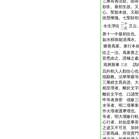
三乘有善法欲。由有
欲依。最初生故。又
心。聖胎本故。又顯
捨慧慚愧。七聖財初
二十
令生淨信
又云
二左
善十一中最初信也。
如水精珠能清濁水。
樂善爲業。衆行本
信之一法。爲衆善之
皆悉由之。證極之處
焉辨斯事
謂此
三左
且約初入人勸信心也
指顯教。法華華嚴等
三乘經文爲良證。大
相至理者。離於文字
離於文字也 口誦
申等者身密 或修三
水等者。明二壇事業
作火壇者護摩壇也。
等者。明大壇修行軌
心行者。於如是事若
之迹又不可見 加持
三密爲縁。所現普門
滅之法。如來外用之