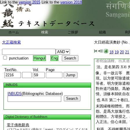
Link to the
version 2015
Link to the
version 2018
此中有三段。初若是
次若境界中下。示是
下。竝示善惡相貎。
便欲作障礙也。般若
人有種種。或外道爲
如守護經説一
ホーム
検索
ご挨拶
請法
組織
利
又
種出家其心也
門中云。大王云何爲
大正蔵検索
大日經疏演奧鈔 (No.
門。謂諸外道心生嫉
明利根辯慧入佛法中
18
19
20
21
法。窺其是非還歸我
punctuation
Hangul
Eng
者樹論議幢。出其過
法。是名第四
五右
TextNo.
Vol.
Page
像。非一故云等 應
現。以方便可除遣彼
等者。明方便除遣相
INBUDS
對外道巧僞類。爲祕
INBUDS
(Bibliographic Database)
情。須修本歸依自在
Search
也
第二十卷曰
爲言
末因縁種相體性。而
怨。是爲大放逸行也
相體信。方堪授之。
Digital Dictionary of Buddhism
入正法。信心未固。
電子佛教辭典
利喜。不得輒爾爲
パスワードがない場合は「guest」でログインしてくださ