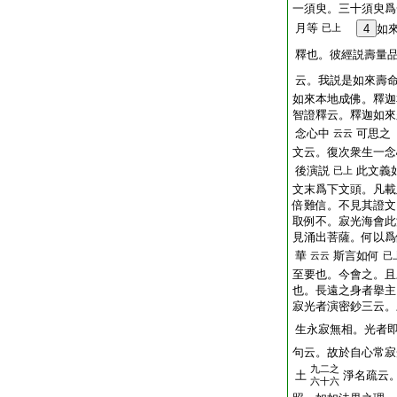
一須臾。三十須臾爲
月等
已上
4
如
釋也。彼經説壽量
云。我説是如來壽
如來本地成佛。釋迦
智證釋云。釋迦如來
念心中
可思之
云云
文云。復次衆生一念
後演説
此文義
已上
文末爲下文頭。凡載
倍難信。不見其證文
取例不。寂光海會此
見涌出菩薩。何以爲
華
斯言如何
云云
已
至要也。今會之。且
也。長遠之身者擧主
寂光者演密鈔三云。
生永寂無相。光者
句云。故於自心常寂
九二之
土
淨名疏云
六十六