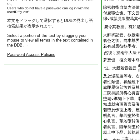
い。
除密教指自餘内法歟
Users who do not have a password can log in with the
userID "guest".
付屬職位也。下文云
縁○或親見衆聖爲其
本文をドラッグして選択するとDDBの見出し語
検索結果が表示されます。
屬令其教授。有如
大師御記云。欲授兩
Select a portion of the text by dragging your
mouse to view all terms in the text contained in
氣色之後。向本尊界
the DDB. ・
若有感應彼欲學者。
然後可授兩部大法
Password Access Policies
夢想也 復次若本尊
也。大般若音義云
及於漫荼羅等者。次
者性類也。瞿醯經下
處即屬彼部族姓及尊
二院持誦所得心眞言
墮處○準知上下華。
知成就佛頂眞言及佛
若墮於佛面上者。應
明眞言。華若墮於佛
心眞言。華若墮於佛
者眞言。隨華所墮於
就上中下品。其執蓮
二左