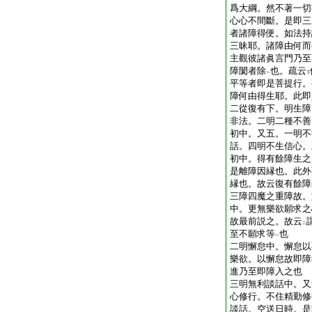
爲大綱。然不著一切
心心不間斷。是即三
者諸障得便。如法持
三昧耶。諸障由何而
主觀彼諸眞言門乃至
障閡者除
也。疏云
一
下
平等者即是菩提行。
障何由得生耶。此即
二從復有下。明生障
非法。二明二種不善
初中。又五。一明不
話。四明不生信心。
初中。得有餘障生之
是離障因縁也。此外
縁也。故云復有餘障
三障四魔之重障故。
中。更無樂欲願求之
故最前説之。故云
二
至不願求等
也
一
二明懈怠中。懈怠以
樂欲。以懈怠故即障
進乃至即障入之也
三明無利談話中。又
心修行。不住精勤修
談話。空送日時。是