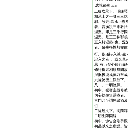
成就衆生
云云
二從次承下。明隨釋
相承上之一身三三昧
耶。故云
次承上復
二
者。言廣説三乘教法
涅槃。即是三乘行因
涅槃。是三三昧耶義
至入於涅槃
也。涅
一
者。衆生根性無盡故
行。依
佛
入滅
生
テ
二
一
證入之者
。或又見
テ
一
思
有
發心修行而
リ
一
下
修行得果相續無間故
涅槃後復成就乃至成
六從祕密主觀彼下。
又二。一明總牒。二
初中。祕密主觀修彼
切妄執住無爲障者。
言門乃至謂飮諸酒及
也
二從經文下。明隨釋
二明生障因縁
初中。佛告金剛手觀
初品以來之所説。皆