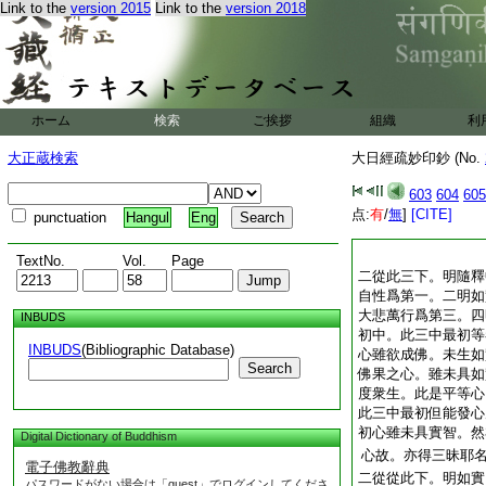
Link to the
version 2015
Link to the
version 2018
ホーム
検索
ご挨拶
組織
利
大正蔵検索
大日經疏妙印鈔 (No.
603
604
605
点:
有
/
無
]
[CITE]
punctuation
Hangul
Eng
TextNo.
Vol.
Page
二從此三下。明隨釋
自性爲第一。二明如
大悲萬行爲第三。四
INBUDS
初中。此三中最初等
INBUDS
(Bibliographic Database)
心雖欲成佛。未生如
Search
佛果之心。雖未具如
度衆生。此是平等心
此三中最初但能發心
初心雖未具實智。然
Digital Dictionary of Buddhism
心故。亦得三昧耶
電子佛教辭典
二從從此下。明如實
パスワードがない場合は「guest」でログインしてくださ