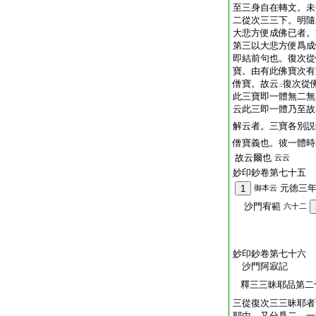
至三身自在轉文。未
二從次三三下。明隨
大悲方便成佛已者。
第三以大悲方便爲成
即結前句也。復次從
寶。由有此佛寶次有
僧寶。故云
復次從
二
此三寶即一體無二無
云此三即一體乃至故
解云者。三寶各別説
僧寶義也。彼一體時
故云爾也
云云
妙印鈔卷第七十五
元徳三
1
御本云
沙門宥範
六十二
妙印鈔卷第七十六
沙門阿寂記
釋三三昧耶品第二
三從復次三三昧耶者
耶中。又分爲二。一