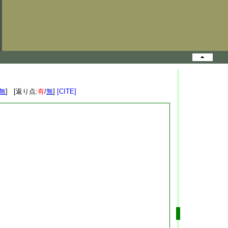
無
] [返り点:
有
/
無
]
[CITE]