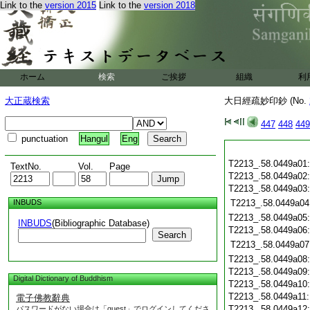
Link to the
version 2015
Link to the
version 2018
ホーム
検索
ご挨拶
組織
利
大正蔵検索
大日經疏妙印鈔 (No.
447
448
449
punctuation
Hangul
Eng
T2213_.58.0449a01
TextNo.
Vol.
Page
T2213_.58.0449a02
T2213_.58.0449a03
INBUDS
T2213_.58.0449a04
T2213_.58.0449a05
INBUDS
(Bibliographic Database)
T2213_.58.0449a06
Search
T2213_.58.0449a07
T2213_.58.0449a08
T2213_.58.0449a09
Digital Dictionary of Buddhism
T2213_.58.0449a10
T2213_.58.0449a11
電子佛教辭典
T2213_.58.0449a12
パスワードがない場合は「guest」でログインしてくださ