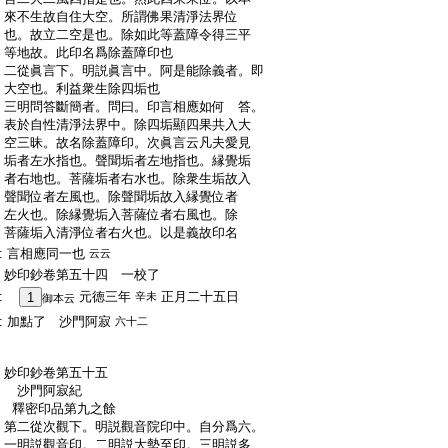
:
來不生故自住大空。所謂佛果清淨法界位
:
也。故立二空是也。除如此等蓋障令得三平
:
等地故。此印名爲除蓋障印也
:
二從眞言下。明説眞言中。阿是能除義者。即
:
大空也。利益衆生除四垢也
:
三明問答斷簡者。問曰。印言相應如何 答。
:
表於自性清淨法界中。除四垢顯四果共入大
:
空三昧。故名除蓋障印。次眞言云凡夫愛見
:
垢者左水指也。聲聞垢者左地指也。縁覺垢
:
者右地也。菩薩垢者右水也。除衆生垢故入
:
聲聞位者左風也。除聲聞垢故入縁覺位者
:
左火也。除縁覺垢入菩薩位者右風也。除
:
菩薩垢入清淨位者右火也。以是義故印名
:
言相應同一也
云云
:
妙印鈔卷第五十四 一校了
:
元徳三年
正月二十五日
1
辛未
御本云
:
加點了 沙門阿寂
六十二
:
:
:
妙印鈔卷第五十五
:
沙門阿寂紀
:
釋密印品第九之餘
:
第二從次觀下。明説觀音院印中。自分爲六。
:
一明説觀音印。二明説大勢至印。三明説多