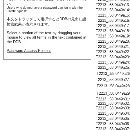
い。
T2213_.58.0449a13
Users who do not have a password can log in with the
T2213_.58.0449a14
userID "guest".
T2213_.58.0449a15
本文をドラッグして選択するとDDBの見出し語
T2213_.58.0449a16
検索結果が表示されます。
T2213_.58.0449a17
T2213_.58.0449a18
Select a portion of the text by dragging your
T2213_.58.0449a19
mouse to view all terms in the text contained in
T2213_.58.0449a20
the DDB. ・
T2213_.58.0449a21
Password Access Policies
T2213_.58.0449a22
T2213_.58.0449a23
T2213_.58.0449a24
T2213_.58.0449a25
T2213_.58.0449a26
T2213_.58.0449a27
T2213_.58.0449a28
T2213_.58.0449a29
T2213_.58.0449b01
T2213_.58.0449b02
T2213_.58.0449b03
T2213_.58.0449b04
T2213_.58.0449b05
T2213_.58.0449b06
T2213_.58.0449b07