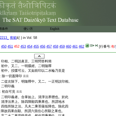
用条件
使い方
English
2213_
宥範
紀 ) in Vol. 58
450
451
452
453
454
455
456
457
458
459
460
461
462
[行番号:
有
/
:
印相。二明説眞言。三明問答料簡
:
初中。又二。一明牒經。二明隨釋
:
初中。挍牒可云。又如前印以二水輪乃至是
:
除一切蓋障印
云云
:
二從次除下。明隨釋中。又二。一正明説印相。
:
二明印義
:
初自可見
云云
:
二明印義者。合掌如上。清淨法界體也。於此
:
清淨法界上。除四障顯四乘果也。所謂地水
:
四指所除之法。凡夫二乘菩薩垢障也。除此四
:
障故四果自顯。所謂六箇住心所顯之果也。
:
言二火二風四指是也。然此四乘果位。以本