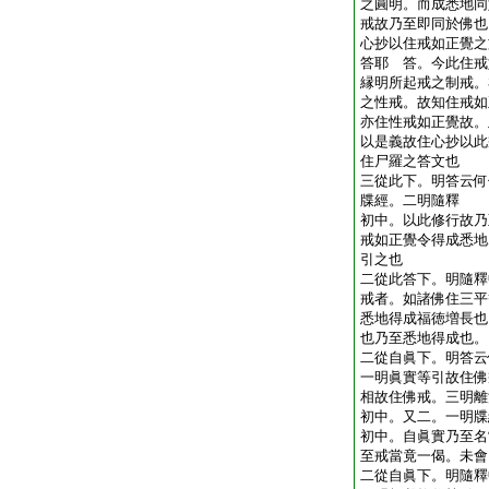
之圓明。而成悉地同
戒故乃至即同於佛也
心抄以住戒如正覺之
答耶 答。今此住戒
縁明所起戒之制戒。
之性戒。故知住戒如
亦住性戒如正覺故。
以是義故住心抄以此
住尸羅之答文也
三從此下。明答云何
牒經。二明隨釋
初中。以此修行故乃
戒如正覺令得成悉地
引之也
二從此答下。明隨釋
戒者。如諸佛住三平
悉地得成福徳増長也
也乃至悉地得成也。
二從自眞下。明答云
一明眞實等引故住佛
相故住佛戒。三明離
初中。又二。一明牒
初中。自眞實乃至名
至戒當竟一偈。未會
二從自眞下。明隨釋