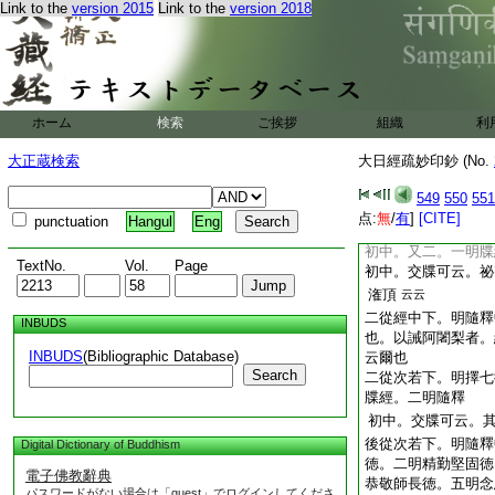
空也。所言大空即
Link to the
version 2015
Link to the
version 2018
也
故云迦是作也乃至
六從復次下。明總結
二明八皆大日印
初文。自可見
二從當知下。明八印
ホーム
検索
ご挨拶
組織
利
印皆毘等者。是即大
行其座位雖不同。只
大正蔵検索
大日經疏妙印鈔 (No.
華八葉功徳也。是即
云當知此八印乃至
549
550
551
七從經中下。明應受
点:
無
/
有
]
[CITE]
punctuation
Hangul
Eng
不應輒授與人。二明
初中。又二。一明牒
TextNo.
Vol.
Page
初中。交牒可云。祕
潅頂
云云
二從經中下。明隨釋
INBUDS
也。以誡阿闍梨者。
INBUDS
(Bibliographic Database)
云爾也
Search
二從次若下。明擇七
牒經。二明隨釋
初中。交牒可云。
後從次若下。明隨釋
Digital Dictionary of Buddhism
徳。二明精勤堅固徳
電子佛教辭典
恭敬師長徳。五明念
パスワードがない場合は「guest」でログインしてくださ