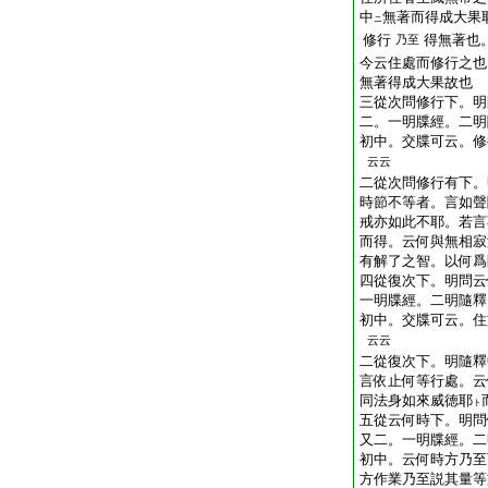
中
無著而得成大果
ニ
修行
得無著也
乃至
今云住處而修行之也
無著得成大果故也
三從次問修行下。明
二。一明牒經。二明
初中。交牒可云。修
云云
二從次問修行有下。
時節不等者。言如聲
戒亦如此不耶。若言
而得。云何與無相寂
有解了之智。以何爲
四從復次下。明問云
一明牒經。二明隨釋
初中。交牒可云。住
云云
二從復次下。明隨釋
言依止何等行處。云
同法身如來威徳耶
ト
五從云何時下。明問
又二。一明牒經。二
初中。云何時方乃至
方作業乃至説其量等