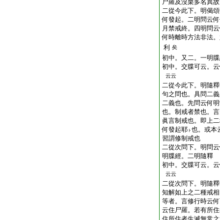
尸羅及沒栗多名異故
二從今此下。明偈頌
何發起。二明問云何
月禁戒終。四明問云
何時離時方法非法。
利
矣
初中。又二。一明牒
初中。交牒可云。云
云云
二從今此下。明隨釋
句之問也。具問二義
二義也。先問云何明
也。制戒者禁也。言
眞言制戒也。即上二
何發起耶
也。或本
ト
習謂修制戒也
二從次問下。明問云
明牒經。二明隨釋
初中。交牒可云。云
云云
二從次問下。明隨釋
知解如上之二種戒相
等者。言修行時云何
云住尸羅。若有所住
住所住者生滅無常之