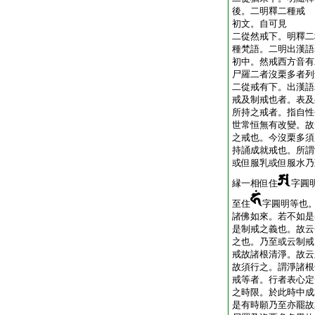
後。二明釋二種戒
初文。自可見
二從然戒下。明釋二
種梵語。二明出漢語
初中。然戒西方音有
尸羅二者沒栗多者列
二從戒有下。出漢語
戒及制戒也者。表及
所持之戒者。指自性
世常恒無有改變。故
之戒也。今沒栗多須
持誦成就戒也。所謂
或但服乳或但服水乃
縁一相但住
字圓
至住
字圓明等也
諸佛如來。若不如是
是制戒之義也。故云
之也。乃至或云制戒
戒故諸根清淨。故云
故須行之。謂淨諸根
戒等者。行者表心定
之時限。於此時中成
是有時願乃至亦罷故