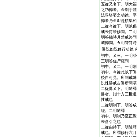
五從又名下。明大福
之功徳者。金剛手體
法界塔婆之功徳。平
徳者乃至即是積集如
二從今從下。明以偈
戒云何發修問。二明
明答幾時月禁戒終問
威徳問。五明答何時
佛説如説修行功徳
初中。又三。一明諸
三明答住尸羅問
初中。又二。一明別
初中。今從此以下佛
後自可見。所制戒殊
説殊勝戒古佛所開演
二從佛又下。明隨釋
佛者。指十方三世道
性戒也
二從明制下。明答成
經。二明隨釋
初中。明制乃至正覺
未會引之也
二從由持下。明隨釋
戒也。所謂修行六月