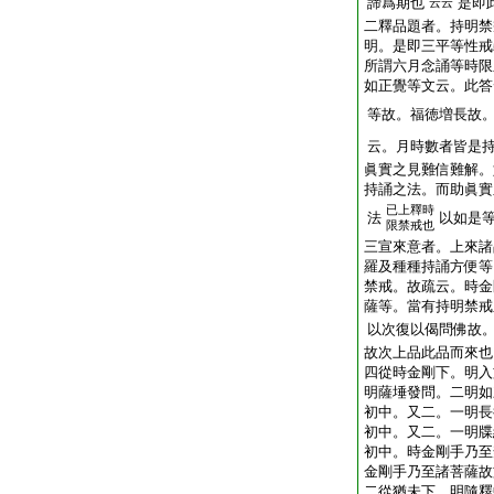
諦爲期也
是即
云云
二釋品題者。持明禁
明。是即三平等性戒
所謂六月念誦等時限
如正覺等文云。此答
等故。福徳増長故
云。月時數者皆是
眞實之見難信難解。
持誦之法。而助眞實
已上釋時
法
以如是
限禁戒也
三宣來意者。上來諸
羅及種種持誦方便等
禁戒。故疏云。時金
薩等。當有持明禁戒
以次復以偈問佛故
故次上品此品而來也
四從時金剛下。明入
明薩埵發問。二明如
初中。又二。一明長
初中。又二。一明牒
初中。時金剛手乃至
金剛手乃至諸菩薩故
二從猶未下。明隨釋