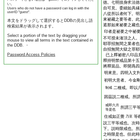
徳。七明捨身求法徳
い。
自可見。委細如具縁
Users who do not have a password can log in with the
userID "guest".
八從所以者何下。明
來祕藏之要等者。此
本文をドラッグして選択するとDDBの見出し語
遮那如來祕要之藏也
検索結果が表示されます。
印者是祕要之中祕
Select a portion of the text by dragging your
不可授未潅頂之人。
mouse to view all terms in the text contained in
耶罪招無間之業者也
the DDB. ・
自招無間大獄之罪耶
Password Access Policies
已上釋祕密八印品
釋持明禁戒品第十五
將釋當品。即開爲四
明來意。四明入文
初明大意者。今金
二種戒。即以
制戒
因茲説二種戒。所
戒即六月
所謂三平
等是也
住戒如正覺
等
乃至
説三平等戒也。次時
下。説時限戒也。所
之時限是也。但此時