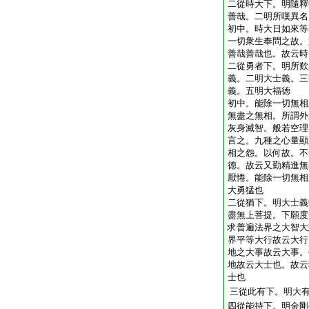
二從時大下。明隨釋
善哉。二明所嘆異名
初中。時大日如來等
一切衆生奉問之故。
善哉善哉也。故云時
二從勇者下。明所歎
義。二明大士義。三
義。五明大福徳
初中。能除一切無相
無盡之無相。所謂外
灰身滅智。般若空理
言之。九種之心量顯
相之怨。以何故。不
徳。故云又勤精進無
厭惓。能除一切無相
大勇猛也
二從猶下。明大士義
盡無上菩提。下願度
求普遍法界之大智大
界平等大行故云大行
地之大事故云大事。
地故云大士也。故云
士也
三從此有下。明大
四從能持下。明金剛