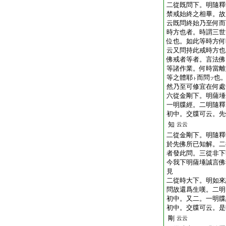
二從既問下。明隨釋
禁戒始終之相畢。故
云既問終始乃至何而
時方也者。時謂三世
位也。如此等時方何
云又問持此戒時方也
佛戒者等者。言法佛
等諸作業。何時當離
等之體耶
而問
也
ト
フ
然乃至可修宜在何處
六從金剛下。明薩埵
一明牒經。二明隨釋
初中。交牒可云。先
知
云云
二從金剛下。明隨釋
於先佛所已知解。二
者發此問。三從非下
今我下明薩埵誠言佛
見
二從時大下。明如來
問故還爲生嘆。二明
初中。又二。一明牒
初中。交牒可云。是
剛
云云