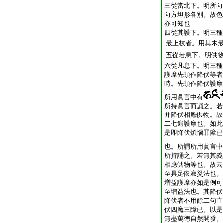
三從當北下。明所向
向方坦形各別。故色
亦可知也
四從其護下。明三種
最上枝者。用其木
五從若息下。明供
六從凡息下。明三種
護摩先須作降伏等者
時。先須作降伏護摩
所用眞言中有
所持眞言而誦之。若
并降伏相應供物。故
二七遍護摩也。如此
是即降伏煩惱罪障已
也。所謂所用眞言中
所持誦之。若無其義
相應供物等也。故云
至具足依寂災法也。
増益護摩亦如是例可
至増益法也。其降伏
降伏者不用餘二句直
伏四魔三障已。以是
無盡萬徳自然開發。