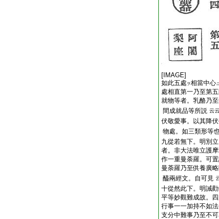
[IMAGE]
如此五處
相當中心
ヲ
處相直第一乃至第五
就物等者。乳酪乃至
間成就品等所説
云
伏敬愛事。以其降伏
物處。如三類形等
九從若無下。明別立
者。非大法唯立護摩
作一重曼荼羅。可置
曼荼羅乃至供養廣略
醯兩經文。自可見
十從然此下。明誡勸
平等妙觀難成故。四
行事一一加持不如法
支分中難事乃至不可