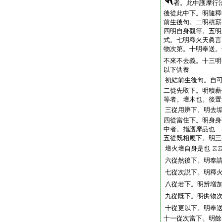
者。此中護摩行
後從此中下。明隨釋
前生後句。二明積薪
四明自身觀等。五明
式。七明釋火天眞言
物次第。十明奉送。
不來不去義。十三明
以下供養
初結前生後句。自
二從先取下。明積薪
等者。壇木也。後置
三從用辨下。明去
四從當住下。明身身
中者。指護摩品也
五從既相應下。明三
壇火壇自身是也
云
六從然後下。明奉
七從次説下。明釋
八從若下。明辨増
九從既下。明供物
十從更以下。明奉
十一從次當下。明餘