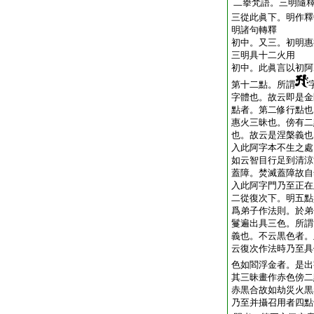
二擧梵語。三明隨
三從此眞下。明作釋
明諸句轉釋
初中。又三。初明惠
三明具十二火用
初中。此眞言以初阿
第十二點。所謂
字體也。故云即是金
點者。第二修行點也
惠火三昧也。傍有二
也。故云是涅槃義也
入此阿字本不生之處
如云智目行足到清涼
蓋障。焚滅蓋障故自
入此阿字門乃至正在
二從復次下。明五點
爲弟子作法則。於弟
鬘遍出具三色。所謂
義也。不云黒色者。
云復次作法時乃至具
色如閻浮金者。是出
其三昧畫作赤色傍二
赤黒合故如劫災火黒
乃至并攝召用者四點