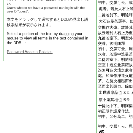
初中。交牒可云。或
い。
Users who do not have a password can log in with the
處者。若於大石上
userID "guest".
二從若於下。明隨釋
本文をドラッグして選択するとDDBの見出し語
大石造曼荼羅事。
検索結果が表示されます。
穿掘作火爐。故於其
故云若於大石上乃至
Select a portion of the text by dragging your
mouse to view all terms in the text contained in
九從若室下。明室外
the DDB. ・
交牒。後明隨釋
初中。交牒可云。周
Password Access Policies
水者。若室中造曼荼
二從若室下。明隨釋
空室中造立曼荼羅故
迮無可造火壇之處者
處。如法作淨造火鑪
茅。右旋次相壓而出
至而出其頭也。餘如
出世護摩品也
云云
敷不露其地也
云云
十從此中下。明阿梨
初正明作護摩作法。
初中。又分爲二。初
初中。交牒可云。思