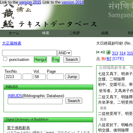
云云
Link to the
version 2015
Link to the
version 2018
三從若作深祕下。明
分是衆因縁義者。所
三毒煩惱。從此三毒
煩惱枝葉花菓遍滿三
燒。此名爲三界火宅
ホーム
検索
ご挨拶
有災患也。今還以此
組織
利
法界心
字智火焚燒
大正蔵検索
大日經疏妙印鈔 (No.
空無垢淨菩提心。以
供養一切法界普門聖
313
314
315
出世希願。於盡空法
点:
無
/
有
]
[CITE]
punctuation
Hangul
Eng
故云今還以此乃至増
云煩惱爲薪等者。
TextNo.
Vol.
Page
七從又爲下。明弟子
交牒。二明隨釋
初中。交牒可云。學
INBUDS
坐等者。又爲弟子
INBUDS
(Bibliographic Database)
二從又爲下。明隨釋
Search
共坐茅坐。二明受用
云云
二從然受用下。明受
云云
Digital Dictionary of Buddhism
八從若於下。明略作
電子佛教辭典
明交牒。後明隨釋
パスワードがない場合は「guest」でログインしてくださ