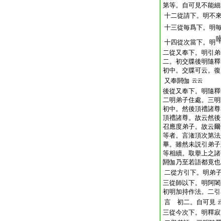
第等。自可見不能細
十二從請下。明不
十三從毎爲下。明
十四從次當下。明
二從又奉下。明引弟
二。初交牒後明隨釋
初中。交牒可云。復
又奉閼伽
云云
後從又奉下。明隨釋
二明弟子住處。三明
初中。然後頂禮諸尊
頂禮諸尊。故云然後
召應度弟子。故云爾
等者。言潅頂次第法
畢。雖然未説引弟子
等相續。取擧上之諸
閼伽乃至若語都竟也
二從方引下。明弟
三從師以下。明阿闍
初明加持作法。二引
言 初二。自可見
三從今次下。明釋寂