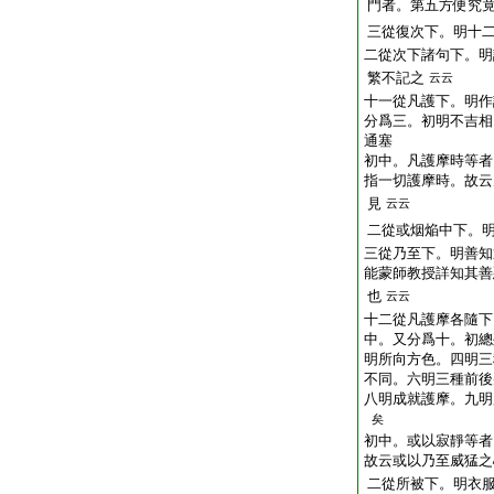
門者。第五方便究
三從復次下。明十
二從次下諸句下。明
繁不記之
云云
十一從凡護下。明作
分爲三。初明不吉相
通塞
初中。凡護摩時等者
指一切護摩時。故云
見
云云
二從或烟焔中下。
三從乃至下。明善知
能蒙師教授詳知其善
也
云云
十二從凡護摩各隨下
中。又分爲十。初總
明所向方色。四明三
不同。六明三種前後
八明成就護摩。九明
矣
初中。或以寂靜等者
故云或以乃至威猛之
二從所被下。明衣