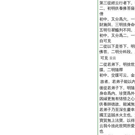
第三從經云行者下。
二。初明供養佛菩薩
僧
初中。又分爲六。一
財施與。三明捨身命
五明引瞿醯判不同。
初中。又分爲二。一
自可見
二從以下是答下。明
佛答。二明分科段。
可見
云云
二從若弟下。明捨世
牒。二明隨釋
初中。交牒可云。金
故者。若弟子能以
後從若弟子下。明隨
身命爲内。珍寶爲外
因縁更無有悋惜之心
供養師徳故。能滅無
若弟子乃至深生慶幸
國王盜賊水火主也。
寶貿無上法寶。以得
云我今捨此世間所愛
也