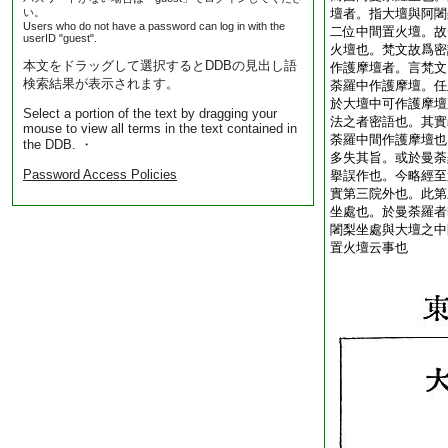
い。
壇者。指大壇與阿闍
Users who do not have a password can log in with the
二位中間置火壇。故
userID "guest".
火壇也。梵文故爲密
本文をドラッグして選択するとDDBの見出し語
作護摩壇者。言梵文
検索結果が表示されます。
荼羅中作護摩壇。任
於大壇中可作護摩壇
Select a portion of the text by dragging your
法之者密語也。其實
mouse to view all terms in the text contained in
荼羅中間作護摩壇也
the DDB. ・
多失其旨。或於曼荼
Password Access Policies
擧誤作也。今略經至
實第三院外也。此第
坐處也。於曼荼羅者
闍梨坐處與大壇之中
置火壇云事也