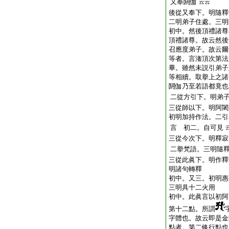
又奉閼伽
云云
後從又奉下。明隨釋
二明弟子住處。三明
初中。然後頂禮諸尊
頂禮諸尊。故云然後
召應度弟子。故云爾
等者。言潅頂次第法
畢。雖然未説引弟子
等相續。取擧上之諸
閼伽乃至若語都竟也
二從方引下。明弟
三從師以下。明阿闍
初明加持作法。二引
言 初二。自可見
三從今次下。明釋寂
二擧梵語。三明隨
三從此眞下。明作釋
明諸句轉釋
初中。又三。初明惠
三明具十二火用
初中。此眞言以初阿
第十二點。所謂
字體也。故云即是金
點者。第二修行點也