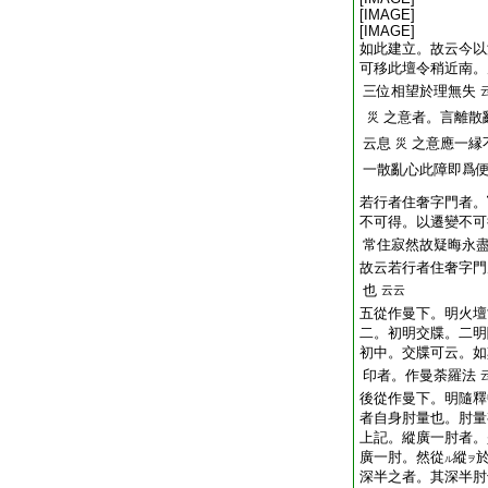
[IMAGE]
[IMAGE]
如此建立。故云今以
可移此壇令稍近南。
三位相望於理無失
之意者。言離散
災
云息
之意應一縁
災
一散亂心此障即爲
若行者住奢字門者。
不可得。以遷變不可
常住寂然故疑晦永
故云若行者住奢字門
也
云云
五從作曼下。明火壇
二。初明交牒。二明
初中。交牒可云。如
印者。作曼荼羅法
後從作曼下。明隨釋
者自身肘量也。肘量
上記。縱廣一肘者。
廣一肘。然從
縱
ル
ヲ
深半之者。其深半肘