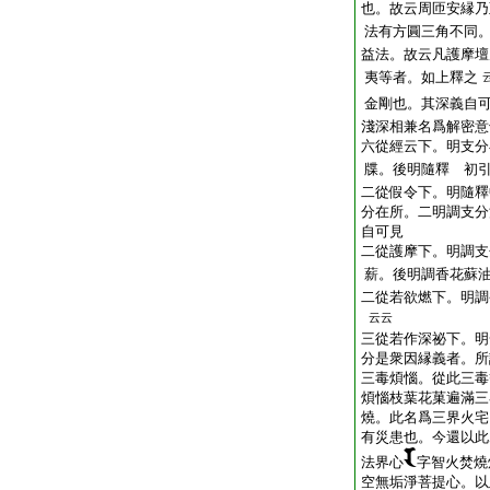
也。故云周匝安縁乃
法有方圓三角不同
益法。故云凡護摩壇
夷等者。如上釋之
金剛也。其深義自
淺深相兼名爲解密意
六從經云下。明支分
牒。後明隨釋 初
二從假令下。明隨釋
分在所。二明調支分
自可見
二從護摩下。明調支
薪。後明調香花蘇
二從若欲燃下。明調
云云
三從若作深祕下。明
分是衆因縁義者。所
三毒煩惱。從此三毒
煩惱枝葉花菓遍滿三
燒。此名爲三界火宅
有災患也。今還以此
法界心
字智火焚燒
空無垢淨菩提心。以