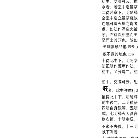
初中。交牒可云。周
水者。若室中造曼荼
二從若室下。明隨釋
空室中造立曼荼羅故
迮無可造火壇之處者
處。如法作淨造火鑪
茅。右旋次相壓而出
至而出其頭也。餘如
出世護摩品也
云云
敷不露其地也
云云
十從此中下。明阿梨
初正明作護摩作法。
初中。又分爲二。初
初中。交牒可云。思
者。此中護摩行
後從此中下。明隨釋
前生後句。二明積薪
四明自身觀等。五明
式。七明釋火天眞言
物次第。十明奉送。
不來不去義。十三明
以下供養