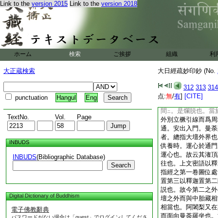
Link to the
version 2015
Link to the
version 2018
云法也。次云護摩等
是即此潅頂以後。若
四種法等可作之。故
依法住故重言之也。
字觀五字嚴身乃至
ホーム
検索
ご挨拶
組織
利
養次第可持誦。故云
護摩持誦事也
云云
大正蔵検索
大日經疏妙印鈔 (No.
四從初自下。明火壇
牒經。二明隨釋 初
312
313
314
二從其潅頂護摩壇處
点:
無
/
有
]
[CITE]
punctuation
Hangul
Eng
護摩壇處等四行餘文
間
。是爛脱也。當
ニ
TextNo.
Vol.
Page
外別立橛引線而爲周
通。安出入門。曼荼
者。總指大壇外界也
INBUDS
供養時。運心於通門
運心也。故云其潅頂
INBUDS
(Bibliographic Database)
往也。上文密語以釋
Search
指經之第一卷圖位處
置第三以釋迦置第二
説也。故今第二之外
Digital Dictionary of Buddhism
壇之外而與中胎藏相
相當也。阿闍梨又在
電子佛教辭典
而面向曼荼羅坐也。
パスワードがない場合は「guest」でログインしてくださ