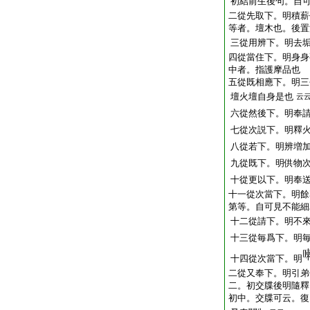
初結前生後句。自
二從先取下。明積薪
等者。壇木也。後置
三從用辨下。明去
四從當住下。明身身
中者。指護摩品也
五從既相應下。明三
壇火壇自身是也
云
六從然後下。明奉
七從次説下。明釋
八從若下。明辨増
九從既下。明供物
十從更以下。明奉
十一從次當下。明餘
第等。自可見不能細
十二從請下。明不
十三從毎爲下。明
十四從次當下。明
二從又奉下。明引弟
二。初交牒後明隨釋
初中。交牒可云。復