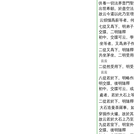
供養一切法界普門聖
出世希願。於盡空法
故云今還以此乃至増
云煩惱爲薪等者。
七從又爲下。明弟子
交牒。二明隨釋
初中。交牒可云。學
坐等者。又爲弟子
二從又爲下。明隨釋
共坐茅坐。二明受用
云云
二從然受用下。明受
云云
八從若於下。明略作
明交牒。後明隨釋
初中。交牒可云。或
處者。若於大石上
二從若於下。明隨釋
大石造曼荼羅事。
穿掘作火爐。故於其
故云若於大石上乃至
九從若室下。明室外
交牒。後明隨釋