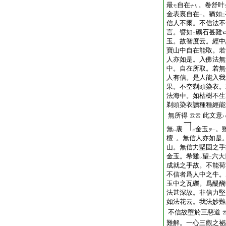
最
自在
。卷舒叶
モ
ナリ
金表裏自在
。猶如
一
三
信人不爾。不信法不
言。譬如
礦石甚難
二
玉。故智度云。經中
寶山中自在能取。若
人亦如是。入佛法無
中。自在所取。若無
人有信。是人能入我
果。不空剃頭染衣。
法海中。如枯樹不生
剃頭染衣讀種種經能
無所得
此文意
云云
無
裹
金玉
。
ヲ
レ
二
一
檀
。無信人亦如是
一
山。無信力堅固之手
金玉。
希
雖
望
六大
レ
二
成就之手故。不能荷
不信者爲人中之牛。
玉中之瓦礫。爲醍醐
法甚深故。非信力堅
如法花云。我法妙難
不信故墮於三惡道
難解。一心三觀之祕