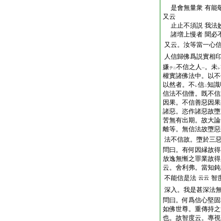
是會無量衆 有能
又云
止止不須説 我法
諸増上慢者 聞必
又云。汝等當一心
人信歸佛爲説實相
嫌
不信之人
。未
テ
二
一
レ
權實諸佛法中。以不
以然者。不
信
知識
レ
二
信法不信僧。既不信
因果。不信善惡因果
諸惡。恣作諸惡故墮
苦無有出期。故大論
離等。無信法故墮惡
法不信故。墮於三
問曰。有何因縁故得
放逸無慚之罪業故得
云。舍利弗。當知鈍
不能信是法
智
云云
深入。我是甚深法
問曰。何爲信心堅固
如佛世尊。重傳持之
也。故智度云。專視