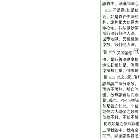
語義中。踊躍聞法心
即是爲
如是信
云云
二
云。如是義在佛法初
利。謂利根大信爲大
家心念。我法微妙第
所行法毀呰他人法。
世墮地獄。受種種無
染故。毀呰他人法。
苦
云云
又同論引
法。是時善法應棄捨
佛法初稱如是。佛意
染法無朋黨。但求離
相
此文
意
佛
云云
ノ
ハ
諍戲論二法分別故。
著有不著無。離自他
也。故無讃自法而毀
是
義也。今引
智論
ノ
二
如是義亦如此。非信
能信六大瑜伽之妙境
信故不解。不信不解
初置如是之信成就
二明我義中。我者金
問曰。顯密諸教皆悉