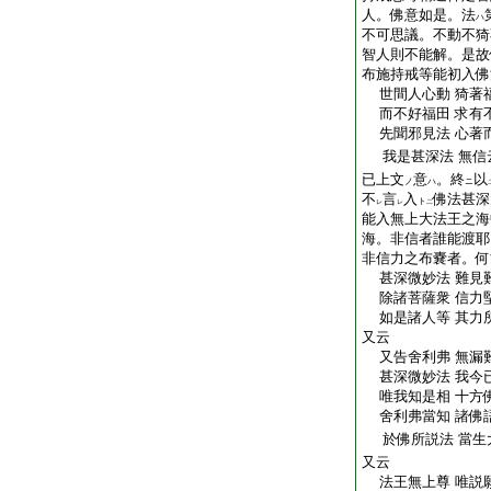
人。佛意如是。法
ハ
不可思議。不動不猗
智人則不能解。是故
布施持戒等能初入佛
世間人心動 猗著
而不好福田 求有
先聞邪見法 心著
我是甚深法 無信
已上文
意
。終
以
ノ
ハ
ニ
不
言
入
佛法甚深
ト
レ
レ
二
能入無上大法王之海
海。非信者誰能渡耶
非信力之布嚢者。何
甚深微妙法 難見
除諸菩薩衆 信力
如是諸人等 其力
又云
又告舍利弗 無漏
甚深微妙法 我今
唯我知是相 十方
舍利弗當知 諸佛
於佛所説法 當生
又云
法王無上尊 唯説