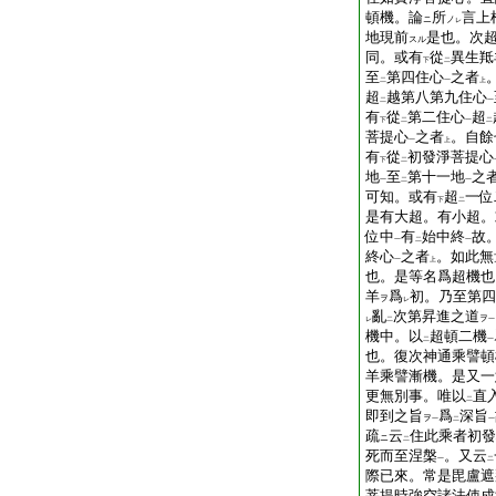
頓機。論
所
言上
ニ
ノ
レ
地現前
是也。次
スル
同。或有
從
異生羝
下
二
至
第四住心
之者
二
一
上
超
越第八第九住心
二
一
有
從
第二住心
超
下
二
一
二
菩提心
之者
。自餘
一
上
有
從
初發淨菩提心
下
二
地
至
第十一地
之
一
二
一
可知。或有
超
一位
下
二
是有大超。有小超。
位中
有
始中終
故
一
二
一
終心
之者
。如此無
一
上
也。是等名爲超機也
羊
爲
初。乃至第四
ヲ
レ
亂
次第昇進之道
ヲ
レ
二
一
機中。以
超頓二機
二
一
也。復次神通乘譬頓
羊乘譬漸機。是又一
更無別事。唯以
直
二
即到之旨
爲
深旨
ヲ
一
二
一
疏
云
住此乘者初發
ニ
二
死而至涅槃
。又云
一
二
際已來。常是毘盧遮
菩提時強空諸法使成