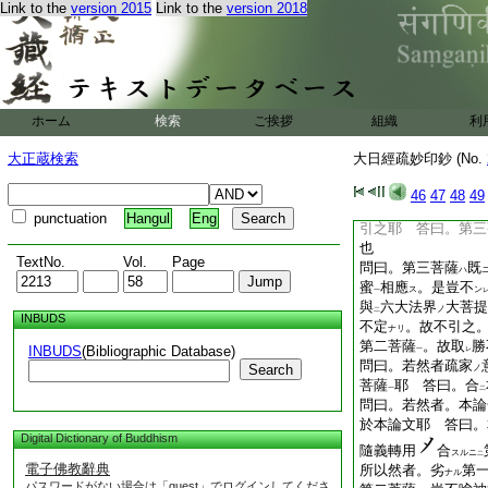
Link to the
version 2015
Link to the
version 2018
若一劫若減一劫。
經第三菩薩云。次後
福徳。發心
即與
般
ニ
二
通
。與
無量阿僧祇
一
二
界
。而自莊
嚴其
一
二
第三菩薩
也。故知
ホーム
検索
ご挨拶
組織
利
ヌ
一
第一菩薩
。分
別
一
二
大正蔵検索
大日經疏妙印鈔 (No.
三種
合
羊馬通三喩
一
二
之
云云
46
47
48
49
問曰。若然者。何故
punctuation
Hangul
Eng
引之耶 答曰。第三
也
TextNo.
Vol.
Page
問曰。第三菩薩
既
ハ
蜜
相應
。是豈不
ス
ン
一
與
六大法界
大菩提
ノ
二
INBUDS
不定
。故不引之
ナリ
第二菩薩
。故取
勝
INBUDS
(Bibliographic Database)
一
レ
問曰。若然者疏家
Search
ノ
菩薩
耶 答曰。合
一
二
問曰。若然者。本論
於本論文耶 答曰。
Digital Dictionary of Buddhism
隨義轉用
合
スルニ
二
電子佛教辭典
所以然者。劣
第
ナル
パスワードがない場合は「guest」でログインしてくださ