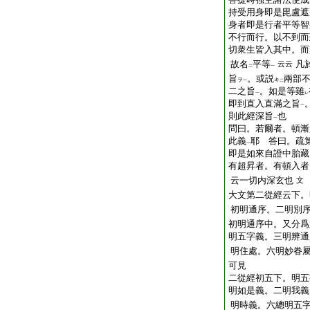
持受用身即是毘盧遮
身者即是行者平等智
不行而行。以不到而
切衆生皆入其中。而
故名
平等
凡
云云
二
一
旨
。或説
兩部
ヲ
キ
一
二
二之旨
。如是等雖
一
レ
即到直入直滿之旨
一
則此經深旨
也
一
問曰。若爾者。頓漸
此義
耶 答曰。疏
一
即是如來自證中胎藏
有超昇者。有頓入者
云一切内深玄也
文
大文第二從經云下。
初明通序。二明別
初明通序中。又分爲
明五字義。三明辨通
明住處。六明妙眷
可見
二從經初五下。明五
明如是義。二明我義
明時義。六總明五