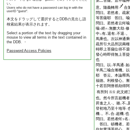
第二菩薩。豈不喩神
い。
意。隨義轉用
合
Users who do not have a password can log in with the
userID "guest".
問曰。若然者。疏家
等菩薩耶 答曰。喩
本文をドラッグして選択するとDDBの見出し語
問曰。若然者云何喩
検索結果が表示されます。
喩
經
無數大劫
修
テ
下
二
一
Select a portion of the text by dragging your
中
有
退有
不退
。
ニ
レ
二
一
mouse to view all terms in the text contained in
馬乘也。次以神通乘
the DDB. ・
疏所引大品所説兩種
時即上菩薩位得不退
Password Access Policies
發心時即得無上菩提
也
問曰。以
羊馬通
如
二
一
羊馬二喩合漸機。以
耶 答云。本論釋馬
福徳。利根發心。漸
十若百阿僧祇劫得阿
有所到
此文經
云云
也。然今所言超機者
昇進之人
。雖
不
一
レ
レ
登初地乃至十地等
一
機
。不
合
超機
也
一
レ
二
一
問曰。若然者何
名
ヲ
二
答曰。頓機者。若
住如實淨菩提心。直