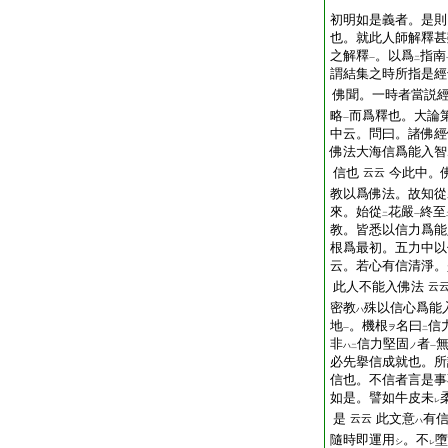
初明如是義者。是則
也。就此人師解釋甚
之解釋
。以爲
指南
一
二
謂結集之時所指是經
佛聞。一時者當説
略
而爲釋也。大論
一
中云。問曰。諸佛經
佛法大海信爲能入智
信也
今此中。
云云
教以爲佛法。故知從
來。始從
花嚴
終至
二
一
教。皆悉以信力爲能
根爲最初。五力中以
云。若心有信清淨。
此人不能入佛法
云
密教
殊以信心爲能
ハ
地
。機根
名曰
信
ヲ
一
二
非
信力堅固
者
ハ
ノ
二
一
必先擧信成就也。所
信也。不信者言是事
如是。譬如牛皮未
レ
是
此文意
有
云云
ハ
隨時即運用
。不
墮
シ
レ