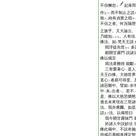
不信懈怠
起座而
ニ
作
而不制止之説
玉フ
二
致
純有貞實之唱
ス
ヲ
二
不信之者。何況隔歴
之族乎。又大論云。
乃能知
。人有信
シメス
佛法。如
梵天王請
下
二
閻浮提先世
多
ヨリ
願開甘露門 説諸
佛以偈言
我法甚難得 能斷
三有愛著心
是人
一
天王白佛。大徳世界
直心
者易可得度。
ノ
諸惡難中。譬如
水
下
中
未
出者
。若不
ハ
一
レ
是。佛以大慈悲憐愍
過去未來現在三世諸
法。我亦應爾。如是
説
法。以偈答曰
玉フ
我今開甘露味門 
於諸人中説妙法 
佛此偈中。不説布施
持戒忍辱精進禪定智