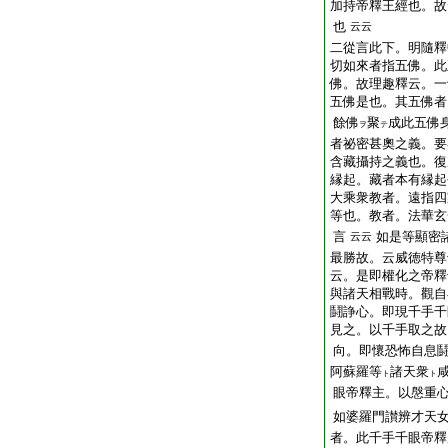
加持帝釋王經也。故
也
云云
二從言此下。明隨釋
切如來者指五佛。此
佛。故理趣釋云。一
五佛是也。其五佛者
餘佛
聚
成此五佛
ヲ
テ
者祕密甚奧之義。要
含藏攝持之義也。復
縁起。藏者本有縁起
大乘衆教者。遠指四
等也。教者。法華玄
言
如是等顯密
云云
最勝故。云威徳特尊
云。是即權化之帝釋
與諸天相戰時。觀自
鬪諍心。即現千手千
見之。以千手取之故
向。即懷恐怖自息
阿蘇羅等
諸天衆
ト
ト
眼帝釋主。以慇重
如婆羅門讃辨才天
者。此千手千眼帝釋