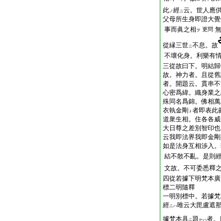
此
經
云。世人應
ノ
ニ
父母所生身即證大覺
事而眞之相
更問
ヲ
從縁三世
不息。故
ニ
不壞化身。利樂有
三從故曰下。明結歸
故。神力者。且從舊
者。開題云。貫串不
心密爲緯。織身業之
殊同名爲錦。佛相萬
衣執金剛
者即表此
ト
道衆生相。住各各威
大日尊之差別智印也
云我即法界我即金剛
如是法身互相渉入。
結不散不亂。是則
文故。不可委悉釋
四從若據下明梵本廣
標二明隨釋
一明別標中。若據梵
經
唯云大毘盧遮
ニハ
據梵本具
題
者。
ニ
セハ