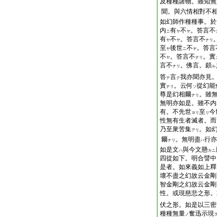
及種種諸物。雖知無
聞。與六情相對不
如幻師作種種事。於
内
有
不
。答言不
ニ
ヤ
ヤ
有
不
。答言不
ヤ
ヤ
ナリ
至
後世
不
。答言
ヤ
ニ
ヤ
不
。答言不
。實
ヤ
ナリ
言不
。佛言。頗
ナリ
ル
答
言
我亦聞亦見
テ
ク
實
。云何
從幻能
ナリ
ソ
尊是幻相爾
。雖
ナリ
無明亦如是。雖不内
有。不先世
至
今
ヨリ
リ
性無有生者滅者。而
乃至衆苦集
。如
アリ
爾
。無明盡
行亦
ナリ
ハ
如是文
與今文懸
ハ
カニ
四從如下。明合譬中
是者。如來義如上釋
壞不盡之幻故云金剛
智金剛之幻故云金剛
性。或現慈悲之形。
伏之形。如是以三密
種種無量
奮迅示現
ノ