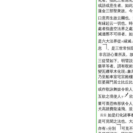
化者。指此三密應化
或語或意生者。如此
蓮金三部聖衆故。今
口意而生故云爾也。
有縁起云一切也。時
處者指盡空法界之處
滅邊際不可得者。如
是六大法界從
縁滅
テ
息
。是三世常恒
非言語心量所及。
三從譬如下。明譬説
藥草等者。謂有呪術
變瓦礫草木化現
象
シ
乃至船車室宅宮殿樓
臣婆羅門居士比丘比
或作歌詠舞妓令前人
五欲之境使人
欣
ヲ
量可畏恐怖形状令人
犬高踏費龍遠飛。並
如是幻化諸事
云云
是可見聞之法也。大
亦有
分別
可見不
リ