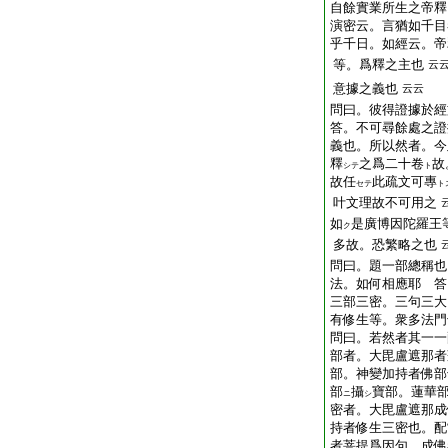
自餘實業所生之帝釋
演密云。言猶如千目
乎千日。如經云。帝
等。爲釋之主也
云
意據之義也
云云
問曰。彼得證據於經
答。不可尋餘處之證
義也。所以然者。今
釋
之爲二十卷
故
シテ
ト
故任
此疏文可專
セテ
ト
叶文理故不可用之
如
是廣博因陀羅王
ク
多故。恐繁略之也
問曰。題一部總稱也
法。如何相應耶 答
三部三密。三句三大
有修生等。衆多法門
問曰。若然者其一一
部者。大毘盧遮那者
部。神變加持者佛部
部
攝
寶部。蓮華
ニ
シ
密者。大毘盧遮那成
持者修生三密也。配
者菩提爲因句。成佛