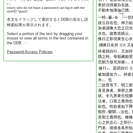
い。
來於法得最自在故。
Users who do not have a password can log in with the
不動本地薄伽已體。
userID "guest".
一時
遍
令
一切
ニ
ク
本文をドラッグして選択するとDDBの見出し語
故云自在也。神力如
検索結果が表示されます。
加者諸佛大悲之日光
水也。故敦造紙云。
Select a portion of the text by dragging your
mouse to view all terms in the text contained in
佛日之影現衆生心水
the DDB. ・
感佛日名持
又
云云
持者我自行。又加持
Password Access Policies
隱之時。母胎藏能受
悲願力放光加被
。
ス
修行
。是謂自行
云
ス
被加護加力
。持者
ニ
水
。也
ニ
二從普等下。明三密
喜見身者。身密之應
状。令九界衆生悦樂
法者。口密之應用也
欲也。性欲者如下釋
類所
樂聞
法也。
ノ
ント
意密之應用也。種種
心之所念心
之所行
ノ
門者。彼彼各各所知