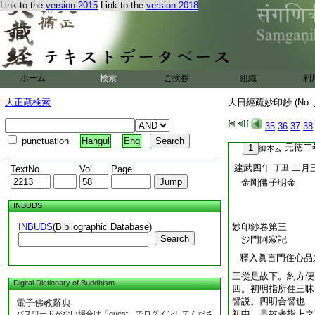
Link to the
version 2015
Link to the
version 2018
如是境界者。
云云
界之境界。即是本有
之界。故云境界。則
衆生。不能以是蒙益
如來加持。不能蒙益
門之時。普門法界一
ホーム
検索
ご挨拶
組織
利
密化用
住本有曼荼
ニ
我但住如是境界。則
大正蔵検索
大日經疏妙印鈔 (No.
也
矣
35
36
37
38
妙印鈔卷第二
punctuation
Hangul
Eng
元徳二
1
御本云
建武四年
二月
丁丑
TextNo.
Vol.
Page
金剛佛子明金
INBUDS
INBUDS
(Bibliographic Database)
妙印鈔卷第三
Search
沙門阿寂記
釋入眞言門住心品
三從是故下。約方便
Digital Dictionary of Buddhism
四。初明指所住三昧
譬説。四明合譬也
電子佛教辭典
初中。是故者指上之
パスワードがない場合は「guest」でログインしてくださ