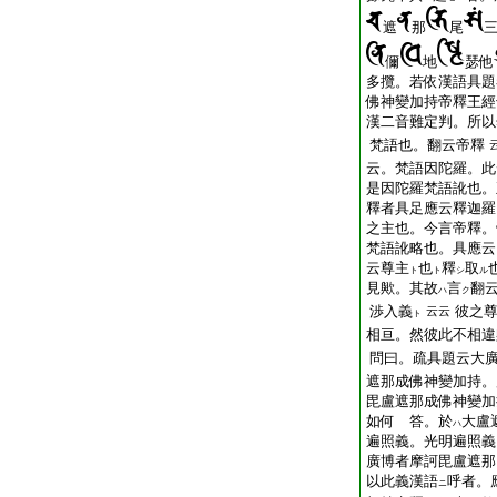
遮
那
尾
儞
地
瑟他
多攬。若依漢語具題
佛神變加持帝釋王經
漢二音難定判。所以
梵語也。翻云帝釋
云。梵語因陀羅。此
是因陀羅梵語訛也。
釋者具足應云釋迦羅
之主也。今言帝釋。
梵語訛略也。具應云
云尊主
也
釋
取
ト
ト
シ
ル
見歟。其故
言
翻
ハ
ク
渉入義
彼之
云云
ト
相亘。然彼此不相違
問曰。疏具題云大
遮那成佛神變加持。
毘盧遮那成佛神變加
如何 答。於
大盧
ハ
遍照義。光明遍照義
廣博者摩訶毘盧遮那
以此義漢語
呼
者。
ニ