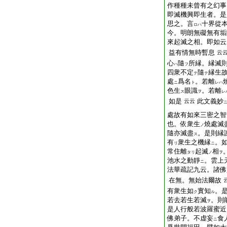
作種種未曾有之幻事
即滅機興即生者。是
思之。言
十界從
ロハ
今。明朗無礙無有垢
來起滅之相。即如云
益有情無時暫息
云
心
隨
所縁。縁滅
ハ
フ
四衆不定
隨
縁生
テ
テ
處
爲名
。若離
ニ
ト
レハ
色生
眼識
。若離
ス
ヲ
レ
如是
此文義妙
云云
處故有如來三密之智
也。依衆生
燒處滅
ノ
隨亦滅盡
。是則縁
ス
有
衆生之機縁
。
リ
ニ
常住離
起滅
相
タリ
ノ
ヲ
池水之動靜
。雲上
ニ
法華疏記九云。諸佛
在無。無始法爾故
有衆生如
實知
。
ク
ル
若去若生若滅
。則
ヲ
是人行般若波羅蜜近
佛弟子。不虚妄
食
ニ