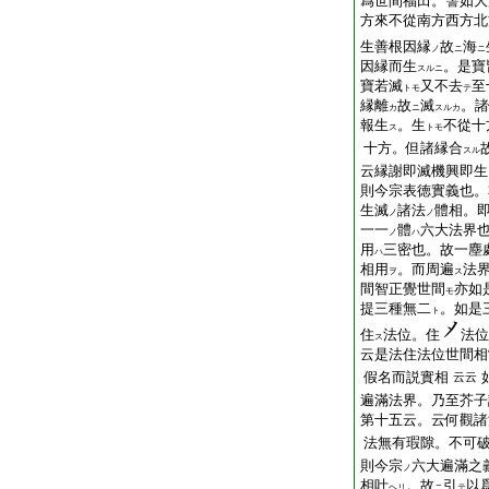
爲世間福田。譬如大
方來不從南方西方北
生善根因縁
故
海
ノ
ニ
ニ
因縁而生
。是寶
スルニ
寶若滅
又不去
至
トモ
テ
縁離
故
滅
。諸
カ
ニ
スルカ
報生
。生
不從十
ス
トモ
十方。但諸縁合
スル
云縁謝即滅機興即生
則今宗表徳實義也。
生滅
諸法
體相。
ノ
ノ
一一
體
六大法界
ノ
ハ
用
三密也。故一塵
ハ
相用
。而周遍
法
ヲ
ス
間智正覺世間
亦如
モ
提三種無二
。如是
ト
住
法位。住
法位
ス
云是法住法位世間相
假名而説實相
云云
遍滿法界。乃至芥子
第十五云。云何觀諸
法無有瑕隙。不可
則今宗
六大遍滿之
ノ
相叶
。故
引
以
ヘリ
ニ
テ