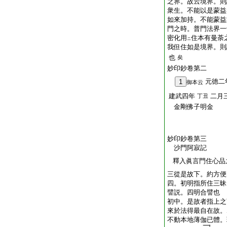
之界。故云境界。則
衆生。不能以是蒙益
如來加持。不能蒙益
門之時。普門法界一
密化用
住本有曼荼
ニ
我但住如是境界。則
也
矣
妙印鈔卷第二
元徳二
1
御本云
建武四年
二月
丁丑
金剛佛子明金
妙印鈔卷第三
沙門阿寂記
釋入眞言門住心品
三從是故下。約方便
四。初明指所住三昧
譬説。四明合譬也
初中。是故者指上之
來於法得最自在故。
不動本地薄伽已體。