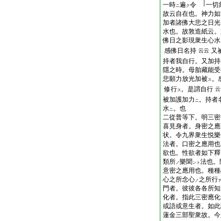
一時
遍
令
一切
ニ
ク
故云自在也。神力如
加者諸佛大悲之日光
水也。故敦造紙云。
佛日之影現衆生心水
感佛日名持
又
云云
持者我自行。又加持
隱之時。母胎藏能受
悲願力放光加被
。
ス
修行
。是謂自行
云
ス
被加護加力
。持者
ニ
水
。也
ニ
二從普等下。明三密
喜見身者。身密之應
状。令九界衆生悦樂
法者。口密之應用也
欲也。性欲者如下釋
類所
樂聞
法也。
ノ
ント
意密之應用也。種種
心之所念心
之所行
ノ
門者。彼彼各各所知
化者。指此三密應化
或語或意生者。如此
蓮金三部聖衆故。今