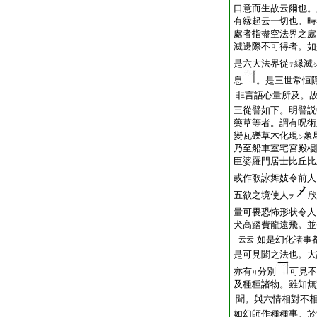
口意而生故云爾也。
有縁起云一切也。時
處者指盡空法界之處
滅邊際不可得者。如
是六大法界從
縁滅
テ
息
。是三世常恒
非言語心量所及。
三從譬如下。明譬説
藥草等者。謂有呪術
變瓦礫草木化現
象
シ
乃至船車室宅宮殿樓
臣婆羅門居士比丘比
或作歌詠舞妓令前人
五欲之境使人
欣
ヲ
量可畏恐怖形状令人
犬高踏費龍遠飛。並
如是幻化諸事
云云
是可見聞之法也。大
亦有
分別
可見不
リ
及種種諸物。雖知無
聞。與六情相對不
如幻師作種種事。於