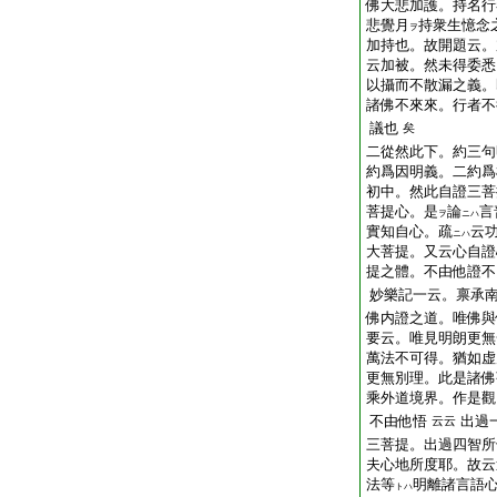
佛大悲加護。持名行
悲覺月
持衆生憶念
ヲ
加持也。故開題云。
云加被。然未得委悉
以攝而不散漏之義。
諸佛不來來。行者不
議也
矣
二從然此下。約三句
約爲因明義。二約爲
初中。然此自證三菩
菩提心。是
論
言
ヲ
ニハ
實知自心。疏
云
ニハ
大菩提。又云心自證
提之體。不由他證不
妙樂記一云。禀承
佛内證之道。唯佛與
要云。唯見明朗更無
萬法不可得。猶如虚
更無別理。此是諸佛
乘外道境界。作是觀
不由他悟
出過
云云
三菩提。出過四智所
夫心地所度耶。故云
法等
明離諸言語
トハ