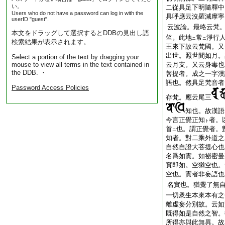
い。
二從具足下明隨釋中
Users who do not have a password can log in with the
具呼應云沒羅減摩寧
userID "guest".
云
波論
。最略云梵
本文をドラッグして選択するとDDBの見出し語
竺。此地
常
淨行
ニ
ニ
検索結果が表示されます。
王來下故云梵國。又
出世。照世間如月。
Select a portion of the text by dragging your
mouse to view all terms in the text contained in
云月支。又云身毒也
the DDB. ・
菩提者。成之一字漢
語也。然具足梵音者
Password Access Policies
存梵。應云尾三
知也。故漢語
今言正覺正知
者。
ト
首
也。謂正覺者。
ニ
知者。對二乘外道之
自然自證大菩提心也
名爲如實。如祕密曼
實即如。空猶空也。
空也。實者非妄語也
名實也。猶覺了無
一切衆生本來本有之
離虚妄分別故。云如
既得如是自然之智。
所得亦與此無異。故