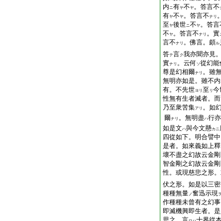
内
有
不
。答言不
ニ
ヤ
ヤ
有
不
。答言不
ヤ
ヤ
ナリ
至
後世
不
。答言
ヤ
ニ
ヤ
不
。答言不
。實
ヤ
ナリ
言不
。佛言。頗
ナリ
ル
答
言
我亦聞亦見
テ
ク
實
。云何
從幻能
ナリ
ソ
尊是幻相爾
。雖
ナリ
無明亦如是。雖不内
有。不先世
至
今
ヨリ
リ
性無有生者滅者。而
乃至衆苦集
。如
アリ
爾
。無明盡
行亦
ナリ
ハ
如是文
與今文懸
ハ
カニ
四從如下。明合譬中
是者。如來義如上釋
壞不盡之幻故云金剛
智金剛之幻故云金剛
性。或現慈悲之形。
伏之形。如是以三密
種種無量
奮迅示現
ノ
作種種未曾有之幻事
即滅機興即生者。是
思之。言
十界從
ロハ