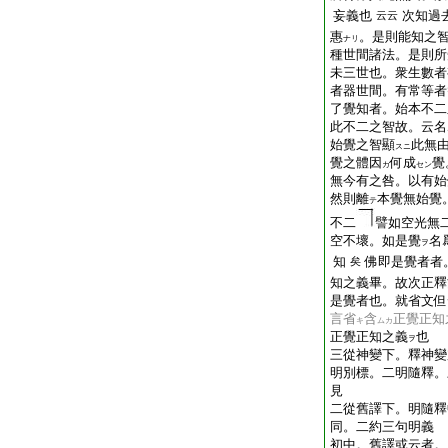
妄義也
次知過
云云
惠
。是則能知之
ナリ
種世間諸法。是則所
未三世也。衆生數者
者器世間。有常等者
了覺知者。始本不二
此不二之智故。云名
始覺之智顯
此無
スニ
覺之體因
何成
覺
カ
セン
無今有之咎。以有始
然則離
本覺無始覺
テ
不二
譬如空光無
空不壞。如是覺
名
ヲ
知
佛即是覺者者
矣
知之義畢。故次正釋
是覺者也。就省文但
言省
含
正覺正知
キ
ムカ
正覺正知之義
也
ヲ
三從神變下。釋神變
明別標。二明隨釋。
見
二從舊譯下。明隨釋
同。二約三句明義
初中。舊譯或云者。