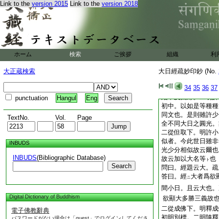
問曰。若然者何故無
Link to the
version 2015
Link to the
version 2018
經是胎藏界
爲面
ヲ
ト
祕記云。建立三部時
一部別
寶部羯磨部
ニ
部威儀作業之邊
是
ハ
萬法開立之能。是即
ホーム
検索
ご挨拶
組織
利
寶部。蓮華部攝羯磨
即寶光。蓮華即羯磨
大正蔵検索
大日經疏妙印鈔 (No.
五佛
云云
ト
四從以如下。結同異
34
35
36
37
結不及因縁。二明許
punctuation
Hangul
Eng
初中。以如是等種種
同文也。是則雖許少
TextNo.
Vol.
Page
全不同大日之圓光。
二從但取下。明許小
似者。今此世日雖非
INBUDS
光少分相似故云爾也
INBUDS
(Bibliographic Database)
故云加以大名等
也
ト
Search
問曰。經題云大。疏
答曰。經
大者爲欲
ニ
間小日。且云大也。
Digital Dictionary of Buddhism
欲顯大多勝三義故
二從成佛下。明釋成
電子佛教辭典
初明別標。二明隨釋
パスワードがない場合は「guest」でログインしてくださ