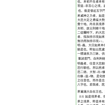
也。本初不生者本有
菩提
非言心之境。
ハ
也。復是發起五字
來威神之力者。如是
大悲大定之勇猛大勢
覺十地。尚非其境界
夫耶。故云則雖十地
二從爾時下。約大悲
者。指加持示現如來
無功用加持示現
ナリ
明
義。大日如來本
ハ
願是也。即如云毘盧
一體速疾力三昧。供
量諸度門。自利利
明義者。往昔大悲願
悲行願也。所以然者
悲二徳。大智
出
ハ
テ
出修
益
物。是化
ニ
ス
之往昔也。而作是念
八字也。若我者。毘
界遍滿大自在王也。
如是境界者。
云云
界之境界。即是本有