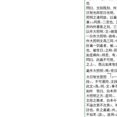
也
問曰。文段既別。何
日智光與世日光明。
照明之邊同故。以遍
兼
同異
二意也。
ヌル
ノ
所内外晝夜之別。三
以作大照明
文
雖
ノ
ヲ
一分作大照明
徳有
ノ
作大照明文爲三同
ノ
但遍一切處者。被
シ
也。被世日
之時
ニ
ハ
如是兩向
得意。有
ニ
問曰。此義不可然。
之上
。既云如來智
ヘ
處作大照明
簡
世
ト
テ
大日智光普照
一
ヲ
段
。不可通同
文
ニ
ノ
此文
爲
同
文
事
ヲ
ン
ノ
ト
如何 答曰。自本所
大照明之方
是同
ハ
シ
文段之難者。自本今
不論次第不次第
。
ヲ
詮也。依之處處
向
ニ
不似常
談
。故局
ノ
ニ
テ