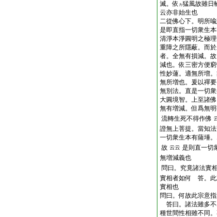
滅。依
猛風故雖日
カ
云亦非始生也
二從佛心下。明所喩
是即直指一切衆生本
清淨本淨圓明之極理
重障之所隱蔽。而於
者。全無有損減。故
減也。依三密方便窮
性妙蓮。
適
無所増。
無所増也。爰以禪要
無別法。直是一切衆
大圓境智。上至諸佛
無有増減。但爲無明
流轉生死不得作佛
證無上菩提。當知法
一切衆生本有薩埵。
故
是則直一切
云云
無増減義也
問曰。究竟諸法實
實相者如何 答。此
實相也
問曰。何故此宗意指
答曰。諸法雖多不
種世間性相雖不同。