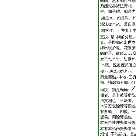
問曰。然者如何説耶
乃能究盡諸法實相。
性。如是體。如是力
如是果。如是報。
諸法從本來。常自寂
相常住。十方佛土
直説
是
爾前分絶
ハ
レ
タ
實。是即如來出世本
縁出現於世。花嚴猶
餘經乎。故經
云
ニハ
於三七日中。思惟如
本懷。況復鹿苑唯
便
法花
本懷
。
ナリ
ハ
ナリ
壽量塵點
本地
三
ノ
ノ
前。補處猶不知。何
極説。猶是顯極
ニ
相者。是非彼等所説
法實相也 三昧者。
本誓驚覺除障等四義
有多義。且四義。一
覺義。四除障義也。
本來自性理與佛等無
本有本始兩覺與佛等
煩惱
不能顯出。是
ニ