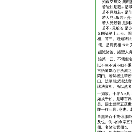
如虚空無染 無戲
若能如是觀
是即
ル
若不見般若
是則
ヲ
若人見
般若
是
ル
ヲ
若人見般若 是則
若不
見般若 是
ル
又同論第十五云。問
相。答曰。觀知諸法
壞。是爲實相
云云
能滅諸苦。諸聖人
論第一云。不壞假
以不生不滅不動不退
言語道斷心行所滅之
問曰。若然者法華所
曰。法華所説諸法實
諸法實相。所以然者
十如故。十界互
具
ニ
如成千如。是即百界
是。國土世間五蘊世
即一往互具
意也。
ノ
量無邊百千萬億那由
及也。例
如今宗五
ハ
相。名諸法實相也