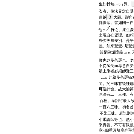
生如我無
異。
シメント
依者。住法界定自受
違越
3
大願。影向
持護念。譬如國王自
他
行之。衆生蒙
ヲ
出現自心覺理。如頼
與佛等無差別。是平
義。如來驚覺
是驚
ハ
益是除垢障義
云云
誓也亦曼荼羅也。
勿
不從師受而專意自受
最上乘者必須師受三
此擧曼荼羅攝
云云
問。於三昧有幾種耶
可勝計也。故大論第
昧法有二十三種。有
百種。摩訶衍最大
一百八三昧。初名首
不染三昧。廣説則
小乘論師等也。然小
乘實義。不可有限數
意
四重圓壇塵刹聖
ハ