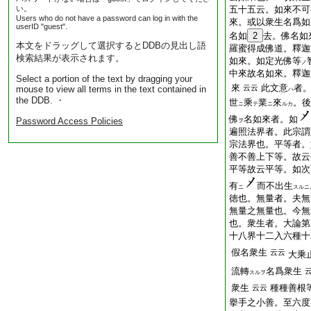
い。
五十五云。如來不可
Users who do not have a password can log in with the
來。或以衆生名爲如
userID "guest".
名如
2
去。佛名如
本文をドラッグして選択するとDDBの見出し語
羅蜜得成佛道。釋迦
検索結果が表示されます。
如來。如定光佛等
ノ
中來故名如來。釋迦
Select a portion of the text by dragging your
來
此文意
者
云云
mouse to view all terms in the text contained in
ハ
the DDB. ・
世
乘
業
來
。後
ニ
テ
ニ
ルカ
佛
名如來者。如
Password Access Policies
ヲ
遍照法界者。此宗謂
宗法界也。平等者。
善不善上下等。故云
平等故云平等。如次
有
而不出生
ニ
スルニ
徳也。無量者。夫無
無量之無量也。今無
也。衆生者。大論第
十八界十二入六種十
假名衆生
云云
大乘
流轉
名爲衆生
スルヲ
衆生
種種善根
云云
擧手之小善。至六度