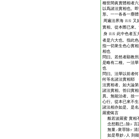
種世間眞實體相者六
以爲諸法實相也。即
形。一一各各一塵體
周遍法界海
又
云云
實相。從本際已來。
身
此中色者五
云云
者是六大也。指此色
指一切衆生色心實相
相也
問曰。若然者顯教所
是略有二種。一法華
也
問曰。法華以前者何
何等名諸法實相耶 
法實相者。如大論第
諸法實相。答曰實相
異。無能治者。捨一
心行。從本已來不生
諸法相亦如是。是名
羅蜜偈言
般若波羅蜜 實相
念想觀已
除
言
ニ
テ
無量
衆罪除
清
ノ
テ
如是尊妙
人 則
ノ