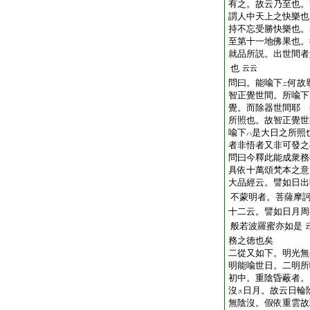
有之。故云乃至也。
謂人中天上之快樂也
持不忘受勝快樂也。
至第十一地佛果也。
就品所説。出世間者
也
云云
問曰。能喩下
何故
ニ
智正覺世間。所喩下
覺。而除器世間耶 
所照也。故智正覺世
喩下
是大日之所照
ハ
者非悟者又非可發之
問曰今釋此能成衆務
具依十萬頌梵本之意
大品經云。譬如日出
不蒙明者。菩薩摩
十二云。譬如日月周
般若波羅蜜亦如是
務之徳也矣
二從又如下。明光無
明能喩世日。二明所
初中。重陰昏蔽者。
沒
日月。故云日輪
ス
無陰沒。假依重雲故