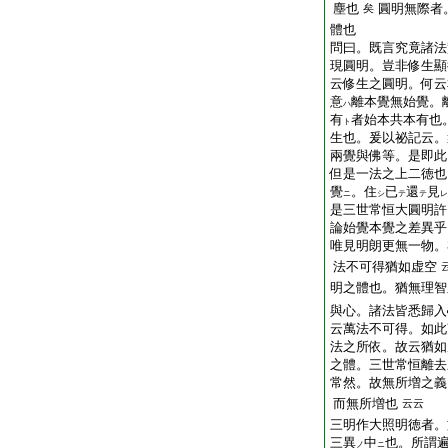
塵也
圓明無際者
矣
體也
問曰。既言究竟諸法
現圓明。豈非修生顯
云修生之圓明。何云
意
離本覺無始覺。
ハ
有
者始本共本有也
ト
生也。爰以祕記云。
兩覺與佛等。是即此
但是一法之上二徳也
覺
。住
已
還
見
ニ
シ
テ
テ
レ
是三世常恒大圓明許
論始覺本覺之差異乎
唯見明朗更無一物。
法不可得猶如虚空
明之體也。猶無理智
與心。諸法皆悉歸入
云萬法不可得。如此
法之所依。故云猶如
之體。三世常恒離去
常然。故無所増之義
而無所増也
云云
三明作大照明徳者。
三異
中
也。所謂
ノ
ニ