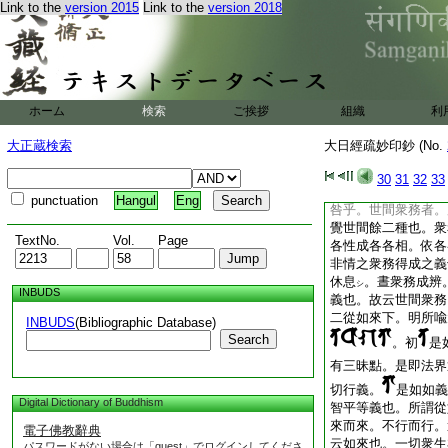
Link to the
version 2015
Link to the
version 2018
雖以萬寶出生之福徳
智慧能説法
具
作
シ
ス
轉法輪智爲體。而住
徳能説法具
作業
ス
ヲ
業爲體。而住
不
シテ
ホーム
検索
ご挨拶
組織
利
法輪
。是即五佛互
ヲ
又如
五大虚空藏者
ハ
大正蔵検索
大日經疏妙印鈔 (No.
摩地共住
福徳成就
ス
説
五五二十五輪。
キ
30
31
32
33
宗奧旨也。然則火大
punctuation
Hangul
Eng
咎乎。世間衆務者。
覺世間餘二種也。衆
TextNo.
Vol.
Page
各性成各各相。依各
非情之衆務得成之義
休息
。晝衆務成辨
シ
INBUDS
義也。故云世間衆務
二從如來下。明所喩
INBUDS
(Bibliographic Database)
Search
。初
是
有三昧點。是即法界
切行義。
是如如義
Digital Dictionary of Buddhism
智平等義也。所謂從
來而來。不行而行。
電子佛教辭典
云如來也。一切衆生
パスワードがない場合は「guest」でログインしてくださ