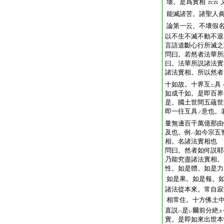
壞。是爲實相
云云
能滅諸苦。諸聖人
論第一云。不壞假
以不生不滅不動不退
言語道斷心行所滅之
問曰。若然者法華所
曰。法華所説諸法實
諸法實相。所以然者
十如故。十界互
具
ニ
如成千如。是即百界
是。國土世間五蘊世
即一往互具
意也。
ノ
量無邊百千萬億那由
及也。例
如今宗五
ハ
相。名諸法實相也
問曰。然者如何説耶
乃能究盡諸法實相。
性。如是體。如是力
如是果。如是報。
諸法從本來。常自寂
相常住。十方佛土
直説
是
爾前分絶
ハ
レ
タ
實。是即如來出世本