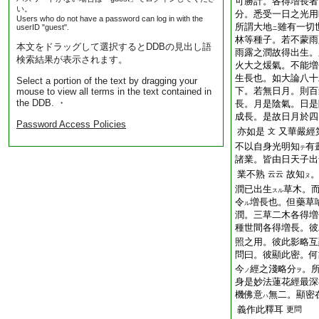
可勝計。各得増長者
い。
分。悉受一日之光用
Users who do not have a password can log in with the
所謂大地
雖有一切
userID "guest".
ニ
林等種子。若不蒙雨
本文をドラッグして選択するとDDBの見出し語
雨露之潤故得出生。
検索結果が表示されます。
火大之煖氣。不能増
生長也。如大論八十
Select a portion of the text by dragging your
下。若無日月。則百
mouse to view all terms in the text contained in
the DDB. ・
長。月是陰氣。日是
成長。是故日月於四
Password Access Policies
亦如是
又華嚴經
文
不以自身光明知
有
テ
諸業。皆由日天子出
業不熟
故知
云云
ヌ
潤已出生
草木。
スル
令
増長也。但藥草
ル
潤。三草二木各得増
種世間各得増長。彼
照之用。彼此影略互
問曰。彼顯此密。何
今
經之淺略分
。
ノ
ヲ
身是妙法蓮花經最深
機佛意
無二。顯密
ハ
義作此釋耳
更問