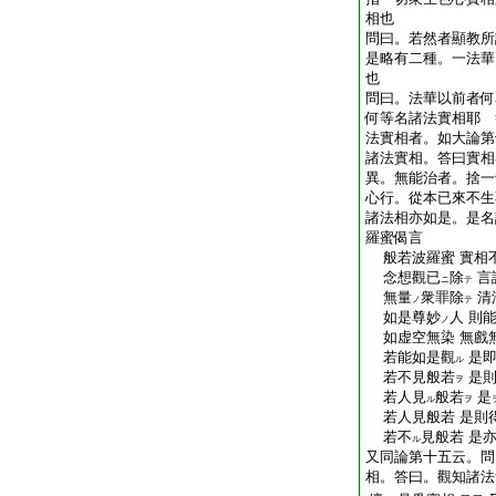
相也
問曰。若然者顯教所
是略有二種。一法華
也
問曰。法華以前者何
何等名諸法實相耶 
法實相者。如大論第
諸法實相。答曰實相
異。無能治者。捨一
心行。從本已來不生
諸法相亦如是。是名
羅蜜偈言
般若波羅蜜 實相
念想觀已
除
言
ニ
テ
無量
衆罪除
清
ノ
テ
如是尊妙
人 則
ノ
如虚空無染 無戲
若能如是觀
是即
ル
若不見般若
是則
ヲ
若人見
般若
是
ル
ヲ
若人見般若 是則
若不
見般若 是
ル
又同論第十五云。問
相。答曰。觀知諸法