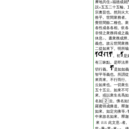
摩地共住
福徳成就
ス
説
五五二十五輪。
キ
宗奧旨也。然則火大
咎乎。世間衆務者。
覺世間餘二種也。衆
各性成各各相。依各
非情之衆務得成之義
休息
。晝衆務成辨
シ
義也。故云世間衆務
二從如來下。明所喩
。初
是
有三昧點。是即法界
切行義。
是如如義
智平等義也。所謂從
來而來。不行而行。
云如來也。一切衆生
五十五云。如來不可
來。或以衆生名爲如
名如
2
去。佛名如
羅蜜得成佛道。釋迦
如來。如定光佛等
ノ
中來故名如來。釋迦
來
此文意
者
云云
ハ
世
乘
業
來
。後