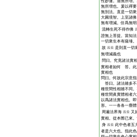
性妙蓮。
適
無所増。
無所増也。爰以禪要
無別法。直是一切衆
大圓境智。上至諸佛
無有増減。但爲無明
流轉生死不得作佛
證無上菩提。當知法
一切衆生本有薩埵。
故
是則直一切
云云
無増減義也
問曰。究竟諸法實
實相者如何 答。此
實相也
問曰。何故此宗意指
答曰。諸法雖多不
種世間性相雖不同。
種世間眞實體相者六
以爲諸法實相也。即
形。一一各各一塵體
周遍法界海
又
云云
實相。從本際已來。
身
此中色者五
云云
者是六大也。指此色
指一切衆生色心實相