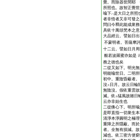
覺。而除器世間耶 
所照也。故智正覺世
喩下
是大日之所照
ハ
者非悟者又非可發之
問曰今釋此能成衆務
具依十萬頌梵本之意
大品經云。譬如日出
不蒙明者。菩薩摩
十二云。譬如日月周
般若波羅蜜亦如是
務之徳也矣
二從又如下。明光無
明能喩世日。二明所
初中。重陰昏蔽者。
沒
日月。故云日輪
ス
無陰沒。假依重雲故
滅。依
猛風故雖日
カ
云亦非始生也
二從佛心下。明所喩
是即直指一切衆生本
清淨本淨圓明之極理
重障之所隱蔽。而於
者。全無有損減。故
減也。依三密方便窮