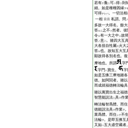
若有
麁
可
得
則
テ
ニ
ハ
ツ
細。如是種種因縁
ヲ
可得
。一切法相
ナレハ
一相
私謂。問
云云
多故一大得名。餘大
答
之不
然者。彼
ルニ
ト
令
有一大之中
故
ル
ニ
答
意
。雖四大互
ノ
ハ
大各捨自性屬
火大
ス
答
也。故知五大互
ル
顯故得各別名也。復
摩地也。所謂
字
字門
寶生。
字
ハ
如是五佛三摩地雖各
徳。如阿閦者。雖以
而成就福徳轉法輪具
雖以萬寶出生之福徳
智慧能説法
具
作
シ
ス
轉法輪智爲體。而住
徳能説法具
作業
ス
ヲ
業爲體。而住
不
シテ
法輪
。是即五佛互
ヲ
又如
五大虚空藏者
ハ