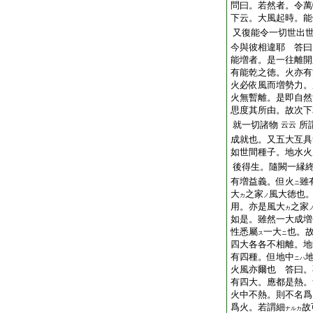
問曰。若然者。令萬
下云。大風起時。能
又復能令一切世出
今與彼相違耶 答曰
能増者。是一往離開
有能乾之徳。火亦有
火必依風而増勢力。
火無暫離。是即自然
思度其所由。故次下
就一切諸物
所
云云
成就也。又五大互具
如世間種子。地水火
後得生。隨闕一縁
有増益義。但火
雖
ニ
大
之家
風大徳也
カ
ノ
用。亦是風大
之家
カ
如是。雖然一大成増
性悉屬
一大
也。
ス
ニ
四大各各不相離。地
有四種。但地中
ニハ
火風亦爾也 答曰。
有四大。應都是熱。
火中不熱。則不名爲
爲火。若
謂
細
故
ナルカ