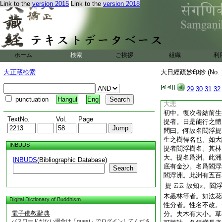
Link to the
version 2015
Link to the
version 2018
問曰。若然者應取全
於世間之喩中。日天
非分喩。況全喩耶。
大菩提心之表示也。
提心義也。乘
眞如
テ
已上釋三異了
ホーム
検索
ご挨拶
組織
利
三從復次下。明釋三
能成衆勢徳。二明光
大正蔵検索
大日經疏妙印鈔 (No.
有上三異文
大照明徳
依口傳取之
29
30
31
32
初中又分爲二。初明
punctuation
Hangul
Eng
大悲
初中。復次者結前生
TextNo.
Vol.
Page
提者。日是能行之體
問曰。何故名閻浮提
生之樹得名也。如大
INBUDS
提者閻浮樹名。其林
大。提名爲洲。此洲
INBUDS
(Bibliographic Database)
底有金沙。名爲閻浮
Search
閻浮洲。此洲有五百
提
故知
。閻
云云
ヌ
木叢林等者。如法花
Digital Dictionary of Buddhism
性分者。性名不改。
電子佛教辭典
分。夫木有大小。草
パスワードがない場合は「guest」でログインしてくださ