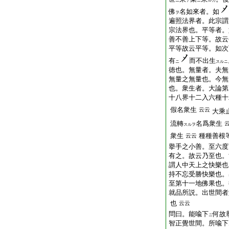
ニ
テ
ニ
ルカ
佛
名如來者。如
ヲ
遍照法界者。此宗謂
宗法界也。平等者。
善不善上下等。故云
平等故云平等。如次
有
而不出生
ニ
スルニ
徳也。無量者。夫無
無量之無量也。今無
也。衆生者。大論第
十八界十二入六種十
假名衆生
云云
大乘
流轉
名爲衆生
スルヲ
衆生
種種善根
云云
擧手之小善。至六度
有之。故云乃至也。
謂人中天上之快樂也
持不忘受勝快樂也。
至第十一地佛果也。
就品所説。出世間者
也
云云
問曰。能喩下
何故
ニ
智正覺世間。所喩下