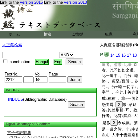
性。佛及衆生。倶是
Link to the
version 2015
Link to the
version 2018
遂以開會。當機自知
即畢死人。足
可
歎
レ
レ
受方便覺處品云。祕
説差別道一道法門
一
我説
離
惠方便
。
丁
二
一
ホーム
検索
ご挨拶
組織
利
等行
十善業道
乃
乙
甲
法平等
。攝
受智
一
大正蔵検索
大毘盧舍那經指歸 (N
轉
。是故祕密主菩
ス
切法平等
。當
勤
メ
14
15
16
17
18
一
二
釋云。謂一切法不
レ
punctuation
Hangul
Eng
道者。謂乘
此法
直
二
一
者。此即如如之道。
TextNo.
Vol.
Page
此一道中
。而分
一
路
。皆至
寶所
。
一
二
一
門
。分
別一切字
一
上
INBUDS
字門
。今此十善亦
一
成
種種
。非
一切
INBUDS
(Bibliographic Database)
二
一
三
Search
然佛爲
2
破
衆疑
レ
二
答
其差別相
耳。故
二
一
行者。此答
其與
大
下
二
是教
3
令成就。猶
Digital Dictionary of Buddhism
是一邊之智。非
中
二
電子佛教辭典
次明
大乘十善差別
二
パスワードがない場合は「guest」でログインしてくださ