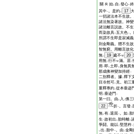
關
始
自
發心
終
矣
レ
二
一
其中
。是約
17
一
レ
一切諸法本不生故。
諸法無染著故。神變
諸法離言説故。不生
而染故具
五大色
。
二
一
所謂不生即是寂滅義
則金剛義。體不生故
智無窮。用離言故化
無
19
處不
20
二
用無
行不
滿。居
二
二
用
即
土即
身無異
一
レ
レ
那成佛神變加持經
一
二別釋者。據
釋下
二
目冷然可
見。初三
レ
重釋專約
從本垂迹
二
明
垂迹門
二
一
第一曰。由
入
佛三
レ
二
22
折
。言發
一
二
無
有
退屈
。如
胎
レ
二
一
二
生
故初出
胎時離
一
レ
二
爭鬪。能以
堅慧杵
二
一
出
胎中
。由
金剛
レ
二
一
二