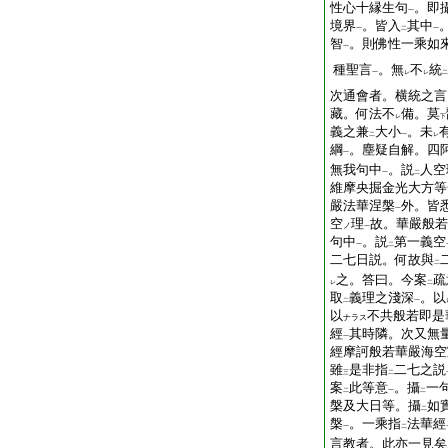
性心十縁生句
。即
一
境界
。皆入
其中
一
二
一
智
。則佛性一乘如
一
種聖言
。無
不
統
一
レ
レ
二
次通會者。横統之言
藏。何法不
備。莫
レ
下
義之兼
大小
。未
二
一
レ
綱
。塵疑自解。四
一
無我句中
。説
人空
一
二
維摩央掘金光大方等
嚴法華涅槃
外。皆
一
空
理
故。華嚴般若
ノ
一
句中
。説
第一義空
一
二
二七日説。何故與
二
之。答曰。今案
疏
レ
二
取
義理之淺深
。以
二
一
以
不共般若即是
ナラス
經
其時隣。次又無
一
經摩訶般若華嚴海空
雖
是非指
二七之説
三
二
案
此等意
。攝
一
二
一
二
槃及大日等。攝
如
二
槃
。一乘指
法華經
一
二
言教者。此亦一見矣