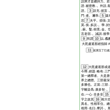
説辨才是總持力。若
證
祕密教
。外説
二
一
二
證。
3
諳充
彼盲
二
一
門
者。邇乖
5
跋
一
二
悲
7
夫乎。煩張
二
莫
俟
多説
。學
於
レ
二
一
二
蘇。鑿
樹覓
金。
レ
レ
レ
言老宿
。誡訓
後學
一
二
9
所謂
10
以
蠡
レ
大毘盧遮那經指歸
11
延寶五丁巳歳
12
大毘盧遮那成
今釋
經題
略有
三
二
一
二
第一總釋者。大是唐
界之總體。三部最深
多勝也。正當
三部
二
一
字離染爲
廣多智
。
二
一
在
一心
非多非
15
二
一
字之故其
16
相大
異名。性相常住。總
相用
名曰
摩訶
。
一
二
一