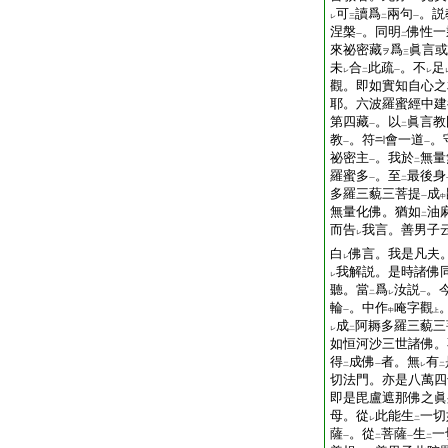
可
讀爲
兩句
。説
レ
三
二
一
涅槃
。同明
佛性一
一
二
來祕密藏
爲
眞言或
ヲ
三
未
合
此疏
。不
足
レ
二
一
レ
觀。即如實知自心之
耶。六波羅蜜經中建
第四藏
。以
眞言教
一
二
教
。符
會一道
。
一
一
祕密主
。我於
無量
一
二
羅蜜多
。至
最後身
一
二
多羅三藐三菩提
成
一
中
無量化佛。猶如
油
二
而告
我言。善男子
レ
白
佛言。我是凡夫
レ
我解説。是時諸佛
レ
聽。當
爲
汝説
。
二
レ
一
輪
。中作
唵字觀
一
中
上
成
阿耨多羅三藐三
レ
二
如恒河沙三世諸佛。
得
成佛
者。無
有
二
一
レ
二
切法門。亦是八萬四
即是毘盧遮那佛之眞
母。從
此能生
一切
レ
二
薩
。從
菩薩
生
一
一
二
一
二