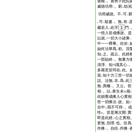
善根
。善男子此陀
一
威徳功用
。窮
劫演
一
レ
功用威徳。不
可
レ
二
可
疑盧
。無
有
レ
二
一
レ
二
藏若入
此字
1
門
二
一
一悟入皆成佛故。是
以就
一切大小諸乘
二
一
中一一釋畢。但於
二
如何法華爲
初。涅
レ
知
之。疏云。此經
レ
一部始終
。無量方
一
清淨。知
識其心
一
多羅意皆同在
此。
レ
當
知十方三世一切
レ
説。法無
非
爲
此
レ
レ
二
無
異轍
。又云。世
二
一
相
。以
衆生未
能
一
二
此頓覺成佛入心實相
世一切佛法
故。如
一
丁
合中
我不可得
。或
ニ
一
性
。皆是漸次開
實
甲
二
即是此經
心之實相
ノ
更無
別理
也。但爲
二
一
作佛
。自信
作佛
一
二
一