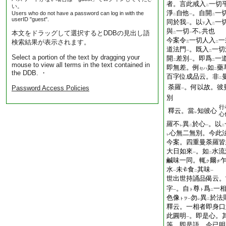
者。言此戒入
一切
い。
二
淨
自他
。自開
一
Users who do not have a password can log in with the
二
一
二
userID "guest".
同於我
。以
入
一
一
下
二
與
一切
不
共也
本文をドラッグして選択するとDDBの見出し語
二
一
レ
今案令
一切人入
一
検索結果が表示されます。
三
二
道法門
。既入
一切
一
二
Select a portion of the text by dragging your
開
差別
。即爲
一
二
一
二
mouse to view all terms in the text contained in
即無差。例
如
藥
セハ
二
the DDB. ・
百字位成品云。非
二
荼羅
。何以故。彼
Password Access Policies
一
別
行
釋云。當
知彼心
レ
心
羅不
異
於心
。以
レ
二
一
二
心無二無別。今此
レ
今案。四重曼荼羅皆
大日如來
。如
水流
一
二
鹹味一同。輒
爾
ク
チ
水
未
食
其味
一
二
一
世出世持誦品偈云。
字
。自
尊
爲
一
ト
ト
一
二
色像
勿
異
於法
トヲ
一
レ
二
釋云。一相者即身口
此圓明
。即是心。
一
等。即是語。今已明