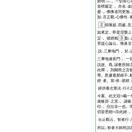
經明
。一切有心
スカ
一
首楞嚴定
。亦名
金
一
二
蜜
。佛佛道同更無
一
二
如
言正觀
心佛性
レ
二
一
2
煩漸超
四處
至
二
一
如來定。即是涅槃上
定
。彼經粗
3
點
一
二
菩提心論云。惟眞言
説
三摩地門
。於
二
一
二
三摩地速疾門
。一
一
説故。爲
諸教所歸
二
此釋
。則闕而之言
一
尊。毘盧遮那經不
レ
經
者。當
依
彼經
一
下
二
一
經供養次第法
行
一
今案。此文冠
戴一
進修證
之意
。諸修
一
上
印
。往往非一也。
一
切皆悉朝
宗此經
一
台止觀云。智者行
二
所以
智者大師所説
ニ