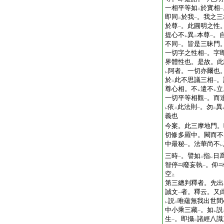
一相平等如
於實相
二
一
即同
於我
。我之三
二
一
於尊
。此圓明之性
一
提心不
異
本尊
。
レ
二
一
不同
。皆是三昧門
一
一切字之性相
。字
一
界體性也。是故。此
阿者。一切亦爾也
レ
於
此不思議三相
。
二
一
尊心相。不
遣不
立
レ
レ
一切平等相觀
。而
一
依
此法則
。勿
異
レ
二
一
二
義也
今案。此三摩地門。
切修多羅中。闕而不
中最秘
。法華尚不
一
レ
三時
。譬如
指
日
一
二
レ
智停
廢妄執
。仰
一
空
上
第三總判釋者。先出
誠文
者。釋云。又
一
説
唯蘊無我出世間
レ
二
中小乘三藏
。如
説
一
レ
生
。即攝
諸經八識
一
二