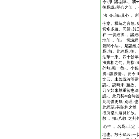
令
淨
諸垢障
。將
下
二
一
後爲説
即心之印
。
二
一
法
令
識
其心
。所
一
レ
二
一
今案。横統之言無
レ
切修多羅。同歸
於
二
在
一切經後
。諸經
二
一
地印
。印
一切諸經
一
二
聲聞小法
。是諸經
一
爲
前。此經爲
後。
レ
レ
法華一乘。四十餘年
法實相之句。則指
二
外無
唯一教
。小智
二
一
將
護彼情
。要令
一
二
文云。未曾説汝等當
説
。説時未
至故。
一
レ
乃至如來尊重智惠深
説
。此乃契
合時
一
此同體更無
別理
也
二
一
此經顯
芬陀利之體
二
一
彼所指久遠眞如故。
教
。攝
八教
之判
一
二
一
心性
。名爲
上定
一
二
一
地也。故今疏云
一
二