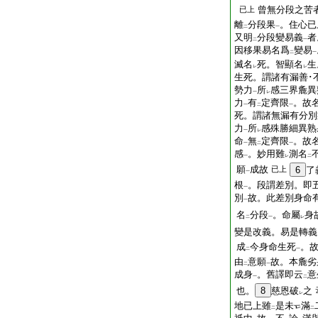
曾無分段之苦
已上
離
分段果
。住心已
二
一
又明
分段變易義
者
二
一
因移果易名爲
變易
二
一
滅名
死。智顯名
生
レ
レ
生死。謂諸有漏善･
勢力
所
感三界麁異
一
レ
力
有
定齊限
。故
一
二
一
死。謂諸無漏有分別
力
所
感殊勝細異熟
一
レ
命
無
定齊限
。故
一
二
一
感
。妙用難
測名
一
レ
二
願
成故
已上
6
了
一
根
。段謂差別。即
一
別
故。此差別身命
一
名
分段
。命屬
身
二
一
レ
變是改義。易是轉義
成
今身命生死
。
二
一
由
意願
故。本麁劣
二
一
成身
。舊譯即云
意
一
二
也。
8
慈恩破
之
レ
地已上雖
是未
滿
二
二