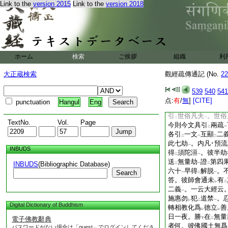
Link to the
version 2015
Link to the
version 2018
盡。專心求
大生
於
レ
二
據
妙。故説
羅漢當
レ
二
妙淨土
出
過三界
一
一
經就
麁。故不
説
レ
レ
レ
以爲
中上
已上
中
二
一
ホーム
検索
ご挨拶
疏云。内凡之人名爲
組織
利
中下
。彼
12
觀疏
一
大正蔵検索
觀經疏傳通記 (No.
22
中中
。世俗凡夫説
一
何故中中引
大疏
。
539
540
541
二
一
外凡一位攝屬不定。
点:
有
/
無
]
[CITE]
punctuation
Hangul
Eng
以
不定
故今文不
二
一
レ
引
世俗凡夫
。世俗
二
一
TextNo.
Vol.
Page
今則今文具引
兩疏
二
一
各引
一文
互顯
二
二
一
二
此七劫
。内凡･預
一
INBUDS
得
須陀洹
。彼半劫
二
一
送
無量劫
證
第四
INBUDS
(Bibliographic Database)
二
一
二
六十
早得
解脱
。
Search
一
二
一
答。彼師會通未
有
レ
二
二義
。一云大經云
一
施惠勿
犯
道禁
。
レ
二
一
Digital Dictionary of Buddhism
轉相教化爲
徳立
善
レ
レ
日一夜。勝
在
無量
電子佛教辭典
下
二
者何。彼佛國土無爲
パスワードがない場合は「guest」でログインしてくださ