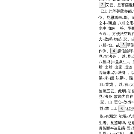
2
又云。是菩薩世
此等菩薩亦能
已上
位。見思猶未
斷。
レ
之本
而施
八相之用
一
二
水中
如何 答。學
一
五通
。方便法空現
一
力
故縁
物起
悲。
一
レ
レ
八相
也。故
3
華
一
作佛。
4
起信論釋
見
於法身
。以
見
二
一
レ
二
八種
利
益衆生
。
一
一
胎･出胎･出家･成道
菩薩未
名
法身
。
レ
二
一
業
未
能
決斷
。隨
一
レ
二
一
非
業繋
。以
有
大
二
一
レ
二
論疏五云。此明
初
下
見
法身
故願力自在
二
一
悲。由
悲心
故出
レ
二
一
益
故
已上
6
述記
上
依
有漏定
能現
八
二
一
中
生者。見惑即爲
惡
二
眞智斷
破見惑
證
一
二
即爲
人天生因
。未