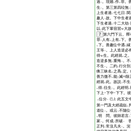
過
。現雖
作
罪。
一
レ
レ
生
。第三第四竝無
一
二
上生者過
七七日
聞
二
一
趣人
故。下中生者
一
下生者過
十二大劫
二
一
以
此下輩宿習
大
二
7
第六門下云。釋
罪
人有
上有
下。
一
レ
レ
下。善趣位中遇
縁
レ
レ
王等
。上人造逆必
一
得
生。此經就
之
レ
造逆多無
重悔
。不
二
一
不生
。二約
行分別
一
レ
佛三昧名
之爲
定。
レ
レ
善力微不
能
滅
除
レ
三
經就
此。故説
不生
レ
二
得
往生
。此經明
レ
二
一
レ
下上･下中･下下。
位分
此五文
已上
レ
一
第一門及大經疏似
レ
道位
。或云
不隨位
一
二
明 問。彼師若言
レ
二
家
。何成
所破
答
一
二
一
正判
常沒凡夫
。況
二
一