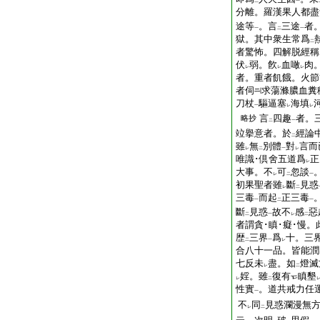
二
一
分離。羅漢果人都盡
途等
。言
三途
者
一
二
一
獄。其中衆生常爲
二
者驚怖。四解脱經稱
伏
弱。飮
血噉
肉
レ
レ
レ
者。重者飢餓。火節
者伺
求蕩滌膿血糞
刀杖
驅逼塞
海填
一
レ
レ
言
四趣
者。
略抄
二
一
竝擧意者。於
經論
二
雖
無
別體
對
言而
レ
二
一
レ
唯識･倶舍五道爲
正
レ
大事。不
可
忽談
レ
二
一
初果聖者雖
斷
見惑
レ
二
三毒
而起
正三毒
一
二
一
斷
見惑
故不
感
惡
二
一
レ
二
者謂貪･瞋･癡･慢。
歴
三界
爲
十。三
二
一
レ
合八十一品。皆能潤
七反未
盡。如
燈滅
レ
二
婬。雖
復有
瞋墾
レ
二
性實
。道共戒力任
一
不
同
見惑瀾漫無
レ
二