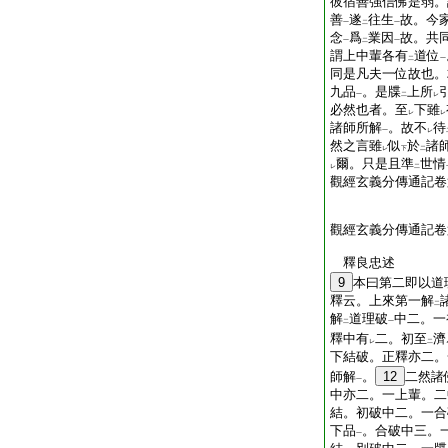
彼宿善強信佛是弱。
善
遂
往生
故。今
一
二
一
念
爲
業因
故。共
一
二
一
謂上中輩各有
道位
二
一
同是凡夫一位故也。
九品
。是牒
上所
一
二
レ
必然也者。至
下雖
レ
レ
諸師所解
。故不
待
一
レ
然之言雖
似
於
諸
レ
下
二
爾。只是且準
世情
レ
二
觀經玄義分傳通記卷
觀經玄義分傳通記卷
釋良忠述
9
本曰第二即以道
釋云。上來第一解
二
解
道理破
中二。一
二
一
釋中有
二。初至
濟
レ
二
下結破。正釋亦二。
師解
。
12
二然諸
一
中亦二。一上輩。二
結。初破中二。一合
下品
。合破中三。
一