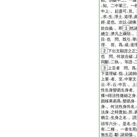
結。別破中二。一牒
知。二中輩三。一
レ
中上
。起盡可
見。
一
レ
求
生
淨土
道理
レ
レ
二
一
上
經
是也。次以
諸佛
一
下
於自義
。即
1
然
一
總立
濟凡之綱領
。
二
一
目
也 問。既引
華
一
二
理
答。爲
成
道
一
レ
二
2
下出文顯證之正
也 問。何故合破
二
同斷
二執
。等證
二
一
二
3
上言者 問。爲
下道理破
指
上諸師
一
二
上輩
者。至
中輩文
一
二
云
不
云
中言
。上
一
レ
二
一
性生身變易生身者。
獲
得法性微細之身
因移果易爲
變易身
二
一
身
。何法性身尚名
一
二
法身
之時實如
所
一
レ
レ
猶立
生身之名
。謂
二
一
頭等六分
。是名
生
一
二
有
二種
。一者生死
二
一
無生忍
斷
諸煩惱
一
二
一