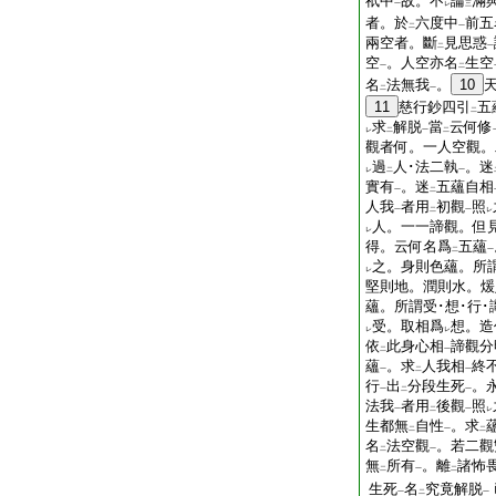
祇中
故。不
論
滿
一
レ
三
者。於
六度中
前五
二
一
兩空者。斷
見思惑
二
一
空
。人空亦名
生空
一
二
名
法無我
。
10
二
一
11
慈行鈔四引
五
二
求
解脱
當
云何修
レ
二
一
二
觀者何。一人空觀。
過
人･法二執
。迷
レ
二
一
實有
。迷
五蘊自相
一
二
人我
者用
初觀
照
一
二
一
レ
人。一一諦觀。但
レ
得。云何名爲
五蘊
二
一
之。身則色蘊。所謂
レ
堅則地。潤則水。煖
蘊。所謂受･想･行
受。取相爲
想。造
レ
レ
依
此身心相
諦觀分
二
一
蘊
。求
人我相
終
一
二
一
行
出
分段生死
。
一
二
一
法我
者用
後觀
照
一
二
一
レ
生都無
自性
。求
二
一
二
名
法空觀
。若二觀
二
一
無
所有
。離
諸怖
二
一
二
生死
名
究竟解脱
一
二
一