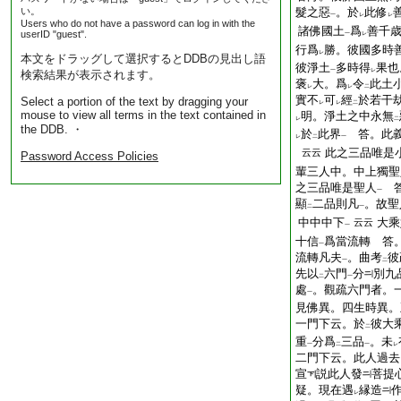
い。
髮之惡
。於
此修
一
レ
レ
Users who do not have a password can log in with the
諸佛國土
爲
善千
userID "guest".
一
レ
行爲
勝。彼國多時
レ
本文をドラッグして選択するとDDBの見出し語
彼淨土
多時得
果也
一
レ
検索結果が表示されます。
褒
大。爲
令
此土
レ
レ
二
實不
可
經
於若干
Select a portion of the text by dragging your
レ
レ
二
mouse to view all terms in the text contained in
明。淨土之中永無
レ
二
the DDB. ・
於
此界
答。此
レ
二
一
此之三品唯是
云云
Password Access Policies
輩三人中。中上獨聖
之三品唯是聖人
答
一
顯
二品則凡
。故聖
二
一
中中中下
大乘
云云
一
十信
爲當流轉 答
一
流轉凡夫
。曲考
彼
一
二
先以
六門
分
別九
二
一
處
。觀疏六門者。
一
見佛異。四生時異。
一門下云。於
彼大
二
重
分爲
三品
。未
一
二
一
レ
二門下云。此人過去
宣
説此人發
菩提
疑。現在遇
縁造
レ