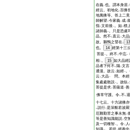
在義
也。謂本身居
一
二
經云。初地化
百佛
二
地萬佛等。答上二竟
師解望
今家義
成
二
一
二
指
文前後
。如
標
二
一
二
諸師義
。只是恐慮
一
品。然不
直云
大品
三
二
故。鵝鴨之譬在
1
二
也。
14
經第十三
菩提
。終不
中忘
一
二
一
相
。
15
如大品經
一
品者下何不
隔
文言
レ
二
通漫。故云
如經
。
二
一
云
大品
問。本經
二
一
集處處散説
。故似
一
レ
菩提是求
菩薩道
善
二
一
佛常守護。令
不
レ
レ
十七云。十方諸佛亦
説行
是深般若波羅
レ
二
厄難勤苦之事永無
二
等是善知識能説
空
二
及一切種智
。令
人
一
二
知識
。若從
經卷中
一
二