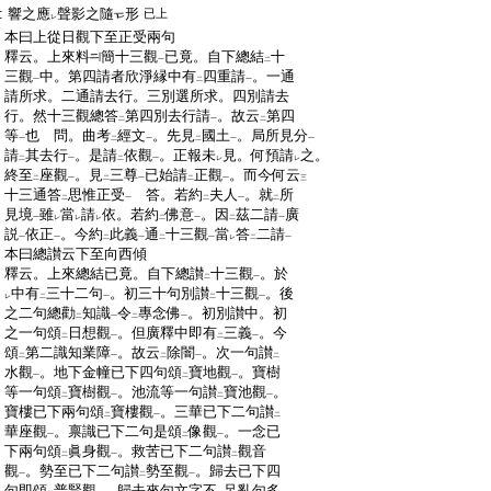
:
響之應
聲影之隨
形
已上
レ
:
本曰上從日觀下至正受兩句
:
釋云。上來料
簡十三觀
已竟。自下總結
十
一
二
:
三觀
中。第四請者欣淨縁中有
四重請
。一通
一
二
一
:
請所求。二通請去行。三別選所求。四別請去
:
行。然十三觀總答
第四別去行請
。故云
第四
二
一
二
:
等
也 問。曲考
經文
。先見
國土
。局所見分
一
二
一
二
一
一
:
請
其去行
。是請
依觀
。正報未
見。何預請
之。
二
一
二
一
レ
レ
:
終至
座觀
。見
三尊
已始請
正觀
。而今何云
二
一
二
一
二
一
三
:
十三通答
思惟正受
答。若約
夫人
。就
所
二
一
二
一
二
:
見境
雖
當
請
依。若約
佛意
。因
茲二請
廣
一
レ
レ
レ
二
一
二
一
:
説
依正
。今約
此義
通
十三觀
當
答
二請
一
一
二
一
二
一
レ
二
一
:
本曰總讃云下至向西傾
:
釋云。上來總結已竟。自下總讃
十三觀
。於
二
一
:
中有
三十二句
。初三十句別讃
十三觀
。後
レ
二
一
二
一
:
之二句總勸
知識
令
專念佛
。初別讃中。初
二
一
二
一
:
之一句頌
日想觀
。但廣釋中即有
三義
。今
二
一
二
一
:
頌
第二識知業障
。故云
除闇
。次一句讃
二
一
二
一
二
:
水觀
。地下金幢已下四句頌
寶地觀
。寶樹
一
二
一
:
等一句頌
寶樹觀
。池流等一句讃
寶池觀
。
二
一
二
一
:
寶樓已下兩句頌
寶樓觀
。三華已下二句讃
二
一
二
:
華座觀
。禀識已下二句是頌
像觀
。一念已
一
二
一
:
下兩句頌
眞身觀
。救苦已下二句讃
觀音
二
一
二
:
觀
。勢至已下二句讃
勢至觀
。歸去已下四
一
二
一
:
句即頌
普賢觀
。歸去來句文字不
足亂句多