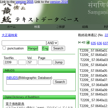
Link to the
version 2015
Link to the
version 2018
T2209_.57.0639c20
T2209_.57.0639c21
T2209_.57.0639c22
T2209_.57.0639c23
T2209_.57.0639c24
ホーム
検索
ご挨拶
組織
利
T2209_.57.0639c25
T2209_.57.0639c26
大正蔵検索
觀經疏傳通記 (No.
22
T2209_.57.0639c27
T2209_.57.0639c28
635
636
637
T2209_.57.0639c29
punctuation
Hangul
Eng
T2209_.57.0640a01
T2209_.57.0640a02
TextNo.
Vol.
Page
T2209_.57.0640a03
T2209_.57.0640a04
INBUDS
T2209_.57.0640a05
T2209_.57.0640a06
INBUDS
(Bibliographic Database)
T2209_.57.0640a07
Search
T2209_.57.0640a08
T2209_.57.0640a09
T2209_.57.0640a10
Digital Dictionary of Buddhism
T2209_.57.0640a11
電子佛教辭典
T2209_.57.0640a12
パスワードがない場合は「guest」でログインしてくださ