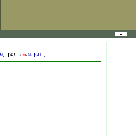
無
] [返り点:
有
/
無
]
[CITE]