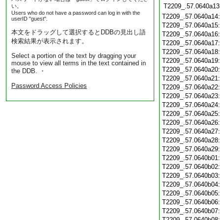
T2209_.57.0640a13
い。
Users who do not have a password can log in with the
T2209_.57.0640a14
userID "guest".
T2209_.57.0640a15
本文をドラッグして選択するとDDBの見出し語
T2209_.57.0640a16
検索結果が表示されます。
T2209_.57.0640a17
T2209_.57.0640a18
Select a portion of the text by dragging your
T2209_.57.0640a19
mouse to view all terms in the text contained in
T2209_.57.0640a20
the DDB. ・
T2209_.57.0640a21
Password Access Policies
T2209_.57.0640a22
T2209_.57.0640a23
T2209_.57.0640a24
T2209_.57.0640a25
T2209_.57.0640a26
T2209_.57.0640a27
T2209_.57.0640a28
T2209_.57.0640a29
T2209_.57.0640b01
T2209_.57.0640b02
T2209_.57.0640b03
T2209_.57.0640b04
T2209_.57.0640b05
T2209_.57.0640b06
T2209_.57.0640b07
T2209_.57.0640b08