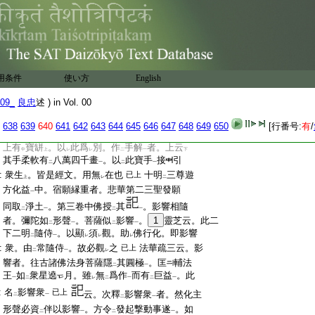
:
者。源清云。衆生字屬
下句
也。而疏牒云
二
一
二
:
但觀手相
者。文有
衆生二字
。應
具牒云
衆
一
二
一
三
二
:
生但觀手相
。謂於
一切處
二聖身同。而衆
一
二
一
:
生欲
知
別者。應
觀
首相
也。若謂
身同衆
レ
レ
レ
二
一
二
:
生
者。何辨
身首同異
遠師屬
上。善導屬
取意
一
二
一
レ
用条件
使い方
English
:
下
或本云
手相
。今用
首本
。見
上經文
。
已上
レ
二
一
二
一
二
一
:
知
待者別
正在
首相
。故首相本其理允矣。
二
一
二
一
09_
良忠
述 ) in Vol. 00
:
淨影･源清。璟興
10
靈芝亦用
首本
。天台用
二
一
:
二。謂彼疏云。但觀手相者。有
作
頭首解
者。
638
639
640
641
642
643
644
645
646
647
648
649
650
[行番号:
有
/
レ
レ
二
一
:
上言
觀音頭上天冠中有
一立化佛
。勢至頭
下
二
一
:
上有
寶缾
。以
此爲
別。作
手解
者。上云
中
上
レ
レ
二
一
下
:
其手柔軟有
八萬四千畫
。以
此寶手
接
引
二
一
二
一
:
衆生
。皆是經文。用無
在也
十明
三尊遊
已上
上
レ
二
:
方化益
中。宿願縁重者。悲華第二三聖發願
一
:
同取
淨土
。第三卷中佛授
其
。影響相隨
二
一
二
一
:
者。彌陀如
形聲
。菩薩似
影響
。
1
靈芝云。此二
二
一
二
一
:
下二明
隨侍
。以顯
須
觀。助
佛行化。即影響
二
一
レ
レ
レ
:
衆。由
常隨侍
。故必觀
之
法華疏三云。影
已上
二
一
レ
:
響者。往古諸佛法身菩薩隱
其圓極
。匡
輔法
二
一
:
王
如
衆星遶
月。雖
無
爲作
而有
巨益
。此
一
二
レ
二
一
二
一
:
名
影響衆
已上
云。次釋
影響衆
者。然化主
二
一
二
一
:
形聲必資
伴以影響
。方令
發起撃動事遂
。如
二
一
二
一