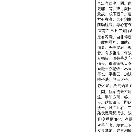
東出直西沒 問。東
觀耶 答。或可觀日
意故。或不觀日。違
方有在者。言有別由
隨願經云。專心有在
言有在
二知障
已上
定有深意。自非得定
不敢判釋耳。跏趺正
加者。先左後右。與
云。有多坐法。何故
安穩故。攝持手足心
偈云。得道慚愧人安
坐魔王亦驚怖。不同
等也。字書云。加趺
曉坐法。但云大坐。
趺相加。故云結加
問。觀念門云左足
違。手印亦爾 答。
云。結加趺者。即伏
伏坐。以左押右。二
雖伏魔意想成佛。故
即交重足而坐。有
次手印者。左右上下
左是掌定。定慧相應