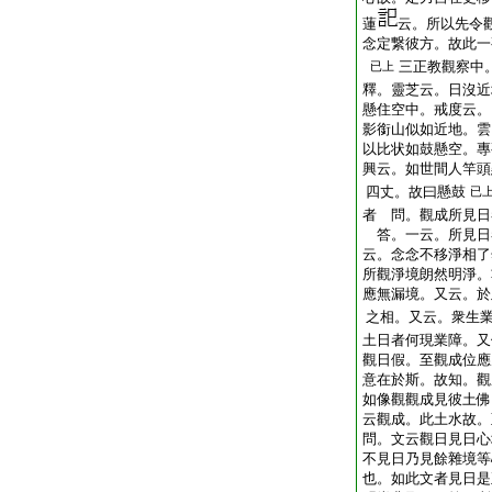
蓮
云。所以先令
念定繋彼方。故此一
三正教觀察中
已上
釋。靈芝云。日沒近
懸住空中。戒度云。
影銜山似如近地。雲
以比状如鼓懸空。專
興云。如世間人竿頭
四丈。故曰懸鼓
已
者 問。觀成所見日
答。一云。所見日
云。念念不移淨相了
所觀淨境朗然明淨。
應無漏境。又云。於
之相。又云。衆生
土日者何現業障。又
觀日假。至觀成位應
意在於斯。故知。觀
如像觀觀成見彼土佛
云觀成。此土水故。
問。文云觀日見日心
不見日乃見餘雜境等
也。如此文者見日是