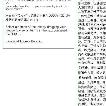
い。
依報之觀。但佛開散
Users who do not have a password can log in with the
人重請當見。亦見正
userID "guest".
二請不出思惟正受請
本文をドラッグして選択するとDDBの見出し語
三觀答思惟正受兩句
検索結果が表示されます。
請説十三觀耶。此明
淨縁終請別所求別去
Select a portion of the text by dragging your
説者。指顯行縁始廣
mouse to view all terms in the text contained in
散善自開之文。又如
the DDB. ・
告命流通。此明始從
Password Access Policies
通。定善生起由來已
告等者。正解今告勸
者。即是總告。汝及
而今何故牒初二句爲
如然。但今釋者應當
句有細意故。爲別牒
勸意也。衆生散動
動遍奔六塵。喩之猿
根如猿猴。無有暫
所縁。六境不同。故
標貪而顯諸惑。故云
縁境。貪瞋相續亂心
境縁名爲捨縁。住於
諸縁務名爲捨縁。閑
如摩訶止觀方便章。