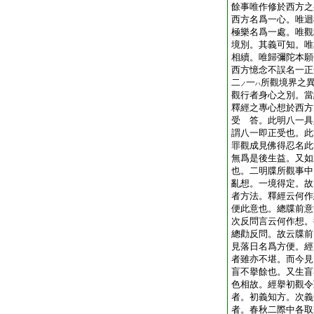
餘事唯作修於西方之
西方名爲一心。唯迴
極樂名爲一處。唯觀
境別。其義可知。唯
相續。唯歸彌陀本願
西方憶念不誤名一正
二
一
所觀境界之
ノ
ハ
觀行者身心之別。當
釋經之專心想於西方
受 答。此明八一具
謂八一即正受也。此
罪觀成見佛得忍名此
無爲是後生益。又如
也。二明牒所觀事中
亂想。一境得定。故
者方法。釋經云何作
便此意也。總牒前意
次反問言云何作想。
總勸反問。故云牒前
見落日名爲方便。經
者雖亦不堪。而今見
盲不擧餘也。又生盲
色相故。經擧初觀令
者。初義知方。次義
者。春秋二際中各取