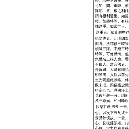
輕。若輕不兼重。理
可知 問。重障可依
障耶 答。根之利鈍
謂有根利遮重。如提
輕。如槃特等。有根
鈍遮重。如常世人。
遮重者。如止觀中
始除也者。此明總擧
懺悔。所謂修三時等
頓滅三障。不經三時
時等。可修懺悔。但
急懺名上根人也。譬
不修人。次合法者。
是資縁。人是知識也
明等者。入觀以前先
土光明超此照曜。伴
觀未成。四儀禮念憶
得定心也。見佛淨土
見彼莊嚴一分。謂所
及三尊光。如日輪現
快樂莊嚴
一云
云云
心。以次下云見彼土
云見餘境故。一云。
心。見彼莊嚴者。指
心故。定力自在更移