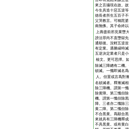
來之言攝現在故。故
今生具造十惡五逆等
徳長者所生五百子不
父哭教言。可稱毘婆
南無佛。其子命終以
上壽盡前邪見業墮
謗法罪尚不直墮獄先
通順後。況輕五逆豈
有定業。遇勝縁時滅
五逆決定業者只是小
檢文。更可思擇。
除滅三障總有二機。
頓滅。一懺即滅名爲
人。但置或言爲對
名頓滅者。釋漸滅相
除三障機。謂第一懺
除黄障。第三懺但除
機。謂第一懺但除黒
障。三者亦二懺除三
黄二障。第二懺但除
不合黒黄。爲顯合黒
來就具有三障機釋成
不具黒黄。或有黄白