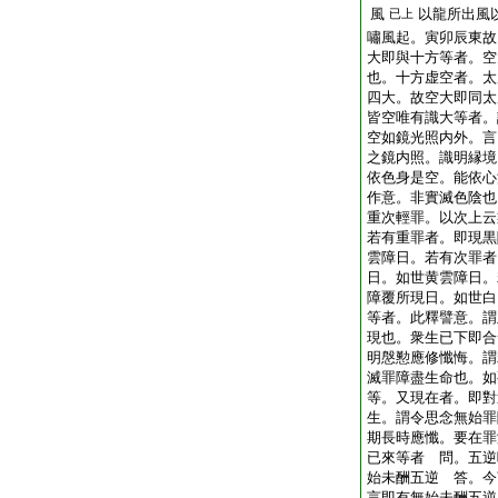
風
以龍所出風
已上
嘯風起。寅卯辰東故
大即與十方等者。空
也。十方虚空者。太
四大。故空大即同太
皆空唯有識大等者。
空如鏡光照内外。言
之鏡内照。識明縁境
依色身是空。能依心
作意。非實滅色陰也
重次輕罪。以次上云
若有重罪者。即現黒
雲障日。若有次罪者
日。如世黄雲障日。
障覆所現日。如世白
等者。此釋譬意。謂
現也。衆生已下即合
明慇懃應修懺悔。謂
滅罪障盡生命也。如
等。又現在者。即對
生。謂令思念無始罪
期長時應懺。要在罪
已來等者 問。五逆
始未酬五逆 答。今
言即有無始未酬五逆