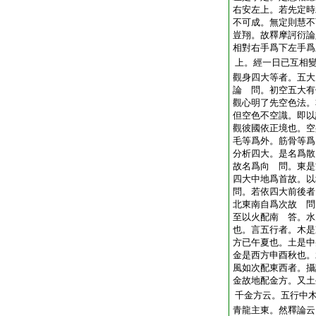
右安左上。若先定時
不可成。無定則慧不
豈翔。故釋摩訶衍論
相對右手爲下左手爲
上。經一日已互相
觀身四大等者。五大
論 問。初空五大有
觀心明了先空色法。
但空色不空識。即以
觀彼國依正境也。空
毛等爲外。筋骨等爲
分析四大。是名爲散
故名爲向 問。東是
四大中地爲首故。以
問。若依四大前後者
北東南自爲次故 問
至以火配南 答。水
也。言五行者。木是
方已午夏也。土是中
金是西方申酉秋也。
風如次配東西者。攝
金故地配金方。又土
千金方云。五行中木
青龍主東。然釋論云