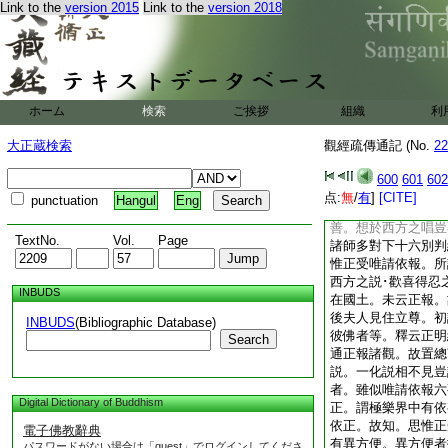
Link to the
version 2015
Link to the
version 2018
量壽觀得生彼國也。
作無量壽觀。此中凡
六段。今開爲二。第
觀。第二有三觀。作
觀示令繋心。佛告下
云何下明作日觀。靈
ホーム
検索
ご挨拶
組織
利
之處。云何下別列十
大正蔵検索
觀經疏傳通記 (No.
22
念一處者是總觀。
今告勸通下諸觀者。
600
601
602
六 答。通十三觀。
点:
無
/
有
]
[CITE]
punctuation
Hangul
Eng
依正。今之告勸何局
善。想於西方之唱豈
TextNo.
Vol.
Page
諸師多對下十六別判
惟正受唯請依報。所
西方之説･歡喜得忍
INBUDS
在國土。未云正報。
後夫人見住立尊。初
INBUDS
(Bibliographic Database)
彼佛者等。釋云正明
Search
通正報諸觀。故置總
説。一化説相不見豈
者。雖似唯請依報六
Digital Dictionary of Buddhism
正。謂極樂界中有依
依正。故知。思惟正
電子佛教辭典
有異方便。異方便者
パスワードがない場合は「guest」でログインしてくださ