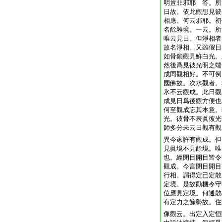
明豈非邪耶 答。所
日故。依此觀想見彼
相應。何云邪耶。初
名餘雜境。一云。所
唯云見日。但淨相者
故名淨相。又雖假日
如骨鎖觀見鮮白光。
然後爲見彼光明之端
成同觀相好。不可例
國佛故。次水觀者。
氷不云觀成。此日觀
成見日爲後觀方便也
何至觀成忘其本意。
光。彼骨不表眞彼光
師多分未云日觀有觀
異今家許有觀成。但
見眞境不見餘境。唯
也。經閉目開目皆令
觀成。今言閉目開目
行相。謂得定已定散
定境。是故勸機令守
位應見定境。何通散
有定力之餘勢故。住
像觀云。出定入定恒