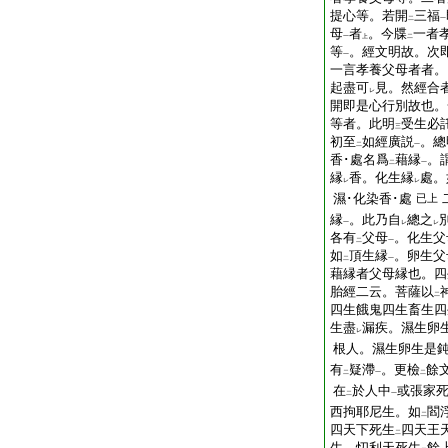
提心等。若開
三福
二
一
母
者
。今牒
一者
一
上
二
等
。經文明故。次
一
一言孝養父母者者。
起盡可
見。然經合
レ
開即是心行別故也。
等者。此明
受生必
三
初至
如經廣説
。總
二
一
香･處名爲
藉縁
。
二
一
縁
香。化生縁
處。
レ
レ
濕･化染香･處
已上
縁
。此乃自
總之
一
レ
レ
各有
父母
。化生父
二
一
如
頂生縁
。卵生父
二
一
藉縁者父母縁也。四
胎經二云。菩薩以
二
四生餓鬼四生畜生四
生盡
漏疾。濕生卵
レ
根人。濕生卵生是
有
疑滯
。更檢
餘
二
一
二
在
於人中
或張家
二
一
西拘耶尼生。如
閻
二
四天下死生
四天王
二
生。忉利天死生
餘