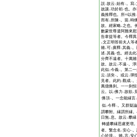
説
故云
始有
。寫
一
二
一
二
故讓
功於初
也。亦
二
一
義推釋也。所
以推
而有
所陳
。當
時
二
一
レ
故。經家略
之也。
レ
數蒙世尊遣阿難來慰
告韋提等者。今釋異
文正明答前夫人等
レ
雖
可
廣釋
其義
。
レ
三
二
一
述
其義
也。經去此
二
一
分齊不遠者。十萬雖
故。故云
不遠
。淨
二
一
此似
今義
。第二一
二
一
云
須臾
。或云
彈
二
一
二
見者。此約
觀成
。
二
一
萬億佛刹。一一刹恒
云。以
佛力
故欲
二
一
レ
佛頂
。一念能縁言
一
似
今釋
。又群疑
二
一
謂攀附。縁謂所縁。
日無
息。故云
攀縁
レ
二
轉盛攀縁思慮更増
者。繋念名
安心
。
二
一
心於境
。雖
言
安
一
レ
二