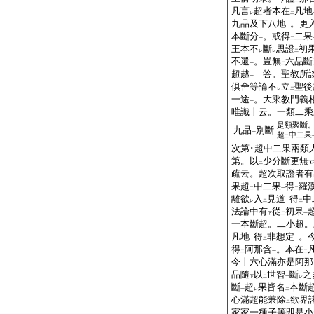
二
凡言
超者本在
凡地
レ
二
九品及下八地
。更
一
本斷分
。或得
二果
一
二
王本不
斷
思證
初
レ
レ
二
不還
。豈無
六品斷
一
二
超越
答。聖教所
一
倶舍等論不
立
聖後
レ
二
一途
。大乘教門義
一
唯識十云。一類二乘
是類聚斷
九品
別斷
一
超
中二果
二
次第･超中二果兩類
第。以
少分斷更無
二
疏云。超次取證者有
果超
中二果
得
羅
二
一
二
離欲
入
見道
得
中
レ
二
一
二
法論中有
從
初果
下
二
一
一本斷超。二小超。
凡地
得
非想定
。
一
二
一
得
阿那含
。本在
二
一
二
今十六心滿亦是阿那
品隨
以
世智
斷
之
下
二
一
レ
斷
超
果皆名
本斷
一
レ
二
心滿超能兼除
欲界
二
家家一種子等即是小