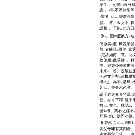
二
一
レ
衆生
。心隨
逐外
一
恚
。得
不淨無常等
一
二
煩惱
經廣説衆
已上
一
譬
答。今文不
釋
一
レ
説相
。下以
此方日
一
二
像
。類
度彼方
名
一
一
便微笑
至
廣説衆譬
一
二
然
者佛現
微笑
意
一
二
一
定故如何 答。此
レ
故偏屬
散善縁
。解
二
一
中。經亦令未來世等
未來
答。定散往
一
今經文且對
當機韋
二
機
也。亦非
是無
一
三
二
芝云。亦令未來者。
謂千鈞之弩豈特爲
二
云。亦令下釋
經未
二
故云
亦也。魏誌云
レ
一
發
機。萬石之鐘不
斤爲
鈞。鼷即小鼠
レ
多亦然也
四明
已上
レ
養父母即有其四者。
者孝養父母等。二者