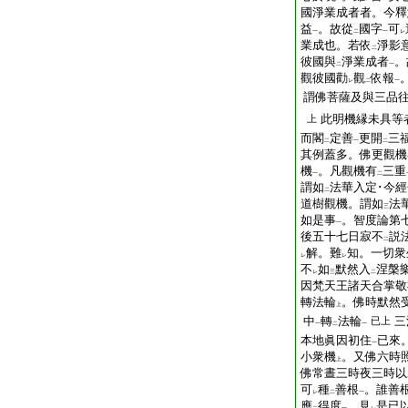
國淨業成者者。今釋
益
。故從
國字
可
一
二
一
レ
業成也。若依
淨影
二
彼國與
淨業成者
。
二
一
觀彼國勸
觀
依報
レ
二
一
謂佛菩薩及與三品
此明機縁未具等
上
而閣
定善
更開
三
二
一
二
其例蓋多。佛更觀機
機
。凡觀機有
三重
一
二
謂如
法華入定･今
二
道樹觀機。謂如
法
三
如是事
。智度論第
一
後五十七日寂不
説
二
解。難
知。一切衆
レ
レ
不
如
默然入
涅槃
レ
三
二
因梵天王諸天合掌敬
轉法輪
。佛時默然
上
中
轉
法輪
三
已上
一
二
一
本地眞因初住
已來
一
小衆機
。又佛六時
上
佛常晝三時夜三時以
可
種
善根
。誰善
レ
二
一
應
得度
。見
是已