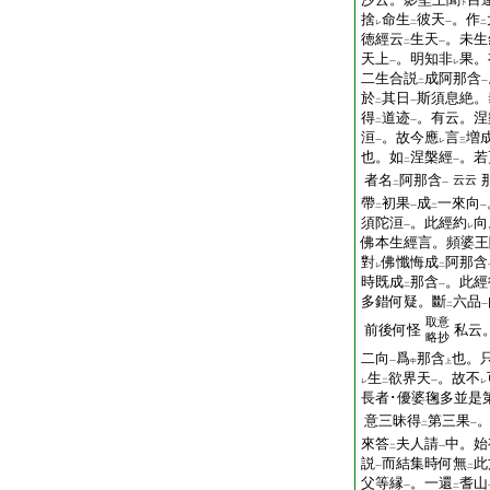
下
捨
命生
彼天
。作
レ
二
一
二
徳經云
生天
。未生
二
一
天上
。明知非
果。
一
レ
二生合説
成阿那含
二
一
於
其日
斯須息絶。
二
一
得
道迹
。有云。涅
二
一
洹
。故今應
言
増
一
レ
三
也。如
涅槃經
。若
二
一
者名
阿那含
云云
二
一
帶
初果
成
一來向
二
一
二
一
須陀洹
。此經約
向
一
レ
佛本生經言。頻婆王
對
佛懺悔成
阿那含
レ
二
時既成
那含
。此經
二
一
多錯何疑。斷
六品
二
一
取意
前後何怪
私云
略抄
二向
爲
那含
也。
一
中
上
生
欲界天
。故不
レ
二
一
レ
長者･優婆毱多並是
意三昧得
第三果
二
一
來答
夫人請
中。始
二
一
説
而結集時何無
此
一
二
父等縁
。一還
耆山
一
二