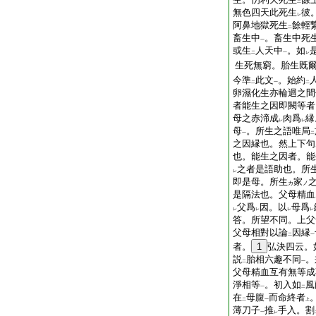
二
無色四天此死生
彼
レ
阿鼻地獄死生
餘輕
二
畜生中
。畜生中死
一
或生
人天中
。如
二
一
レ
生死無窮。胎生既
今準
此文
。始約
二
一
二
卵濕化生亦輪迴之間
者能生之因即闕等者
母之赤渧成
肉爲
縁
レ
レ
母
。所生之語唯局
一
二
之因縁也。然上下句
也。能生之因者。能
之者是語助也。所
レ
即是母。所生
家
カ
ノ
是隔法也。父母精血
父爲
因。以
母爲
レ
レ
レ
レ
答。所望不同。上父
父母相對以論
因縁
二
一
者。
1
弘決四云。
説
胎相六趣不同
。
二
一
父母精血互有無等成
淨相等
。初入如
風
一
二
在
母腹
而命終者
二
一
上
薄刀子
推
手入。割
一
レ