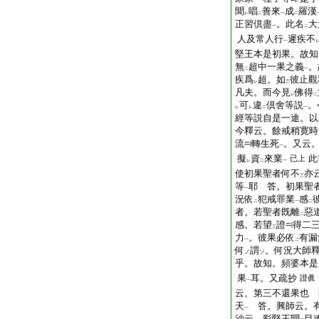
聞
唱
善來
成
羅漢
レ
二
一
二
正習倶盡
。此名
大
一
二
人及常人行
遲疾不
一
堅王本是初果。故知
無
超中一果之義
。
二
一
疾爲
超。如
彼止觀
レ
三
凡夫。而今見
佛得
レ
二
可
違
倶舍等説
。
レ
レ
二
一
經等説自是一途。以
今釋云。餘戒稍寛時
流
轉生死
。又云
一
擬
資
來業
此
已上
レ
二
一
使初果聖者何不
亦
三
等
耶 答。初果聖
一
況依
犯戒罪業
感
二
一
二
者。若聖者既離
惡
二
感。若望
證
得二
三
力
。彼果必依
有漏
一
二
何
謂
。何況大師
ノ
ソ
乎。故知。頻婆本是
果
耳。又疏抄
證眞
一
云。第三不還果也 
天
答。興師云。有
一
沙云。影堅王聞
目