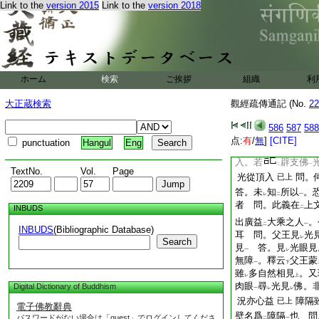
一
二
Link to the
version 2015
Link to the
version 2018
若干光明
。照
十方
一
二
照
十方菩薩乃至住
下
二
光明
。照
十方得位
一
二
頂上放
百萬阿僧祇
二
明
。照
於十方諸佛
一
二
空
。成
光明網
。
ホーム
検索
ご挨拶
組織
利
一
二
一
光隨
其入處
所
益
二
一
レ
大正蔵検索
觀經疏傳通記 (No.
22
地獄
光從
足下
二
一
二
入。若
586
餓鬼
587
光
588
二
一
点:
有
/
無
]
[CITE]
punctuation
Hangul
Eng
入。若
天道
光
二
一
入。若
辟支佛
二
一
TextNo.
Vol.
Page
光從頂入
問。
已上
答。未
知
所以
。
レ
二
一
者 問。此義在
上
INBUDS
二
出廣益
大乘之人
。
二
一
INBUDS
(Bibliographic Database)
耳 問。父王見
光
レ
Search
見
答。見
光眼見
一
レ
無障
。釋云
父王蒙
一
下
雖
多自然相見
。又
レ
上
肉眼
尋
光見
佛。
Digital Dictionary of Buddhism
一
レ
レ
況亦心益
障隔
已上
電子佛教辭典
壁名爲
障隔
也 問
パスワードがない場合は「guest」でログインしてくださ
二
一