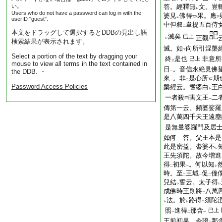
い。
答。經釋無
文。豈
レ
Users who do not have a password can log in with the
婆見
佛得
果。應
レ
下
userID "guest".
中但叙
韋提五百侍
二
本文をドラッグして選択するとDDBの見出し語
滅矣
已上
正觀
レ
検索結果が表示されます。
滅。如
向所引涅槃
下
Select a portion of the text by dragging your
終
是也
非意所
已上
上
mouse to view all terms in the text contained in
日
。音信永絶見佛
the DDB. ・
一
來
。非
是心所
期
一
二
Password Access Policies
槃經云。耆婆白
王
レ
一者殺
害文王
二
一
傳第一云。頻婆娑羅
是八萬四千天王遠塵
是無量婆羅門及居
如何 答。父王本是
此是密益。耆婆不
レ
王先須陀。故今増進
得
初果
。何以知
二
一
レ
時。至
王城
促
僮
二
一
二
兒結
誓云。太子得
レ
レ
成佛時王則將
八萬
二
法。於
路得
須陀
レ
レ
二
照
進得
那含
已上
一
二
一
王前初果。今證
那