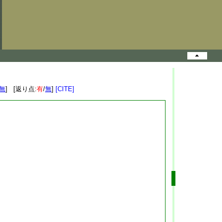
無
] [返り点:
有
/
無
]
[CITE]