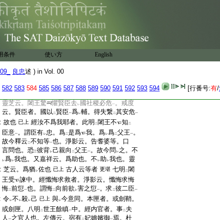
レ
三
:
若旃陀羅治國理
民。無
有
是處
魁膾之
已上
レ
レ
二
一
:
類何治
國也。問曰諫辭麁惡等者。此明
按
レ
二
:
劍却行而退之意
。問意可
見。答意以
二道
一
レ
二
:
理
會
不
迴
身。謂麁諫
王爲
息
害母
。其實
一
レ
レ
レ
レ
レ
二
一
:
不
可
乖
君臣義
。況復闍王瞋毒未
除。故危
レ
レ
二
一
レ
二
用条件
使い方
English
:
己身。以
此二意
故自按
劍却行退也。又天
二
一
レ
:
台云。按
劍現
威以息
王忿
也。靈芝云。二大
レ
レ
二
一
09_
良忠
述 ) in Vol. 00
:
臣下三諫已欲
去。按劍却行示
威令
懼
已上
レ
レ
レ
:
五明
闍王生
怖中。經惶懼者。今釋可
見。法
582
583
584
585
586
587
588
589
590
591
592
593
594
[行番号:
有
/
二
レ
:
聰云。經惶懼有
二意
。一惶失
位。二懼
臣叛
。
二
一
レ
二
一
:
靈芝云。闍王驚
懼賢臣去
國社稷必危
。戒度
レ
一
:
云。賢臣者。國以
賢臣
爲
輔。得失繋
其安危
二
一
レ
二
一
:
故也
經汝不爲我耶者。此明
闍王不
知
已上
二
二
:
臣意
。謂臣有
忠。爲
是爲
我。爲
爲
父王
。
一
レ
二
レ
二
一
:
故今釋云
不知等
也。淨影云。告耆婆等。口
二
一
:
言問也。恐
彼背
己親向
父王
。故今問
之。不
三
レ
二
一
レ
:
爲
我也。又嘉祥云。爲助也。不
助
我也。靈
レ
レ
レ
レ
:
芝云。爲猶
佐也
古人云等者
七明
闍
已上
更堪
レ
二
:
王受
諫中。經懺悔求救者。淨影云。懺悔求悔
:
悔
前愆
也。謂悔
向前欲
害之愆
。求
彼二臣
二
一
二
レ
一
二
一
:
令
不
殺
己
與
今意同。本匣者。或劍鞘。
已上
レ
レ
レ
レ
:
或劍匣。八明
世王餘瞋
中。經内官者。事
夫
二
一
二
:
人
之官人也。左傳云。宿有
妃嬙嬪御
焉。杜
一
二
一