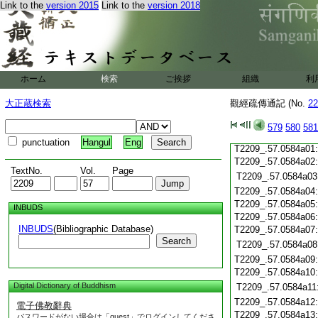
Link to the
version 2015
Link to the
version 2018
T2209_.57.0583c20
T2209_.57.0583c21
T2209_.57.0583c22
T2209_.57.0583c23
T2209_.57.0583c24
ホーム
検索
ご挨拶
組織
利
T2209_.57.0583c25
T2209_.57.0583c26
大正蔵検索
觀經疏傳通記 (No.
22
T2209_.57.0583c27
T2209_.57.0583c28
579
580
581
T2209_.57.0583c29
punctuation
Hangul
Eng
T2209_.57.0584a01
T2209_.57.0584a02
TextNo.
Vol.
Page
T2209_.57.0584a03
T2209_.57.0584a04
T2209_.57.0584a05
INBUDS
T2209_.57.0584a06
INBUDS
(Bibliographic Database)
T2209_.57.0584a07
Search
T2209_.57.0584a08
T2209_.57.0584a09
T2209_.57.0584a10
Digital Dictionary of Buddhism
T2209_.57.0584a11
T2209_.57.0584a12
電子佛教辭典
T2209_.57.0584a13
パスワードがない場合は「guest」でログインしてくださ