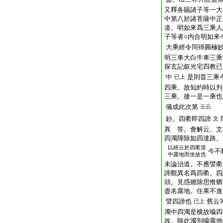
又釋各賜諸子等一大
中第八於諸菩薩中正
道。明如來爲三乘人
子等者○内合明如來
大乘經令同得圓極
明三車大白牛車三乘
探玄記叙光宅四教已
中
是則昔三乘
已上
四乘。故知約時以判
三乘。後一是一乘也
儀成此次第
云云
鈔。四衢即四諦
文
異 答。會解云。文
四濁障除如四達路。
以經云於四衢道
今不
中露地而坐故也
未論治道。不應譬衢
諦觀異名爲四衢。四
頭。見惑雖除思惟猶
盡名露地。住果不進
譬四諦也
舊云
已上
濁中四濁是横故喩四
故。除此濁別喩露地