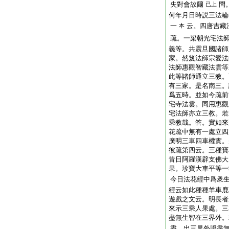
失對會故爾
問
已上
何年月日時説三法輪
一
云。四唐吉藏
本
疏。一梁朝光宅法
義等。共震旦國諸師
家。然笈法師宗愛法
法師惠觀智藏法雲等
此等諸師通立三教。
有三家。是名南三。
爲五時。並如今疏前
宅寺法雲。同用惠觀
宅法師亦立三教。若
乘教哉。答。實如來
花疏中無有一處立四
廣明三車四車權實。
彼疏第四云。三種寶
昔日阿羅漢辟支佛大
果。珍寶大車平等一
今日法花經中爲衆
經云如此種種羊車鹿
遊戲之文云。明長者
來示三乘人果處。三
盡無生智在三界外。
盡。出三界外證盡