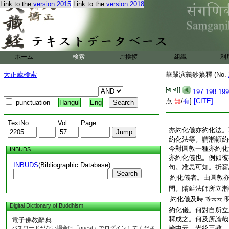
Link to the
version 2015
Link to the
version 2018
ホーム
検索
ご挨拶
組織
利
大正蔵検索
華嚴演義鈔纂釋 (No.
197
198
199
点:
無
/
有
]
[CITE]
punctuation
Hangul
Eng
TextNo.
Vol.
Page
亦約化儀亦約化法。
約化法等。謂漸頓約
今對圓教一種亦約化
INBUDS
亦約化儀也。例如彼
INBUDS
(Bibliographic Database)
句。准思可知。折薪
Search
約化儀者。由圓教
問。隋延法師所立漸
約化儀及時
等云云
Digital Dictionary of Buddhism
約化儀。何對自所立
釋成之。何及所論哉
電子佛教辭典
輪中云。光統三教。
パスワードがない場合は「guest」でログインしてくださ