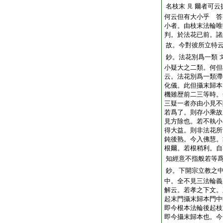
名枝末
爾者可云
見
何云但有大小乎 答
小者。由枝末法輪唯
判。於法花已前。諸
故。今對彼所立特
鈔。法花別爲一類
小疑大之二類。何但
云。法花別爲一類滯
化儀。此但攝末歸本
機雖歴前二三等時。
三疑一者亦由小見不
若爲了。則存小乘故
見方除也。若不執小
得大益。則非法花所
鈍後熟。今入佛慧。
根爾。若根稍利。自
知經意不指般若等
鈔。下開宗立教之
中。全不見三法輪義
解云。若孝之下文。
起末門攝末歸本門中
即今根本法輪後起枝
即今攝末歸本也。今