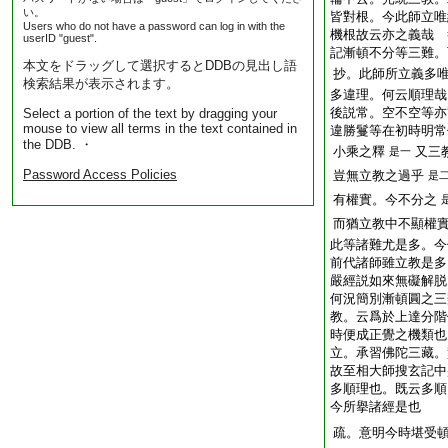
い。
皆對根。今此師立唯
Users who do not have a password can log in with the
機根故云亦之義哉 
userID "guest".
記漸頓不分等三難。
本文をドラッグして選択するとDDBの見出し語
抄。此師所立義多
検索結果が表示されます。
多違理。何云順理哉
後説常。空不空等亦
Select a portion of the text by dragging your
mouse to view all terms in the text contained in
違勝鬘等在初時明常
the DDB. ・
小乘之釋
又三
是一
Password Access Policies
豈無立教之過乎
是
有權實。今不分之
而猶立教中不顯權
此等諸難尤是多。今
前代諸師雖立教是多
嚴經説如來無礙解脱
何況簡別漸頓圓之三
教。云爲於上達分階
時便成正覺之機類也
立。承習佛陀三藏。
故至相大師搜玄記中
多順理也。既云多順
今所擧諸經是也
疏。意明今時堪受