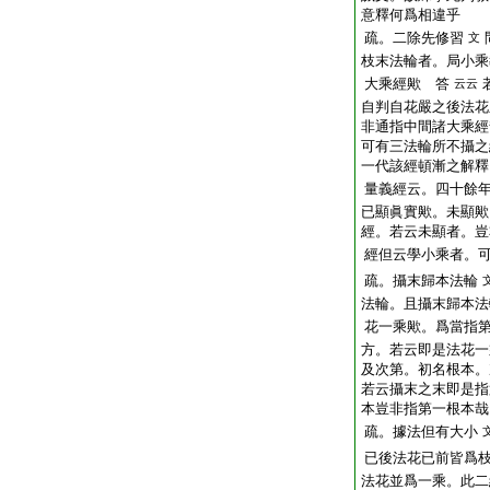
意釋何爲相違乎
疏。二除先修習
文
枝末法輪者。局小乘
大乘經歟 答
云云
自判自花嚴之後法花
非通指中間諸大乘經
可有三法輪所不攝之
一代該經頓漸之解釋
量義經云。四十餘
已顯眞實歟。未顯歟
經。若云未顯者。豈
經但云學小乘者。
疏。攝末歸本法輪
法輪。且攝末歸本法
花一乘歟。爲當指
方。若云即是法花一
及次第。初名根本。
若云攝末之末即是指
本豈非指第一根本哉
疏。據法但有大小
已後法花已前皆爲
法花並爲一乘。此二