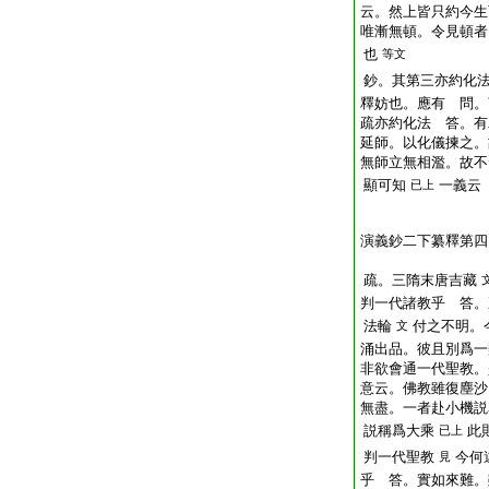
云。然上皆只約今生
唯漸無頓。令見頓者
也
等文
鈔。其第三亦約化
釋妨也。應有 問。
疏亦約化法 答。有
延師。以化儀揀之。
無師立無相濫。故不
顯可知
一義云
已上
演義鈔二下纂釋第四
疏。三隋末唐吉藏
判一代諸教乎 答。
法輪
付之不明。
文
涌出品。彼且別爲一
非欲會通一代聖教。
意云。佛教雖復塵沙
無盡。一者赴小機説
説稱爲大乘
此
已上
判一代聖教
今何
見
乎 答。實如來難。