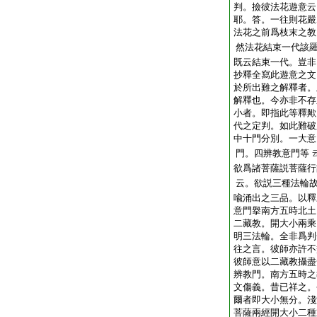
判。撿彼法花遊意云
耶。答。一往則花嚴
法花之前爲枝末之教
然法花結束一代該
既云結束一代。豈非
抄釋全寫此遊意之文
於所出難之解釋者。
解釋也。今亦非不存
小者。即指此等釋歟
代之定判。如此難破
中十門分別。一大意
門。四辨教意門等
欲爲諸菩薩説菩薩行
云。欲説三種法輪
喩涌出之三品。以釋
意門擧南方五時北土
二藏教。開大小兩乘
明三法輪。全非爲判
往之言。彼師亦許不
彼師意以二藏教攝盡
辨教門。南方五時之
文傷義。昔已祥之。
爾者即大小無分。淺
菩薩兩經開大小二種