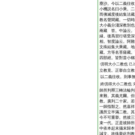
塵沙。今以二義往收
小機説名曰小乘。二
而佛滅度後結集法藏
教名聲聞藏。一切時
大小義分淺深教別也
兩藏 答。中論云。
縁。後爲習行堪受深
相。智度論云。阿難
文殊結集大乘藏。地
藏。方等名菩薩藏。
四部經。皆對昔小稱
倶明大小二教也
已
立教竟。正擧自立教
以二義往收。則事
終倶得大小二教也
師所判釋三轉法輪判
來難。其義尤爾。但
教。廣列二十家。若
一師指類之。然嘉祥
讖所立半滿二教。其
今不可重擧。然彼三
束一代。正是彼師所
中依本起末攝末歸本
誠文。故殊擧此判教