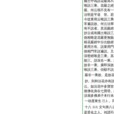
國土中爲説花嚴爲不
唯説三乘。花嚴之經
嚴。何云我不見有一
法明是平道 答。若
今從業用云唯説三乘
常遍説故。何云法華
有不説者。其花嚴經
抄云或有國土唯説三
徳相唯是花嚴更無餘
根花嚴經中分出餘經
業用方有。説業用門
徳相門常説遍説。又
深密經唯是三乘。其
能三。語深名一乘。
故非一乘。廣即深故
唯説三乘。但顯不説
嚴非一乘故。是故
抄。則和法花亦有
云。如法花中多寶世
後佛化身在七寶塔。
須扇多佛弟子本行未
一劫度衆生
。
已上
十八
文句第八
云云
是受化之人。何謂不