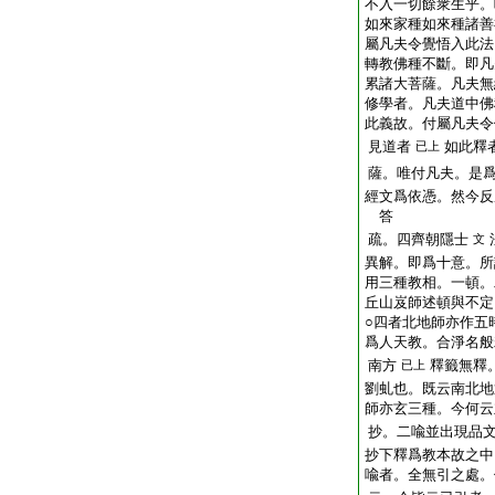
不入一切餘衆生乎。
如來家種如來種諸善
屬凡夫令覺悟入此法
轉教佛種不斷。即凡
累諸大菩薩。凡夫無
修學者。凡夫道中佛
此義故。付屬凡夫令
見道者
如此釋
已上
薩。唯付凡夫。是
經文爲依憑。然今反
答
疏。四齊朝隱士
文
異解。即爲十意。所
用三種教相。一頓。
丘山岌師述頓與不定
○四者北地師亦作五
爲人天教。合淨名般
南方
釋籤無釋
已上
劉虬也。既云南北地
師亦玄三種。今何云
抄。二喩並出現品
抄下釋爲教本故之中
喩者。全無引之處。