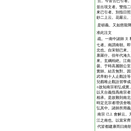
云。今皆云已引者
並出現文者。雙指二
來已引者。別指日照
鈔二上云。花嚴云。
是頓義。又如慈龍
准此注文
疏。一南中諸師
文
七者。南謂南朝。即
北也。自宋朝已來。
禀羅什。但年代淹久
來。玄綱殆絶。江南
曇。于時高麗朗公至
實師。結舌無對。因
武帝勅十人止觀詮等
兒戲唯止觀詮習學成
○故知南宗初弘成實
以天台義指爲南宗者
相承。是故難則南北
時定北宗者理倶舍唯
弘其中。諸師所用義
南宗
會解云。
已上
江之南也。以當宋齊
代皆都建康而曰南