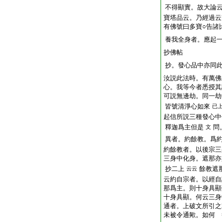
不得顯實。故大論
寶塔品云。乃經過云
有佛號曰多寶○告諸
養我全身者。應起
抄佛帖
抄。發心品中亦同
汝説此法時。有萬佛
心。我等今者悉授其
可説無邊劫。同一劫
皆號清淨心如來
已
起信所説三種發心中
釋迦爲主但是
問
文
異者。約餘教。爲
約餘教者。以後宗三
三身中化身。遮那亦
抄二上
餘教遮
云云
云約自宗者。以經自
那爲主。則十身具顯
十身具顯。何云三身
通者。上破文所引之
未被令通歟。如何 