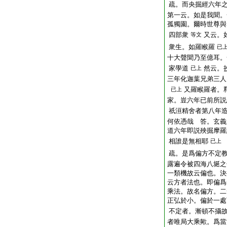
疏。而央掘經六年
第一云。如是我聞。
孤獨園。爾時世尊與
四部衆
又云。
等文
衆生。如羅睺羅
已
十大聲聞乃至億耳。
家學道
然云。
已上
三年化迦葉兄弟三人
又羅睺羅者。
已上
家。豈六年已前所説
祇洹精舍者第八年
何依憑哉 答。玄義
道六年即説殃掘摩羅
相誰是無相耶
已上
疏。是爲偏方不定
露遍令被四海八埏之
一類機故云偏也。決
云方者法也。即偏爲
乘法。故名偏方。二
正弘於小。偏於一處
不定者。漸頓不攝
者唯局大乘歟。爲當