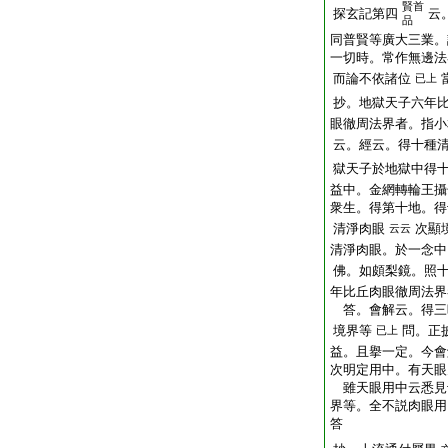
賢首
探玄記第四
云
品
同普賢等廣大三業。
一切時。常作無邊法
而論不依諸位
已上
抄。地獄天子六年
眼徹周法界者。指小
云。經云。得十種
獄天子於地獄中得
益中。金網轉輪王攝
衆生。得第十地。得
清淨肉眼
次顯
云云
清淨肉眼。於一念中
佛。如頗梨鏡。照
年比丘肉眼徹周法界
答。會解云。得三
境界等
問。正
已上
益。且擧一定。今會
次明定用中。有天眼
雖天眼用中云悉見
界等。全不説肉眼用
答