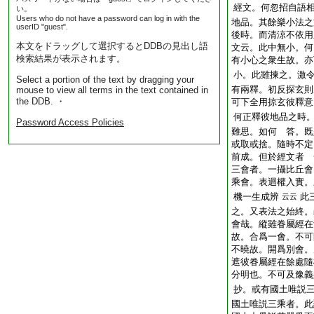
經文。何忽招自語
い。
Users who do not have a password can log in with the
地品。其餘樂小法之
userID "guest".
後時。而清涼不依用
本文をドラッグして選択するとDDBの見出し語
文云。此中無小。何
検索結果が表示されます。
有小心之衆生故。亦
小。此雖揀之。激
Select a portion of the text by dragging your
有兩釋。初反探玄則
mouse to view all terms in the text contained in
the DDB. ・
可下全用掠玄彼釋意
何正釋彼地品之時
Password Access Policies
難思。如何 答。既
或取或捨。隨時不定
前成。但於經文者 
三會者。一攝比丘會
乘會。表迴權入實。
機一生成辨
此
云云
之。又表法之始終。
會哉。縱雖眷屬經在
故。合爲一會。不可
不曉故。開爲別會。
遮彼眷屬經在餘處隨
分明也。不可及豫義
抄。或有國土唯説
國土唯説三乘者。此