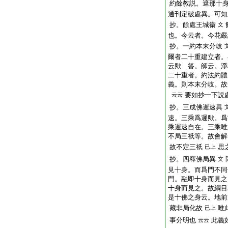
約餘教説。遮那十
通刊定破處異。可知
抄。餘處王城衞
文
也。今云者。今花嚴
抄。一約本末分岐
爾者二十重建立者。
云歟 答。師云。淨
二十重者。約法約體
義。則本末分岐。故
要如抄一下説
云云
抄。三成佛遲速異
速。三乘爲遲歟。爲
乘遲速自在。三乘唯
不局三祇等。故會解
故不定三祇
思
已上
抄。四釋佛局異
文
見十身。而爲門不同
門。融即十身而見之
十身而見之。故綱目
是十佛之身云。地前
藏非局化故
唯
已上
事分明也
此義
云云