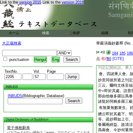
疏十下云。後
已上
Link to the
version 2015
Link to the
version 2018
教意。故但云。復有
故非別會
既云
已上
兩經共一處一會説之
答。一義云。今救平
順能破許此經中。有
ホーム
検索
ご挨拶
組織
利
之。是即主與眷屬兩
全同彼云非別會也。
大正蔵検索
華嚴演義鈔纂釋 (No.
此經中有隨機説。故
會説之。故餘處也。
184
185
186
即用賢首刊定等意歟
点:
有
/
無
]
[CITE]
punctuation
Hangul
Eng
十上釋前疏云。疏不
刊定記開此説。乘人
TextNo.
Vol.
Page
會。四諸乘人會。
抄意同彼所遮之刊定
三云。爾時文殊至福
INBUDS
中○即於其處。説普
INBUDS
(Bibliographic Database)
那由他修多羅以爲眷
Search
諸龍於阿耨多羅三藐
有無量無數衆生。
總云即於其處下。明
等。疏抄釋如上引。
Digital Dictionary of Buddhism
眷屬兩經益。故清涼
電子佛教辭典
爲兩會。今抄何重用
パスワードがない場合は「guest」でログインしてくださ