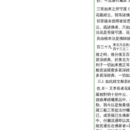
抄。十流通付屬異
三世如來之所守護
花嚴經云。我等諸佛
切菩薩未曾聞者皆
云。疏諸佛者。只如
法花是菩薩守護。花
良由根本法是佛師
東北方品第
百三十九
四十三之二
後之時。後分後五百
甚深經典。於東北方
利子一切如來應正等
般若波羅蜜多甚深經
多甚深經典。一切如
如此經文般若
已上
也
又李長者花
是一
嚴相對明十別中云。
彼維摩經囑累品中。
勒。我今以是無量億
羅三藐三菩提法付囑
已。成菩薩已生佛家
中。付屬流通即以其
能見通生在佛家者○