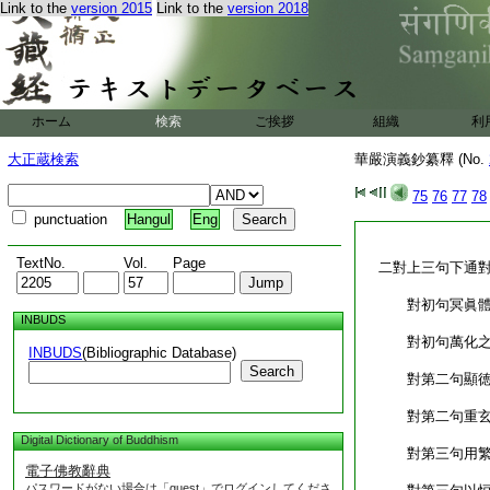
Link to the
version 2015
Link to the
version 2018
ホーム
検索
ご挨拶
組織
利
大正蔵検索
華嚴演義鈔纂釋 (No.
75
76
77
78
punctuation
Hangul
Eng
TextNo.
Vol.
Page
二對上三句下通對
對初句冥眞
INBUDS
對初句萬化之
INBUDS
(Bibliographic Database)
Search
對第二句顯徳
對第二句重玄
Digital Dictionary of Buddhism
對第三句用繁
電子佛教辭典
パスワードがない場合は「guest」でログインしてくださ