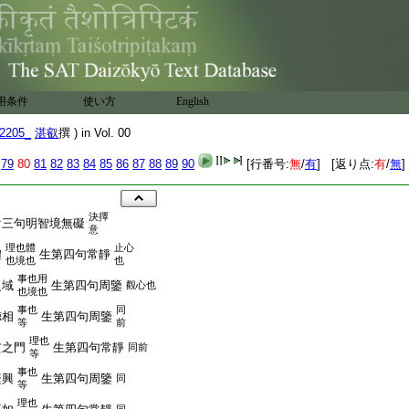
用条件
使い方
English
2205_
湛叡
撰 ) in Vol. 00
79
80
81
82
83
84
85
86
87
88
89
90
[行番号:
無
/
有
] [返り点:
有
/
無
]
決擇
三句明智境無礙
意
理也體
止心
體
生第四句常靜
也境也
也
事也用
域
生第四句周鑒
觀心也
也境也
事也
同
相
生第四句周鑒
等
前
理也
之門
生第四句常靜
同前
等
事也
興
生第四句周鑒
同
等
理也