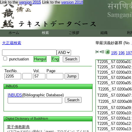
Link to the
version 2015
Link to the
version 2018
T2205_.57.0199c20
T2205_.57.0199c21
T2205_.57.0199c22
T2205_.57.0199c23
T2205_.57.0199c24
T2205_.57.0199c25
ホーム
検索
ご挨拶
組織
利
T2205_.57.0199c26
T2205_.57.0199c27
大正蔵検索
華嚴演義鈔纂釋 (No.
T2205_.57.0199c28
195
196
197
T2205_.57.0199c29
punctuation
Hangul
Eng
T2205_.57.0200a01
T2205_.57.0200a02
TextNo.
Vol.
Page
T2205_.57.0200a03
T2205_.57.0200a04
T2205_.57.0200a05
INBUDS
T2205_.57.0200a06
INBUDS
(Bibliographic Database)
T2205_.57.0200a07
Search
T2205_.57.0200a08
T2205_.57.0200a09
T2205_.57.0200a10
T2205_.57.0200a11
Digital Dictionary of Buddhism
T2205_.57.0200a12
電子佛教辭典
T2205_.57.0200a13
パスワードがない場合は「guest」でログインしてくださ