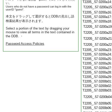
T2205_.57.0200a14
い。
Users who do not have a password can log in with the
T2205_.57.0200a15
userID "guest".
T2205_.57.0200a16
本文をドラッグして選択するとDDBの見出し語
T2205_.57.0200a17
検索結果が表示されます。
T2205_.57.0200a18
T2205_.57.0200a19
Select a portion of the text by dragging your
mouse to view all terms in the text contained in
T2205_.57.0200a20
the DDB. ・
T2205_.57.0200a21
Password Access Policies
T2205_.57.0200a22
T2205_.57.0200a23
T2205_.57.0200a24
T2205_.57.0200a25
T2205_.57.0200a26
T2205_.57.0200a27
T2205_.57.0200a28
T2205_.57.0200a29
T2205_.57.0200b01
T2205_.57.0200b02
T2205_.57.0200b03
T2205_.57.0200b04
T2205_.57.0200b05
T2205_.57.0200b06