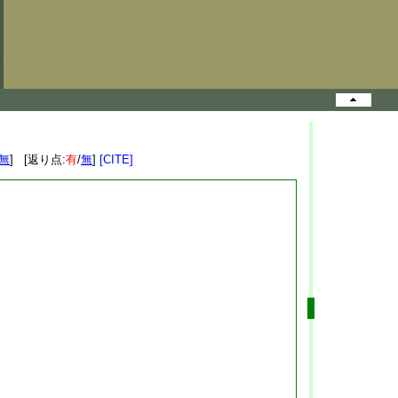
無
] [返り点:
有
/
無
]
[CITE]