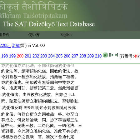
:
頓。而恐化法相濫故。別立圓教以爲第三獨
:
攝花嚴也 問。如光師疏釋者。偏局最初頓
:
説以明其頓。今何約於一法門中具足頓説
:
一切佛法。廣攝涅槃等諸經哉。若如所立
:
者。深密經第三時雙説三性三無性八識二
:
我等。亦應是頓教哉 答
用条件
使い方
English
:
鈔。三圓教者即是花嚴
問。光師所立漸
文
:
頓圓三教中。今花嚴經者。何教所攝哉
2205_
湛叡
撰 ) in Vol. 00
:
答。進云。圓教者即是花嚴
付之不明｣
文
198
199
200
201
202
203
204
205
206
207
208
209
210
[行番号:
有
/
:
疏。此亦約化儀
抄釋意云。此師所立教
文
:
亦約化儀亦約化法。不同諸師偏約化儀但
:
約化法等。謂漸頓約化儀。圓教約化法。故
:
今對圓教一種亦約化法故。指漸頓二種者。
:
亦約化儀也。例如彼有無等四句中雙亦之
:
句。准思可知。折薪記第二云。然此漸頓皆
:
約化儀者。由圓教亦化法故。言亦也
已上
:
問。隋延法師所立漸頓約機以立。齊朝劉虬
:
約化儀及時
明知今對彼劉虬可云亦
等云云
:
約化儀。何對自所立之圓教哉 答。抄至自
:
釋成之。何及所論哉 問。抄下釋吉藏三法
:
輪中云。光統三教。二約化儀。一約化法。三
:
皆對根。今此師立唯約化儀。准此可有亦約
:
機根故云亦之義哉 答。准次下會通刊定