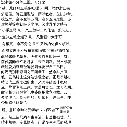
:
記漸頓不分等三難。可知之
:
抄。此師所立義多唯理
問。此師所立義
文
:
多違理。何云順理哉。謂漸教者。先説無常。
:
後説常。空不空等亦爾。准前五時之難。亦
:
違勝鬘等在初時明常住。又違涅槃之時有
:
小乘之釋
又三教中二約化儀一約化法。
是一
:
豈無立教之過乎
又漸頓中大乘可
是二
:
有權實。今不分之
又雖約化儀立頓漸。
是三
:
而猶立教中不顯權實義
准難已前諸師。
是四
:
此等諸難尤是多。今何云義多順理乎 答。
:
前代諸師雖立教是多。未立圓教。況不顯花
:
嚴經説如來無礙解脱圓極祕密自在法門。
:
何況簡別漸頓圓之三類機乎。然今殊指圓
:
教。云爲於上達分階佛境之者。正是初發心
:
時便成正覺之機類也。又此等妙義非私所
:
立。承習佛陀三藏。實是可信也。尤可依用。
:
故至相大師搜玄記中盛依用此立教故。云
:
多順理也。既云多順。明知有小違云事。即
:
今所擧諸經是也
廣明悟修
:
疏。意明今時堪受頓者
禪深詮下
文
漸頓竟
:
云。然上皆只約今生而論。若遠推宿世。則
:
唯漸無頓。令見頓者。已是多生漸熏而發現