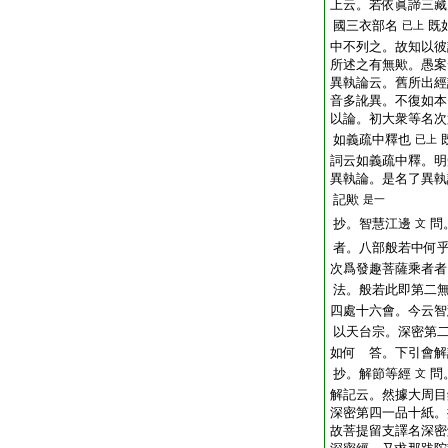
上云。若依眞諦三藏
國三衣部名
既
已上
中不列之。故知以彼
所述之有無歟。愚案
異執論云。舊所出經
音多訛異。不復如本
以論。初大衆等名次
如義疏中釋也
已上
詞云如義疏中釋。明
異執論。是名了異執
記歟
是一
抄。智慧江邊
問
文
者。八部般若中何
次爲發趣菩薩乘者者
法。般若此即第二
四處十六會。今云智
以天台宗。深密第
如何 答。下引會解
抄。解節等經
問
文
解記云。然據大周目
深密第四一品十紙。
故菩提留支譯名深密