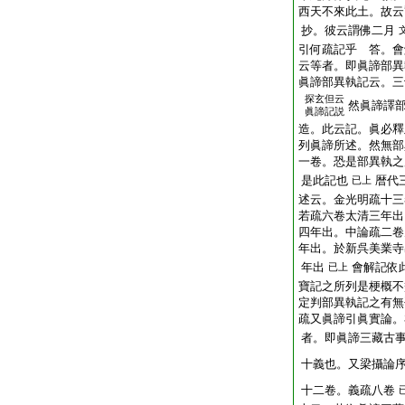
西天不來此土。故云
抄。彼云謂佛二月
引何疏記乎 答。會
云等者。即眞諦部異
眞諦部異執記云。三
探玄但云
然眞諦譯
眞諦記説
造。此云記。眞必釋
列眞諦所述。然無部
一卷。恐是部異執之
是此記也
暦代
已上
述云。金光明疏十三
若疏六卷太清三年出
四年出。中論疏二卷
年出。於新呉美業寺
年出
會解記依
已上
寶記之所列是梗概不
定判部異執記之有無
疏又眞諦引眞實論。
者。即眞諦三藏古
十義也。又梁攝論
十二卷。義疏八卷