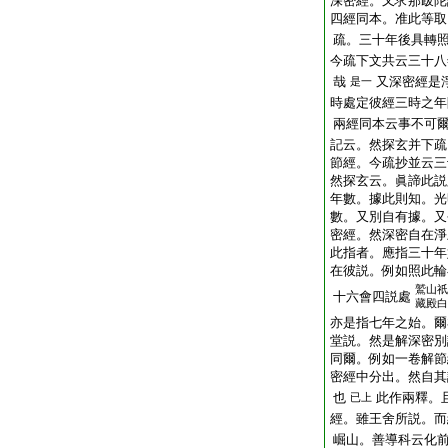
深密經。又求那跋陀
四經同本。准此等取
疏。三十年後具轉
今疏下文共云三十八
哉
又深密經是
是一
時處定彼經三時之年
兩經同本云事不可
記云。然探玄并下疏
節經。今疏抄並云三
然探玄云。眞諦此説
年數。據此則知。光
數。又別自有據。又
密經。然深密自在淨
此指者。應指三十年
在彼説。例如照此輪
鷲山祇
十六會四説處
藏殿白
亦是指七年之始。爾
堂説。然是解深密別
同爾。例如一卷解節
密經中分出。然自其
也
此作兩釋。
已上
經。雖王舍所説。而
崛山。善導科云化