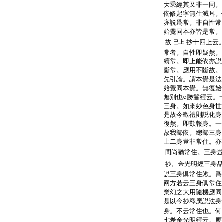
大乘經其又非一同。
依修起寧無生滅耳。
亦説爲常。非自性常
始覺同本亦皆是常。
故
抄十四上云
已上
常者。自性即疑然。
續常。即上能依亦説
斷常。應用不斷故。
先引論。謂本覺是法
始覺同本覺。無復始
無別也○勝鬘經云。
三身。如來妙色身世
是故今敬禮則説化身
復然。即歎報身。一
故我歸依。總歸三身
上二身豈非常住。亦
間尚猶常住。三身
抄。金光明經三身
説三身倶常住歟。爲
兩方若云三身倶常住
業幻之大用隨機應同
是以今抄釋廣説法身
身。不云常住也。何
七卷金光明經云。應