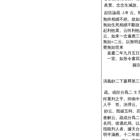
眞實。念念生滅故
起信論疏
云。
上卷
無終相續不絶。故如
無始生死相續不斷故
起利他業。云何利他
云。如來一念遍應三
無始○二云。以無明
覺無始世來
嘉慶二年九月五日
一室。如形令書寫
圓宗末學
演義鈔二下纂釋第三
疏。或但分爲二
文
何重列之乎。抑南中
人乎 答。決擇云。
鈔云。既破五時。
會解云。疏或分爲二
名同。彼通此局。以
指能判人者。據天台
明半滿教。十二年前