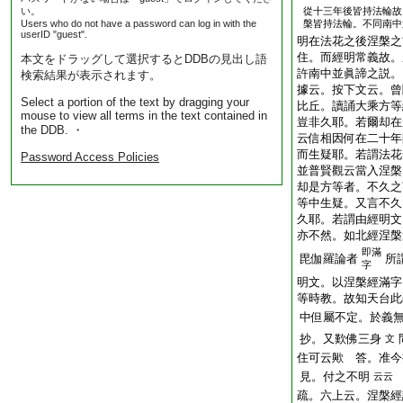
い。
從十三年後皆持法輪故
Users who do not have a password can log in with the
槃皆持法輪。不同南中
userID "guest".
明在法花之後涅槃之
住。而經明常義故。
本文をドラッグして選択するとDDBの見出し語
許南中並眞諦之説。
検索結果が表示されます。
據云。按下文云。曾
Select a portion of the text by dragging your
比丘。讀誦大乘方等
mouse to view all terms in the text contained in
豈非久耶。若爾却在
the DDB. ・
云信相因何在二十年
而生疑耶。若謂法花
Password Access Policies
並普賢觀云當入涅槃
却是方等者。不久之
等中生疑。又言不久
久耶。若謂由經明文
亦不然。如北經涅槃
即滿
毘伽羅論者
所
字
明文。以涅槃經滿字
等時教。故知天台此
中但屬不定。於義
抄。又歎佛三身
文
住可云歟 答。准今
見。付之不明
云云
疏。六上云。涅槃經