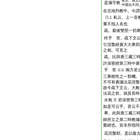
彼云。南北
是滿字教
中開合不同
在北地判教中。今謂
私云。上一音
已上
重不指人名也
疏。最後雙照一切
何乎 答。疏下文
引涅槃經廣大大乘四
之相。可見之
疏。比與唐三藏三
許深密經第三時中廣
乎 答
兩方若
云云
三乘根性之一類機。
不可有廣攝法花涅槃
故今疏下文云。大般
法花之前。就其長時
永無
若深密第三
文
如是可云乎。若云不
畢。此與唐三藏三
師所立之第二時教攝
槃經也。豈非所指同
花涅槃耶。是以復