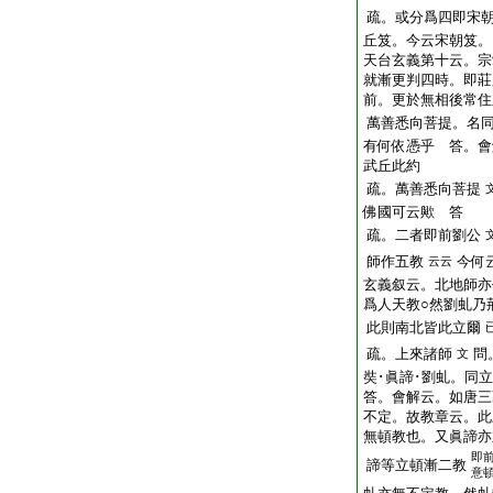
疏。或分爲四即宋
丘笈。今云宋朝笈。
天台玄義第十云。宗
就漸更判四時。即莊
前。更於無相後常住
萬善悉向菩提。名
有何依憑乎 答。會
武丘此約
疏。萬善悉向菩提
佛國可云歟 答
疏。二者即前劉公
師作五教
今何
云云
玄義叙云。北地師亦
爲人天教○然劉虬乃
此則南北皆此立爾
疏。上來諸師
問
文
奘･眞諦･劉虬。同立
答。會解云。如唐三
不定。故教章云。此
無頓教也。又眞諦亦
即
諦等立頓漸二教
意