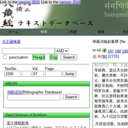
彼村中饒財多寶。特
Link to the
version 2015
Link to the
version 2018
諸比丘還歸本村○與
者本妻也。此婬戒者
善見論第六云。佛成
家。須提那在他國八
陀村。佛成道已十二
ホーム
検索
ご挨拶
組織
利
年。婢如是故不識
大正蔵検索
華嚴演義鈔纂釋 (No.
抄。金光明經既非
可許金光明經屬不定
187
188
189
文明順理中。揀去不
点:
有
/
無
]
[CITE]
punctuation
Hangul
Eng
次第無過
頓不
云云
知可許之 問。正披
TextNo.
Vol.
Page
等經典。是以天台師
前。屬次第教。不許
云。據天台光明玄義
INBUDS
褒貶非無相。不例問
明常住者。是偏方不
INBUDS
(Bibliographic Database)
衆。但云是時如來遊
Search
無常隨等衆。故非次
疑佛壽八十入滅。豈
據眞諦三藏云。此經
Digital Dictionary of Buddhism
前。九十日説引涅槃
電子佛教辭典
月吾當涅槃。信相
パスワードがない場合は「guest」でログインしてくださ