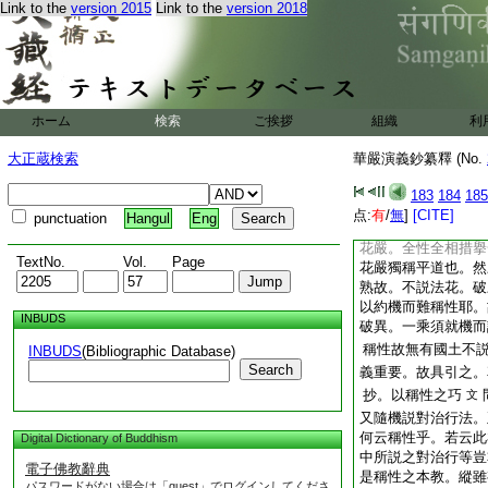
Link to the
version 2015
Link to the
version 2018
演耶。若爾亦應云平
乘究竟。不破則不説
不説花嚴。若爾則非
佛國土不説此法耶 
教。雖同別教常異。
教攝。故若權若末皆
ホーム
検索
ご挨拶
組織
利
無盡無盡愈顯花嚴爲
即。要須泯末歸本。
大正蔵検索
華嚴演義鈔纂釋 (No.
實齊明。而不相即故
實者自實。未甞會權
183
184
185
点:
有
/
無
]
[CITE]
punctuation
Hangul
Eng
不空常等。双明要
花嚴。全性全相措擧
TextNo.
Vol.
Page
花嚴獨稱平道也。然
熟故。不説法花。破
以約機而難稱性耶。
INBUDS
破異。一乘須就機而
稱性故無有國土不
INBUDS
(Bibliographic Database)
Search
義重要。故具引之。
抄。以稱性之巧
文
又隨機説對治行法。
何云稱性乎。若云此
Digital Dictionary of Buddhism
中所説之對治行等豈
電子佛教辭典
是稱性之本教。縱雖
パスワードがない場合は「guest」でログインしてくださ