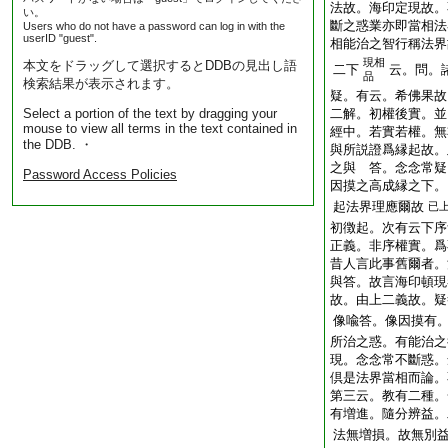
法故。海印定現故。
い。
斷之惑業亦即當相法
Users who do not have a password can log in with the
userID "guest".
相能治之智行稱法界
現相
本文をドラッグして選択するとDDBの見出し語
二下
云。問。
品
検索結果が表示されます。
疑。有云。希佛果故
Select a portion of the text by dragging your
二解。初權後實。並
mouse to view all terms in the text contained in
經中。若實若權。無
the DDB. ・
與所説證爲縁起故。
之與 答。念念常疑
Password Access Policies
因摸之高成縁之下。
起法界理應爾故
已
初徴起。次有云下序
正義。非序權實。爲
昔人言此事舊爾者。
與答。故言海印頓現
故。由上二義故。疑
像喩答。像因摸有
所治之惑。有能治之
現。念念常不斷惑。
倶是法界當相而論。
第三云。教有二種。
有増進。隨分辨益。
法無増損。故無別