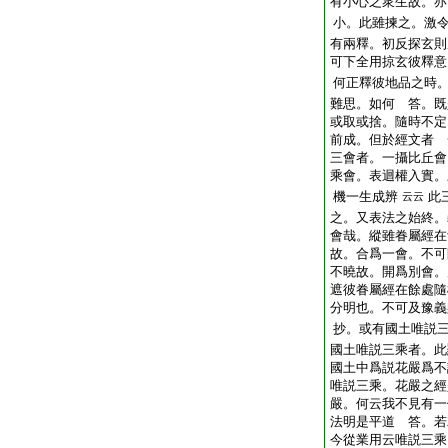
有小心之衆生故。亦
小。此雖揀之。激
有兩釋。初反探玄則
可下全用掠玄彼釋意
何正釋彼地品之時
難思。如何 答。既
或取或捨。隨時不定
前成。但於經文者 
三會者。一攝比丘會
乘會。表迴權入實。
機一生成辨
此
云云
之。又表法之始終。
會哉。縱雖眷屬經在
故。合爲一會。不可
不曉故。開爲別會。
遮彼眷屬經在餘處隨
分明也。不可及豫義
抄。或有國土唯説
國土唯説三乘者。此
國土中爲説花嚴爲不
唯説三乘。花嚴之經
嚴。何云我不見有一
法明是平道 答。若
今從業用云唯説三乘