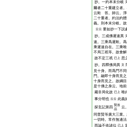
抄。一約本末分岐
爾者二十重建立者。
云歟 答。師云。淨
二十重者。約法約體
義。則本末分岐。故
要如抄一下説
云云
抄。三成佛遲速異
速。三乘爲遲歟。爲
乘遲速自在。三乘唯
不局三祇等。故會解
故不定三祇
思
已上
抄。四釋佛局異
文
見十身。而爲門不同
門。融即十身而見之
十身而見之。故綱目
是十佛之身云。地前
藏非局化故
唯
已上
事分明也
此義
云云
賢首
探玄記第四
云
品
同普賢等廣大三業。
一切時。常作無邊法
而論不依諸位
已上