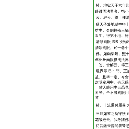
抄。地獄天子六年
眼徹周法界者。指小
云。經云。得十種
獄天子於地獄中得
益中。金網轉輪王攝
衆生。得第十地。得
清淨肉眼
次顯
云云
清淨肉眼。於一念中
佛。如頗梨鏡。照
年比丘肉眼徹周法界
答。會解云。得三
境界等
問。正
已上
益。且擧一定。今會
次明定用中。有天眼
雖天眼用中云悉見
界等。全不説肉眼用
答
抄。十流通付屬異
三世如來之所守護
花嚴經云。我等諸佛
切菩薩未曾聞者皆