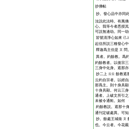
抄佛帖
抄。發心品中亦同
汝説此法時。有萬佛
心。我等今者悉授其
可説無邊劫。同一劫
皆號清淨心如來
已
起信所説三種發心中
釋迦爲主但是
問
文
異者。約餘教。爲
約餘教者。以後宗三
三身中化身。遮那亦
抄二上
餘教遮
云云
云約自宗者。以經自
那爲主。則十身具顯
十身具顯。何云三身
通者。上破文所引之
未被令通歟。如何 
約餘教説。遮那十
通刊定破處異。可知
抄。餘處王城衞
文
也。今云者。今花嚴