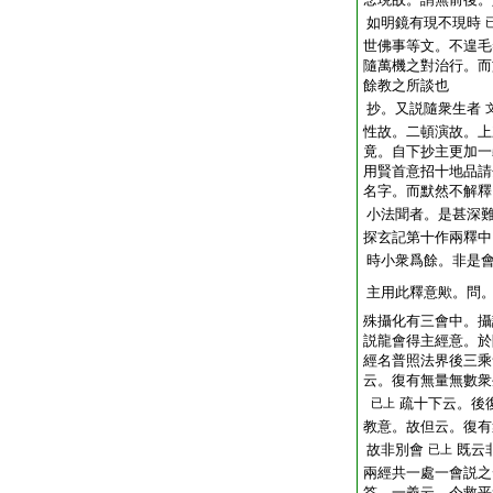
如明鏡有現不現時
世佛事等文。不遑毛
隨萬機之對治行。而
餘教之所談也
抄。又説隨衆生者
性故。二頓演故。上
竟。自下抄主更加一
用賢首意招十地品請
名字。而默然不解釋
小法聞者。是甚深
探玄記第十作兩釋中
時小衆爲餘。非是
主用此釋意歟。問
殊攝化有三會中。攝
説龍會得主經意。於
經名普照法界後三乘
云。復有無量無數衆
疏十下云。後
已上
教意。故但云。復有
故非別會
既云
已上
兩經共一處一會説之
答。一義云。今救平