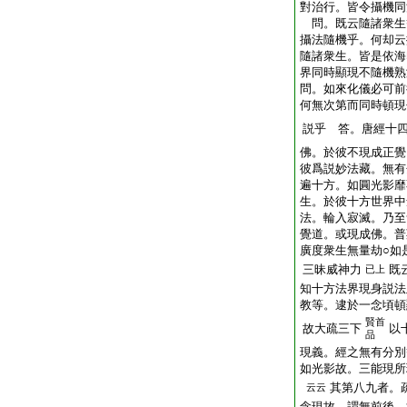
對治行。皆令攝機同
問。既云隨諸衆生
攝法隨機乎。何却云
隨諸衆生。皆是依海
界同時顯現不隨機熟
問。如來化儀必可前
何無次第而同時頓現
説乎 答。唐經十
佛。於彼不現成正覺
彼爲説妙法藏。無有
遍十方。如圓光影靡
生。於彼十方世界中
法。輪入寂滅。乃至
覺道。或現成佛。普
廣度衆生無量劫○如
三昧威神力
既
已上
知十方法界現身説法
教等。逮於一念頃頓
賢首
故大疏三下
以
品
現義。經之無有分別
如光影故。三能現所
其第八九者。
云云
念現故。謂無前後。