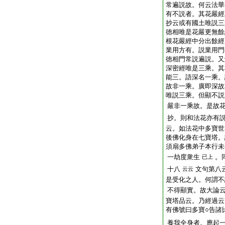
常遍説故。何云法華
有不説者。其花嚴經
抄云或有國土唯説三
徳相唯是花嚴更無餘
根花嚴經中分出餘經
業用方有。説業用門
徳相門常説遍説。又
深密經唯是三乘。其
能三。語深名一乘。
故非一乘。廣即深故
唯説三乘。但顯不説
嚴非一乘故。是故
抄。則和法花亦有
云。如法花中多寶世
後佛化身在七寶塔。
須扇多佛弟子本行未
一劫度衆生
。
已上
十八
文句第八
云云
是受化之人。何謂不
不得顯實。故大論
寶塔品云。乃經過云
有佛號曰多寶○告諸
養我全身者。應起