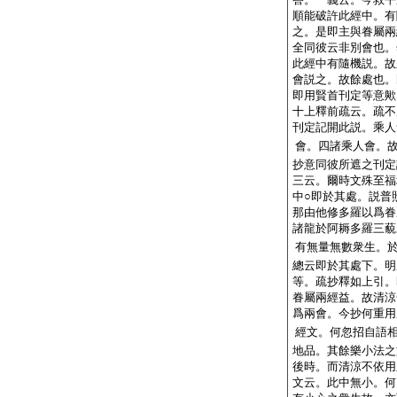
順能破許此經中。有
之。是即主與眷屬兩
全同彼云非別會也。
此經中有隨機説。故
會説之。故餘處也。
即用賢首刊定等意歟
十上釋前疏云。疏不
刊定記開此説。乘人
會。四諸乘人會。
抄意同彼所遮之刊定
三云。爾時文殊至福
中○即於其處。説普
那由他修多羅以爲眷
諸龍於阿耨多羅三藐
有無量無數衆生。
總云即於其處下。明
等。疏抄釋如上引。
眷屬兩經益。故清涼
爲兩會。今抄何重用
經文。何忽招自語
地品。其餘樂小法之
後時。而清涼不依用
文云。此中無小。何