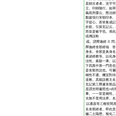
是師次者者。況字可
立。印師隨行。如草
義苑所牒云。愍法師
觀披現行宋朝印本。
字從心。若依集成記
折薪。引探玄記云。
而並是敏字也。准此
或傳誤歟
疏。謂釋迦經
問
文
釋迦經舍那經哉 答
身名。舍那是眞身名
著諸經教等。以化身
法性。眞顯一乘。以
下四異中第一門意也
是舍那所説也。可屬
稱性不通。機宜對待
道教。其能説教主名
玄記第三釋盧舍那品
是謂光明遍照也○此
事。一一皆是稱性。
光無不普周法界。名
以通器等三種世間
名舍那經者。即此意
穢二土隔歴。報化二