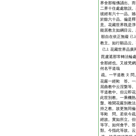
界舍那報佛誦出。而
二界十住處處散説。
彼經有六十一品。雖
於餘六十品。偏是釋
意。花藏世界既是淨
能居教主如綱目云。
順自在依正無礙
已
教主。如行願品云。
花藏世界品廣
已上
毘盧遮那常轉法輪
舍那經也。又彼梵網
何名平道哉
疏。一平道教
問
文
花嚴一經歟 答。一
屈曲教中云涅槃等。
平道教中。但云即花
此世別教。一乘機熟
槃。唯聞花嚴別教法
持之教。故更無同倫
等歟 問。若依今疏
經故。實如所立。但
等字。如何會乎。答
類。今指此等故。云