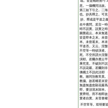
疏。皆是稱經善巧
意。一攝機同法故。
第三如下引之。二海
也。抄具釋之。可見
抄。釋成是平道之
名中應問。若言一時
時不説實。説實之時
圓覺疏云。本末無遮
皆是即本之末。未曾
本。未曾遮末。本末
平道否。又云。涅槃
不空等一時頓演者。
死。不空所謂大涅槃
演耶。若爾亦應云平
乘究竟。不破則不説
不説花嚴。若爾則非
佛國土不説此法耶 
教。雖同別教常異。
教攝。故若權若末皆
無盡無盡愈顯花嚴爲
即。要須泯末歸本。
實齊明。而不相即故
實者自實。未甞會權
不空常等。双明要