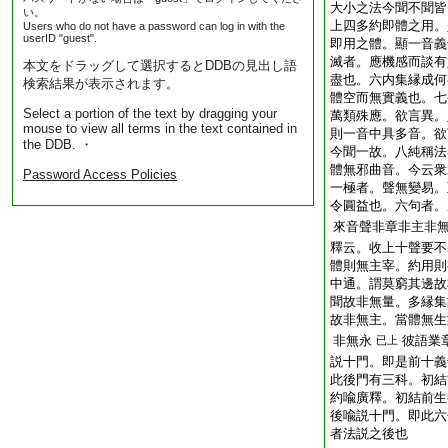
大小之法今聞不聞皆
い。
上四多約即體之用。
Users who do not have a password can log in with the
userID "guest".
即用之體。顯一音義
滅者。應機感而談有
本文をドラッグして選択するとDDBの見出し語
盡也。六内集縁成何
検索結果が表示されます。
體空而無實義也。七
Select a portion of the text by dragging your
萬類殊應。欲言異。
mouse to view all terms in the text contained in
則一音中具多音。欲
the DDB. ・
今聞一故。八純稱法
體無邪曲音。今云衆
Password Access Policies
一極者。聲無變易。
令圓益也。六句者。
來音聲非章非主非
釋云。收上十聲要不
體則無主宰。約用則
中通。謂莫窮其邊故
聞故非無量。多縁集
故非無主。當體無生
非無永
彼語業
已上
説十門。即是前十義
此後門有三科。初結
約喩廣釋。初結前生
後喩説十門。即此六
者法説之後也