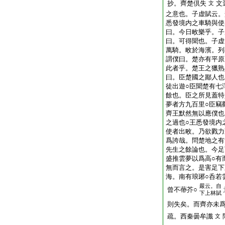
抄。齊楚倶失
文
文
之意也。子虚賦云。
悉發境内之車騎與使
曰。今日畋樂乎。子
曰。可得聞也。子虚
萬騎。畋於海濱。列
謂僕曰。楚亦有平原
此者乎。楚王之獵熟
曰。臣楚國之鄙人也
徒出遊○臣聞楚有七
餘也。臣之所見蓋特
夢者方九百里○臣竊
齊王默然無以應僕也
之過也○王悉發境内
使者出畋。乃欲戮力
爲誇哉。問楚地之有
先生之餘論也。今足
盛推雲夢以爲高○有
無而言之。是害足下
海。南有琅琊○呑若
嚴云。自
曾不蔕芥○
下上林賦
則失矣。而齊亦未
疏。西秦曇牟讖
文