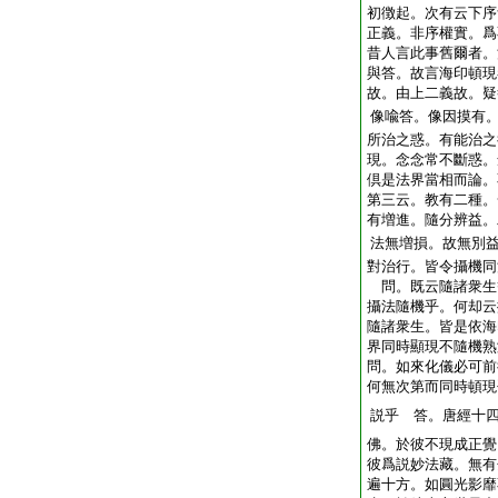
初徴起。次有云下序
正義。非序權實。爲
昔人言此事舊爾者。
與答。故言海印頓現
故。由上二義故。疑
像喩答。像因摸有
所治之惑。有能治之
現。念念常不斷惑。
倶是法界當相而論。
第三云。教有二種。
有増進。隨分辨益。
法無増損。故無別
對治行。皆令攝機同
問。既云隨諸衆生
攝法隨機乎。何却云
隨諸衆生。皆是依海
界同時顯現不隨機熟
問。如來化儀必可前
何無次第而同時頓現
説乎 答。唐經十
佛。於彼不現成正覺
彼爲説妙法藏。無有
遍十方。如圓光影靡