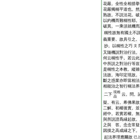
花嚴。全性全相措擧
花嚴獨稱平道也。然
熟故。不説法花。破
以約機而難稱性耶。
破異。一乘須就機而
稱性故無有國土不
義重要。故具引之。
抄。以稱性之巧
文
又隨機説對治行法。
何云稱性乎。若云此
中所説之對治行等豈
是稱性之本教。縱雖
法故。海印定現故。
斷之惑業亦即當相法
相能治之智行稱法界
現相
二下
云。問。
品
疑。有云。希佛果故
二解。初權後實。並
經中。若實若權。無
與所説證爲縁起故。
之與 答。念念常疑
因摸之高成縁之下。
起法界理應爾故
已