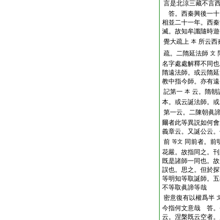
言是北涼三藏不言
答。西秦興後一十
相並二十一年。西秦
滅。故知牟讖隨時遊
覺大疏上
所云西
本
疏。二隋延法師
文
名字處處解釋不同也
隋遠法師。或云隋延
教中指今師。亦有遠
記第一
云。隋朝
本
本。或云誕法師。或
第一云。二陳朝眞
爾者此等異説如何會
義章云。又誕公云。
前
同前者。前
等文
花嚴。故指同之。刊
既是諸師一同也。故
誤也。思之。但於探
等明知等取誕師。五
不等取眞諦等哉
密意復有以權爲半
今指何文意哉 答。
云。涅槃既云空者。