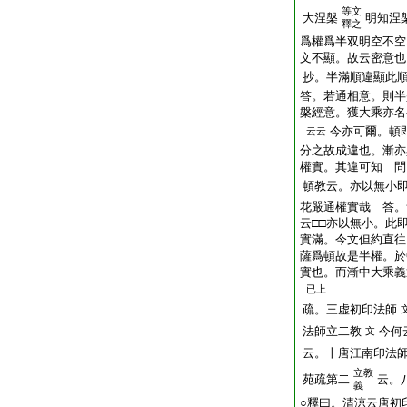
等文
大涅槃
明知涅
釋之
爲權爲半双明空不空
文不顯。故云密意也
抄。半滿順違顯此
答。若通相意。則半
槃經意。獲大乘亦名
今亦可爾。頓
云云
分之故成違也。漸亦
權實。其違可知 問
頓教云。亦以無小
花嚴通權實哉 答。
云□□亦以無小。此
實滿。今文但約直往
薩爲頓故是半權。於
實也。而漸中大乘義
已上
疏。三虚初印法師
法師立二教
今何
文
云。十唐江南印法
立教
苑疏第二
云。
義
○釋曰。清涼云唐初