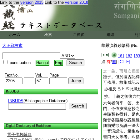
非發證兩師義也。答
Link to the
version 2015
Link to the
version 2018
不可云偏證一師義歟
提流支。以次偈局
疏却互證一義乎。謂
義中第二義者。正是
之。又門流釋圓音十
ホーム
検索
ご挨拶
組織
利
即上説中隨説一法大
解。寶積云。佛以一
大正蔵検索
華嚴演義鈔纂釋 (No.
所解
又云。第
已上
181
182
183
信解聲多音隨樂故
点:
有
/
無
]
[CITE]
punctuation
Hangul
Eng
口天女也。今既云菩
之一義。而引次偈證
TextNo.
Vol.
Page
證乎。但於復古記釋
可依用。故集成記云
抄相反
即此意
已上
INBUDS
抄。十義之後復六
INBUDS
(Bibliographic Database)
六句者何乎 答。出
Search
門。今依決擇意抄之
生隨類各得解。是也
類音各隨樂欲説種種
隨前樂欲所説一法大
Digital Dictionary of Buddhism
一音演説法。衆生各
電子佛教辭典
善口天女等者。即指
パスワードがない場合は「guest」でログインしてくださ