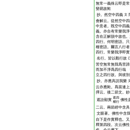
無常一義殊云即是常
變易故歟
抄。然空中四義
文
會解云。從然空中四
中意者。既空中四義
義。亦合有常樂我淨
含在正解脱中故也。
四行。何明密語。只
種密語。爾言八行者
四行。常樂我淨即實
名行。皆以觀行故
苦空無常無我爲苦諦
而加不淨爲四行哉 
立之四行故。與彼別
抄。亦應具説我樂
云亦應歟。爲當連上
擇云。後二節文。鈔
遮四
遮詮顯實
佛性
權行
二云。兩節經中含具
文眼著。佛性中含
自下是作實釋也。又
釋第四段。次云佛性
也。今云應下