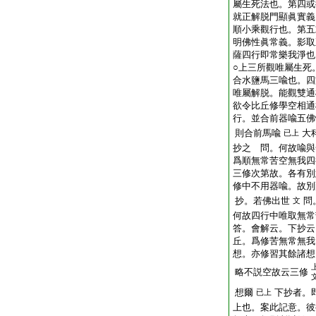
屬生死法也。第四或
就正解脱門顯眞實義
順小乘觀行也。第五
明佛性眞常義。影取
薩四行即常樂我淨也
○上三所觀唯屬生死
合水鹽馬三喩也。四
唯屬解脱。能觀雙通
欲令比丘修學空相通
行。並合前器喩五佛
則合前馬喩
大
已上
抄之 問。何故喩與
爲順無常苦空無我四
三修次第故。各有別
修中不用器喩。故別
抄。若佛出世
問
文
何故四行中唯取無常
答。會解云。下抄云
丘。爲修苦無常無我
想。亦修習其餘諸想
略不説空故云三修
想爾
下抄者。
已上
上也。案此記意。彼