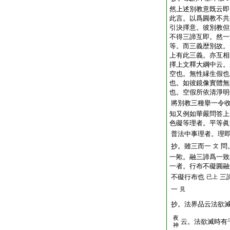
然上述別教意既云即
此言。以爲圓教不共
引決擇意。彼別教但
不得三諦互即。然一
等。而三義歴別故。
上有此三義。亦互相
擇上文釋大綱中云。
空也。無性縁生假也
也。如彼鏡像實體無
也。空假所依清淨明
將別教三種擧一令
知又例如華嚴問答上
色礙等理者。平等眞
普法中事理者。理
抄。雖三而一
問
文
一歟。融三諦爲一致
一者。行布不礙圓融
不礙行布也
三
已上
一
見
抄。法界品云法欲
夜
云。法欲滅時有
神