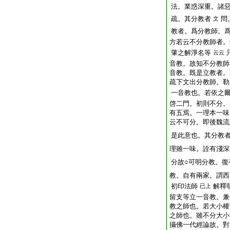
法。業惑深重。諸
疏。其分教者
問
文
教者。爲分教師。
方若云不分教師者。
肇之解淨名等
云云
音教。故知不分教師
音教。既是立教者。
疏下文出分教師。勒
一音教也。若依之
啓二門。初則不分。
有五焉。一理本一味
云不可分。即後魏流
是此意也。其分教
理雖一味。詮有淺深
分故○可明分教。復
教。自有兩家。謂西
初印法師
解釋
已上
留支等立一音教。兼
教之師也。若大小權
之師也。雖不分大小
攝佛一代經論故。對