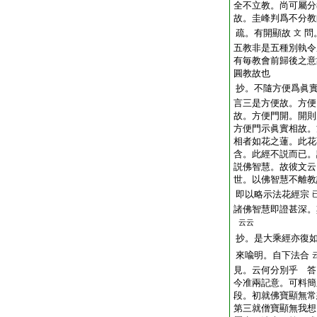
全不立教。尚可屬分
故。圭峰判爲不分教
疏。有開顯故
問
文
五教非是五種別執令
有毎教會前歸後之意
圓教故也
抄。不隨方便爲眞
言三是方便故。方便
故。方便門開。開則
方便門示眞實相故。
相者如花之蓮。此花
含。此經不説而已。
説佛智慧。故彼文云
世。以佛智慧不離教
即以略示法花經宗
諸佛智慧即證甚深。
云云
抄。是大乘經亦復
來喩明。自下法合
見。云何分別乎 答
今准兩記意。可料簡
段。初就佛寶顯無常
第三就僧寶顯無我想