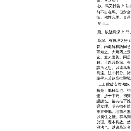
抄。馬又我義
決
文
前不自在馬。但對空
徳。佛性合馬。又是
矣
已上
疏。以淺爲深
問
文
爲深。有符理之得
答。兩處解釋語同意
可知之。大疏四上云
玄。並未證眞。同居
難。且以淺爲深。有
謗法之愆。以遠爲近
爲遠。法非我分。諸
輩學人若欲高推聖境
此破安國法師
已上
執是十地極聖也。初
也。抄十下云。初雙
證謙也。後共推下推
退立理。明有損有益
推在登地。地前所無
以初住之淺。釋爲聞
於理。理本具故。然
淺法也。以遠爲近者