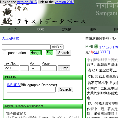
義。是小乘意故。下
Link to the
version 2015
Link to the
version 2018
執諸法實有故。未離
乎。何況次下釋通教
爾者如何有二教不同
處文云。言離斷常者
爾。亦果生因滅義也
ホーム
検索
ご挨拶
組織
利
邊故者。以是即色明
故離常。非斷非常
大正蔵検索
華嚴演義鈔纂釋 (No.
乘教中約有爲事離斷
又其義如何。又果生
177
178
179
不共之法相也。今何
点:
有
/
無
]
[CITE]
punctuation
Hangul
Eng
門乎。故成唯識論第
來刹那刹那果生因滅
TextNo.
Vol.
Page
非常。非斷非常是縁
流
述記結釋云
已上
立因果
准此論
已上
INBUDS
義不可通小乘
如
見
INBUDS
(Bibliographic Database)
小乘約十二因縁中因
Search
大乘約刹那刹那前滅
也
抄。何者諸法皆即
Digital Dictionary of Buddhism
作假中二觀。覈其定
電子佛教辭典
觀。審知萬法隨順世
パスワードがない場合は「guest」でログインしてくださ