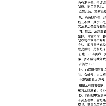
爲有無我義。今詳應
我義。則空無我也。
既無此故。當無我
無。爲當段四義。
既云不動。其所不之
其所無之色聲等相是
問。經云。所謂空
空歟。爲當如何 答
我空苦空不淨空無常
之法。即是眞常解脱
動是樂徳。是相是淨
行也
有眞我。
已上
策。如不離無我即我
在義故
已上
抄。前四影權隱實
答。會解云。古以權
中密語爾
意云
已上
相望互有隱覆義故
權實互隱顯者。今師
抄。而解脱中空無
今列五義中。空是能
空也。雙擧能空所空