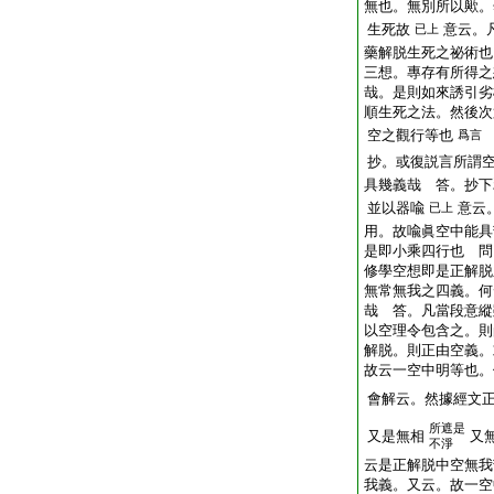
無也。無別所以歟。
生死故
意云。
已上
藥解脱生死之祕術也
三想。專存有所得之
哉。是則如來誘引劣
順生死之法。然後次
空之觀行等也
爲言
抄。或復説言所謂
具幾義哉 答。抄下
並以器喩
意云
已上
用。故喩眞空中能具
是即小乘四行也 問
修學空想即是正解脱
無常無我之四義。何
哉 答。凡當段意縱
以空理令包含之。則
解脱。則正由空義。
故云一空中明等也。
會解云。然據經文
所遮是
又是無相
又
不淨
云是正解脱中空無我
我義。又云。故一空