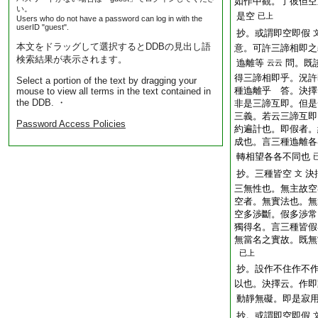
如作中觀。了彼但空
い。
是空
已上
Users who do not have a password can log in with the
userID "guest".
抄。或謂即空即假
本文をドラッグして選択するとDDBの見出し語
意。可許三諦相即之
検索結果が表示されます。
迆離等
問。既
云云
得三諦相即乎。況許
Select a portion of the text by dragging your
種迆離乎 答。決擇
mouse to view all terms in the text contained in
the DDB. ・
非是三諦互即。但是
三義。若云三諦互即
Password Access Policies
約遍計也。即假者。
成也。言三種迆離各
轉相望各各不同也
抄。三種皆空
決
文
三無性也。無主故空
空者。無實法也。無
空多渉斷。假多渉常
獨得名。言三種皆假
無當名之實故。既無
已上
抄。設作不住作不
以也。決擇云。作即
動靜無礙。即是寂
抄。或謂即空即假