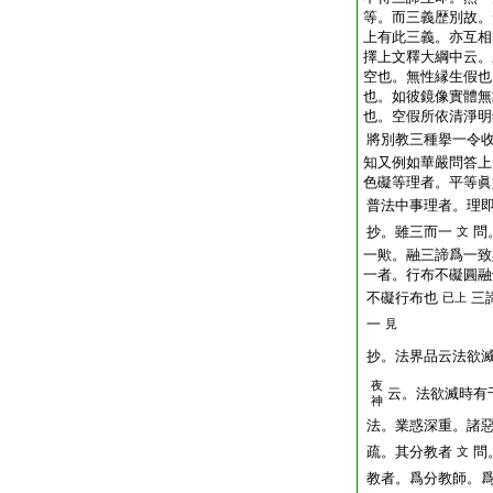
等。而三義歴別故。
上有此三義。亦互相
擇上文釋大綱中云。
空也。無性縁生假也
也。如彼鏡像實體無
也。空假所依清淨明
將別教三種擧一令
知又例如華嚴問答上
色礙等理者。平等眞
普法中事理者。理
抄。雖三而一
問
文
一歟。融三諦爲一致
一者。行布不礙圓融
不礙行布也
三
已上
一
見
抄。法界品云法欲
夜
云。法欲滅時有
神
法。業惑深重。諸
疏。其分教者
問
文
教者。爲分教師。