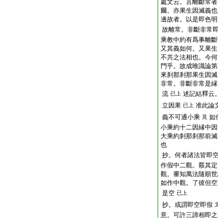
處文云。言離斷常者
爾。亦果生因滅義也
邊故者。以是即色明
故離常。非斷非常
乘教中約有爲事離斷
又其義如何。又果生
不共之法相也。今何
門乎。故成唯識論第
來刹那刹那果生因滅
非常。非斷非常是縁
流
述記結釋云
已上
立因果
准此論
已上
義不可通小乘
如
見
小乘約十二因縁中因
大乘約刹那刹那前滅
也
抄。何者諸法皆即
作假中二觀。覈其定
觀。審知萬法隨順世
如作中觀。了彼但空
是空
已上
抄。或謂即空即假
意。可許三諦相即之