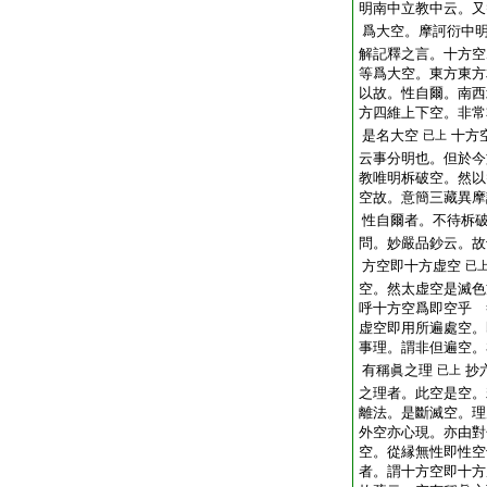
明南中立教中云。又
爲大空。摩訶衍中
解記釋之言。十方空
等爲大空。東方東方
以故。性自爾。南西
方四維上下空。非常
是名大空
十方
已上
云事分明也。但於今
教唯明柝破空。然以
空故。意簡三藏異摩
性自爾者。不待柝
問。妙嚴品鈔云。故
方空即十方虚空
已
空。然太虚空是滅色
呼十方空爲即空乎 
虚空即用所遍處空。
事理。謂非但遍空。
有稱眞之理
抄
已上
之理者。此空是空。
離法。是斷滅空。理
外空亦心現。亦由對
空。從縁無性即性空
者。謂十方空即十方