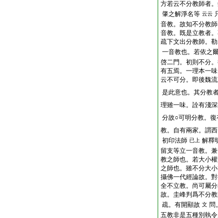
方若云不分教師者。
肇之解淨名等
云云
音教。故知不分教師
音教。既是立教者。
疏下文出分教師。勒
一音教也。若依之
啓二門。初則不分。
有五焉。一理本一味
云不可分。即後魏流
是此意也。其分教
理雖一味。詮有淺深
分故○可明分教。復
教。自有兩家。謂西
初印法師
解釋
已上
留支等立一音教。兼
教之師也。若大小權
之師也。雖不分大小
攝佛一代經論故。對
全不立教。尚可屬分
故。圭峰判爲不分教
疏。有開顯故
問
文
五教非是五種別執令