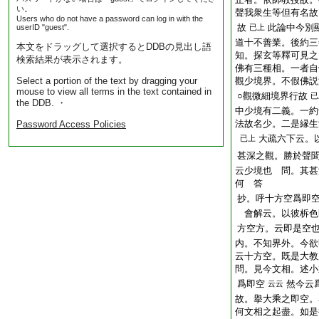
い。
聲我衆生等但有名故
Users who do not have a password can log in with the
故
此論中今別
userID "guest".
已上
道十不善業。後約三
本文をドラッグして選択するとDDBの見出し語
知。探玄等釋可見之
検索結果が表示されます。
佛有三種相。一者自
Select a portion of the text by dragging your
觀少境界。不假佛説
mouse to view all terms in the text contained in
○觀微細境界行故
已
the DDB. ・
中少境有二義。一約
法故名少。二是縁生
Password Access Policies
大疏六下云。
已上
甚深之觀。勝於聲
云少境也 問。其甚
何 答
抄。呼十方空爲即
會解云。以彼柝色
方空方。云即是空
内。不知界外。今欲
云十方空。既是大教
問。見今文相。述小
爲即空
然今云
云云
故。擧大乘之即空。
何文相之起盡。如是