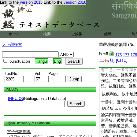
Link to the
version 2015
Link to the
version 2018
六即雙非顯中亦頓教
教中義。如演義云。
常。無常攝法無遺。
取諸義。以爲一致
如演義云。等者是十
文也
ホーム
検索
ご挨拶
組織
利
抄。又苦樂滅道四
大正蔵検索
華嚴演義鈔纂釋 (No.
教中略辨之。更生四
略也
176
177
178
抄。中智觀者
問
文
点:
有
/
無
]
[CITE]
punctuation
Hangul
Eng
智同作觀行。何成下
有二意。一者聲聞不
TextNo.
Vol.
Page
智力劣也。縁覺不從
強也。二者聲聞必約
證。故遲鈍也。縁覺
INBUDS
故疾利也。故十地
INBUDS
(Bibliographic Database)
十善中。聲聞十善約
Search
約苦集
今具引
云云
論第四釋聲聞十善云
道是集。彼離是滅。
Digital Dictionary of Buddhism
苦。善業道是集。離
○聲聞有五種相。一
電子佛教辭典
パスワードがない場合は「guest」でログインしてくださ
止者。依師教授故。