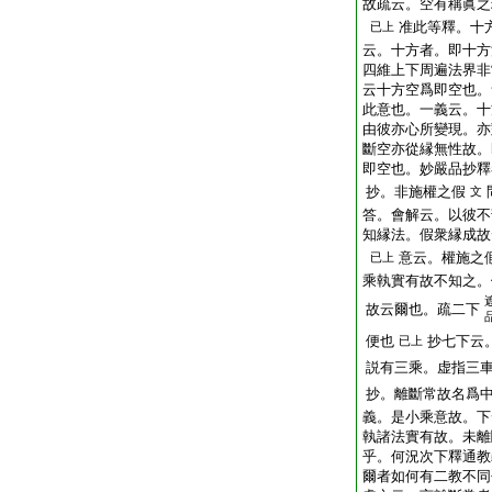
故疏云。空有稱眞之
准此等釋。十
已上
云。十方者。即十方
四維上下周遍法界非
云十方空爲即空也。
此意也。一義云。十
由彼亦心所變現。亦
斷空亦從縁無性故。
即空也。妙嚴品抄釋
抄。非施權之假
文
答。會解云。以彼不
知縁法。假衆縁成故
意云。權施之
已上
乘執實有故不知之。
故云爾也。疏二下
便也
抄七下云
已上
説有三乘。虚指三
抄。離斷常故名爲
義。是小乘意故。下
執諸法實有故。未離
乎。何況次下釋通教
爾者如何有二教不同