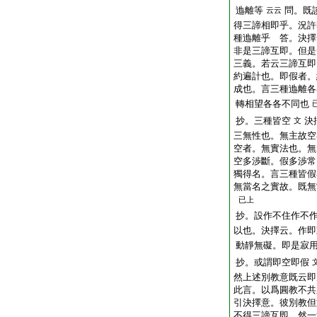
迆離等
問。既
云云
得三諦相即乎。況許
種迆離乎 答。決擇
非是三諦互即。但是
三義。若云三諦互即
約遍計也。即假者。
成也。言三種迆離各
轉相望各各不同也
抄。三種皆空
決
文
三無性也。無主故空
空者。無實法也。無
空多渉斷。假多渉常
獨得名。言三種皆假
無當名之實故。既無
已上
抄。設作不住作不
以也。決擇云。作即
動靜無礙。即是寂
抄。或謂即空即假
然上述別教意既云即
此言。以爲圓教不共
引決擇意。彼別教但
不得三諦互即。然一