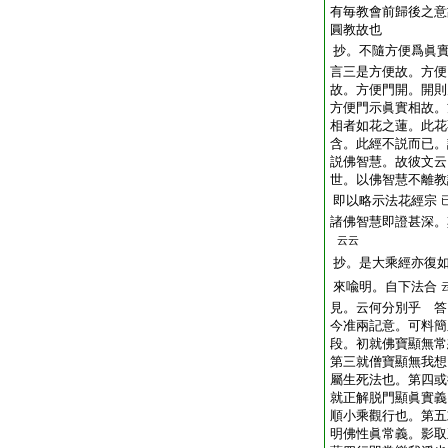
有毎教會前歸後之意
圓教故也
抄。不隨方便爲眞
言三是方便故。方便
故。方便門開。開則
方便門示眞實相故。
相者如花之蓮。此花
含。此經不説而已。
説佛智慧。故彼文云
世。以佛智慧不離教
即以略示法花經宗
諸佛智慧即證甚深。
云云
抄。是大乘經亦復
來喩明。自下法合
見。云何分別乎 答
今准兩記意。可料簡
段。初就佛寶顯無常
第三就僧寶顯無我想
屬生死法也。第四或
就正解脱門顯眞實義
順小乘觀行也。第五
明佛性眞常義。影取