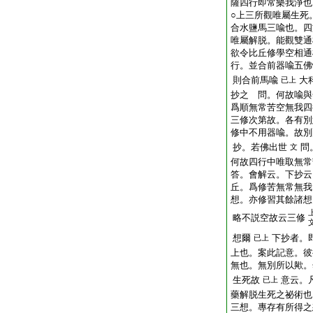
薩四行即常樂我淨也
○上三所觀唯屬生死
合水鹽馬三喩也。四
唯屬解脱。能觀雙通
欲令比丘修學空相通
行。並合前器喩五佛
則合前馬喩
大
已上
抄之 問。何故喩與
爲順無常苦空無我四
三修次第故。各有別
修中不用器喩。故別
抄。若佛出世
問
文
何故四行中唯取無常
答。會解云。下抄云
丘。爲修苦無常無我
想。亦修習其餘諸想
略不説空故云三修
想爾
下抄者。
已上
上也。案此記意。彼
無也。無別所以歟。
生死故
意云。
已上
藥解脱生死之祕術也
三想。專存有所得之