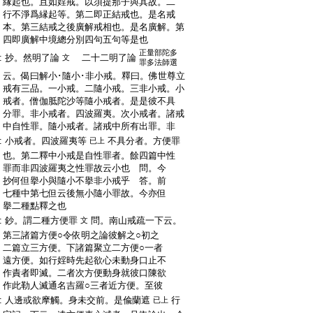
:
縁起也。且如婬戒。以須提那子與其故。二
:
行不淨爲縁起等。第二即正結戒也。是名戒
:
本。第三結戒之後廣解戒相也。是名廣解。第
:
四即廣解中境總分別四句五句等是也
正量部陀多
:
抄。然明了論
二十二明了論
文
罪多法師選
:
云。偈曰解小･隨小･非小戒。釋曰。佛世尊立
:
戒有三品。一小戒。二隨小戒。三非小戒。小
:
戒者。僧伽胝陀沙等隨小戒者。是是彼不具
:
分罪。非小戒者。四波羅夷。次小戒者。諸戒
:
中自性罪。隨小戒者。諸戒中所有出罪。非
:
小戒者。四波羅夷等
不具分者。方便罪
已上
:
也。第二釋中小戒是自性罪者。餘四篇中性
:
罪而非四波羅夷之性罪故云小也 問。今
:
抄何但擧小與隨小不擧非小戒乎 答。前
:
七種中第七但云後無小隨小罪故。今亦但
:
擧二種點釋之也
:
鈔。謂二種方便罪
問。南山戒疏一下云。
文
:
第三諸篇方便○令依明之論彼解之○初之
:
二篇立三方便。下諸篇聚立二方便○一者
:
遠方便。如行婬時先起欲心未動身口止不
:
作責者即滅。二者次方便動身就彼口陳欲
:
作此勒人滅通名吉羅○三者近方便。至彼
:
人邊或欲摩觸。身未交前。是偸蘭遮
行
已上