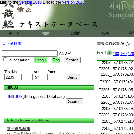
Link to the
version 2015
Link to the
version 2018
T2205_.57.0172c20
T2205_.57.0172c21
T2205_.57.0172c22
T2205_.57.0172c23
T2205_.57.0172c24
ホーム
検索
ご挨拶
組織
利
T2205_.57.0172c25
T2205_.57.0172c26
大正蔵検索
華嚴演義鈔纂釋 (No.
T2205_.57.0172c27
T2205_.57.0172c28
168
169
170
T2205_.57.0172c29
punctuation
Hangul
Eng
T2205_.57.0173a01
T2205_.57.0173a02
TextNo.
Vol.
Page
T2205_.57.0173a03
T2205_.57.0173a04
INBUDS
T2205_.57.0173a05
T2205_.57.0173a06
INBUDS
(Bibliographic Database)
Search
T2205_.57.0173a07
T2205_.57.0173a08
T2205_.57.0173a09
Digital Dictionary of Buddhism
T2205_.57.0173a10
T2205_.57.0173a11
電子佛教辭典
パスワードがない場合は「guest」でログインしてくださ