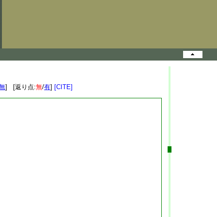
無
] [返り点:
無
/
有
]
[CITE]