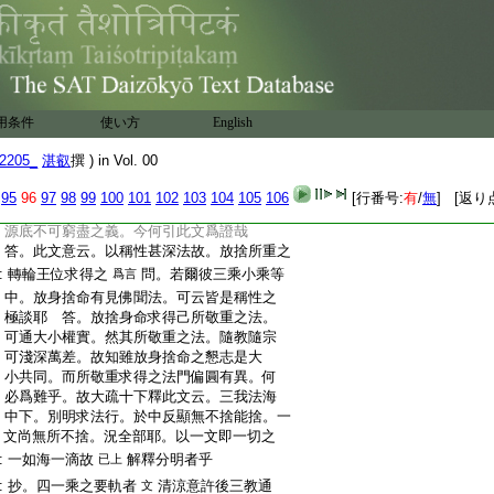
:
以大海墨須彌聚筆。書寫於此普眼法門。一
:
品中一門。一門中一法。一法中一義。一義中
:
一句。不得少分。何況能盡。釋曰。少分者即一
:
字也。以能詮一字全即所詮法界故即無盡。
:
不同諸宗能詮定非所詮也
十玄門云。所
已上
:
言教義者。教即是通相別相三乘五乘之教。
用条件
使い方
English
:
即以別教以論別義。所以得理而忘教。若入
2205_
湛叡
撰 ) in Vol. 00
:
此通宗。而教即義。以同時相應故也
上來
已上
:
所引並如次第。以後成前。思之可知
95
96
97
98
99
100
101
102
103
104
105
106
[行番号:
有
/
無
] [返り
:
抄。普賢語善財
問。上以稱性之由。述文句
文
:
源底不可窮盡之義。今何引此文爲證哉
:
答。此文意云。以稱性甚深法故。放捨所重之
:
轉輪王位求得之
問。若爾彼三乘小乘等
爲言
:
中。放身捨命有見佛聞法。可云皆是稱性之
:
極談耶 答。放捨身命求得己所敬重之法。
:
可通大小權實。然其所敬重之法。隨教隨宗
:
可淺深萬差。故知雖放身捨命之懇志是大
:
小共同。而所敬重求得之法門偏圓有異。何
:
必爲難乎。故大疏十下釋此文云。三我法海
:
中下。別明求法行。於中反顯無不捨能捨。一
:
文尚無所不捨。況全部耶。以一文即一切之
:
一如海一滴故
解釋分明者乎
已上
:
抄。四一乘之要軌者
清涼意許後三教通
文