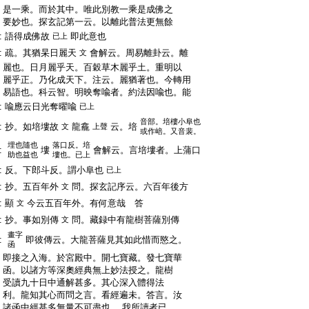
:
是一乘。而於其中。唯此別教一乘是成佛之
:
要妙也。探玄記第一云。以離此普法更無餘
:
語得成佛故
即此意也
已上
:
疏。其猶杲日麗天
會解云。周易離卦云。離
文
:
麗也。日月麗乎天。百穀草木麗乎土。重明以
:
麗乎正。乃化成天下。注云。麗猶著也。今轉用
:
易語也。科云智。明映奪喩者。約法因喩也。能
:
喩應云日光奪曜喩
已上
音部。培樓小阜也
:
抄。如培塿故
龍龕
云。培
文
上聲
或作㟝。又音裴。
埋也隨也
落口反。培
:
塿
會解云。言培塿者。上蒲口
助也益也
塿也。已上
:
反。下郎斗反。謂小阜也
已上
:
抄。五百年外
問。探玄記序云。六百年後方
文
:
顯
今云五百年外。有何意哉 答
文
:
抄。事如別傳
問。藏録中有龍樹菩薩別傳
文
畫字
:
即彼傳云。大龍菩薩見其如此惜而愍之。
函
:
即接之入海。於宮殿中。開七寶藏。發七寶華
:
函。以諸方等深奧經典無上妙法授之。龍樹
:
受讀九十日中通解甚多。其心深入體得法
:
利。龍知其心而問之言。看經遍未。答言。汝
:
諸函中經甚多無量不可盡也。 我所讀者已