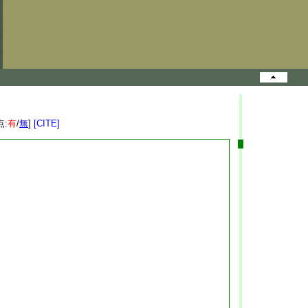
点:
有
/
無
]
[CITE]