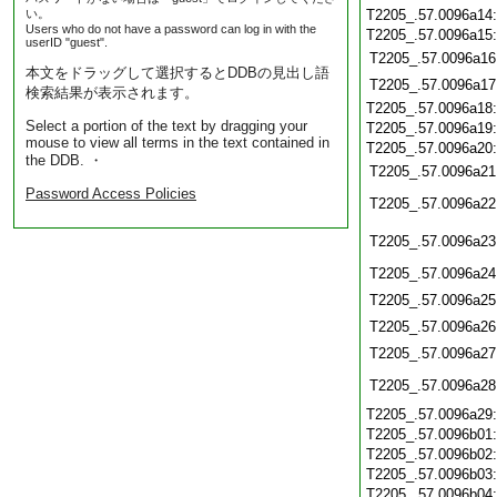
い。
T2205_.57.0096a14
Users who do not have a password can log in with the
T2205_.57.0096a15
userID "guest".
T2205_.57.0096a16
本文をドラッグして選択するとDDBの見出し語
T2205_.57.0096a17
検索結果が表示されます。
T2205_.57.0096a18
Select a portion of the text by dragging your
T2205_.57.0096a19
mouse to view all terms in the text contained in
T2205_.57.0096a20
the DDB. ・
T2205_.57.0096a21
Password Access Policies
T2205_.57.0096a22
T2205_.57.0096a23
T2205_.57.0096a24
T2205_.57.0096a25
T2205_.57.0096a26
T2205_.57.0096a27
T2205_.57.0096a28
T2205_.57.0096a29
T2205_.57.0096b01
T2205_.57.0096b02
T2205_.57.0096b03
T2205_.57.0096b04