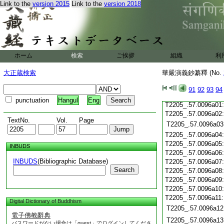
Link to the
version 2015
Link to the
version 2018
T2205_.57.0095c20
T2205_.57.0095c21
T2205_.57.0095c22
T2205_.57.0095c23
T2205_.57.0095c24
T2205_.57.0095c25
ホーム
検索
ご挨拶
組織
利
T2205_.57.0095c26
大正蔵検索
華嚴演義鈔纂釋 (No.
T2205_.57.0095c27
T2205_.57.0095c28
91
92
93
94
T2205_.57.0095c29
punctuation
Hangul
Eng
T2205_.57.0096a01
T2205_.57.0096a02
TextNo.
Vol.
Page
T2205_.57.0096a03
T2205_.57.0096a04
T2205_.57.0096a05
INBUDS
T2205_.57.0096a06
INBUDS
(Bibliographic Database)
T2205_.57.0096a07
Search
T2205_.57.0096a08
T2205_.57.0096a09
T2205_.57.0096a10
T2205_.57.0096a11
Digital Dictionary of Buddhism
T2205_.57.0096a12
電子佛教辭典
T2205_.57.0096a13
パスワードがない場合は「guest」でログインしてくださ