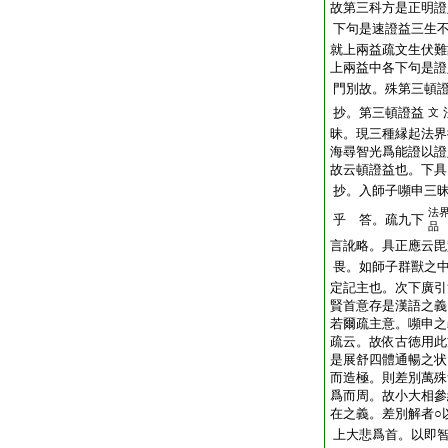
故第三科方是正明證
下句是速證益三生
就上兩益疏文生伏難
上兩益中各下句是證
門別故。殊第三頓
抄。第三頓證益
文
昧。現三種縁起法界
海尋智光爲能證以證
故云頓證益也。下具
抄。入師子嚬申三
法
乎 答。疏九下
品
言訛略。具正應云毘
畏。如師子群獸之
定記主也。次下廣引
賢首意存是漢語之義
若爾疏主意。嚬申之
疏云。故依古徳用此
是展舒四體通暢之状
而造極。則差別萬殊
爲而周。故小大相參
在之義。差別解者○
上大悲爲首。以即