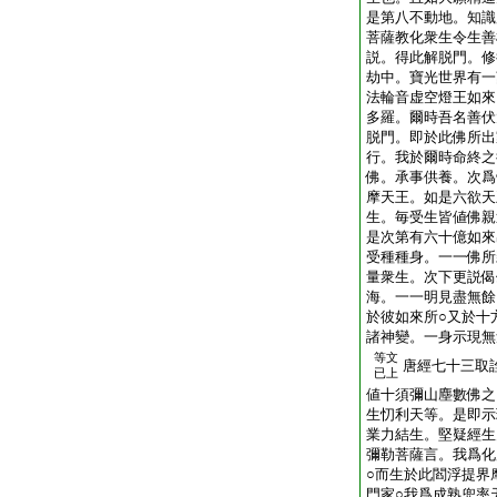
是第八不動地。知識
菩薩教化衆生令生善
説。得此解脱門。修
劫中。寶光世界有一
法輪音虚空燈王如來
多羅。爾時吾名善伏
脱門。即於此佛所出
行。我於爾時命終之
佛。承事供養。次爲
摩天王。如是六欲天
生。毎受生皆値佛親
是次第有六十億如來
受種種身。一一佛所
量衆生。次下更説偈
海。一一明見盡無餘
於彼如來所○又於十
諸神變。一身示現無
等文
唐經七十三取
已上
値十須彌山塵數佛之
生忉利天等。是即示
業力結生。堅疑經生
彌勒菩薩言。我爲化
○而生於此閻浮提界
門家○我爲成熟兜率