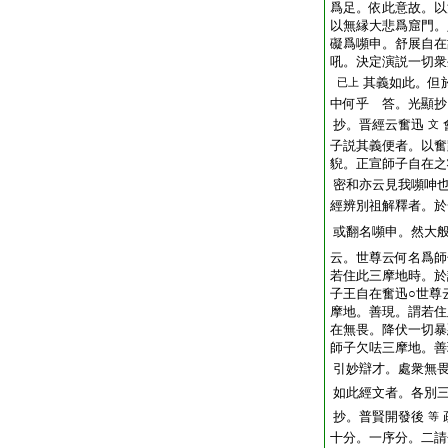
爲足。依此意故。以
以無縁大悲爲窟門。
礙爲嚬申。舒展自在
吼。決定演説一切衆
其義如此。但
已上
中何乎 答。光顯抄
抄。晋經云奮迅
文
子説其義便者。以奮
貎。正宣師子自在之
密和亦云見我嚬呻
經辨別祖解釋者。於
或翻名嚬申。然大
云。世尊云何名爲師
若住此三摩地時。於
子王自在奮迅○世尊
摩地。善現。謂若住
在無畏。降伏一切暴
師子欠呿三摩地。善
引妙辯才。處衆無
如此經文者。各別
抄。普賢開發後
等
十分。一序分。二請