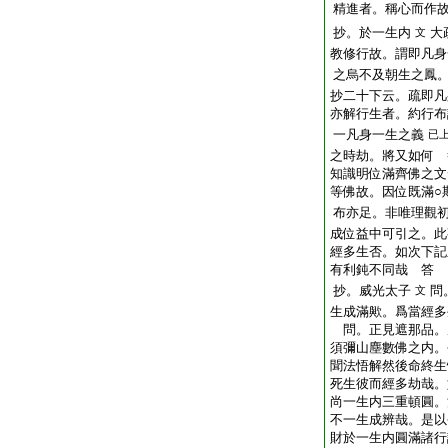
精進者。稱心而作
抄。於一生内
大
文
教修行故。謂即凡身
之烏不及朝生之鳳
抄二十下云。疏即凡
亦解行生者。約行布
一凡身一生之義
已
之時劫。將又如何 
知識明位滿齊佛之文
等佛故。因位既滿○
布亦足。非唯理觀
成位益中可引之。此
經多生否。如次下記
有利鈍不同哉 答
抄。威光太子
問
文
生成滿歟。爲當經多
問。正見遮那品。
須彌山塵數佛之内。
聞法悟解然後命終生
死生彼而經多劫哉。
尚一生内三重頓圓。
不一生成辨哉。是以
財於一生内圓滿諸行