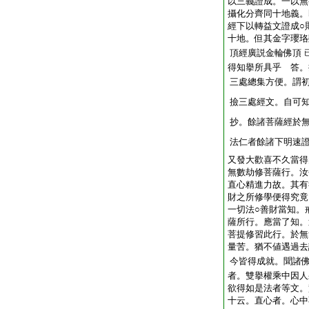
以三義證成。一以無
攝化分齊同十地義。
經下以轉益文證成○
十地。但其金字瓔珞
頂經廣説金輪佛頂
得知擧所具乎 答。
三處總集方便。謂
撿三處經文。自可
抄。餘諸菩薩經於
法仁者餘諸下明速
又發大歡喜不久當得
無數劫修菩薩行。汝
直心精進力故。其有
財之所修學便得究竟
一切法○善財當知。
薩所行。應當了知。
菩提修習此行。於無
量苦。猶不値遇過去
今皆得成就。聞諸
者。雙擧權乘中因人
欲得如是法者等文。
十云。直心者。心中