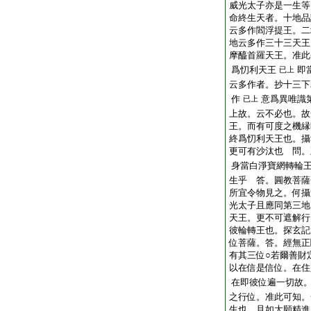
威光太子亦是一生等
命終生天者。十地品
云多作閻浮提王。二
地云多作三十三天王
摩醯首羅天王。准此
爲忉利天王
即
已上
云多作者。抄十三下
作
意爲異唯識
已上
上故。云不必也。故
王。而有可度之機縁
終爲忉利天王也。攝
更可有沙汰也 問。
身當白淨寶網轉輪
生乎 答。圓教菩薩
所宜令物見之。何攝
光太子且應同第三地
天王。更不可遮解行
彼輪轉王也。探玄記
位菩薩。答。經無正
有其三位○若爾善財
以在信是信位。在住
在即彼位遍一切故
之行位。准此可知。
生也。且如大願精進