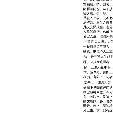
賢知識之時。或云。
兩釋不同也。至下抄
等之處。委可記之。
爲證入生故。云不必
決擇云。三生之義各
凡夫見聞成種。名見
人眞解眞行。名解行
名證入生。准清凉義
同賢首
問。此
已上
一時頓具第三證入生
抄意。以兜率天三重
故。云三證入生即
釋。但於大疏釋者
抄。三證入生即下
答。決擇云。言即上
在躬。言即下二句者
之果
准此可知
已上
總指上見聞解行兩益
頓證超權兩益。今何
有二句疎文。別論上
順文相歟 答。會解
難云。若上二明速證
分三生。前二雖有速