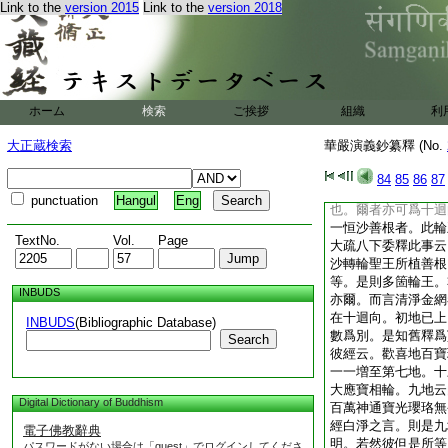
何 答。爾也。下疏
Link to the
version 2015
Link to the
version 2018
重益。謂地獄天子益
初天子供佛香蓋。聞
十地。二見蓋得益者
得十地。此聞者見蓋
同第二重位。故合攝
ホーム
検索
ご挨拶
組織
利
隨一故擧之評也。未
之
大正蔵検索
華嚴演義鈔纂釋 (No.
抄。種清淨金網輪
並以鐵銅銀金四種輪
84
85
86
87
信十住十行十迴向。
punctuation
Hangul
Eng
也。爾者亦可爲十迴
一恒沙善根者。此輪
TextNo.
Vol.
Page
大疏八下委釋此事云
沙轉輪聖王所植善根
等。是則多箇輪王。
INBUDS
亦爾。而言清淨金網
在十迴向。初地已上
INBUDS
(Bibliographic Database)
數爲別。是知舊釋爲
Search
彼經云。歡喜地百寶
一一増至第七地。十
大應寶相輪。九地云
Digital Dictionary of Buddhism
百萬神通寶光瓔珞無
經白淨之言。則是九
電子佛教辭典
明。若然彼但是所等
パスワードがない場合は「guest」でログインしてくださ