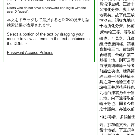
い。
爲清淨金網。正當十
Users who do not have a password can log in with the
又攝化分齊。與上第
userID "guest".
地明矣。故下此王放
本文をドラッグして選択するとDDBの見出し語
恒沙者。謂從九地已
検索結果が表示されます。
十地所化分齊。比前
網轉輪王等。等取
Select a portion of the text by dragging your
轉也。可見之。凡會
mouse to view all terms in the text contained in
the DDB. ・
經成晋唐兩經。謂准
寶相輪王也。故知晋
Password Access Policies
香幢雲。合此白雲二
剋指十地。則可云瓔
白淨寶網轉輪王等者
前諸位功徳。總爲第
經云種一恒沙轉輪王
具之第十地輪王名字
諸輪王并所植善根也
九地白淨雲乃至十信
九地。向下通等取前
輪王等也。爾者今唐
之十廻向。亦通收前
恒沙等者。多箇輪
云。抄釋疏文云。言
當十地者。下直須今