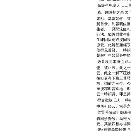
命終生兜率天
已上
疏。圓曠劫之果
文
果歟。爲當如何 答
賢首云。約報明位但
生者。一見聞法位○
行法。如善財此生所
生即因位窮終沒同果
凉云。此解甚順經宗
修得見普賢。一時頓
是解行生普賢身中頓
必要沒同果海也
已
也。彼正云。此之一
云。此之一解下疏辨
後但更有下疏正其釋
故。謂前之三生。今
至後釋即言寄地。即
云一時頓具。即是第
得交徹故
一時
已上
中所引經云。當是之
普賢菩薩諸行願海
義同妙覺故。爲證入
云。其後四相亦得同
覺○普賢義同妙覺
已