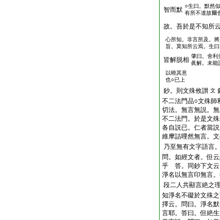
○生曰。默然
智而默
有所不達故爾
故。吾於是不知所
心所知。非言所及。將
旨。莫知所云焉。生曰
肇曰。舍利
皆解脱相
眞解。未能
以曉其意
也○已上
鈔。則文殊攸讃
文
不二法門品○文殊師
切法。無言無説。無
不二法門。於是文殊
各自説已。仁者當説
維摩詰哩然無言。文
乃至無有文字語言
問。如經文者。但云
乎 答。同鈔下文云
淨名以無言印無言。
段二人共顯言絶之
知淨名不礙於文殊之
擇云。問曰。淨名默
言耶。答曰。但絶生