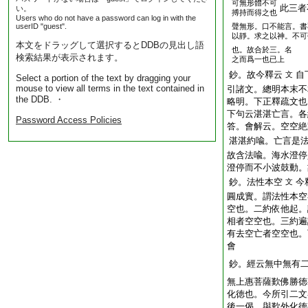
可無形體不可
此三者
い。
搏持而得之也
Users who do not have a password can log in with the
userID "guest".
聲無形。口不能言。書
以靜。求之以神。不可
本文をドラッグして選択するとDDBの見出し語
也。故合於三。名
検索結果が表示されます。
之而爲一也已上
鈔。故今釋云
自
文
Select a portion of the text by dragging your
mouse to view all terms in the text contained in
引諸文。總明本末不
the DDB. ・
略明。下正釋疏文也
下句云湛湛亡言。各
Password Access Policies
答。會解云。空空絶
湛湛約喩。亡言是
故含法喩。海水澄停
澄停而不小波鼓動。
鈔。法性本空
今
文
圓成實。謂法性本空
空也。二約依他起。
相者空空也。三約遍
有去空亡者空空也。
會
鈔。經云無中無有
無上惠菩薩歎佛勝徳
化徳也。今所引二文
後一偈。與歎外化徳