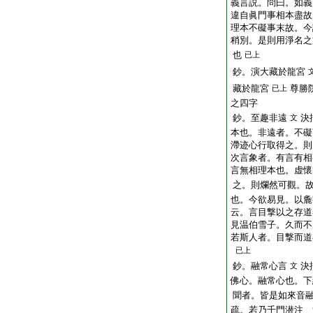
義言説。問曰。如義
違自眞門事相本盡故
理本不礙事末故。今
稍別。是則用淨名之
也
已上
鈔。演大藏於龍宮
藏於龍宮
尊勝
已上
之四字
鈔。至趣非遠
決
文
本也。非遠者。不礙
滯迹心行取得之。則
次言象者。有言有相
言無相理本也。虚懷
之。則爛然可觀。
也。今欲易見。以麁
云。言目撃以之存道
見温伯雪子。久而不
若斯人者。目撃而道
已上
鈔。融常心言
決
文
佛心。融常心也。下
聞者。皆是如來音
疏。若乃千門潜注 