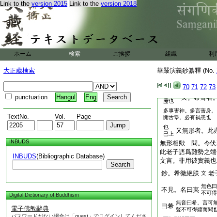
Link to the
version 2015
Link to the
version 2018
大方正之人若
方無隅
無委曲廉遇
大音猶雷
大音希聲
動喩常愛氣
也
公冶
論語第三
ホーム
検索
ご挨拶
組織
利
已上
第五
稷之器也。夏曰瑚。
大正蔵検索
華嚴演義鈔纂釋 (No.
之貴者也
已上
又雷
70
71
72
73
云。霹
punctuation
Hangul
Eng
又。希聲者
靂也
多事害神。多言害身。
TextNo.
Vol.
Page
開舌擧。必有禍患也
也
又無形者。此
已上
INBUDS
無形相歟 問。今伏
此老子語爲難勢之端
INBUDS
(Bibliographic Database)
文言。非用彼實義也
Search
鈔。希微絶朕
老
文
無色曰
不見。名曰夷
不可得
Digital Dictionary of Buddhism
無音曰希。言可
曰希
電子佛教辭典
聲不可得聽而聞
パスワードがない場合は「guest」でログインしてくださ