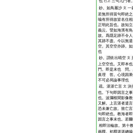
也
三句九門者
已上
鈔。如鳥履沙
一
文
若無所得當句即絶之
喩有所得故皆名住相
正明此旨也。故知立
義云。譬如海濱有鳥
故。爲隱足跡不令人
其跡不盡。今以無遣
空。其空空亦跡。如
也
鈔。謂依出晴空
文
上空空也。又即本也
門。即是末也 問。
眞理 答。心境因果
不可必局論事理也
疏。湛湛亡言
決
文
也。下句即因言之事
也。波瀾根聞影像教
又解。上言湛者遣言
恐未兼亡故。致亡言
句即絶也。教海者即
因言之事末也。若爾
相即法輪故。第十
兩釋。初釋湛湛總喩