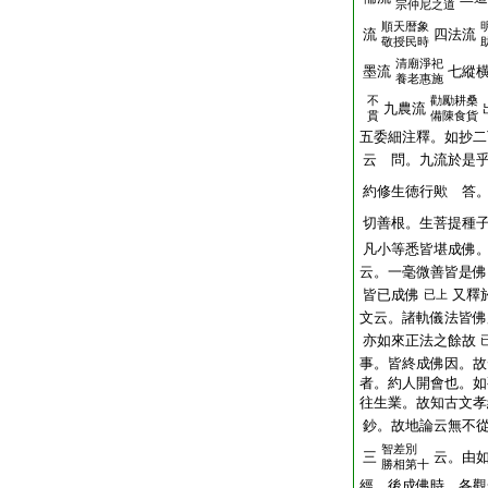
宗仲尼之道
順天暦象
流
四法流
敬授民時
清廟淨祀
墨流
七縱
養老惠施
不
勸勵耕桑
九農流
貫
備陳食貨
五委細注釋。如抄二
云 問。九流於是
約修生徳行歟 答
切善根。生菩提種
凡小等悉皆堪成佛
云。一毫微善皆是佛
皆已成佛
又釋
已上
文云。諸軌儀法皆佛
亦如來正法之餘故
事。皆終成佛因。故
者。約人開會也。如
往生業。故知古文孝
鈔。故地論云無不
智差別
三
云。由
勝相第十
經。後成佛時。各觀