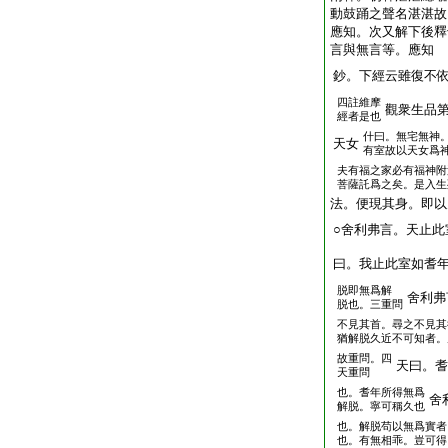
動鼓踊之聲名湛湛故
應知。次又解下後釋
言與無言等。應知
鈔。下經云雖復不
四註維摩
觀衆生品
經者是也
什曰。無宅無神
天女
有室故以天女爲
夫有福之家必有福神附
菩薩託爲之矣。是入生
法。便現其身。即以
○舍利弗言。天止此
曰。我止此室如耆
脱即無爲解
舍利弗
脱也。三重問
不見其首。尋之不見其
猶解脱久近不可知者。
故重問。四
天曰。耆
天重問
也。耆年所得無爲
舍
解脱。寧可稱久也
也。解脱苟以無爲實者
也。有無相乖。豈可得