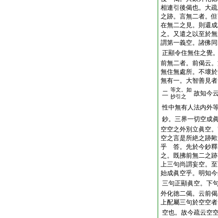
相連引後偈也。大疏
之跡。言無二者。但
在無二之見。則還成
之。又遣之以至於無
謂第一義空。諸佛同
正顯令住無住之覺
前無二者。前偈云。
無住無處所。不壞於
無有一。大智善見者
等文。如
二
故知今
抄引之
性中無有人法内外
鈔。三界一切空成
空空之外別立眞空。
空之言是所絶之跡歟
乎 答。先於今鈔釋
之。既拂前無二之跡
上三句尚謂妄空。至
始成眞空乎。明知今
三句正顯眞空。下
外化徳二偈。云前偈
上配屬三句於空空者
空也。故今疏云空