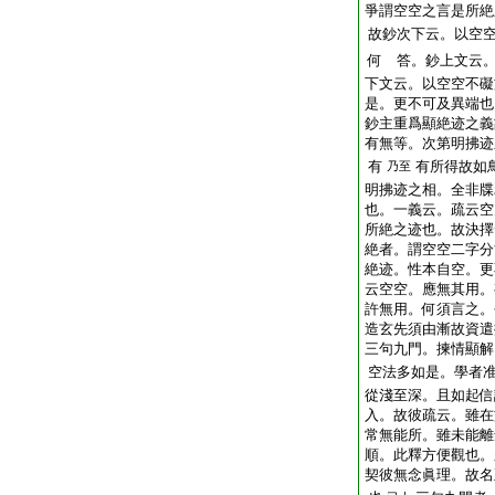
爭謂空空之言是所絶
故鈔次下云。以空
何 答。鈔上文云
下文云。以空空不礙
是。更不可及異端也
鈔主重爲顯絶迹之義
有無等。次第明拂迹
有
有所得故如
乃至
明拂迹之相。全非牒
也。一義云。疏云空
所絶之迹也。故決擇
絶者。謂空空二字分
絶迹。性本自空。更
云空空。應無其用。
許無用。何須言之。
造玄先須由漸故資遣
三句九門。揀情顯解
空法多如是。學者
從淺至深。且如起信
入。故彼疏云。雖在
常無能所。雖未能離
順。此釋方便觀也。
契彼無念眞理。故名