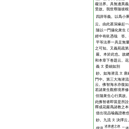
礙法界。具無邊異義
受故。我世尊隨彼根
四諦等義。以爲小
云。由此甚深緣起一
隨以一門攝化衆生
經中有依憑哉 答。
平等法界一具足無
之可知。又義苑疏第
嚴。本於此也。故
和本章下卷題云。花
義
委細如別
文
鈔。如海潜流
唐
文
門中。第三大海潜流
云。佛智海水亦復如
若諸衆生觀察境界修
但隨衆生心行異故
此佛智者即當是所詮
釋成花嚴爲諸教之本
借出現品喩義證教
鈔。九流
決擇云
文
述唐虞之政
儒流
二道