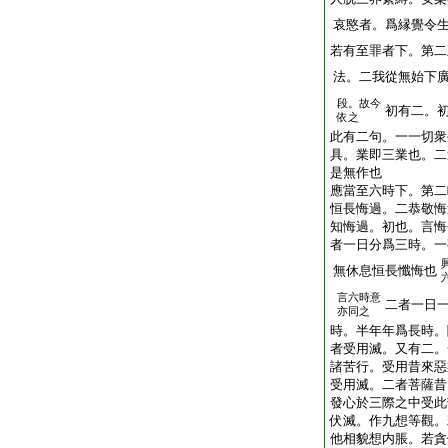
哀愍者。爲縁覺令
若有至罪者下。第二
法。二我從無始下
段。故今
初有二。
依之
此有二句。一一切衆
具。業即三業也。二
是無作也
應當至六時下。第二
恒長悔過。二恭敬悔
知悔過。初也。言悔
者一日分爲三時。一
無休息恒長懺悔也
言六時意
二者一日
亦同之
時。半年年爲長時。
者受用滅。又有二。
諸苦行。受用昔來惡
受用滅。二者菩薩昔
發心於三際之中受此
伏滅。作九想等觀。
他相貌想内脹。若貪