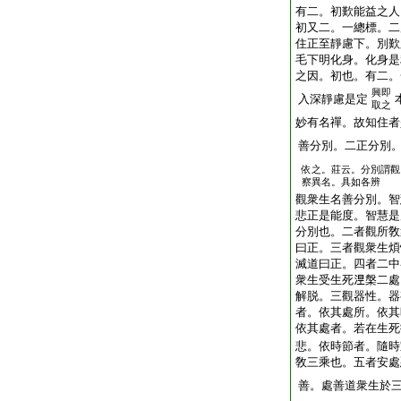
有二。初歎能益之人
初又二。一總標。二
住正至靜慮下。別歎
毛下明化身。化身是
之因。初也。有二。
興即
入深靜慮是定
取之
妙有名禪。故知住者
善分別。二正分別
依之。莊云。分別謂觀
察異名。具如各辨
觀衆生名善分別。智
悲正是能度。智慧是
分別也。二者觀所敎
曰正。三者觀衆生煩
滅道曰正。四者二中
衆生受生死𣵀槃二
解脱。三觀器性。器
者。依其處所。依其
依其處者。若在生死
悲。依時節者。隨時
敎三乘也。五者安處
善。處善道衆生於