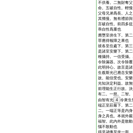
不供養。二無財奪父
命。五破自性。輕慢
父母兄弟爲長。人之
其憍慢。無有禮節與
言破自性。前四多從
乖自性爲重也
應墮至傍生下。第二
罪應得報障之果也
彼各至住處下。第三
是諸至安樂下。第二
種攝持。一信受攝。
令除漏器。次令除覆
此明持心。故言是諸
生覩斯光已應念安樂
故。能信受也。安樂
光知決定利益。故無
前理能生正行故。決
有二。一慈。二智。
由智有光
4
令衆生
端正至莊嚴下。第二
二。一端正等是内身
身之具也。本就外嚴
福智。此内外是散動
惱不散動也
得見諸佛至坐一面。