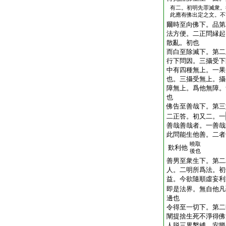
有二。初明先罪滅衆。
此應有佛出定之文。不
爾時至向佛下。品第
法方便。二正問縁起
散亂。初也
而白至除滅下。第二
行下問因。三攝受下
中有四種無上。一果
也。三攝受無上。攝
障無上。爲他無障。
也
佛告至善哉下。第三
二正答。初又二。一
善哉善哉者。一善哉
此問能生他善。二者
曉取
歎利他
後也
善男至衆生下。第二
人。二明所爲法。初
益。今欲隨順虛妄利
即是法界。無自他凡
邊也
令得至一切下。第二
闡提捨生死不淨得佛
人脱三界繫縛。安樂