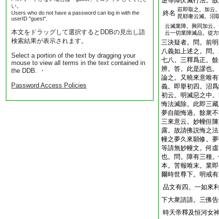
逆等障伏滅行法。故
い。
莊即取之。加云
終名
Users who do not have a password can log in with the
毘耶奢云滅。沼
userID "guest".
云滅業障。興同加云。
本文をドラッグして選択するとDDBの見出し語
云一切業障滅品。從方
検索結果が表示されます。
三決疑者。問。前明
八義如上述之。問。
Select a portion of the text by dragging your
七八。三釋爲正。餘
mouse to view all terms in the text contained in
辨。答。此是謬也。
the DDB. ・
論之。又曉來意唯有
Password Access Policies
義。即擧初四。沼爲
初云。明滅惡之中。
悔法滅除。此即三藏
夢自能悔過。餘衆不
三來意云。妙幢但陳
露。故請佛説悔之法
幢之夢久來願修。夢
等請無妙幢文。何虛
也。問。障有三種。
本。苦報唯末。業即
爾時世尊下。明戒有
品文有四。一如來
下大衆諮請。三佛告
時天帝釋及恒河女