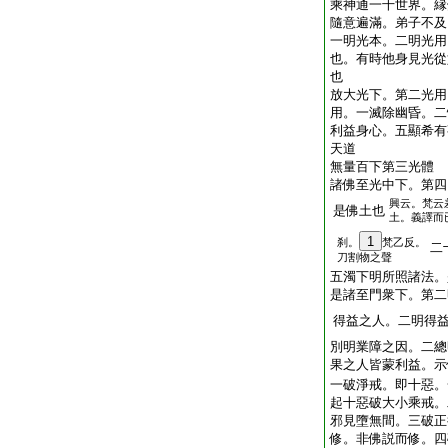
乘神通一千世界。縁
隨意遍滿。弟子不及
一明光本。二明光用
也。有時他身見光從
也
放大光下。第二光用
用。一滅除幽昏。二
利益身心。五顯希有
天道
無量百下第三光體
諸佛至光中下。第四
興云。梵云
是佛土也
土。義譯而
1
刹。
梵乙反。
二
刀割物之聲
五濁下明所照諸法。
是諸至門衆下。第二
得益之人。二明得
別明業障之因。二總
果之人皆蒙利益。示
一破淨戒。即十惡。
起十惡破大小乘戒。
邪見墮無間。三破正
修。非佛説而修。四