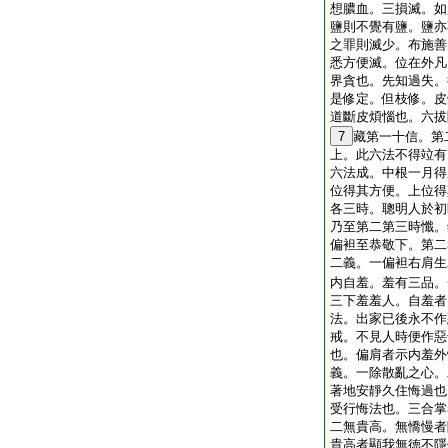
想膿血。三損滅。如
鹽則不覺有鹽。鹽亦
之罪則滅少。布施善
悉方便滅。位在外凡
界貪也。先知過失。
是修定。但枝修。皮
道斷皮煩惱也。六拔
7
藏第一十信。第
上。此六法不得竝有
六法成。中根一月得
位得其方便。上位得
各三時。聰明人於初
乃至第二第三時懺。
偏袒至恭敬下。第二
二義。一偏袒右肩生
内自羞。羞有三品。
三下羞羞人。自羞者
法。出家已後永不作
戒。不見人時便作惡
也。偏肩者示内羞外
義。一除散亂之心。
著地安靜久住悔過也
受行悔法也。三合掌
二無貴高。無憍慢者
貴高者顯我無徳不隱