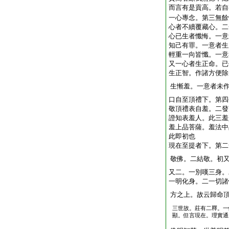
而言有是貢高。若自
一心專念。第三無餘
心者不續覆藏心。二
心已生者懺悔。一意
知己有罪。一意者生
輕重一向皆懺。一意
又一心者生正命。已
生正智。作諸方便除
生慚羞。一意者未
口自至頂禮下。第四
敬頂禮表自羞。二發
證知表羞人。此三羞
羞上品菩薩。羞法中
此即初也
現在至提者下。第二
敬佛。二結敬。初
又二。一別嘆三身。
一明化身。二一切諸
方之上。故云歸命
三世故。莊有二釋。一
顯。但言現在。理實通