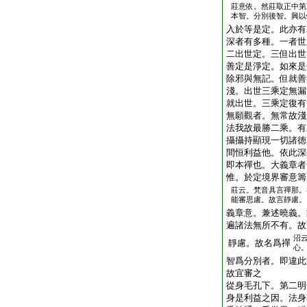
莊意依。然莊取正中第
本智。分別後智。興以
入於等是定。此亦有
深者有多種。一者世
二出世定。三但出世
善定是淨定。如來是
除邪與無記。但就善
淺。出世三乘定無漏
就出世。三乘定復有
無願觀者。無常故淺
法我故最勝二乘。有
攝攝持顯現一切諸徳
間恒利益他。依此深
即本禪也。大義章者
惟。於定境界審意籌
莊云。梵音具言禪那。
能審思慮。故言靜慮。
義章意。兼述曉義。
遍諸法無所不有。故
沼
靜慮。故名爲禪
心
智爲分別者。即違此
故宜審之
從身毛孔下。第二明
身是利益之因。法身