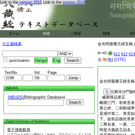
Link to the
version 2015
Link to the
version 2018
ホーム
検索
ご挨拶
組織
利
大正蔵検索
金光明最勝王經玄樞 (
611
612
613
点:
無
/
有
]
[CITE]
punctuation
Hangul
Eng
TextNo.
Vol.
Page
金光明最勝王經玄樞
INBUDS
1
元興寺沙門
INBUDS
(Bibliographic Database)
滅業障品第五
Search
略開三門。初來意者
善之終。二前顯戒學
是戒中第二。來意如
下。故前品後此章來
Digital Dictionary of Buddhism
二釋名者。一業。二
電子佛教辭典
明是大義故立品名。
パスワードがない場合は「guest」でログインしてくださ