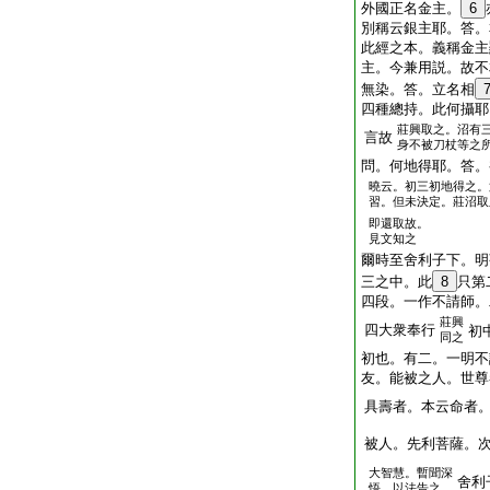
外國正名金主。
6
別稱云銀主耶。答。
此經之本。義稱金主
主。今兼用説。故不
無染。答。立名相
四種總持。此何攝耶
莊興取之。沼有
言故
身不被刀杖等之
問。何地得耶。答。
曉云。初三初地得之。
習。但未決定。莊沼取
即還取故。
見文知之
爾時至舍利子下。明
三之中。此
8
只第
四段。一作不請師。
莊興
四大衆奉行
初
同之
初也。有二。一明不
友。能被之人。世尊
具壽者。本云命者
被人。先利菩薩。
大智慧。暫聞深
舍利
悟。以法告之