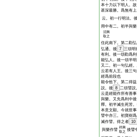
本十力以下明人。故
甚深最勝。爲無有上
云。初一行明法。
用中有二。初半與樂
沼興
取之
住此南下。第二勸弘
弘通。後
7
三頌明
有利。後一頌勸爲利
能弘人。後一頌半明
又二。初一句弘經。
云若有人王。後三句
經爲前段也
能令他下。第二得益
説。後
8
二頌譬説
云是經能作所有善事
與樂。又先爲利中後
釋。初半滅生死苦。
本意文顯。今就世事
譬中亦三。初寶樹爲
滅作譬。得之者
10
祥興
與樂作譬
後譬
取之