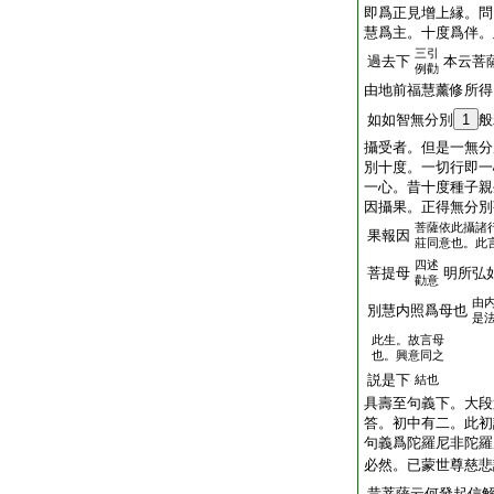
即爲正見增上縁。問
慧爲主。十度爲伴。
三引
過去下
本云菩
例勸
由地前福慧薰修所得
如如智無分別
1
般
攝受者。但是一無分
別十度。一切行即一
一心。昔十度種子親
因攝果。正得無分別
菩薩依此攝諸
果報因
莊同意也。此
四述
菩提母
明所弘
勸意
由
別慧内照爲母也
是
此生。故言母
也。興意同之
説是下
結也
具壽至句義下。大段
答。初中有二。此初
句義爲陀羅尼非陀羅
必然。已蒙世尊慈悲
昔菩薩云何發起信