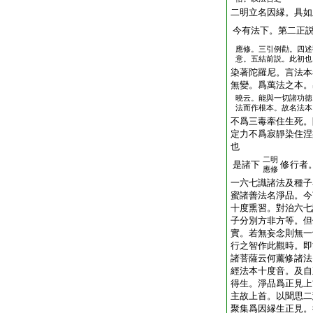
二明立名因縁。具如
今有法下。第二正
應修。三引例勸。四述
意。五結前説。此初也
染著陀羅尼。言法本
無變。爲萬法之本。
曉云。能與一切諸功徳
法而作根本。故名法本
不爲三毒牽住生死。
定力不爲寂靜染住涅
也
二明
是諸下
修行者
應修
一六七識諸法及種子
蜜諸善法名淨品。今
十度熏習。對治六七
子分別方非方等。但
實。若無妄念則無一
行之智作此觀時。即
諸菩薩云何薰修諸法
經法本十度音。及自
得生。淨品爲正見上
主故上首。以聞思二
聚集爲因縁生正見。