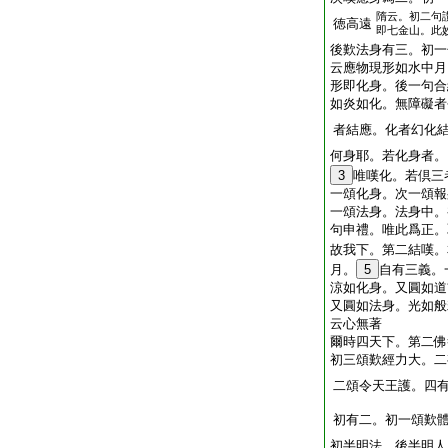
隋云。初二句
徳高遠
即七金山。此
後歎法身有三。初一
云應物現形如水中月
形即化身。後一句合
如炎如化。無障礙者
者結應。化者幻化
何身耶。若化身者。
3
唯嘆化。若倶三
一頌化身。次一頌報
一頌法身。法身中。
句申禮。唯此爲正。
故我下。第二結嘆。
月。
5
自有三義。
涼如化身。又圓如道
又圓如法身。光如般
云心無著
爾時四天下。第二佛
初三頌歎經力大。二
二頌令天王護。四
初有二。初一頌歎
初半明法。後半明人