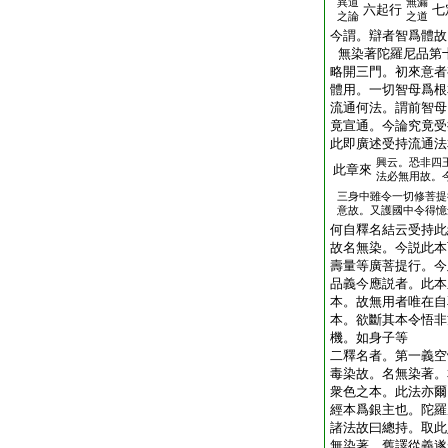
異道
無漏
六起行
七
之論
之道
今謂。辯者智爲體故
無染著陀羅尼品第
略開三門。初來意者
體用。一切智母爲根
流通何法。謂前智母
竟宣通。今論究竟受
此即廣述受持流通法
興云。恐非四
此章來
法必無用故。
三身中雖令一切修菩提
意故。又護國中令得憶
何自釋名結云受持此
故名無染。今説此本
壽量等廣菩提行。今
品義今應説者。此本
本。故無用者唯在自
本。欲斷其本令悟非
機。如身子等
二釋名者。第一義空
毒染故。名無染著。
衆色之本。此法亦爾
經本爲銀主也。陀羅
諸法故曰總持。取此
無染著。舊譯從義遂