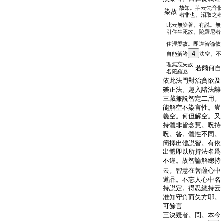
故知。莊云梵音
染故
者非也。沼取之
此云無染著。有説。無
引住生死故。陀羅尼者
住涅槃故。即違智論依
4
自能解諸
法空。不
理無忘失故
若爾何自
名陀羅尼
依此法門對治貪欲及
樂正法。趣入諸法離
三藏兼説智定二用。
能解空不染言性。豈
義空。何但解空。又
持體非皆念慧。呪持
呪。答。體性不同。
簡擇出體説智。有依
出體即以所持法名爲
不違。故智論解總持
云。智慧在菩薩心中
道品。不忘人心中名
持説定。得忍總持云
准知守角而失方耶。
可餘言
三決疑者。問。本今