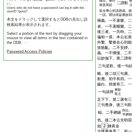
隋云。奉行
二讃歎
い。
故從座起
Users who do not have a password can log in with the
欲令專心祈請易成。故
userID "guest".
一説。聞法得益通故四
本文をドラッグして選択するとDDBの見出し語
兩義。一不著樂。二
検索結果が表示されます。
者。一不著睡樂。二
後三者。一共時。二
Select a portion of the text by dragging your
偏袒一肩。本云右肩
mouse to view all terms in the text contained in
外繫。繫眷在心則能
the DDB. ・
捨散亂。二不安靜。
Password Access Policies
義。一不憍慢。二不
以妙伽下。第二讃有
三句是歎。後一句
略。後二頌三句廣。
歎應。初中有四。一
齒白。就後有三。一
興影
一句諸禪
取之
足下下。第二廣有三
三句應身。後三句歎
則云。
輻。二手網縵
半網相
色。後二本云光明晃
如
2
錬眞金
次嘆應身爲二。初一