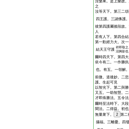
涅槃果。是上樂故。
之
汝等天下。第三二頌
四王護。三諸佛護
彼第四護屬後段故。
人
若有人下。第四合結
第一歎經力大。次一
祥即取之
結天王守護
沼興影也
爾時四天下。第四大
依今有二。一作勝供
也。有五。一領解
前微。道後妙。二悲
護。生起可見
以智光下。第二與勝
又五。一助智慧。二
才即殊勝法。五令法
爾時至法時下。大段
聞法。二得益。初也
無量衆下。
2
第二
攝福。三離憂。四