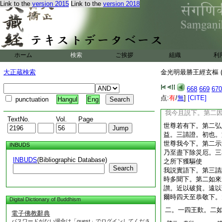
Link to the
version 2015
Link to the
version 2018
四畫像。時唯八日或
及終。或唯白月八日
時。或初置壇亦在此
人用木膠。謂非皮膠
安置坐處下。第二修
ホーム
検索
ご挨拶
組織
利
言六物者。置座布華
受持神呪下。第三誦
大正蔵検索
金光明最勝王經玄樞 (
世尊我若下。第二成
成。有四。一覩事。
668
669
670
即三業勞。初見行事内
点:
有
/
無
]
[CITE]
punctuation
Hangul
Eng
喜故即外現身。既現身
我今且説下。第二
TextNo.
Vol.
Page
世尊若有下。第二弘
益。三請證。初也。
世尊我今下。第二示
INBUDS
乃至盡下除災厄。三
INBUDS
(Bibliographic Database)
之所下獲驅使
Search
我説實語下。第三請
時多聞下。第二如來
讃。近以破貧。遠以
爾時四天至恭敬下。
Digital Dictionary of Buddhism
二。一四王歎。二
電子佛教辭典
パスワードがない場合は「guest」でログインしてくださ