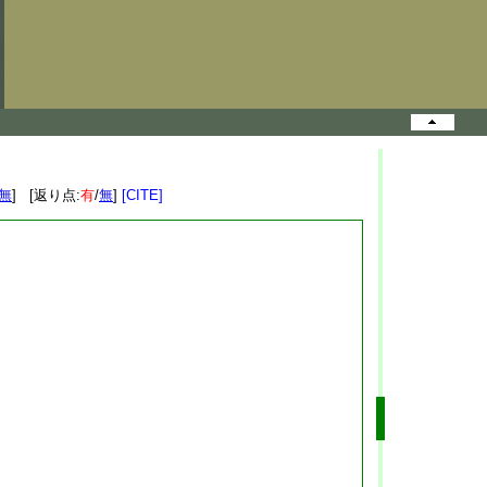
無
] [返り点:
有
/
無
]
[CITE]