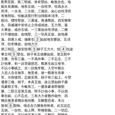
:
善男至因。第二明戒。准有譬結。略無合也。地
:
能生長萬物。地有五徳。一自性淨。恒爲水火
:
所淨。一水澆。二火燒。三風吹。如心自性淨而
:
有無明垢。恒修諸度行對治得顯本淸淨。二
:
能治。體性堅故。三廣遠。無邊際故。四安樂衆
:
生。四威儀中皆依止之得成就故。五力用。最
:
大事故。戒亦五徳。一三業如自性淨故。二難
:
行不惱他故。如地堅。三一切具足故。如地廣
:
遠。四善人戒。攝衆生
2
如如地安樂故。五淸
:
淨。但求佛故。如地力大
:
第三明忍。能安毀辱
3
師子王力大。恒
4
住諸
:
事文同
5
譬也。師子有五徳勝如前。第五獸中
:
王勝。亦有三義。一不爲外事。二不忘念。三不
:
計他事。初一説菩薩慈悲。觀衆生如父母等。
:
不以小事瞋之。次一説無常觀。入空中觀出
:
入息人念念無常。無受者。後一觀衆生有衆
:
苦。示與彼同。忍能安受。師子有三如上。今譬
:
通擧三種。師子。本具五徳。故云譬如師子臆
:
長豪獸王等。今略有三。一臆長豪者即種類
:
勝。二獸王是第五徳。即不計他小事。不以他
:
事生瞋。心不忘念。三有大力者難作能作。四
:
獨歩無畏者獨歩無侶勝。五離驚恐者。本云
:
無有
6
獸怖。憶念自力勝無有怖畏。此五説忍
:
五徳。一自性。如上釋。即種類義。二一切忍。
:
即不忘念。不計他不著小等。三難忍。即難作