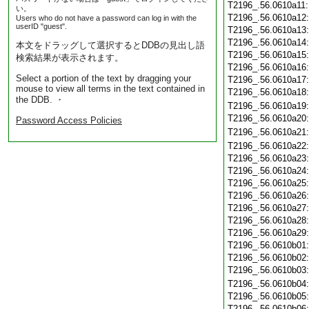
T2196_.56.0610a11
い。
T2196_.56.0610a12
Users who do not have a password can log in with the
userID "guest".
T2196_.56.0610a13
T2196_.56.0610a14
本文をドラッグして選択するとDDBの見出し語
T2196_.56.0610a15
検索結果が表示されます。
T2196_.56.0610a16
Select a portion of the text by dragging your
T2196_.56.0610a17
mouse to view all terms in the text contained in
T2196_.56.0610a18
the DDB. ・
T2196_.56.0610a19
T2196_.56.0610a20
Password Access Policies
T2196_.56.0610a21
T2196_.56.0610a22
T2196_.56.0610a23
T2196_.56.0610a24
T2196_.56.0610a25
T2196_.56.0610a26
T2196_.56.0610a27
T2196_.56.0610a28
T2196_.56.0610a29
T2196_.56.0610b01
T2196_.56.0610b02
T2196_.56.0610b03
T2196_.56.0610b04
T2196_.56.0610b05
T2196_.56.0610b06