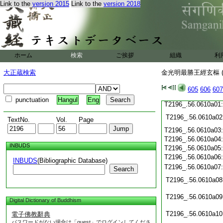
Link to the
version 2015
Link to the
version 2018
T2196_.56.0609c19
T2196_.56.0609c20
T2196_.56.0609c21
T2196_.56.0609c22
T2196_.56.0609c23
T2196_.56.0609c24
ホーム
検索
ご挨拶
組織
利
T2196_.56.0609c25
T2196_.56.0609c26
大正蔵検索
金光明最勝王經玄樞 (
T2196_.56.0609c27
T2196_.56.0609c28
605
606
607
T2196_.56.0609c29
punctuation
Hangul
Eng
T2196_.56.0610a01
T2196_.56.0610a02
TextNo.
Vol.
Page
T2196_.56.0610a03
T2196_.56.0610a04
INBUDS
T2196_.56.0610a05
T2196_.56.0610a06
INBUDS
(Bibliographic Database)
T2196_.56.0610a07
Search
T2196_.56.0610a08
T2196_.56.0610a09
Digital Dictionary of Buddhism
T2196_.56.0610a10
電子佛教辭典
パスワードがない場合は「guest」でログインしてくださ