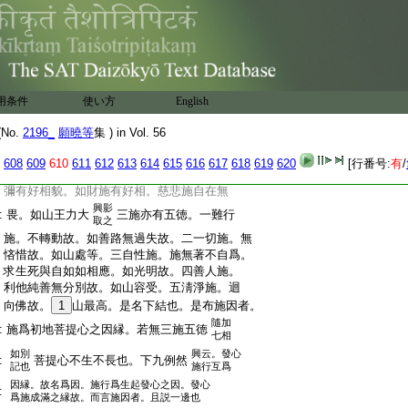
:
一切福智二徳。善法欲等二分善根備足爲
:
因而得生起初地眞智。名初發心。此即曉義。
:
莊即取之。故不相違。二譬。三合。今轉爲三。
:
一譬。二合。言此菩提心者。本標云初發心。進
:
退互存。意即無違。三是名下結也。譬有二義。
:
一本。二末。本有三。一如寶種類勝。二須彌相
用条件
使い方
English
:
貌勝。三山王高大勝。末有五徳。一敬重。善
:
4
疏故。二一切處平等廣大故。三光明。無垢
No.
2196_
願曉等
集 ) in Vol. 56
:
故。四自在。能容一切故。五最高。過諸山故。
:
此菩提下合也。施有三種。一正法施。二財物
608
609
610
611
612
613
614
615
616
617
618
619
620
[行番号:
有
/
:
施。三慈悲施。如意寶珠淸淨無垢。如法施。須
:
彌有好相貌。如財施有好相。慈悲施自在無
興影
:
畏。如山王力大
三施亦有五徳。一難行
取之
:
施。不轉動故。如善路無過失故。二一切施。無
:
悋惜故。如山處等。三自性施。施無著不自爲。
:
求生死與自如如相應。如光明故。四善人施。
:
利他純善無分別故。如山容受。五淸淨施。迴
:
向佛故。
1
山最高。是名下結也。是布施因者。
隨加
:
施爲初地菩提心之因縁。若無三施五徳
七相
如別
興云。發心
:
菩提心不生不長也。下九例然
記也
施行互爲
因縁。故名爲因。施行爲生起發心之因。發心
:
爲施成滿之縁故。而言施因者。且説一邊也