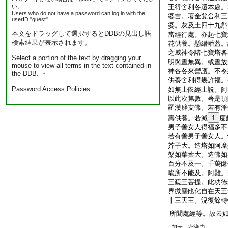
い。
王得舍利各還本處。
Users who do not have a password can log in with the
婆吉。著金瓮舍利三
userID "guest".
婆。灰及土四十九斛
本文をドラッグして選択するとDDBの見出し語
當經行處。亦起七寶
検索結果が表示されます。
花供養。懸繒幡蓋。
之威神令諸七寶塔各
Select a portion of the text by dragging your
明與晝無異。或晝放
mouse to view all terms in the text contained in
神各各來營護。不令
the DDB. ・
供養舍利得幾許福。
Password Access Policies
如無上依經上説。阿
以此次第數。著是須
羅漢辟支佛。若有淨
壽供養。若滅
1
度
男子善女人得福多不
若有善男子善女人。
芥子大。造塔如阿摩
槃如菜葉大。造佛如
百分不及一。千萬億
喩所不能及。阿難。
三藐三菩提。此功徳
界微塵他化自在天王
十三天王。況復餘轉
所聞處經等。故云
加云。密迹力