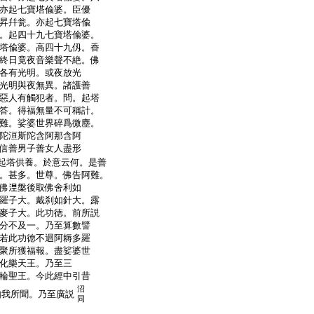
亦起七寶塔偸婆。臣優
昇幷瓮。亦起七寶塔偸
。起四十九七寶塔偸婆。
塔偸婆。高四十九仭。香
終日竟夜音樂聲不絶。佛
各有光明。或夜放光
光明與夜無異。諸護善
惡人有觸犯者。問。起塔
答。得福無量不可稱計。
難。娑婆世界碎爲微塵。
陀洹斯陀含阿那含阿
信善男子善女人盡形
起塔供養。於意云何。是善
。甚多。世尊。佛告阿難。
佛𣵀槃後取佛舍利如
羅子大。戴刹如針大。露
麥子大。此功徳。前所説
分不及一。乃至算數譬
若此功徳不迴阿耨多羅
聚所獲福報。盡娑婆世
化樂天王。乃至三
輪聖王。今此經中引昔
沼
如我所聞。乃至廣説
同