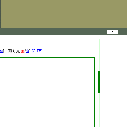
有
] [返り点:
無
/
有
]
[CITE]