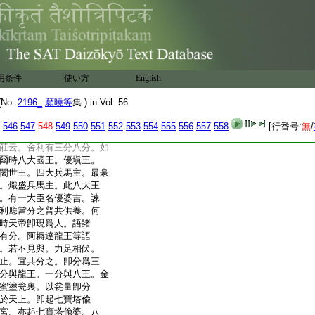
也
也。隋云有二。一供養舍
從下。求請舍利。爲求福
者。興云。梵云舍利。此方
者全身。即慈氏滅後形同
分身。卽慶喜亡後折身四
用条件
使い方
English
迦滅後碎身八斛。今依碎
曉説。故知。舍利弗者。依
No.
2196_
願曉等
集 ) in Vol. 56
言室利羅。此云身。
11
者
歎順舊故
546
547
548
549
550
551
552
553
554
555
556
557
558
[行番号:
無
/
所以也。隋云。有二。一修
莊云。舍利有三分八分。如
爾時八大國王。優塡王。
闍世王。四大兵馬主。最豪
。熾盛兵馬主。此八大王
。有一大臣名優婆吉。諫
利應當分之普共供養。何
時天帝卽現爲人。語諸
有分。阿耨達龍王等語
。若不見與。力足相伏。
止。宜共分之。卽分爲三
分與龍王。一分與八王。金
蜜塗瓮裏。以瓫量卽分
於天上。卽起七寶塔偸
宮。亦起七寶塔偸婆。八