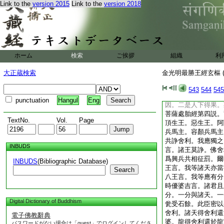
Link to the
version 2015
Link to the
version 2018
云善哉王子。義准前
我欲至子許。答上問
利。爲欲求福。二今
故。言舍利如芥子許
云身。身有三類。一
在。更無滅相。二者
ホーム
検索
ご挨拶
組織
利
分。三者碎身。卽釋
身。故如芥子。卽取
大正蔵検索
金光明最勝王經玄樞 (
莊云。梵
本應言身子
而言舍利
543
544
545
何以至帝釋。第三釋
punctuation
Hangul
Eng
因。二是人下得果。
菩薩處胎經第四説。
TextNo.
Vol.
Page
頂生王。惡生王。阿
兵馬主。容顏兵馬主
共諍舍利。我應獨之
INBUDS
言。諸王莫諍。佛舍
爲興兵共相征罰。爾
INBUDS
(Bibliographic Database)
王言。我等諸天亦當
Search
八王言。我等應有分
時優婆吉言。諸君且
分。一分與諸天。一
Digital Dictionary of Buddhism
瓮受石餘。此臣密以
舍利。諸天得舍利還
電子佛教辭典
婆。龍得舍利還於龍
パスワードがない場合は「guest」でログインしてくださ