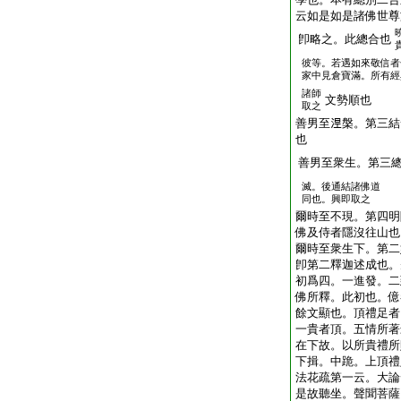
云如是如是諸佛世尊
卽略之。此總合也
彼等。若遇如來敬信者
家中見倉寶滿。所有經
諸師
文勢順也
取之
善男至𣵀槃。第三
也
善男至衆生。第三
滅。後通結諸佛道
同也。興即取之
爾時至不現。第四明
佛及侍者隱沒往山也
爾時至衆生下。第二
卽第二釋迦述成也。
初爲四。一進發。二
佛所釋。此初也。億
餘文顯也。頂禮足者
一貴者頂。五情所著
在下故。以所貴禮所
下揖。中跪。上頂禮
法花疏第一云。大論
是故聽坐。聲聞菩薩