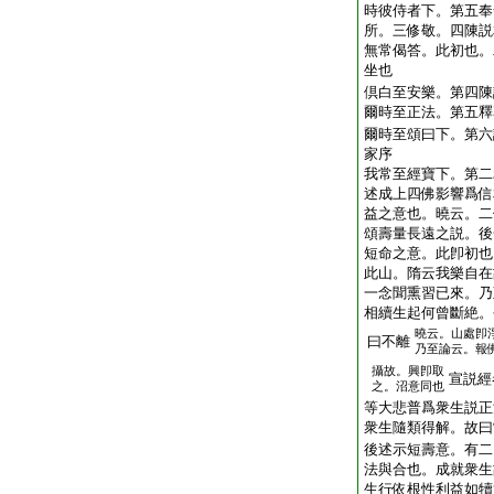
時彼侍者下。第五奉
所。三修敬。四陳説
無常偈答。此初也。
坐也
倶白至安樂。第四陳
爾時至正法。第五釋
爾時至頌曰下。第六
家序
我常至經寶下。第二
述成上四佛影響爲信
益之意也。曉云。二
頌壽量長遠之説。後
短命之意。此卽初也
此山。隋云我樂自在
一念聞熏習已來。乃
相續生起何曾斷絶。
曉云。山處卽
曰不離
乃至論云。報
攝故。興卽取
宣説經
之。沼意同也
等大悲普爲衆生説正
衆生隨類得解。故曰
後述示短壽意。有二
法與合也。成就衆生
生行依根性利益如犢