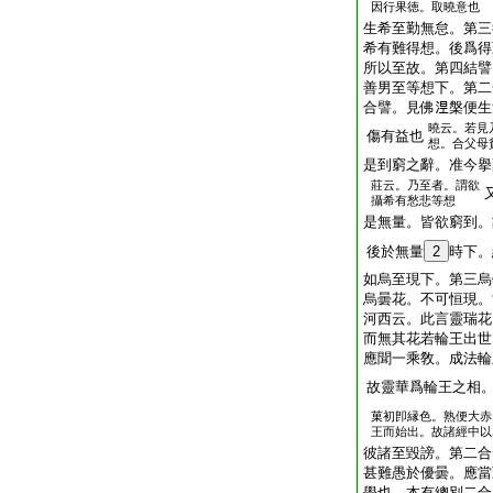
因行果徳。取曉意也
生希至勤無怠。第三
希有難得想。後爲得
所以至故。第四結譬
善男至等想下。第二
合譬。見佛𣵀槃便
曉云。若見
傷有益也
想。合父母
是到窮之辭。准今擧
莊云。乃至者。謂欲
攝希有愁悲等想
是無量。皆欲窮到。
後於無量
2
時下。
如烏至現下。第三烏
烏曇花。不可恒現。
河西云。此言靈瑞花
而無其花若輪王出世
應聞一乘敎。成法輪
故靈華爲輪王之相
菓初卽縁色。熟便大赤
王而始出。故諸經中以
彼諸至毀謗。第二合
甚難愚於優曇。應當
學也。本有總別二合