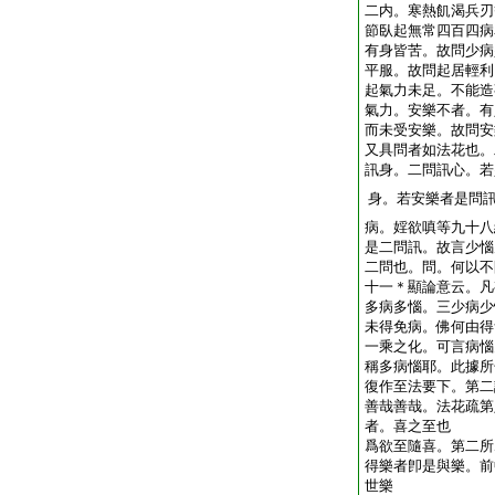
二内。寒熱飢渴兵刃
節臥起無常四百四病
有身皆苦。故問少病
平服。故問起居輕利
起氣力未足。不能造
氣力。安樂不者。有
而未受安樂。故問安
又具問者如法花也。
訊身。二問訊心。若
身。若安樂者是問
病。婬欲嗔等九十八
是二問訊。故言少惱
二問也。問。何以不
十一＊顯論意云。凡
多病多惱。三少病少
未得免病。佛何由得
一乘之化。可言病惱
稱多病惱耶。此據所
復作至法要下。第二
善哉善哉。法花疏第
者。喜之至也
爲欲至隨喜。第二所
得樂者卽是與樂。前
世樂