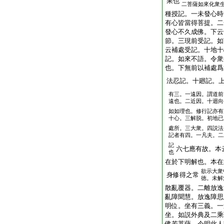
果也
二菩薩如來化衆
種授記。一未發心時
有心皆當得菩提。二
發心不久成佛。下云
節。三現前受記。如
云補處受記。十地十
記。如來不語。令衆
也。下無前以補處爲
法忍記。十廻記。
有三。一遠因。謂道前
遠也。二近因。十迴向
如如理也。修行記亦有
十心。三解脱。初地已
處所。三大衆。四説法
記者有四。一凡夫。二
記
六七應有故。本
也
在於下明解也。本在
欲示大衆
身修得之常
徳。未解
散亂覆器。二離放逸
亂障聞慧。放逸障思
明位。坐有三義。一
坐。如説外典及二乘
佛若菩薩。今明此人