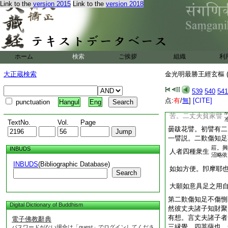
令
4
法本輪息。所
Link to the
version 2015
Link to the
version 2018
故下。第三明譬説損
説。答。法花疏第五
法。天竺語多引譬類
立譬喩也。譬者喩也
者類也。喩者曉也。
ホーム
検索
ご挨拶
未悟謂之譬喩。注説
組織
利
同。一假近喩遠。如
大正蔵検索
金光明最勝王經玄樞 (
以遠喩遠。如大品明
經喩有八種。今是法
539
540
541
依今應言有
夫富家譬
点:
有
/
無
]
[CITE]
punctuation
Hangul
Eng
然依本説。
苦。二丈夫貧家譬
TextNo.
Vol.
Page
曇跋花譬。初譬有二
一譬説。二歎傷知足
莊。興
INBUDS
人者四種衆生
沼略依
INBUDS
(Bibliographic Database)
如如方便。卽摩耶
Search
大願如意具足之用
第二歎傷知足不傷惻
Digital Dictionary of Buddhism
然彼丈夫諸子知財聚
有想。言丈夫諸子者
電子佛教辭典
三縁覺。四菩薩也。
パスワードがない場合は「guest」でログインしてくださ