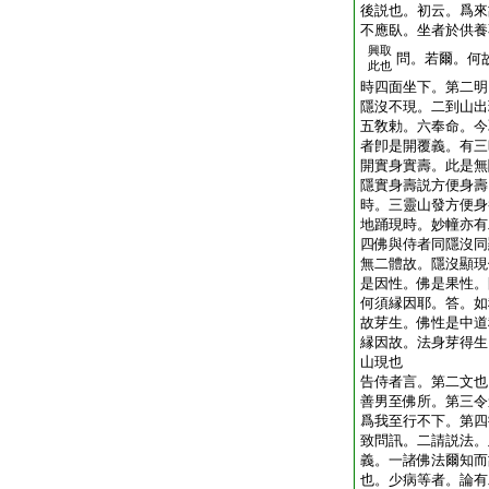
後説也。初云。爲來
不應臥。坐者於供養
興取
問。若爾。何
此也
時四面坐下。第二明
隱沒不現。二到山出
五敎勅。六奉命。今
者卽是開覆義。有三
開實身實壽。此是無
隱實身壽説方便身壽
時。三靈山發方便身
地踊現時。妙幢亦有
四佛與侍者同隱沒同
無二體故。隱沒顯現
是因性。佛是果性。
何須縁因耶。答。如
故芽生。佛性是中道
縁因故。法身芽得生
山現也
告侍者言。第二文也
善男至佛所。第三令
爲我至行不下。第四
致問訊。二請説法。
義。一諸佛法爾知而
也。少病等者。論有