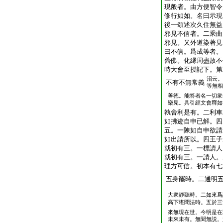
現般者。由方便智令
修行如如。名曰示現
後一頌述次久住無益
邪見不信者。二乘曲
邪見。又外道染著見
曰不信。爲成等者。
舊佛。化縁周盡故不
時大會至授記下。第
沼云。
不有不無常義
等無相
善徳。能答者名一切衆
樂見。具引經文會釋如
執舍利是有。二利車
如拂迹自申已解。四
五。一陳如自申欲請
如出請所以。四王子
就初有三。一標請人
就初有三。一請人。
理方可信。初本有七
五身罷時。二通明
大衆靜聽時。二如來爲
高下堪聞法時。五於三
來無現在世。今明是在
未來未有。無聞無説。