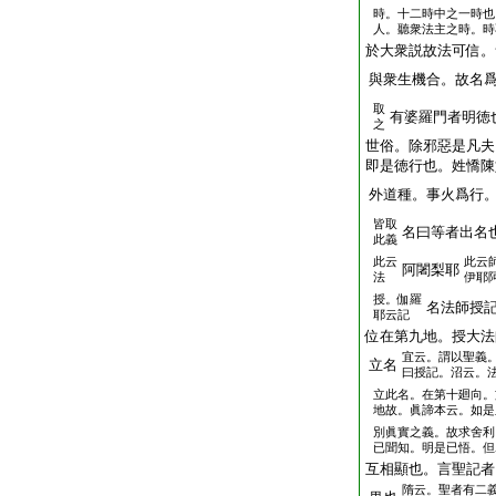
時。十二時中之一時也
人。聽衆法主之時。時
於大衆説故法可信。
與衆生機合。故名
取
有婆羅門者明徳
之
世俗。除邪惡是凡夫
即是徳行也。姓憍陳
外道種。事火爲行
皆取
名曰等者出名
此義
此云
此云
阿闍梨耶
法
伊耶
授。伽羅
名法師授
耶云記
位在第九地。授大法
宜云。謂以聖義
立名
曰授記。沼云。
立此名。在第十廻向。
地故。眞諦本云。如是
別眞實之義。故求舍利
已聞知。明是已悟。但
互相顯也。言聖記者
隋云。聖者有二