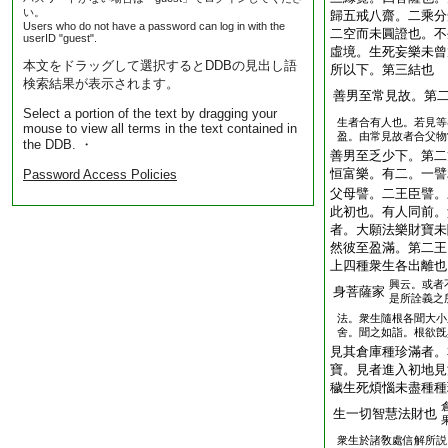
い。
歸五戒八齋。二乘分
Users who do not have a password can log in with the
二空而未圓證也。不
userID "guest".
虛境。生死妄樂未曾
本文をドラッグして選択するとDDBの見出し語
所以下。第三結也
検索結果が表示されます。
善男至常見故。第
Select a portion of the text by dragging your
生者合有人也。若見等
mouse to view all terms in the text contained in
盈。由常見故者合父物
the DDB. ・
善男至乏少下。第二
恒富樂。有二。一譬
Password Access Policies
父母譬。二王臣譬。
此初也。有人同前。
者。大願法樂財寶未
然彼至盈滿。第二王
上四種衆生各出離也
興云。或者
身菩薩家
是所詮義之
法。衆生隨根各聞大小
舍。聞之如詣。根欲旣
見其倉庫種珍滿者。
寶。見者進入初地見
穢生死煩惱未盡種種
生一切智慧法財也
衆生於諸敎處信解所説