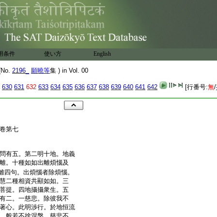
用条件
使い方
English
No.
2196_
願曉等
集 ) in Vol. 00
630
631
632
633
634
635
636
637
638
639
640
641
642
[行番号:
無
/
卷第七
問有五。第二明十地。地義
離。十種如如出離煩惱及
離四句。出煩惱者除煩惱。
慧二種相資共顯如如。三
菩提。四地攝攝衆生。五
有二。一慈悲。除彼我不
著心。此明渉行。於地恒流
。般若不捨涅槃。慈悲不