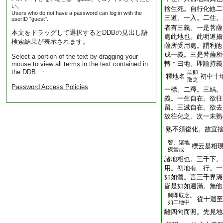
い。
捨生死。自行化他二
Users who do not have a password can log in with the
三道。一入。二住。
userID "guest".
者有三義。一是菩薩
本文をドラッグして選択するとDDBの見出し語
處此地也。此明道攝
検索結果が表示されます。
薩所受用處。謂利他
成一義。三是菩薩所
Select a portion of the text by dragging your
轉＊曰地。即論持義
mouse to view all terms in the text contained in
the DDB. ・
莊即
釋地名
初中十
取之
Password Access Policies
一標。二釋。三結。
義。一生自在。欲往
留。三滅自在。欲去
故往化之。次一未熟
熟不須復化。故宜
智。諸地
標云是相
疾當成
諸地相也。三千下。
用。初地有二行。一
如如體。言三千界滿
皆是如如遍滿。無他
興即取之。
從十迴至
如二地中
離四句而照。先見地