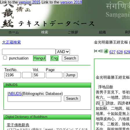
Link to the
version 2015
Link to the
version 2018
ホーム
検索
ご挨拶
組織
利
大正蔵検索
金光明最勝王經玄樞 (
627
628
629
punctuation
Hangul
Eng
TextNo.
Vol.
Page
金光明最勝王經玄樞
INBUDS
淨地品餘
善男子至見下。答初
INBUDS
(Bibliographic Database)
有六。一地體。謂出
Search
四
1
謗故。四謗者
如如顯。二地因。福
地果。十如如是無上
Digital Dictionary of Buddhism
地障皮肉心。六地道
平等。二般若。除執
電子佛教辭典
不住。與前地因異也
パスワードがない場合は「guest」でログインしてくださ