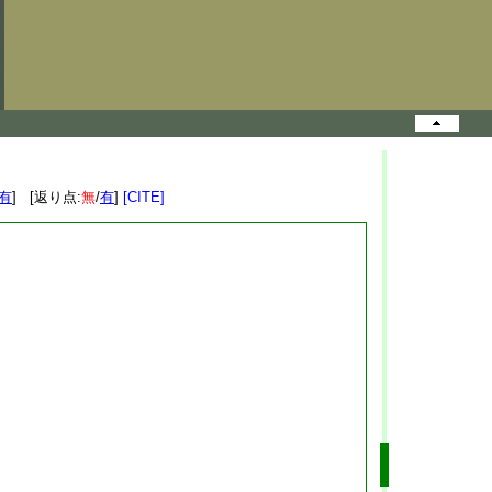
有
] [返り点:
無
/
有
]
[CITE]