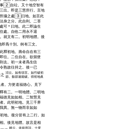
事
2
自竝。又十地空智有
三出。即是三慧所行。言地
所攝之處
3
曰地。如言此
法身之分。此自利。二菩
處可＊曰地。此二即論生
住處。自他二用永不退
。就文有二。初明地體。後
地即爲十別。例有三文。
此釋初地。壽命自在有三
即往。二住自在。欲留便
則去。初一未者爲生信
令熟故往持之。後一已
沼云。如有頌言。如竹破初
捨之
節。餘節速能破。得初地眞
現者。方便道福徳心。見下
釋有二。一明地體。二明地
福徳見如如相。二智慧見
者。此明初地。見三千界
我異。無一物而非如如
初地。復分皆有上二行。如
相。後見地體。故言是相
曉云。依前所説。十度