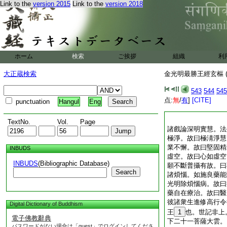
Link to the
version 2015
Link to the
version 2018
ホーム
検索
ご挨拶
組織
利
大正蔵検索
金光明最勝王經玄樞 (
543
544
545
点:
無
/
有
]
[CITE]
punctuation
Hangul
Eng
TextNo.
Vol.
Page
諸戲論深明實慧。法
極淨。故曰極淸淨慧
業不懈。故曰堅固精
INBUDS
虛空。故曰心如虛空
INBUDS
(Bibliographic Database)
願不斷普攝有故。曰
Search
諸煩惱。如施良藥能
光明除煩惱病。故曰
藥自在療治。故曰醫
彼諸衆生進修高行令
Digital Dictionary of Buddhism
王
1
也。世記非上
電子佛教辭典
下二十一菩薩大雲。
パスワードがない場合は「guest」でログインしてくださ