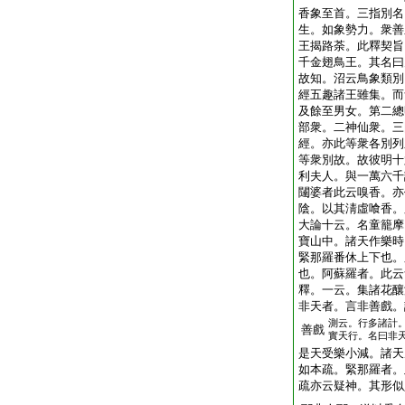
香象至首。三指別名
生。如象勢力。衆善
王揭路荼。此釋契旨
千金翅鳥王。其名曰
故知。沼云鳥象類別
經五趣諸王雖集。而
及餘至男女。第二總
部衆。二神仙衆。三
經。亦此等衆各別列
等衆別故。故彼明十
利夫人。與一萬六千
闥婆者此云嗅香。亦
陰。以其淸虛喰香。
大論十云。名童籠摩
寶山中。諸天作樂時
緊那羅番休上下也。
也。阿蘇羅者。此云
釋。一云。集諸花釀
非天者。言非善戲。
測云。行多諸計
善戲
實天行。名曰非
是天受樂小減。諸天
如本疏。緊那羅者。
疏亦云疑神。其形似