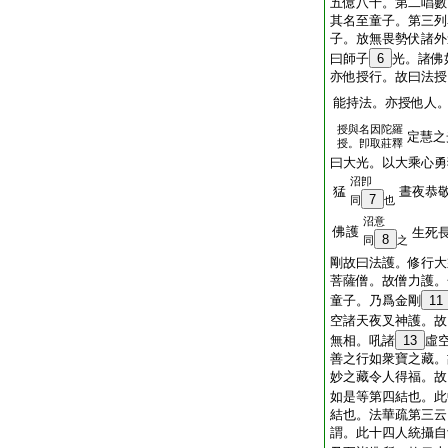
五億八千。第二唱數
其名至童子。第三列
子。放無畏勢伏諸外
曰師子
6
光。諸佛
亦他授行。故曰法授
能持法。亦授他人
授與名因陀羅
定慧之
授。卽取莊釋
曰大光。以大乘心勇
沼卽
猛
晝夜恭
7
同
也
沼意
佛護
生死
8
同
之
剛故曰法護。修行大
菩薩僧。故僧力護。
童子。乃爲金剛
11
空諸天夜叉神護。故
無相。吼諸
13
虛
善之行如衆寶之藏。
妙之藏令人得福。故
如是等第四結也。此
結也。法華疏第三云
謂。此十四人統攝自