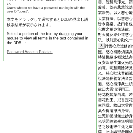
雲。智慧爲淨光。謂
い。
糓菓。旣有悲慧說法
Users who do not have a password can log in with the
userID "guest".
雲淨光。以大悲心能
大雲持法。以慈悲心
本文をドラッグして選択するとDDBの見出し語
皆令喜樂。故曰名也
検索結果が表示されます。
化度之稱亦無邊故。
Select a portion of the text by dragging your
對天魔及衆外道慈心
mouse to view all terms in the text contained in
吼。以前悲心勸化一
the DDB. ・
3
行善心欣進修如
Password Access Policies
照。慈心能除煩惱炎
時隨機緣多種說法亦
火安溫衆生如火光也
如電。明慧照除諸見
光。慈心吐法音能滅
說法能長善芽法音普
遍。慈心能淨衆生煩
故曰大雲淸淨雨王。
得花樹其菓自成。若
雲花樹王。戒香定花
生同我。故曰大雲靑
臭令得淸淨法身香。
生死熱體感無生妙身
光明照除衆生無明闇
慧之妙術破生死之重
薩。此中諸聖欲顯慈