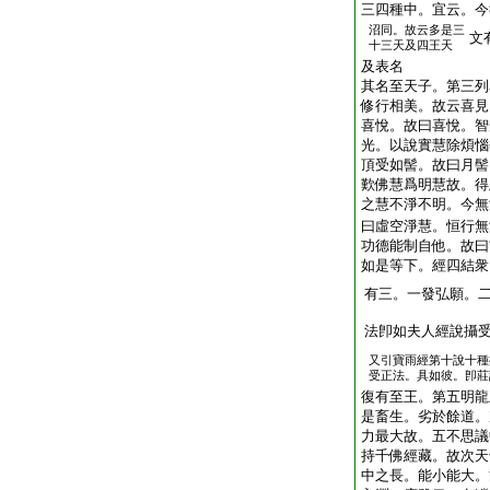
三四種中。宜云。今
沼同。故云多是三
文
十三天及四王天
及表名
其名至天子。第三列
修行相美。故云喜見
喜悅。故曰喜悅。智
光。以說實慧除煩惱
頂受如髻。故曰月髻
歎佛慧爲明慧故。得
之慧不淨不明。今無
曰虛空淨慧。恒行無
功德能制自他。故曰
如是等下。經四結衆
有三。一發弘願。
法卽如夫人經說攝
又引寶雨經第十說十種
受正法。具如彼。卽莊
復有至王。第五明龍
是畜生。劣於餘道。
力最大故。五不思議
持千佛經藏。故次天
中之長。能小能大。