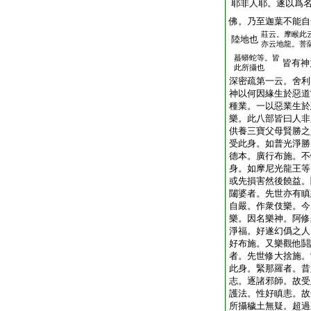
耶非人耶。遂以爲
佛。乃至迦葉不能自
莊云。摩睺此
陸地也
亦云地龍。菩
蟇蟒蛇等。皆
皆有神
此所攝也
深密疏第一云。舍利
神以何因緣生於惡道
種業。一以惡業生於
樂。此八部皆曰人非
供養三寶父母賢勝之
受此身。如普光淨勝
德本。廣行布施。不
身。如摩尼光龍王等
或先損害然後饒益。
闥婆者。先世亦有瞋
自嚴。作衆伎樂。今
樂。因名樂神。阿修
淨福。好遂幻僞之人
好布施。又樂觀他鬪
者。先世修大捨施。
此身。緊那羅者。昔
志。逐諸邪師。故受
護法。性好瞋恚。故
所攝穢土無疑。超過