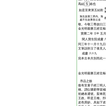
爲結
5
絡也
如是至衆第五結歎
無生故塞三界内。無
處不生故乘形云道
敬。今敬三尊故曰三
金光明最勝王經玄樞
寶曆二年
五
壬申
閑人寶生院成慶
同三年十一月十九日
文筆誤傍注了後見人
成慶
六十九
寫本古本共別而此一
金光明最勝王經玄樞
序品之餘
復有至童子經三明人
稱。謂位隣窮學當補
初總表通號。梨車毘
王政。即是王種。卽
皮色滑妙。具如下述