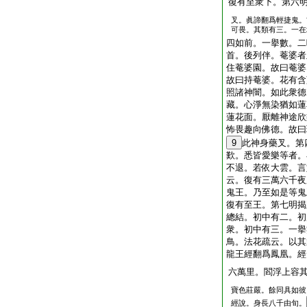
復有至衆下。第六
叉。眞諦翻爲輕捷鬼。
可畏。其類有三。一在
四如前。一擧數。二
首。後列伴。菴婆者
住菴婆園。故曰菴婆
故曰持菴婆。花有含
照諸神闇。如此衆德
藏。心淨無染猶如蓮
蓮花面。厭離神途欣
怖畏趣向佛德。故曰
9
此神身藥叉。第
歎。悉皆愛樂等者。
不退。若依大雲。言
云。復有三萬六千夜
鬼王。乃至如是等鬼
復有至王。第七明揭
總結。初中有二。初
衆。初中有三。一擧
鳥。法花疏云。以其
龍王經翻爲鳳凰。經
六萬里。閻浮上容
寶色莊嚴。餘同具如彼
經說。身長八千由旬。