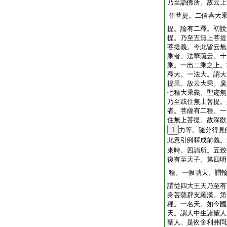
乃至詣佛所。故云上
住菩提。二信喜大
提。論有二釋。初說
提。乃至五無上菩提
菩提義。今此皆云無
乘者。法華疏云。十
乘。一出二乘之上。
釋大。一法大。謂大
提果。故云大乘。廣
七種大乘義。聖迹無
乃至或住無上菩提。
者。菩薩有二種。一
住無上菩提。故深歡
1
力等。隨分得見
此意引例釋成前義。
來時。四詣所。五致
復有至天子。第四明
種。一假號天。謂
謂從四大王天乃至有
身菩薩辟支羅漢。第
種。一名天。如今國
天。謂人中生諸聖人
聖人。是依舍利弗問