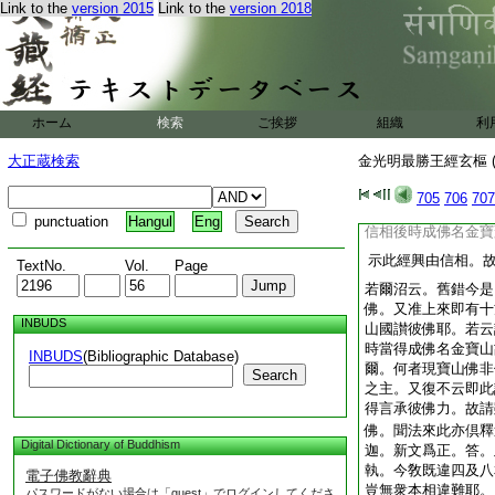
Link to the
version 2015
Link to the
version 2018
故知如初。問。本云
世界至金寶蓋山王如
嘆曰。此即他方菩薩
士讃此土佛。今他方
是。答。有此兩者。
力故還彼讃。此土大
ホーム
検索
ご挨拶
組織
利
祥云。何故彼此各歎者
顯能説人徳彼此無異故
大正蔵検索
金光明最勝王經玄樞 (
化之主。説經既竟。
興即
705
706
707
然讃他方應有
取之
punctuation
Hangul
Eng
信相後時成佛名金寶
示此經興由信相。
TextNo.
Vol.
Page
若爾沼云。舊錯今是
佛。又准上來即有十
INBUDS
山國讃彼佛耶。若云
時當得成佛名金寶山
INBUDS
(Bibliographic Database)
爾。何者現寶山佛非
Search
之主。又復不云即此
得言承彼佛力。故請
佛。聞法來此亦倶釋
Digital Dictionary of Buddhism
迦。新文爲正。答。
執。今敎既違四及八
電子佛教辭典
豈無衆本相違難耶。
パスワードがない場合は「guest」でログインしてくださ