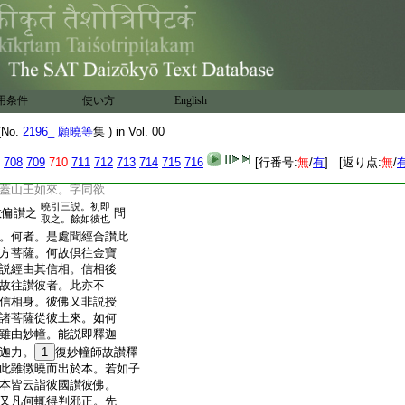
爾時無量諸菩薩衆從此
來國土爲佛作禮而讃
讃他方佛。後乃此土大
衆來讃
11
此佛。何故如
他方菩薩來此受化。承彼佛
士受此佛化故讃此佛
用条件
使い方
English
。欲
此佛後讃者。釋迦是一
No.
2196_
願曉等
集 ) in Vol. 00
結功在後。以還
12
其人
708
709
710
711
712
713
714
715
716
[行番号:
無
/
有
] [返り点:
無
/
多佛而但擧此一者。正言
蓋山王如來。字同欲
曉引三説。初即
故偏讃之
問
取之。餘如彼也
。何者。是處聞經合讃此
方菩薩。何故倶往金寶
説經由其信相。信相後
故往讃彼者。此亦不
信相身。彼佛又非説授
諸菩薩從彼土來。如何
雖由妙幢。能説即釋迦
迦力。
1
復妙幢師故讃釋
此雖徴曉而出於本。若如子
本皆云詣彼國讃彼佛。
又凡何輒得判邪正。先