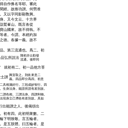
得自作佛名等耶。審此
聞經。故推功讃。何勞准
。又以字同影顯敎興。
身。又今文云。十方界
詣鷲峯山。既言各從
寶山國來。故不得執。不
等者。今謂。本經約加
之徳。各據一義。故不
品。第三流通也。爲二。初
隋初亦云勸發
一品弘所説法
流通。後即同
。
就初有二。初一品他方菩
興宜取之。則依來意二
大士讃
義。四品即分爲四。初意
二具相滿好行。三剋成妙智行。四
。生身法身。能證所證有差別故。
二讃色相。三讃法身。四讃利物。
法現身立己濟他有差別故。具如
行出能讃之人。後偈頌出
。初有四。此初明衆數。二
輪下明致敬。言五輪者。
。是五肢體。曰五輪者。是