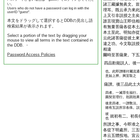
い。
諸三藏據無眞文。豈
Users who do not have a password can log in with the
理耳。既云承力來此
userID "guest".
上又引非説授之主矣
本文をドラッグして選択するとDDBの見出し語
誰言現寶山王即信相
検索結果が表示されます。
有無量菩薩各從本土
本土至此。明知亦從
Select a portion of the text by dragging your
云此諸菩薩從彼土來
mouse to view all terms in the text contained in
違之功。今文取説授
the DDB. ・
相違
Password Access Policies
爾時至菩薩衆。下五
四品歎能説人。後
也。此即讃嘆付屬流通
意如上辨。興宜取之
薩讃。後三品此土
四者。一滅罪生福行。
圓契至理行。剋因剋果
後意四者。一讃敎法。
雖有互説所宗各殊。説
彼
就初有二。初長
也
所讃之事。今即准之
各從下明處所。三五
本云五體投地。宜云