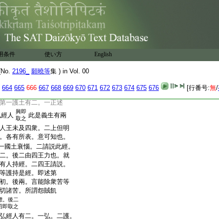
略云以是義故
若有人
護義
即述第二中第二。恭敬即述
又供養是宣説。恭敬是聽
一。二汝等應下。合述三
三
用条件
使い方
English
釋述意有二。一出世利。
No.
2196_
願曉等
集 ) in Vol. 00
一正説十二部。二正行
徳也。二汝等下。世間利
664
665
666
667
668
669
670
671
672
673
674
675
676
[行番号:
無
/
第一護土有二。一正述
興即
弘經人
此是義生有兩
取之
人王未及四衆。二上但明
。各有所表。意可知也。
一國土衰惱。二請説此經。
二。後二由四王力也。就
有人持經。二四王請説。
等護持是經。即述第
初。後兩。言能除衆苦等
切諸苦。所謂怨賊飢
標。後二
沼即取之
弘經人有二。一弘。二護。