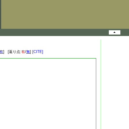
有
] [返り点:
有
/
無
]
[CITE]