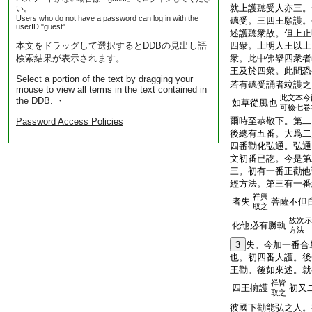
就上護聽受人亦三。
い。
Users who do not have a password can log in with the
聽受。三四王願護。
userID "guest".
述護聽衆故。但上止
本文をドラッグして選択するとDDBの見出し語
四衆。上明人王以上
検索結果が表示されます。
衆。此中佛擧四衆者
王及於四衆。此間恐
Select a portion of the text by dragging your
若有聽受誦者竝護之
mouse to view all terms in the text contained in
此文本今
the DDB. ・
如草從風也
可檢七卷
爾時至恭敬下。第二
Password Access Policies
後總有五番。大爲二
四番勸化弘通。弘通
文初番已訖。今是第
三。初有一番正勸他
經方法。第三有一番
祥興
者失
菩薩不但
取之
故次示
化他必有勝軌
方法
3
失。今加一番合
也。初四番人護。後
王勸。後如來述。就
祥皆
四王擁護
初又
取之
彼國下勸能弘之人。