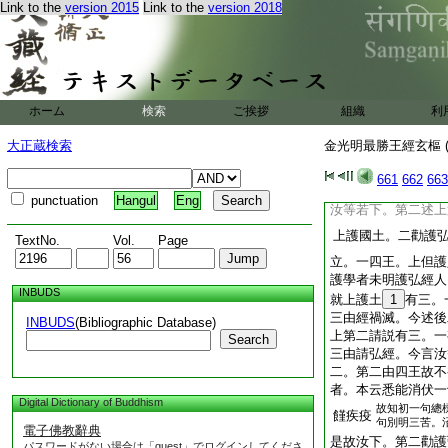
是因縁等者。本總
Link to the
version 2015
Link to the
version 2018
明可
下
又云。供養
護人
7
上第三中第三。
受。即述上第一中第
隋云。合述
ホーム
検索
ご挨拶
敬三守護
組織
利
中第三守護
汝諸至得勝利。第二
大正蔵検索
金光明最勝王經玄樞 (
三世佛正法者有三。
十度。三正果法身四
661
662
663
也
punctuation
Hangul
Eng
汝等若下。第二述上
上護國土。二勸護
TextNo.
Vol.
Page
立。一四王。上但護
護學者未明護弘經人
INBUDS
就上護土
1
有三。
三由經禍滅。今述後
INBUDS
(Bibliographic Database)
上第二請説有三。一
Search
三由請弘經。今言汝
二。第二由四王故不
者。本云悉能消伏一
Digital Dictionary of Buddhism
故知初一句總
饉疾疫
句別明三苦。
電子佛教辭典
是故汝下。第二勸護
パスワードがない場合は「guest」でログインしてくださ