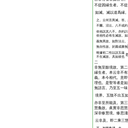
不從因縁生者。不從
如滅。滅以道爲縁
之。云何言異滅。答。
不爾。沼云。八不或約
依他説其八不。亦約計
依他性必有生滅故。如
義無異故。如對法云。
無自性故。於圓成勝無
唯據初二性以説五蘊
不生滅故。具如彼也
二
非無至餘境故。第二
縁生者。本云非不有
義。本今相代。意即
理也。是聖等者是如
無語言。乃至五一味
境界。五陰不出五
亦非至所能及。第三
慧麁故。眞實非思慧
深非修慧境。修思淺
云非及。即二乘三