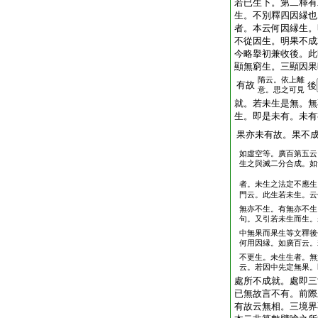
若已生下。第二釋有
生。不別釋四因縁也
者。本云何因縁生。
不從因生。明果不成
今略擧初兼收後。此
顯無窮生。三顯因果
隋云。依上離
有故
後
意。思之可見
就。若未生是無。無
生。即是未有。未有
果亦未有故。果不
如虛空等。廣百第五云
生之與滅二分合成。如
者。未生之法定不應生
門云。此生若未生。云
無亦不生。有無亦不生
句。又引若未生而生。
中無果而果生等文釋後
何用因縁。如廣百云。
不更生。未生生者。無
云。若因中先定無果。
處所不成就。處即三
已無故言不有。前際
有故云無相。三境界