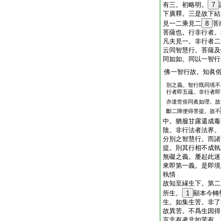
有三。初略明。
7
下廣釋。三是故下結
見一二乘見二
8
菩
菩薩也。行非行者。
凡夫見一。非行者二
云同智慧行。菩薩及
同如如。同以一智行
佛一智行故。知眞
別之義。智行既同境不
行者即五蘊。非行者即
亦達世俗同眞如理。故
斷二障便得菩提。故不
中。猶服甘露還成毒
陰。非行法者法界。
分別之智慧行。而諸
提。則其行相不成執
無礙之義。屡起此迷
來即第一義。是即境
執情
故知至縁生下。第二
所生。
1
顯本今轉
生。如集生苦。非了
故異苦。不爲生因得
言非有者非如苦有。