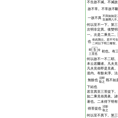
不生故不滅。不滅故
故不常。不常故不
不與如如定
一故不異
百廣釋八不
何以至不一下。第三
次明非定異。後雙明
一。次是二乘見二。
依此隋云。若不可
也
二何以下明三種智
5
即
令
初也。有
三見也
何以故不一不二耶。
本云若爾者。凡夫見
凡夫見俗即是見眞。
道内。有餘未淨。法
沼即
無餘也
既不如
取之
下結也
若言異至三菩提下。
如二乘見俗異眞。諸
著也。二未得下明有
沼影
得菩提也
取之
何以至不異下。第三