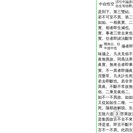
沼引中論諸
中自性空
自生等頌釋
是則下。第三雙結。
若不可至不異。第二
如如。一相眞實。二
實。相者即生滅也。
實。事者三世去來也
實。住者即諸法斷常
隋加云。往
實
攝者即
中道中也
味攝之。凡夫見俗不
眞無異故。同爲法界
眞實。無來去者即事
實。不一異者即攝眞
涅槃常。凡夫計生死
若去即斷也。若非常
異眞。不斷不常故無
俗。二乘見眞俗二。
如不一不異故。如如
又從如如生二種。一
死。隨順故解脱。生
五陰六道
3
苦果故
是集因故言不去不來
淨是道。即言不斷不
言不一不異。此四次