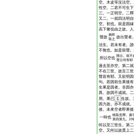
空。木皮等況法空。
性空。二若不可生下
三。一正明空。二釋
又二。一就四法明自
空。初也。鼓是因縁
高下奢役由之故。人
興即
聲故
故出聲者
取之
法生。若未有者。誰
不無也。如是鼓聲。
隋云。鼓不
所以空也
聲云何有耶
過去至亦空。第二就
不在三世。故言三世
聲豈有耶。又欲明因
句。若因前生果後有
生果是因者。非因亦
異。故因不成就。二
用。果已
1
生故。
因力故。亦不成就。
後。未來空者即果後
曉取意釋。廣
一時也
第四第九。幷
何以至三世生。第二
空。又何以故貫上二