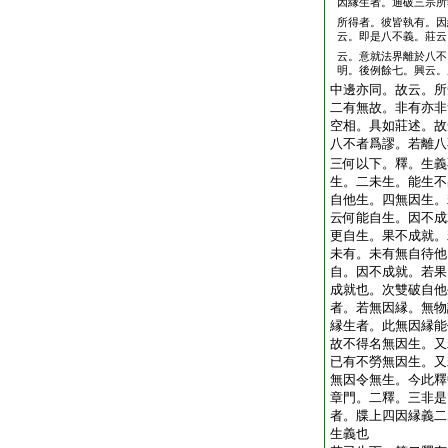
因縁生者。通破三宗所
所得者。彼皆執有。因
云。即是八不義。莊云
云。意就法界離於八不
明。後例餘七。興云。
中邊亦同。故云。所
二有無故。非有亦非
空相。具如莊述。故
八不者爲謬。若離八
三何以下。釋。生義
生。二未生。能生不
自他生。四無因生。
云何能自生。因不成
更自生。果不成就。
未有。未有無自待他
自。因不成就。若果
成就也。次雙破自他
者。若無因縁。無物
縁生者。此無因縁能
故不得名無因生。又
已有不勞無因生。又
無因令無生。今此釋
章門。二釋。三非是
者。牒上四因縁義二
生義也