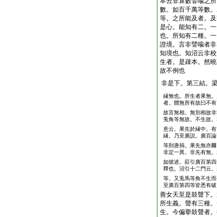
本云非算數譬喩之所
數。如百千萬等數。
等。之所能及者。及
是心。能知有二。一
也。所知有二種。一
證境。言非譬喩者非
知境也。知沼云非校
生者。是疎本。然曉
故不例也
非是下。第三結。
縁無也。所生者果無。
者。體無所有故曰不有
故言無相。無別相故非
兎角等無故。不生故。
意云。果先於縁中。有
縁。乃至廣説。廣百論
等則唐捐。果先無亦爾
非定一異。非先有無。
如彼述。莊引廣百第四
釋也。沼引十二門云。
等。又兎馬等角不生而
至廣百第四等皆悉有破
善女天至是鼓聲下。
所生義。聲有三種。
生。今偏擧鼓聲者。