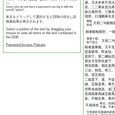
過。凡夫本來不見法
い。
Users who do not have a password can log in with the
見。二二乘未見法界
userID "guest".
故云過所見。三無名
境界。行淺猶著名見
本文をドラッグして選択するとDDBの見出し語
検索結果が表示されます。
興取
又初二句顯無
此也
Select a portion of the text by dragging your
相者顯無相空。一
mouse to view all terms in the text contained in
the DDB. ・
者無十相。
又初二句
如下述之
Password Access Policies
相者過果報。又不見
是貪嗔等。即皮也。
是則下。第二總結也
善女天至所生故下。
用非因果。相生是用
三合。初也。有三。
現。現五用也
二如是下。遣。不從
縁。五陰是果。果不
空即未捨我見。未
見爲因業爲縁五陰爲
妄。不能生果。果亦
曉云。此就
不成就也
不滅。不來
大意就於五陰破此諸邊