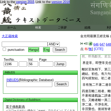
Link to the
version 2015
Link to the
version 2018
法界若異。生死不成
異法界者。法界外復
五陰是妄想所攝。法
妄想即是眞。明人法
是法界。故言不異
ホーム
検索
ご挨拶
組織
利
6
依重
詰爲通釋文。
前徴。後結。依影顯説
大正蔵検索
金光明最勝王經玄樞 (
何以至是常見。第二
即捨法界。即不得法
646
647
648
是無所有。若離五陰
点:
有
/
無
]
[CITE]
punctuation
Hangul
Eng
是常見。又五陰若定
然。即爲斷見。若五
TextNo.
Vol.
Page
界是常。即墮常見
離於至無相下。第三
INBUDS
總結。初也。有六句
四句就智結。初二者
INBUDS
(Bibliographic Database)
Search
非有無二不著二邊
四邊言離二相者。離
不著相違戲論二謗邊
Digital Dictionary of Buddhism
也。又離者離一異二
淨二邊。不淨生死。
電子佛教辭典
非涅槃也。後就智者
パスワードがない場合は「guest」でログインしてくださ