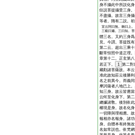
身不攝此中所説化身
但説菩提攝受三身。
不盡攝。故言三身攝
等者。隋有二説。初
宜云阿曰無。耨曰上。
三藐曰遍。三曰知。菩
體三名。又約三身爲
見。今謂。菩提旣有
第二云。超出三乘十
斷常恒照中道正理。
章第十二。正玄第八
若正下。
1
第二對
藏勸諸菩薩故。本云
准此故知莊云後勝利
名之前異今。而義同
摩訶薩者八地已上。
知三身。故云皆應當
云何至化身下。第二
總據諸敎。後別依此
權現是身。故名化身
一切障與理相應。故
報相亦名報身。諸功
身。自體本有終無改
名如常説也。依梵網
等所見身。此等名義