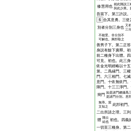
就此隋説三
修慧用也
與此少異。
吾當下。第三許説。
6
合其意勇。三使
又
別者分別三身也
三
不能受。非分別不
可解也。興卽取之
善男子下。第二正答
身説有餘下廣釋。初
前二種身下出體。四
可見。初也。此三身
依金光明經略以十五
第。二爲縁門。三權
門。六三相門。七滅
意門。十依無依門。
障門。十三三淨門。
如是諸門總攝爲
簡門
是諸門分別。意
無乖。當
此卽初門
文知之
二出所請之理。三列
隋云
體
初也。四義
結也
一切至三種身。第二