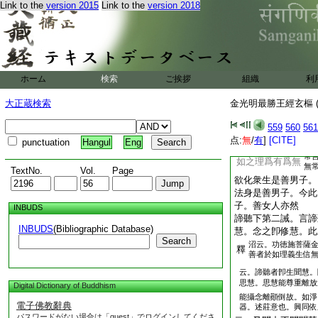
法者。如理事二法。
Link to the
version 2015
Link to the
version 2018
解也。具語應言云何
法修行耶。初一聞慧
明入修慧位未識修之
問也。善識三身之相
修行。故此品以因爲
ホーム
検索
ご挨拶
佛言至解脫下。第二
組織
利
正答。三若此金光
大正蔵検索
金光明最勝王經玄樞 (
三。一讃。二誡。三
559
560
561
故。一因於如不顚倒
点:
無
/
有
]
[CITE]
punctuation
Hangul
Eng
倒於佛果。非善男子
常
如之理爲有爲無
無
TextNo.
Vol.
Page
欲化衆生是善男子。
法身是善男子。今此
子。善女人亦然
INBUDS
諦聽下第二誡。言諦
INBUDS
(Bibliographic Database)
慧。念之卽修慧。此
Search
沼云。功徳施菩薩
釋
善者於如理義生信
云。諦聽者卽生聞慧。
思慧。思慧能尊重離放
Digital Dictionary of Buddhism
能攝念離顚倒故。如淨
電子佛教辭典
器。述莊意也。興同依
パスワードがない場合は「guest」でログインしてくださ