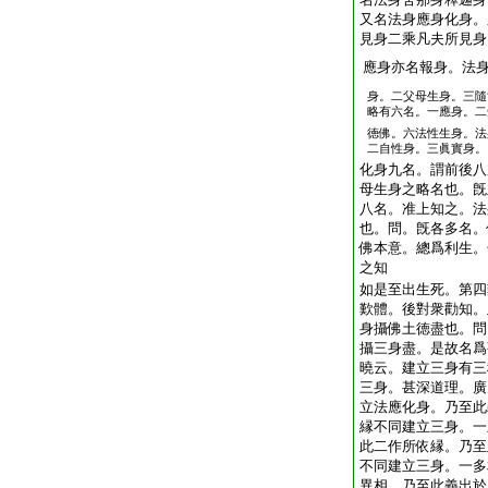
又名法身應身化身。
見身二乘凡夫所見身
應身亦名報身。法
身。二父母生身。三隨
略有六名。一應身。二
徳佛。六法性生身。法
二自性身。三眞實身。
化身九名。謂前後八
母生身之略名也。旣
八名。准上知之。法
也。問。旣各多名。
佛本意。總爲利生。
之知
如是至出生死。第四
歎體。後對衆勸知。
身攝佛土徳盡也。問
攝三身盡。是故名爲
曉云。建立三身有三
三身。甚深道理。廣
立法應化身。乃至此
縁不同建立三身。一
此二作所依縁。乃至
不同建立三身。一多
異相。乃至此義出於