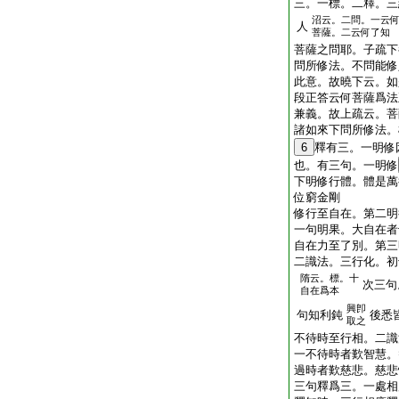
三。一標。二釋。三
沼云。二問。一云
人
菩薩。二云何了知
菩薩之問耶。子疏下
問所修法。不問能修
此意。故曉下云。如
段正答云何菩薩爲法
兼義。故上疏云。菩
諸如來下問所修法。
6
釋有三。一明修
也。有三句。一明修
下明修行體。體是萬
位窮金剛
修行至自在。第二明
一句明果。大自在者
自在力至了別。第三
二識法。三行化。初
隋云。標。十
次三句
自在爲本
興卽
句知利鈍
後悉
取之
不待時至行相。二識
一不待時者歎智慧。
過時者歎慈悲。慈悲
三句釋爲三。一處相