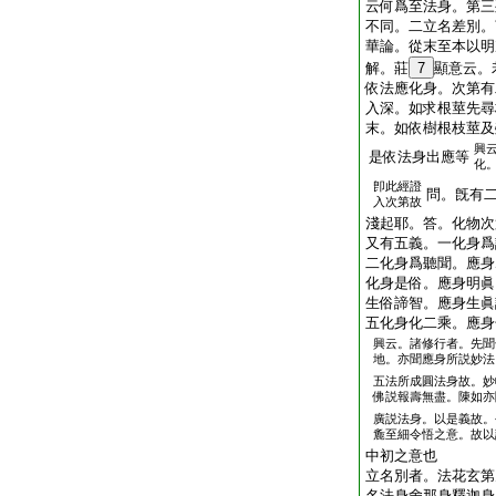
云何爲至法身。第三
不同。二立名差別。
華論。從末至本以明
解。莊
7
顯意云。
依法應化身。次第有
入深。如求根莖先尋
末。如依樹根枝莖及
興
是依法身出應等
化
卽此經證
問。旣有
入次第故
淺起耶。答。化物次
又有五義。一化身爲
二化身爲聽聞。應身
化身是俗。應身明眞
生俗諦智。應身生眞
五化身化二乘。應身
興云。諸修行者。先聞
地。亦聞應身所説妙法
五法所成圓法身故。妙
佛説報壽無盡。陳如亦
廣説法身。以是義故。
麁至細令悟之意。故以
中初之意也
立名別者。法花玄第
名法身舍那身釋迦身