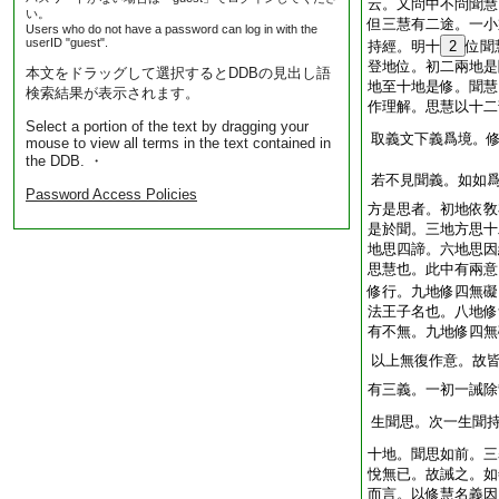
云。又問中不問聞慧
い。
但三慧有二途。一小
Users who do not have a password can log in with the
userID "guest".
持經。明十
2
位聞
登地位。初二兩地是
本文をドラッグして選択するとDDBの見出し語
地至十地是修。聞慧
検索結果が表示されます。
作理解。思慧以十二
Select a portion of the text by dragging your
取義文下義爲境。
mouse to view all terms in the text contained in
the DDB. ・
若不見聞義。如如
Password Access Policies
方是思者。初地依敎
是於聞。三地方思十
地思四諦。六地思因
思慧也。此中有兩意
修行。九地修四無礙
法王子名也。八地修
有不無。九地修四無
以上無復作意。故
有三義。一初一誡除
生聞思。次一生聞
十地。聞思如前。三
悅無已。故誡之。如
而言。以修慧名義因