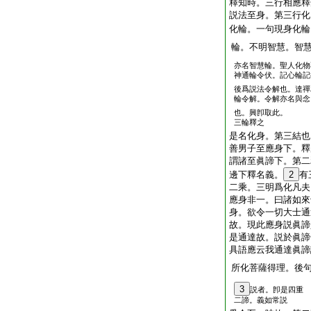
釋知時。三行相應釋
説法至身。第三行化
化輪。一句現身化輪
輪。不明智慧。智
亦名智慧輪。聖人化物
神通輪令伏。記心輪記
後爲説法令解也。達禪
輪令解。令解亦名與念
也。興卽取此。
三輪釋之
是名化身。第三結也
善男子至應身下。釋
謂諸至眞諦下。第二
邊下釋名義。
2
有
二乘。三明爲化凡夫
應身非一。曰諸如來
身。欲令一切大士通
故。現此應身説眞諦
是通達故。説於眞諦
具語應云我通達眞諦
所化菩薩得理。後
3
説者。卽是四重
二諦。義如常説