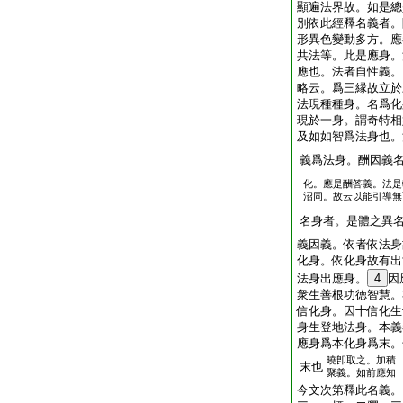
顯遍法界故。如是總
別依此經釋名義者。
形異色變動多方。應
共法等。此是應身。
應也。法者自性義。
略云。爲三縁故立於
法現種種身。名爲化
現於一身。謂奇特相
及如如智爲法身也。
義爲法身。酬因義
化。應是酬答義。法是
沼同。故云以能引導無
名身者。是體之異
義因義。依者依法身
化身。依化身故有出
法身出應身。
4
因
衆生善根功徳智慧。
信化身。因十信化生
身生登地法身。本義
應身爲本化身爲末。
曉卽取之。加積
末也
聚義。如前應知
今文次第釋此名義。