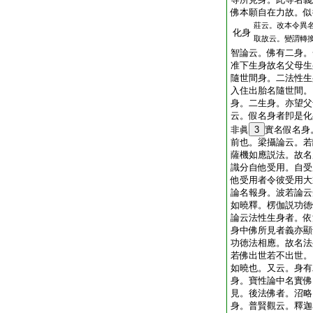
佛本願自在力故。似
莊云。改本令異
化身
取故云。變謂轉
智論云。佛有二身。
准下生身故名父母生
隨世間身。二法性生
入住出胎名隨世間。
身。二生身。亦望父
云。假名身者卽是化
非眞
3
實名假名身
前也。梁攝論云。若
薩機如應説法。故名
識分自他受用。自受
他受用者令彼受用大
論名報身。波若論云
如曉釋。楞伽説功徳
論云法性生身者。依
身中佛所見者義亦顯
功徳法相應。故名法
若佛出世若不出世。
如曉也。又云。身有
身。寶性論中名實佛
見。後法佛者。沼略
身。普賢觀云。釋迦