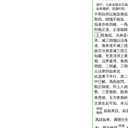
胎中。九眞金瓶在石函
如來藏經。是義何耶。
不明自持以無染無垢
聖四。煩惱不能染。
垢者亦有四種。一爲
卽無正道。正道能除
1
旣無垢。法身是
本。滅三煩惱以法身
道。無有道不滅三惑
故言法身是滅三惑之
知藏。究竟淸淨之果
相。法界最淨。無相
明因。二明處。三明
云法界卽如來也
此是佛下半行。第二
中已解。爲他故問。
顯正師徳。卽上八徳
敎。三受無倒。顯弟
來恩徳。五方便無倒
次第生起可知。本云
明初
如如來説。如
無倒
爲請如來。廣開分
明第
利。開方便門