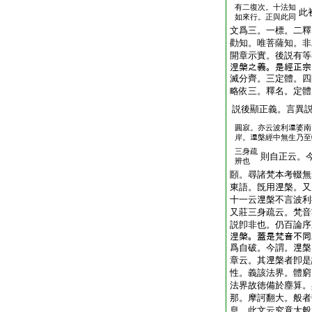
有二復次。十法知
此
如來行。正與此同
文爲三。一標。二釋
勸知。唯菩薩知。非
開章示實。後説有等
𣵀槃之義。是經正
滅分齊。三定體。四
略依三。釋名。定體
説後顯正義。言異
圓寂。亦云波利𣵀婆
岸。𣵀槃經中無生乃
三身疏
則自正云。
辨也
頥。尋諸梵本考輟無
東語。旣用𣵀槃。
十一云𣵀槃不言波
又莊三身疏云。梵音
説卽非也。仍百論序
𣵀槃。蓋是梵音不
爲自破。今謂。𣵀
章云。其𣵀槃者卽
性。義該法界。體窮
法界故徳備於塵算。
那。摩訶翻大。般者
息。此文云究竟大般