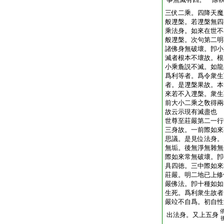
三伏二乘。四降天魔
般𣵀槃。若𣵀槃無
乘法身。如來在世不
般𣵀槃。次句第二
諸佛身無破壞。卽小
滅者根本不壞故。根
小乘麁説不滅。如龍
爲利等者。爲令衆生
者。是𣵀槃果故。
來若不入𣵀槃。衆
前大小二乘之敎得兩
故云示現有滅盡也
世尊至莊嚴第二一行
三身故。一前際如來
思議。是見位法身。
無垢。後無淨無雜無
際如來常無破壞。卽
具四徳。三中際如來
莊嚴。明二地已上修
嚴佛法。卽十種如如
生死。爲利衆生故者
嚴竝不自爲。初自性
出法身。又上五身