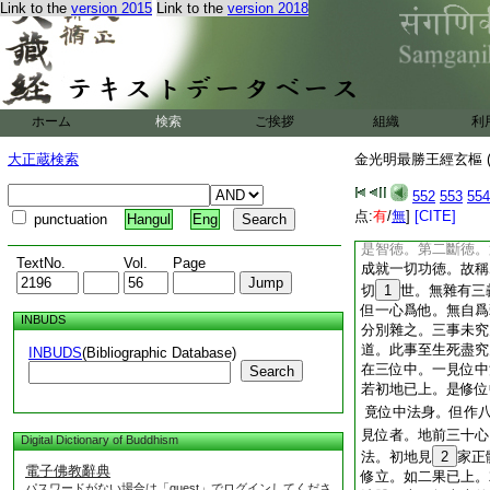
Link to the
version 2015
Link to the
version 2018
一百四十法。亦有一
下地共。故言獨法
此三種獨法顯四義。
二遠離三障。求如如
功徳。四功徳旣具。
獨法者。無等有四義
ホーム
検索
ご挨拶
組織
利
於諸説中不生怖畏
大正蔵検索
金光明最勝王經玄樞 (
地賢聖中
如來旣居
不生等意
552
553
554
劣。定勝他故。三堅
点:
有
/
無
]
[CITE]
punctuation
Hangul
Eng
動。四精進無等。無
是智徳。第二斷徳。
TextNo.
Vol.
Page
成就一切功徳。故稱
切
1
世。無雜有三
但一心爲他。無自爲
INBUDS
分別雜之。三事未究
道。此事至生死盡究
INBUDS
(Bibliographic Database)
在三位中。一見位中
Search
若初地已上。是修位
竟位中法身。但作
見位者。地前三十心
Digital Dictionary of Buddhism
法。初地見
2
家正
電子佛教辭典
修立。如二果已上。
パスワードがない場合は「guest」でログインしてくださ