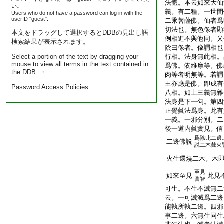
法體。本云如來大仙
い。
義。有二種。一世間
Users who do not have a password can log in with the
userID "guest".
二乘菩薩佛。仙者爲
切法也。無色像者顯
本文をドラッグして選択するとDDBの見出し語
例相進不與他同。又
検索結果が表示されます。
陰曰像者。像謂相也
Select a portion of the text by dragging your
行相。法身無此相。
mouse to view all terms in the text contained in
爲佛。依維摩等。佛
the DDB. ・
肉等者明無等。若謂
王亦應是佛。卽成有
Password Access Policies
八相。如上三義無雜
法身是下一句。第四
正覺眞法爲身。此有
一義。一邪分別。二
後一道内眞實見。信
爲除此二邊
二邊佛説
説二木截火
火生還燒二木。木
至見
如來至見
此見
眞智
可生。不生不滅無二
云。一可滅滅爲二邊
能執所執二邊。四邪
事二邊。六無生同生