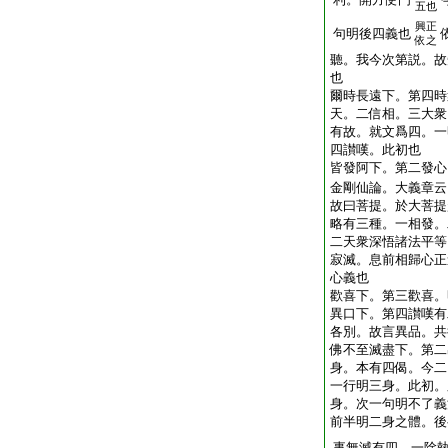
五也
興正
句明後四義也
依之
聽。我今次第説。故
也
爾時長遠下。第四時
天。二信相。三大衆
有故。就文爲四。一
四讃嘆。此初也
皆發阿下。第二發心
金剛仙論。大義章云
故曰菩提。於大菩提
略有三種。一相發。
二天衆深悟諸法平等
寂滅。息前相歸心正
心義也
歡喜下。第三歡喜。
異口下。第四讃嘆有
各別。故言異品。共
佛不至滅盡下。第二
身。本有四偈。今二
一行明三身。此初。
身。次一句明不了義
前半明二身之體。後
事無滅有四。一除