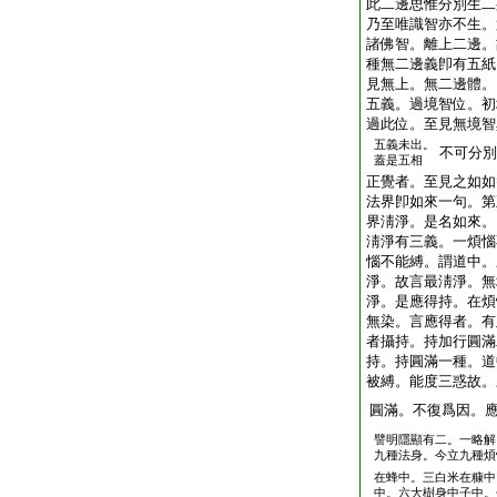
此二邊思惟分別生二
乃至唯識智亦不生。
諸佛智。離上二邊。
種無二邊義卽有五紙
見無上。無二邊體。
五義。過境智位。初
過此位。至見無境智
五義未出。
不可分別
蓋是五相
正覺者。至見之如如
法界卽如來一句。第
界淸淨。是名如來。
淸淨有三義。一煩惱
惱不能縛。謂道中。
淨。故言最淸淨。無
淨。是應得持。在煩
無染。言應得者。有
者攝持。持加行圓滿
持。持圓滿一種。道
被縛。能度三惑故。
圓滿。不復爲因。
譬明隱顯有二。一略解
九種法身。今立九種煩
在蜂中。三白米在糠中
中。六大樹身中子中。