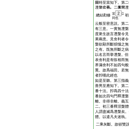
爾時至當知下。第二
𣵀槃密義。二廣開
2
宜
□
總結勸修
初
同也
云般至密意説。第二
有三意。一實無𣵀
度衆生故言𣵀槃令見
果兩患。見舍利者令
槃欲顯所斷煩惱之無
之有。旣無所斷之病
以名言而擧𣵀槃。
表舍利是有假相而無
界滿舍利不如四句般
熏。故爲福田。若無
者卽嘆此經也
如是至聽。第三指義
善男至應知下。第二
番十法。卽爲四十法
番如次四句門釋𣵀
離。非得非離。義互
二。初三番釋涅槃體
人謂盡滅爲𣵀槃矣。
體。以遣凡夫迷執。
二乘灰斷。故頓雙