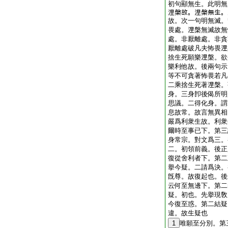
初句顯無生。此明無
𣵀槃故。𣵀槃無
故。次一句明無滅。
畏處。𣵀槃無滅故
處。非厭離處。非貪
厭離處破凡夫怖畏
捨生死願樂𣵀槃。欲
樂利他故。後兩句示
等不可貪著怖畏若凡
二乘捨生死著𣵀槃
身。三身卽後偈所明
思議。二得化身。謂
息故常。故言無異相
嚴爲利衆生故。利衆
爾時至事已下。第三
身常宗。對文爲三。
二。初領前義。後正
復從舍利者下。第二
擧今疑。二請爲決。
旣尊。故復起也。後
云何至無邊下。第二
疑。初也。先擧現敎
今復至惑。第二結疑
違。故生疑也
1
唯願至分別。第