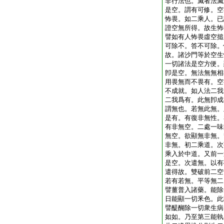
非行法也。滅者法滅
是空。謂有可修。空
怖畏。如二乘人。已
證空無所得。故生怖
譬如有人怖畏虛空搥
可除不。答不可除。
故。諸沙門等於空生
一切諸法是空方便。
卽是空。無法無無相
用畏無而不畏有。空
不成就。如人法二我
二我爲有。此無卽成
謂無也。若無此無。
是有。有復非無性。
有非無空。二處一味
無空。欲顯無非無。
非無。初二乘道。次
乘入於中道。又前一
是空。次遣無。以有
遣得故。雙破前二空
若有若無。平等無二
譬薑普入諸藥。能除
日能顯一切釆色。此
譬醍醐除一切衆生病
如如。乃至第三能執