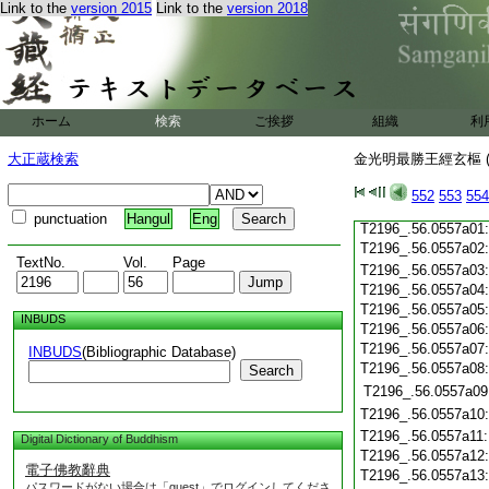
Link to the
version 2015
Link to the
version 2018
T2196_.56.0556c21
T2196_.56.0556c22
T2196_.56.0556c23
T2196_.56.0556c24
T2196_.56.0556c25
ホーム
検索
ご挨拶
組織
利
T2196_.56.0556c26
大正蔵検索
金光明最勝王經玄樞 (
T2196_.56.0556c27
T2196_.56.0556c28
552
553
554
T2196_.56.0556c29
punctuation
Hangul
Eng
T2196_.56.0557a01
T2196_.56.0557a02
TextNo.
Vol.
Page
T2196_.56.0557a03
T2196_.56.0557a04
T2196_.56.0557a05
INBUDS
T2196_.56.0557a06
T2196_.56.0557a07
INBUDS
(Bibliographic Database)
T2196_.56.0557a08
Search
T2196_.56.0557a09
T2196_.56.0557a10
T2196_.56.0557a11
Digital Dictionary of Buddhism
T2196_.56.0557a12
電子佛教辭典
T2196_.56.0557a13
パスワードがない場合は「guest」でログインしてくださ