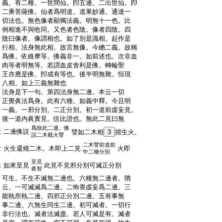
:
義。有二種。一世間仙。卽五通。二出世仙。卽
:
二乘菩薩佛。仙者爲明道。道果妙通。通達一
:
切法也。無色像者顯獨法義。明無十一色。比
:
例相進不與他同。又色者色陰。像者四陰。四
:
陰曰像者。像謂相也。如了別是識相。起作是
:
行相。法身無此相。故言無像。今總二義。故稱
:
爲佛。依維摩等。佛義非一。如前述也。次非血
:
肉等者明無等。若謂血皮舍利是佛。轉輪聖
:
王亦應是佛。卽成有等也。後半明無雜。恒現
:
八相。如上三義無雜也
:
法身是下一句。第四法身無二邊。本云一切
:
正覺眞法爲身。此有六種。如義中釋。今且明
:
一義。一邪分別。二正分別。初一道前虛妄見。
:
後一道内眞實見。信比證也。無此二見曰無
爲除此二邊。佛
:
二邊佛説
譬如二木相
3
揩生火。
説二木截火譬
二木譬前道前
:
火生還燒二木。木即上二見
火即
中二種分別
至見
:
如來至見
此見不見邪分別可滅正分別
眞智
:
可生。不生不滅無二邊也。六種無二邊者。隋
:
云。一可滅滅爲二邊。二怖畏虛妄爲二邊。三
:
能執所執二邊。四邪正分別二邊。五有事無
:
事二邊。六無生同生二邊。初可滅者。一切行
:
非行法也。滅者法滅盡。若人可滅是有。滅者