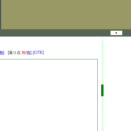
無
] [返り点:
無
/
有
]
[CITE]