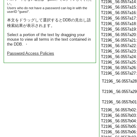
T2196_.56.0557a14
い。
T2196_.56.0557a15
Users who do not have a password can log in with the
userID "guest".
T2196_.56.0557a16
T2196_.56.0557a17
本文をドラッグして選択するとDDBの見出し語
T2196_.56.0557a18
検索結果が表示されます。
T2196_.56.0557a19
Select a portion of the text by dragging your
T2196_.56.0557a20
mouse to view all terms in the text contained in
T2196_.56.0557a21
the DDB. ・
T2196_.56.0557a22
T2196_.56.0557a23
Password Access Policies
T2196_.56.0557a24
T2196_.56.0557a25
T2196_.56.0557a26
T2196_.56.0557a27
T2196_.56.0557a28
T2196_.56.0557a29
T2196_.56.0557b01
T2196_.56.0557b02
T2196_.56.0557b03
T2196_.56.0557b04
T2196_.56.0557b05
T2196_.56.0557b06