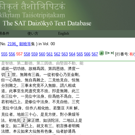
:
下地共。故言獨法
:
此三種獨法顯四義。一顯依處。顯者如如境。
:
二遠離三障。求如如可得。三旣得此理。具諸
:
功徳。四功徳旣具。能利益他也。無等無雜是
:
獨法者。無等有四義。一無畏無等。一切智故。
因圓果滿。最
用条件
使い方
English
:
於諸説中不生怖畏。二無疑無等
勝他故。於下
地賢聖中
No.
2196_
願曉等
集 ) in Vol. 00
:
如來旣居無學之上。不復自疑我之勝
不生等意
:
劣。定勝他故。三堅固無等。明佛恒觀眞俗不
555
556
557
558
559
560
561
562
563
564
565
566
567
[行番号:
有
/
:
動。四精進無等。無明住地難度。自他能度。初
:
是智徳。第二斷徳。第三因徳。由堅固不動。能
:
成就一切功徳。故稱爲因。第四恩徳。濟度一
:
切
1
世。無雜有三義。一從初發心乃至金剛。
:
但一心爲他。無自爲雜之。二見他見自。恒無
:
分別雜之。三事未究竟不入無餘。謂八相成
:
道。此事至生死盡究竟不捨。卽是無雜。此三
:
在三位中。一見位中法身。但爲他不爲自。二
:
若初地已上。是修位中法身。不見自他。三究
:
竟位中法身。但作八相化他。若槃豆
解。
天親
:
見位者。地前三十心。是見方便。對小乘煖等
:
法。初地見
2
家正體。如須陀洹。二地以上是
:
修立。如二果已上。就文有三。初言佛者明獨
:
法體。本云如來大仙無有色像。仙者妙通爲