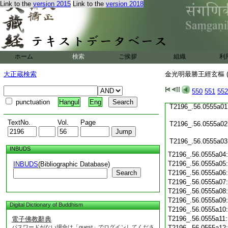
T2196_.56.0554c19
Link to the
version 2015
Link to the
version 2018
T2196_.56.0554c20
T2196_.56.0554c21
T2196_.56.0554c22
T2196_.56.0554c23
T2196_.56.0554c24
ホーム
検索
ご挨拶
T2196_.56.0554c25
組織
利
T2196_.56.0554c26
大正蔵検索
金光明最勝王經玄樞 (
T2196_.56.0554c27
T2196_.56.0554c28
550
551
552
T2196_.56.0554c29
punctuation
Hangul
Eng
T2196_.56.0555a01
TextNo.
Vol.
Page
T2196_.56.0555a02
T2196_.56.0555a03
INBUDS
T2196_.56.0555a04
T2196_.56.0555a05
INBUDS
(Bibliographic Database)
Search
T2196_.56.0555a06
T2196_.56.0555a07
T2196_.56.0555a08
T2196_.56.0555a09
Digital Dictionary of Buddhism
T2196_.56.0555a10
T2196_.56.0555a11
電子佛教辭典
パスワードがない場合は「guest」でログインしてくださ
T2196_.56.0555a12