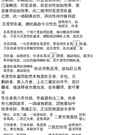
:
已遠離惑。卽是道後。前是自性如如智果。後
:
是修得如如智果。此二種淨卽是度世依處
:
之體。此一徳顯佛自性。得自性得作修得故
故曉述云。如
:
言度世依處。總此義故今云性也
彼經言。何者
名爲菩提自性。十地十度如理如量。修出離道所得轉
:
依。乃至今言度世依處者。總顯彼説轉依之相。故此言
1
含其四義。一出世果體名爲度世。聖道所依名爲
依處。
:
乃至四者淸淨法界離世間相。故言度世。依此滅彼。故
2
言依處。如彼經言。何者名爲法
果體。滅諸相結。最淨法
:
界所顯現故。以此四義明轉依相。此中度世卽轉依義。
處者依義用此相轉依
:
依此等敎及理。故知莊云舊
爲菩提。廣如彼也
:
有度世依處而勘梵本無度依言者。非也。凡
:
翻經者。衆人共會。上古三藏豈自作乎。若許
:
爾者。後諸釋者亦應自述。豈有爾理。復可審
:
耳
:
常住者第六常住徳。常義通色法二身。色身
:
有七種因故常。一因縁無窮故。謂無量劫中
:
捨身命財。爲攝正法。正法旣無盡故令身常
隋云。此有二義。一捨身命財。是
從初
:
二衆生無盡故
有爲因。二得正法果。是無爲因
發心
乃至佛果。不捨本願。爲度衆
如來地中。
:
三慈悲恒現
生。衆生無盡。本願亦不盡
最淸淨慈