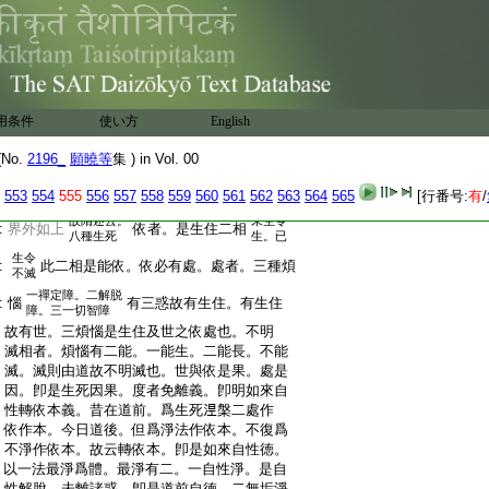
:
三相常住故。四最妙寂靜。本來是滅諦故。五
:
遍滿寂靜。通一切故。六無分別寂靜。無生死
:
解脱異故。七無著寂靜。皮肉不染故。八一切
:
處無礙寂靜。一切智障不染故。九解脱寂靜。
:
最堅最
5
濡故。最堅者。内外法所不能壞。最
:
濡者慈悲。不爲貪嗔所覆。堅者智慧。不爲迷
:
用条件
惑所壞。十非麁寂靜。不可見非色故。十一微
使い方
English
:
妙寂靜。不可執無相故。十二淸淨。自性善故。
No.
2196_
願曉等
集 ) in Vol. 00
:
又廣如曉。故言法身本來寂靜
:
性者第五自性徳。本云度世依處。世者。内外
553
554
555
556
557
558
559
560
561
562
563
564
565
[行番号:
有
/
:
各四生死。界内三生死。一惡生死。合四生死。
故隋述云。
未生令
:
界外如上
依者。是生住二相
八種生死
生。已
生令
:
此二相是能依。依必有處。處者。三種煩
不滅
一禪定障。二解脱
:
惱
有三惑故有生住。有生住
障。三一切智障
:
故有世。三煩惱是生住及世之依處也。不明
:
滅相者。煩惱有二能。一能生。二能長。不能
:
滅。滅則由道故不明滅也。世與依是果。處是
:
因。卽是生死因果。度者免離義。卽明如來自
:
性轉依本義。昔在道前。爲生死𣵀槃二處作
:
依作本。今日道後。但爲淨法作依本。不復爲
:
不淨作依本。故云轉依本。卽是如來自性徳。
:
以一法最淨爲體。最淨有二。一自性淨。是自
:
性解脫。未離諸惑。卽是道前自徳。二無垢淨。