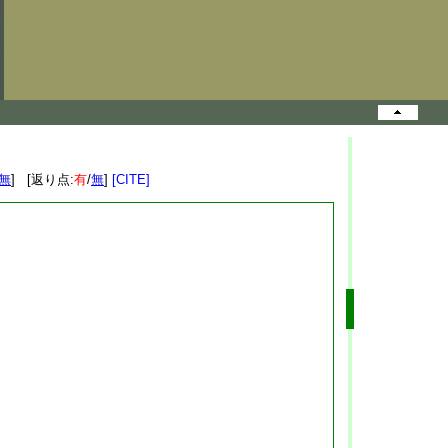
無
] [返り点:
有
/
無
]
[CITE]