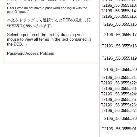
い。
T2196_.56.0555a13
Users who do not have a password can log in with the
T2196_.56.0555a14
userID "guest".
T2196_.56.0555a15
本文をドラッグして選択するとDDBの見出し語
T2196_.56.0555a16
検索結果が表示されます。
Select a portion of the text by dragging your
T2196_.56.0555a17
mouse to view all terms in the text contained in
the DDB. ・
T2196_.56.0555a18
Password Access Policies
T2196_.56.0555a19
T2196_.56.0555a20
T2196_.56.0555a21
T2196_.56.0555a22
T2196_.56.0555a23
T2196_.56.0555a24
T2196_.56.0555a25
T2196_.56.0555a26
T2196_.56.0555a27
T2196_.56.0555a28
T2196_.56.0555b01